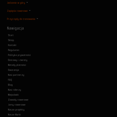
Jedzenie w góry
Zapięcia rowerowe
Przyrządy do trenowania
Nawigacja
Start
Sklep
Kontakt
Regulamin
Polityka prywatności
Dostawy i zwroty
Metody płatności
Gwarancja
Nasi partnerzy
F&Q
Blog
Nasi riderzy
Miejscówki
Zawody rowerowe
Jamy rowerowe
Nasze projekty
Nasze Marki