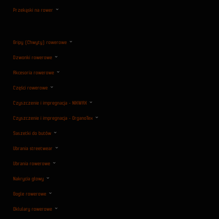
Przekąski na rower
Gripy (Chwyty) rowerowe
Dzwonki rowerowe
Akcesoria rowerowe
Części rowerowe
Czyszczenie i impregnacja - NIKWAX
Czyszczenie i impregnacja - OrganoTex
Saszetki do butów
Ubrania streetwear
Ubrania rowerowe
Nakrycia głowy
Gogle rowerowe
Oklulary rowerowe