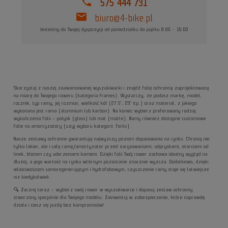
phone
575 444 731
mail
biuro@4-bike.pl
Jesteśmy do Twojej dyspozycji od poniedziałku do piątku 8:00 - 16:00
Skorzystaj z naszej zaawansowanej wyszukiwarki i znajdź folię ochronną zaprojektowaną
na miarę do Twojego roweru (kategoria Frames). Wystarczy, że podasz markę, model,
rocznik, typ ramy, jej rozmiar, wielkość kół (27.5", 29" itp.) oraz materiał, z jakiego
wykonana jest rama (aluminium lub karbon). Na koniec wybierz preferowany rodzaj
wykończenia folii – połysk (gloss) lub mat (matte). Mamy również dostępne customowe
folie na amortyzatory (użyj wyboru kategorii: Forks).
Nasze zestawy ochronne gwarantują najwyższy poziom dopasowania na rynku. Chronią nie
tylko lakier, ale i całą ramę/amortyzator przed zarysowaniami, odpryskami, otarciami od
linek, błotem czy uderzeniami kamieni. Dzięki folii Twój rower zachowa idealny wygląd na
dłużej, a jego wartość na rynku wtórnym pozostanie znacznie wyższa. Dodatkowo, dzięki
właściwościom samoregenerującym i hydrofobowym, czyszczenie ramy staje się łatwiejsze
niż kiedykolwiek.
🔍 Zacznij teraz – wybierz swój rower w wyszukiwarce i dopasuj zestaw ochronny
stworzony specjalnie dla Twojego modelu. Zainwestuj w zabezpieczenie, które naprawdę
działa i ciesz się jazdą bez kompromisów!