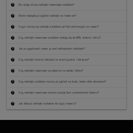
contact_support
Do czego służą naklejki rowerowe ozdobne?
contact_support
Gdzie najlepiej przykleić naklejki na rowerze?
contact_support
Czym różnią się naklejki ozdobne od folii ochronnych na rower?
contact_support
Czy naklejki rowerowe ozdobne nadają się do MTB, enduro i dirtu?
contact_support
Jak przygotować rower przed naklejeniem naklejek?
contact_support
Czy naklejki można naklejać na amortyzator i obręcze?
contact_support
Czy naklejki rowerowe są odporne na wodę i błoto?
contact_support
Czy naklejki ozdobne można przykleić na kask, bidon albo akcesoria?
contact_support
Czy naklejki rowerowe można usunąć bez uszkodzenia lakieru?
contact_support
Jak dobrać naklejki ozdobne do stylu roweru?