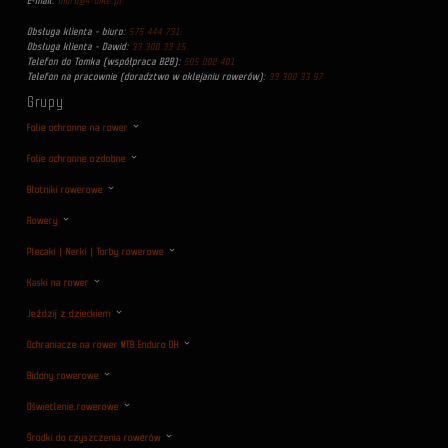
E-mail:
biuro@4-bike.pl
Obsługa klienta - biuro:
575 444 731
Obsługa klienta - Dawid:
33 300 33 15
Telefon do Tomka (współpraca B2B):
505 002 401
Telefon na pracownie (doradztwo w oklejaniu rowerów):
33 300 33 97
Grupy
Folie ochronne na rower
Folie ochronne ozdobne
Błotniki rowerowe
Rowery
Plecaki | Nerki | Torby rowerowe
Kaski na rower
Jeździj z dzieckiem
Ochraniacze na rower MTB Enduro DH
Bidony rowerowe
Oświetlenie rowerowe
Środki do czyszczenia rowerów