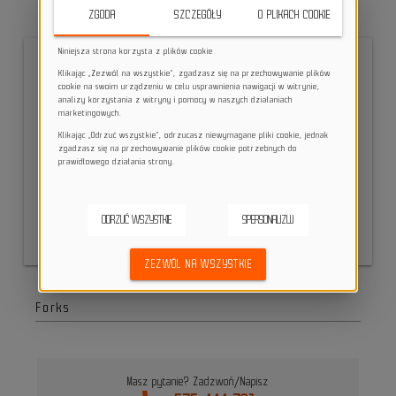
keyboard_double_arrow_down
ZGODA
SZCZEGÓŁY
O PLIKACH COOKIE
Niniejsza strona korzysta z plików cookie
Klikając „Zezwól na wszystkie”, zgadzasz się na przechowywanie plików
cookie na swoim urządzeniu w celu usprawnienia nawigacji w witrynie,
analizy korzystania z witryny i pomocy w naszych działaniach
marketingowych.
Klikając „Odrzuć wszystkie”, odrzucasz niewymagane pliki cookie, jednak
zgadzasz się na przechowywanie plików cookie potrzebnych do
prawidłowego działania strony.
ODRZUĆ WSZYSTKIE
SPERSONALIZUJ
CHROŃ RAMĘ
CHROŃ AMORTYZATOR
ZNAJDŹ SWÓJ ROWER
SPRAWDŹ CZY MAMY
ZEZWÓL NA WSZYSTKIE
Masz pytanie? Zadzwoń/Napisz