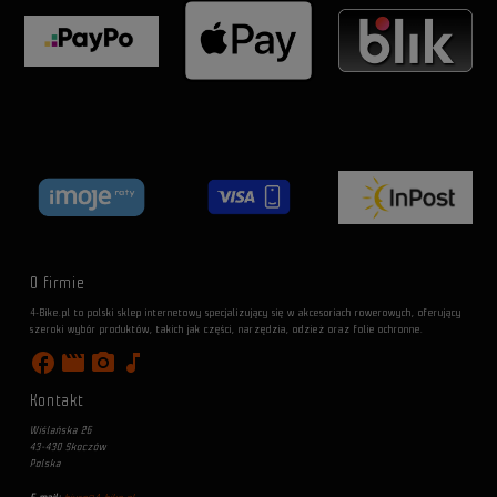
O firmie
4-Bike.pl to polski sklep internetowy specjalizujący się w akcesoriach rowerowych, oferujący
szeroki wybór produktów, takich jak części, narzędzia, odzież oraz folie ochronne.
facebook
movie
photo_camera
music_note
Kontakt
Wiślańska 26
43-430 Skoczów
Polska