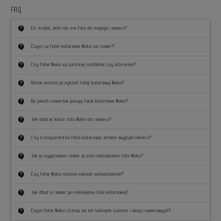
FAQ
contact_support
Co zrobić, jeśli nie ma folii do mojego roweru?
contact_support
Czym są folie kolorowe Moko na rower?
contact_support
Czy folie Moko są bardziej ozdobne czy ochronne?
contact_support
Gdzie można przykleić folię kolorową Moko?
contact_support
Do jakich rowerów pasują folie kolorowe Moko?
contact_support
Jak dobrać kolor folii Moko do roweru?
contact_support
Czy transparentna folia kolorowa zmieni wygląd lakieru?
contact_support
Jak przygotować rower przed naklejeniem folii Moko?
contact_support
Czy folię Moko można nakleić samodzielnie?
contact_support
Jak dbać o rower po naklejeniu folii kolorowej?
contact_support
Czym folie Moko różnią się od naklejek custom i wlep rowerowych?