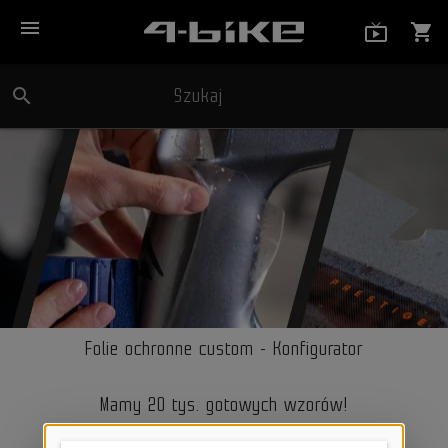
menu
live_tv_
shopping_cart
search
Szukaj
close
Folie ochronne custom - Konfigurator
Mamy 20 tys. gotowych wzorów!
Sprawdź czy mamy na Twój rower