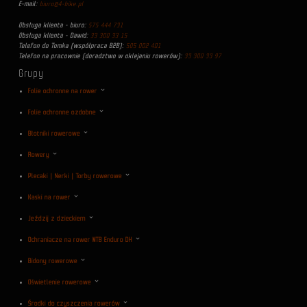
E-mail:
biuro@4-bike.pl
Obsługa klienta - biuro:
575 444 731
Obsługa klienta - Dawid:
33 300 33 15
Telefon do Tomka (współpraca B2B):
505 002 401
Telefon na pracownie (doradztwo w oklejaniu rowerów):
33 300 33 97
Grupy
Folie ochronne na rower
Folie ochronne ozdobne
Błotniki rowerowe
Rowery
Plecaki | Nerki | Torby rowerowe
Kaski na rower
Jeździj z dzieckiem
Ochraniacze na rower MTB Enduro DH
Bidony rowerowe
Oświetlenie rowerowe
Środki do czyszczenia rowerów