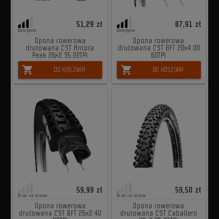
51,29 zł
87,91 zł
Dostępne
Dostępne
Opona rowerowa
Opona rowerowa
drutowana CST Antora
drutowana CST BFT 20x4.00
Peak 26x2.35 22TPI
60TPI
shopping_cart
shopping_cart
DO KOSZYKA
DO KOSZYKA
59,99 zł
59,50 zł
Brak na stanie
Brak na stanie
Opona rowerowa
Opona rowerowa
drutowana CST BFT 26x2.40
drutowana CST Caballero