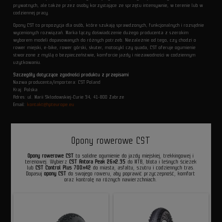
prywatnych, ale także przez osoby korzystające ze sprzętu intensywnie, w terenie lub w
codziennej pracy.
Opony CST to propozycja dla osób, które szukają sprawdzonych, funkcjonalnych i rozsądnie
wycenionych rozwiązań. Marka łączy doświadczenie dużego producenta z szerokim
wyborem modeli dopasowanych do różnych potrzeb. Niezależnie od tego, czy chodzi o
rower miejski, e-bike, rower górski, skuter, motocykl czy quada, CST oferuje ogumienie
stworzone z myślą o bezpieczeństwie, komforcie jazdy i niezawodności w codziennym
użytkowaniu.
Szczegóły dotyczące zgodności produktu z przepisami
Nazwa producenta/importera: CST Poland
Kraj: Polska
Adres: ul. Marii Skłodowskiej-Curie 34, 41-800 Zabrze
Email:
kontakt@hpteurope.eu
Opony rowerowe CST
Opony rowerowe CST
to solidne ogumienie do jazdy miejskiej, trekkingowej i
terenowej. Wybierz
CST Antora Peak 26x2.35
do MTB, błota i leśnych ścieżek
lub
CST Control Plus 700x42
do miasta, asfaltu, szutru i codziennych tras.
Dopasuj
opony CST
do swojego roweru, aby poprawić przyczepność, komfort
oraz kontrolę na różnych nawierzchniach.