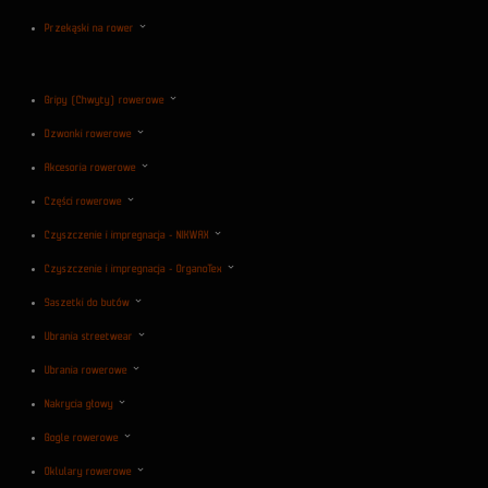
Przekąski na rower
Gripy (Chwyty) rowerowe
Dzwonki rowerowe
Akcesoria rowerowe
Części rowerowe
Czyszczenie i impregnacja - NIKWAX
Czyszczenie i impregnacja - OrganoTex
Saszetki do butów
Ubrania streetwear
Ubrania rowerowe
Nakrycia głowy
Gogle rowerowe
Oklulary rowerowe