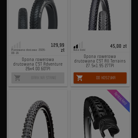
129,99
45,00 zł
zł
Planowana dostawa: 2026-
Mała ilość
08-16
Opona rowerowa
Opona rowerowa
drutowana CST All Terrains
drutowana CST Adventure
27.5x1.95 27TPI
26x4.00 60TPI
shopping_cart
shopping_cart
BRAK NA STANIE
DO KOSZYKA
Restocked