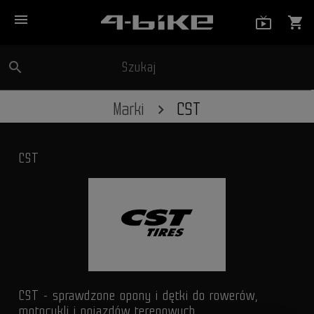
menu
live_tv_
shopping_cart
search
Szukaj
close
Marki
CST
CST
CST - sprawdzone opony i dętki do rowerów,
motocykli i pojazdów terenowych