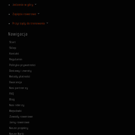
Jedzenie w góry
Zapięcia rowerowe
Przyrządy do trenowania
Nawigacja
Start
Sklep
Kontakt
Regulamin
Polityka prywatności
Dostawy i zwroty
Metody płatności
Gwarancja
Nasi partnerzy
F&Q
Blog
Nasi riderzy
Miejscówki
Zawody rowerowe
Jamy rowerowe
Nasze projekty
Nasze Marki