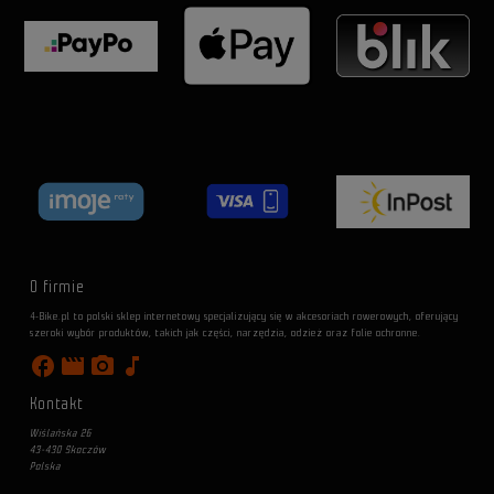
O firmie
4-Bike.pl to polski sklep internetowy specjalizujący się w akcesoriach rowerowych, oferujący
szeroki wybór produktów, takich jak części, narzędzia, odzież oraz folie ochronne.
facebook
movie
photo_camera
music_note
Kontakt
Wiślańska 26
43-430 Skoczów
Polska