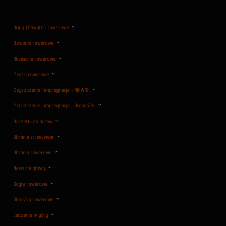
Gripy (Chwyty) rowerowe
Dzwonki rowerowe
Akcesoria rowerowe
Części rowerowe
Czyszczenie i impregnacja - NIKWAX
Czyszczenie i impregnacja - OrganoTex
Saszetki do butów
Ubrania streetwear
Ubrania rowerowe
Nakrycia głowy
Gogle rowerowe
Oklulary rowerowe
Jedzenie w góry