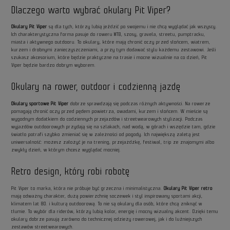
Dlaczego warto wybrać okulary Pit Viper?
Okulary Pit Viper
są dla tych, którzy lubią jeździć po swojemu i nie chcą wyglądać jak wszyscy.
Ich charakterystyczna forma pasuje do roweru MTB, szosy, gravela, streetu, pumptracku,
miasta i aktywnego outdooru. To okulary, które mają chronić oczy przed słońcem, wiatrem,
kurzem i drobnymi zanieczyszczeniami, a przy tym dodawać stylu każdemu zestawowi. Jeśli
szukasz akcesorium, które będzie praktyczne na trasie i mocne wizualnie na co dzień, Pit
Viper będzie bardzo dobrym wyborem.
Okulary na rower, outdoor i codzienną jazdę
Okulary sportowe Pit Viper
dobrze sprawdzają się podczas różnych aktywności. Na rowerze
pomagają chronić oczy przed pędem powietrza, owadami, kurzem i słońcem. W mieście są
wygodnym dodatkiem do codziennych przejazdów i streetwearowych stylizacji. Podczas
wyjazdów outdoorowych przydają się na szlakach, nad wodą, w górach i wszędzie tam, gdzie
światło potrafi szybko zmieniać się w zależności od pogody. Ich największą zaletą jest
uniwersalność: możesz założyć je na trening, przejażdżkę, festiwal, trip ze znajomymi albo
zwykły dzień, w którym chcesz wyglądać mocniej.
Retro design, który robi robotę
Pit Viper to marka, która nie próbuje być grzeczna i minimalistyczna.
Okulary Pit Viper retro
mają odważny charakter, dużą powierzchnię soczewek i styl inspirowany sportami akcji,
klimatem lat 80. i kulturą outdoorową. To nie są okulary dla osób, które chcą zniknąć w
tłumie. To wybór dla riderów, którzy lubią kolor, energię i mocny wizualny akcent. Dzięki temu
okulary dobrze pasują zarówno do technicznej odzieży rowerowej, jak i do luźniejszych
zestawów streetwearowych.