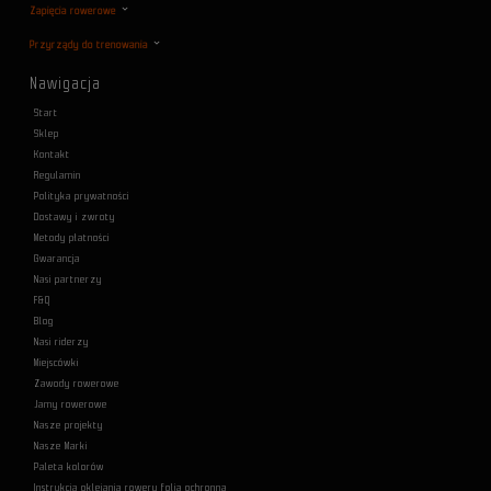
Zapięcia rowerowe
Przyrządy do trenowania
Nawigacja
Start
Sklep
Kontakt
Regulamin
Polityka prywatności
Dostawy i zwroty
Metody płatności
Gwarancja
Nasi partnerzy
F&Q
Blog
Nasi riderzy
Miejscówki
Zawody rowerowe
Jamy rowerowe
Nasze projekty
Nasze Marki
Paleta kolorów
Instrukcja oklejania roweru folią ochronną