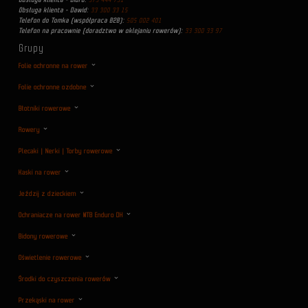
Obsługa klienta - Dawid:
33 300 33 15
Telefon do Tomka (współpraca B2B):
505 002 401
Telefon na pracownie (doradztwo w oklejaniu rowerów):
33 300 33 97
Grupy
Folie ochronne na rower
Folie ochronne ozdobne
Błotniki rowerowe
Rowery
Plecaki | Nerki | Torby rowerowe
Kaski na rower
Jeździj z dzieckiem
Ochraniacze na rower MTB Enduro DH
Bidony rowerowe
Oświetlenie rowerowe
Środki do czyszczenia rowerów
Przekąski na rower