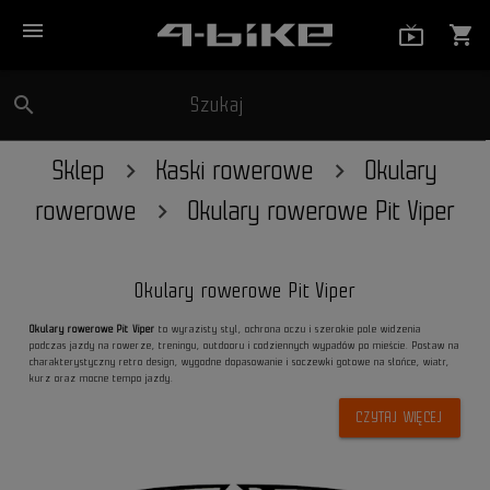
menu
live_tv_
shopping_cart
search
Szukaj
close
Sklep
Kaski rowerowe
Okulary
rowerowe
Okulary rowerowe Pit Viper
Okulary rowerowe Pit Viper
Okulary rowerowe Pit Viper
to wyrazisty styl, ochrona oczu i szerokie pole widzenia
podczas jazdy na rowerze, treningu, outdooru i codziennych wypadów po mieście. Postaw na
charakterystyczny retro design, wygodne dopasowanie i soczewki gotowe na słońce, wiatr,
kurz oraz mocne tempo jazdy.
CZYTAJ WIĘCEJ