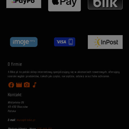
O firmie
4-Bike.pl to polski sklep internetowy specjalizujący się w akcesoriach rowerowych, oferujący
szeroki wybór produktów, takich jak części, narzędzia, odzież oraz folie ochronne.
facebook
movie
photo_camera
music_note
Kontakt
Wiślańska 26
43-430 Skoczów
Polska
E-mail:
biuro@4-bike.pl
Obsługa klienta - biuro:
575 444 731