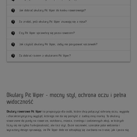
contact_support
Jak dobrać okulary Pit Viper do kasku rowerowego?
contact_support
Co zrobić, jeśli okulary Pit Viper zsuwają się z nosa?
contact_support
Czy Pit Viper sprawdzą się poza rowerem?
contact_support
Jak czyścić okulary Pit Viper, żeby nie porysować soczewek?
contact_support
Co dobrać razem z okularami Pit Viper?
Okulary Pit Viper - mocny styl, ochrona oczu i pełna
widoczność
Okulary rowerowe Pit Viper
to propozycja dla osób, które chcą połączyć ochronę oczu, wygodę
i charakterystyczny wygląd, którego nie da się pomylić z żadną inną marką. To okulary
stworzone do jazdy na rowerze, outdooru, miasta, treningu i codziennych akcji, w których
liczy się nie tylko funkcjonalność, ale też styl. Duże soczewki, szerokie pole widzenia i
wyrazisty design sprawiają, że Pit Viper dobrze odnajdują się zarówno na trasie, jak i poza nią.