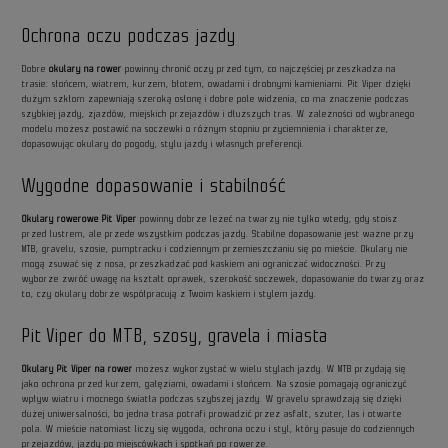
Ochrona oczu podczas jazdy
Dobre
okulary na rower
powinny chronić oczy przed tym, co najczęściej przeszkadza na
trasie: słońcem, wiatrem, kurzem, błotem, owadami i drobnymi kamieniami. Pit Viper dzięki
dużym szkłom zapewniają szeroką osłonę i dobre pole widzenia, co ma znaczenie podczas
szybkiej jazdy, zjazdów, miejskich przejazdów i dłuższych tras. W zależności od wybranego
modelu możesz postawić na soczewki o różnym stopniu przyciemnienia i charakterze,
dopasowując okulary do pogody, stylu jazdy i własnych preferencji.
Wygodne dopasowanie i stabilność
Okulary rowerowe Pit Viper
powinny dobrze leżeć na twarzy nie tylko wtedy, gdy stoisz
przed lustrem, ale przede wszystkim podczas jazdy. Stabilne dopasowanie jest ważne przy
MTB, gravelu, szosie, pumptracku i codziennym przemieszczaniu się po mieście. Okulary nie
mogą zsuwać się z nosa, przeszkadzać pod kaskiem ani ograniczać widoczności. Przy
wyborze zwróć uwagę na kształt oprawek, szerokość soczewek, dopasowanie do twarzy oraz
to, czy okulary dobrze współpracują z Twoim kaskiem i stylem jazdy.
Pit Viper do MTB, szosy, gravela i miasta
Okulary Pit Viper na rower
możesz wykorzystać w wielu stylach jazdy. W MTB przydają się
jako ochrona przed kurzem, gałęziami, owadami i słońcem. Na szosie pomagają ograniczyć
wpływ wiatru i mocnego światła podczas szybszej jazdy. W gravelu sprawdzają się dzięki
dużej uniwersalności, bo jedna trasa potrafi prowadzić przez asfalt, szuter, las i otwarte
pola. W mieście natomiast liczy się wygoda, ochrona oczu i styl, który pasuje do codziennych
przejazdów, jazdy po miejscówkach i spotkań po rowerze.