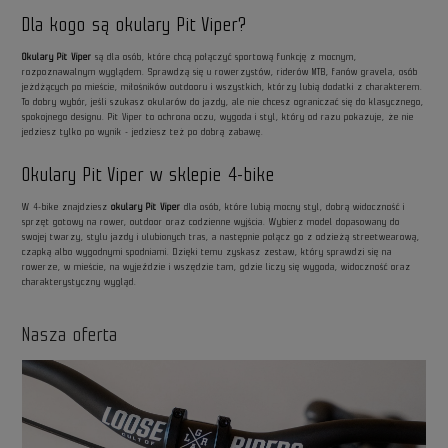
Dla kogo są okulary Pit Viper?
Okulary Pit Viper
są dla osób, które chcą połączyć sportową funkcję z mocnym,
rozpoznawalnym wyglądem. Sprawdzą się u rowerzystów, riderów MTB, fanów gravela, osób
jeżdżących po mieście, miłośników outdooru i wszystkich, którzy lubią dodatki z charakterem.
To dobry wybór, jeśli szukasz okularów do jazdy, ale nie chcesz ograniczać się do klasycznego,
spokojnego designu. Pit Viper to ochrona oczu, wygoda i styl, który od razu pokazuje, że nie
jedziesz tylko po wynik - jedziesz też po dobrą zabawę.
Okulary Pit Viper w sklepie 4-bike
W 4-bike znajdziesz
okulary Pit Viper
dla osób, które lubią mocny styl, dobrą widoczność i
sprzęt gotowy na rower, outdoor oraz codzienne wyjścia. Wybierz model dopasowany do
swojej twarzy, stylu jazdy i ulubionych tras, a następnie połącz go z odzieżą streetwearową,
czapką albo wygodnymi spodniami. Dzięki temu zyskasz zestaw, który sprawdzi się na
rowerze, w mieście, na wyjeździe i wszędzie tam, gdzie liczy się wygoda, widoczność oraz
charakterystyczny wygląd.
Nasza oferta