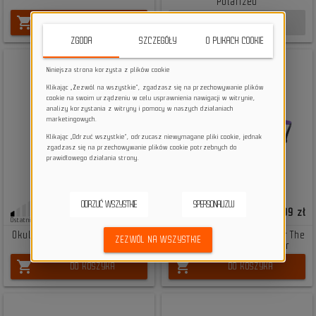
Polarized
shopping_cart
shopping_cart
DO KOSZYKA
BRAK NA STANIE
ZGODA
SZCZEGÓŁY
O PLIKACH COOKIE
Niniejsza strona korzysta z plików cookie
Klikając „Zezwól na wszystkie”, zgadzasz się na przechowywanie plików
cookie na swoim urządzeniu w celu usprawnienia nawigacji w witrynie,
analizy korzystania z witryny i pomocy w naszych działaniach
marketingowych.
Klikając „Odrzuć wszystkie”, odrzucasz niewymagane pliki cookie, jednak
zgadzasz się na przechowywanie plików cookie potrzebnych do
prawidłowego działania strony.
ODRZUĆ WSZYSTKIE
SPERSONALIZUJ
299,99 zł
579,99 zł
Ostatnie sztuki
Ostatnie sztuki
Okulary rowerowe Pit Viper The
Okulary rowerowe Pit Viper The
ZEZWÓL NA WSZYSTKIE
Moontower Admirer
Shabooms Synthesizer
shopping_cart
shopping_cart
DO KOSZYKA
DO KOSZYKA