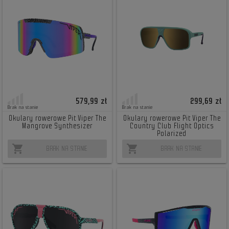
579,99 zł
299,69 zł
Brak na stanie
Brak na stanie
Okulary rowerowe Pit Viper The
Okulary rowerowe Pit Viper The
Mangrove Synthesizer
Country Club Flight Optics
Polarized
shopping_cart
shopping_cart
BRAK NA STANIE
BRAK NA STANIE