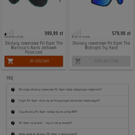
399,99 zł
579,99 zł
Ostatnie sztuki
Brak na stanie
Okulary rowerowe Pit Viper The
Okulary rowerowe Pit Viper The
Marissa’s Nails Jethawk
Midnight Try Hard
Polarized
shopping_cart
shopping_cart
DO KOSZYKA
BRAK NA STANIE
FAQ
contact_support
Dla kogo okulary rowerowe Pit Viper będą najlepszym wyborem?
contact_support
Czym Pit Viper różni się od klasycznych okularów rowerowych?
contact_support
Czy okulary Pit Viper nadają się do jazdy MTB?
contact_support
Pit Viper na gravel - czy to nie przesada?
contact_support
Kiedy wybrać okulary Pit Viper z polaryzacją?