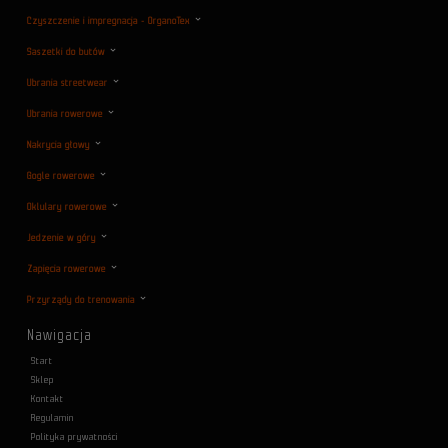
Czyszczenie i impregnacja - OrganoTex
Saszetki do butów
Ubrania streetwear
Ubrania rowerowe
Nakrycia głowy
Gogle rowerowe
Oklulary rowerowe
Jedzenie w góry
Zapięcia rowerowe
Przyrządy do trenowania
Nawigacja
Start
Sklep
Kontakt
Regulamin
Polityka prywatności