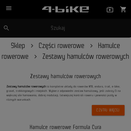
menu
live_tv_
shopping_cart
search
Szukaj
close
Sklep
Części rowerowe
Hamulce
rowerowe
Zestawy hamulców rowerowych
Zestawy hamulców rowerowych
Zestawy hamulców rowerowych
to kompletne układy do rowerów MTB, enduro, trail, e-bike,
gravel, trekkingowych i miejskich. Wybierz odpowiedni zestaw hamulcowy, jeśli zależy Ci na
większej sile hamowania, dobrej modulacji, łatwiejszej kontroli roweru i pewności jazdy w
różnych warunkach.
CZYTAJ WIĘCEJ
Hamulce rowerowe Formula Cura