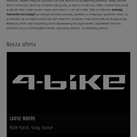
ocieranie, spadek mocy na zjazdach lub brak kontroli przy większej prędkości. Nowy zestaw
warto rozważyć także po zmianie stylu jazdy, przejściu na cięższy rower, rozpoczęciu jazdy
w górach albo modernizacji roweru pod enduro, trail lub e-bike. Dobrze dobrane
zestawy
hamulców tarczowych
pozwalają hamować później, pewniej i z mniejszym wysiłkiem dłoni, co
przekłada się na większą kontrolę nad rowerem i mniejsze zmęczenie podczas długiej jazdy.
Najlepszy efekt daje kompletny układ dopasowany do użytkownika: odpowiedni hamulec,
właściwa tarcza, kompatybilne klocki, poprawny adapter i prawidłowy montaż.
Nasza oferta
LOOSE RIDERS
Ride hard, stay loose