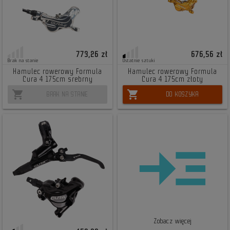
773,26 zł
676,56 zł
Brak na stanie
Ostatnie sztuki
Hamulec rowerowy Formula
Hamulec rowerowy Formula
Cura 4 175cm srebrny
Cura 4 175cm złoty
shopping_cart
shopping_cart
BRAK NA STANIE
DO KOSZYKA
Zobacz więcej