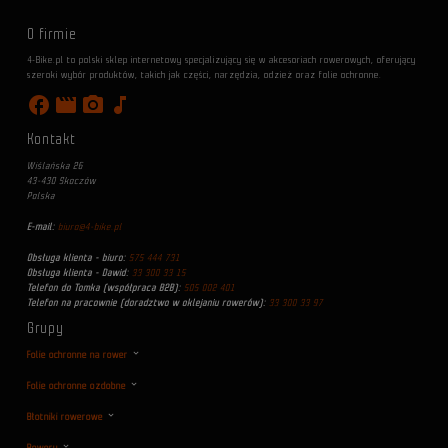
O firmie
4-Bike.pl to polski sklep internetowy specjalizujący się w akcesoriach rowerowych, oferujący
szeroki wybór produktów, takich jak części, narzędzia, odzież oraz folie ochronne.
facebook
movie
photo_camera
music_note
Kontakt
Wiślańska 26
43-430 Skoczów
Polska
E-mail:
biuro@4-bike.pl
Obsługa klienta - biuro:
575 444 731
Obsługa klienta - Dawid:
33 300 33 15
Telefon do Tomka (współpraca B2B):
505 002 401
Telefon na pracownie (doradztwo w oklejaniu rowerów):
33 300 33 97
Grupy
Folie ochronne na rower
Folie ochronne ozdobne
Błotniki rowerowe
Rowery