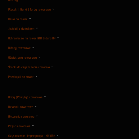
Plecaki | Nerki | Torby rowerowe
Kaski na rower
Jeździj z dzieckiem
Ochraniacze na rower MTB Enduro DH
Bidony rowerowe
Oświetlenie rowerowe
Środki do czyszczenia rowerów
Przekąski na rower
Gripy (Chwyty) rowerowe
Dzwonki rowerowe
Akcesoria rowerowe
Części rowerowe
Czyszczenie i impregnacja - NIKWAX