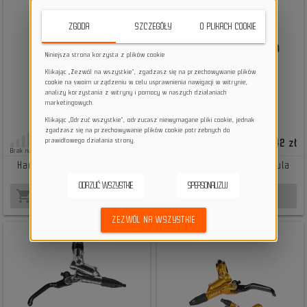
ZGODA
SZCZEGÓŁY
O PLIKACH COOKIE
Niniejsza strona korzysta z plików cookie
Klikając „Zezwól na wszystkie”, zgadzasz się na przechowywanie plików
cookie na swoim urządzeniu w celu usprawnienia nawigacji w witrynie,
analizy korzystania z witryny i pomocy w naszych działaniach
marketingowych.
Klikając „Odrzuć wszystkie”, odrzucasz niewymagane pliki cookie, jednak
zgadzasz się na przechowywanie plików cookie potrzebnych do
prawidłowego działania strony.
679,01 zł
693,42 zł
Brak na stanie
Brak na stanie
Hamulec rowerowy Formula
Hamulec rowerowy Formula
Cura 175cm złoty
Cura 4 175cm czarny
ODRZUĆ WSZYSTKIE
SPERSONALIZUJ
shopping_cart
shopping_cart
BRAK NA STANIE
BRAK NA STANIE
ZEZWÓL NA WSZYSTKIE