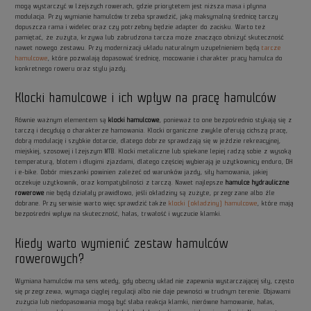
mogą wystarczyć w lżejszych rowerach, gdzie priorytetem jest niższa masa i płynna
modulacja. Przy wymianie hamulców trzeba sprawdzić, jaką maksymalną średnicę tarczy
dopuszcza rama i widelec oraz czy potrzebny będzie adapter do zacisku. Warto też
pamiętać, że zużyta, krzywa lub zabrudzona tarcza może znacząco obniżyć skuteczność
nawet nowego zestawu. Przy modernizacji układu naturalnym uzupełnieniem będą
tarcze
hamulcowe
, które pozwalają dopasować średnicę, mocowanie i charakter pracy hamulca do
konkretnego roweru oraz stylu jazdy.
Klocki hamulcowe i ich wpływ na pracę hamulców
Równie ważnym elementem są
klocki hamulcowe
, ponieważ to one bezpośrednio stykają się z
tarczą i decydują o charakterze hamowania. Klocki organiczne zwykle oferują cichszą pracę,
dobrą modulację i szybkie dotarcie, dlatego dobrze sprawdzają się w jeździe rekreacyjnej,
miejskiej, szosowej i lżejszym MTB. Klocki metaliczne lub spiekane lepiej radzą sobie z wysoką
temperaturą, błotem i długimi zjazdami, dlatego częściej wybierają je użytkownicy enduro, DH
i e-bike. Dobór mieszanki powinien zależeć od warunków jazdy, siły hamowania, jakiej
oczekuje użytkownik, oraz kompatybilności z tarczą. Nawet najlepsze
hamulce hydrauliczne
rowerowe
nie będą działały prawidłowo, jeśli okładziny są zużyte, przegrzane albo źle
dobrane. Przy serwisie warto więc sprawdzić także
klocki (okładziny) hamulcowe
, które mają
bezpośredni wpływ na skuteczność, hałas, trwałość i wyczucie klamki.
Kiedy warto wymienić zestaw hamulców
rowerowych?
Wymiana hamulców ma sens wtedy, gdy obecny układ nie zapewnia wystarczającej siły, często
się przegrzewa, wymaga ciągłej regulacji albo nie daje pewności w trudnym terenie. Objawami
zużycia lub niedopasowania mogą być słaba reakcja klamki, nierówne hamowanie, hałas,