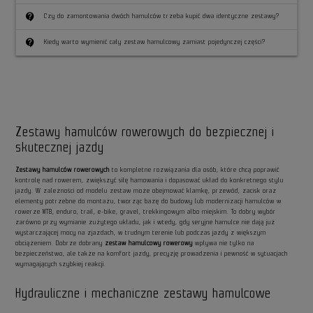
contact_support
Czy do zamontowania dwóch hamulców trzeba kupić dwa identyczne zestawy?
contact_support
Kiedy warto wymienić cały zestaw hamulcowy zamiast pojedynczej części?
Zestawy hamulców rowerowych do bezpiecznej i
skutecznej jazdy
Zestawy hamulców rowerowych
to kompletne rozwiązania dla osób, które chcą poprawić
kontrolę nad rowerem, zwiększyć siłę hamowania i dopasować układ do konkretnego stylu
jazdy. W zależności od modelu zestaw może obejmować klamkę, przewód, zacisk oraz
elementy potrzebne do montażu, tworząc bazę do budowy lub modernizacji hamulców w
rowerze MTB, enduro, trail, e-bike, gravel, trekkingowym albo miejskim. To dobry wybór
zarówno przy wymianie zużytego układu, jak i wtedy, gdy seryjne hamulce nie dają już
wystarczającej mocy na zjazdach, w trudnym terenie lub podczas jazdy z większym
obciążeniem. Dobrze dobrany
zestaw hamulcowy rowerowy
wpływa nie tylko na
bezpieczeństwo, ale także na komfort jazdy, precyzję prowadzenia i pewność w sytuacjach
wymagających szybkiej reakcji.
Hydrauliczne i mechaniczne zestawy hamulcowe