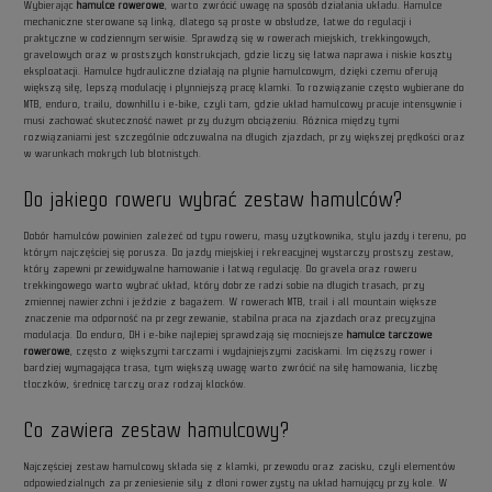
Wybierając
hamulce rowerowe
, warto zwrócić uwagę na sposób działania układu. Hamulce
mechaniczne sterowane są linką, dlatego są proste w obsłudze, łatwe do regulacji i
praktyczne w codziennym serwisie. Sprawdzą się w rowerach miejskich, trekkingowych,
gravelowych oraz w prostszych konstrukcjach, gdzie liczy się łatwa naprawa i niskie koszty
eksploatacji. Hamulce hydrauliczne działają na płynie hamulcowym, dzięki czemu oferują
większą siłę, lepszą modulację i płynniejszą pracę klamki. To rozwiązanie często wybierane do
MTB, enduro, trailu, downhillu i e-bike, czyli tam, gdzie układ hamulcowy pracuje intensywnie i
musi zachować skuteczność nawet przy dużym obciążeniu. Różnica między tymi
rozwiązaniami jest szczególnie odczuwalna na długich zjazdach, przy większej prędkości oraz
w warunkach mokrych lub błotnistych.
Do jakiego roweru wybrać zestaw hamulców?
Dobór hamulców powinien zależeć od typu roweru, masy użytkownika, stylu jazdy i terenu, po
którym najczęściej się porusza. Do jazdy miejskiej i rekreacyjnej wystarczy prostszy zestaw,
który zapewni przewidywalne hamowanie i łatwą regulację. Do gravela oraz roweru
trekkingowego warto wybrać układ, który dobrze radzi sobie na długich trasach, przy
zmiennej nawierzchni i jeździe z bagażem. W rowerach MTB, trail i all mountain większe
znaczenie ma odporność na przegrzewanie, stabilna praca na zjazdach oraz precyzyjna
modulacja. Do enduro, DH i e-bike najlepiej sprawdzają się mocniejsze
hamulce tarczowe
rowerowe
, często z większymi tarczami i wydajniejszymi zaciskami. Im cięższy rower i
bardziej wymagająca trasa, tym większą uwagę warto zwrócić na siłę hamowania, liczbę
tłoczków, średnicę tarczy oraz rodzaj klocków.
Co zawiera zestaw hamulcowy?
Najczęściej zestaw hamulcowy składa się z klamki, przewodu oraz zacisku, czyli elementów
odpowiedzialnych za przeniesienie siły z dłoni rowerzysty na układ hamujący przy kole. W