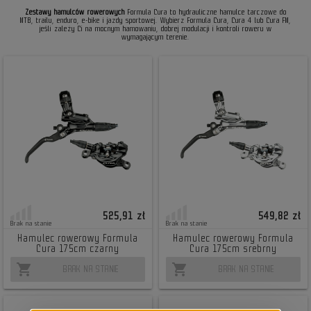
Zestawy hamulców rowerowych
Formula Cura to hydrauliczne hamulce tarczowe do
MTB, trailu, enduro, e-bike i jazdy sportowej. Wybierz Formula Cura, Cura 4 lub Cura FM,
jeśli zależy Ci na mocnym hamowaniu, dobrej modulacji i kontroli roweru w
wymagającym terenie.
525,91 zł
549,82 zł
Brak na stanie
Brak na stanie
Hamulec rowerowy Formula
Hamulec rowerowy Formula
Cura 175cm czarny
Cura 175cm srebrny
shopping_cart
shopping_cart
BRAK NA STANIE
BRAK NA STANIE