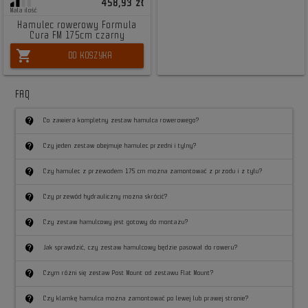
458,93 zł
Mała ilość
Hamulec rowerowy Formula
Cura FM 175cm czarny
shopping_cart
DO KOSZYKA
FAQ
contact_support
Co zawiera kompletny zestaw hamulca rowerowego?
contact_support
Czy jeden zestaw obejmuje hamulec przedni i tylny?
contact_support
Czy hamulec z przewodem 175 cm można zamontować z przodu i z tyłu?
contact_support
Czy przewód hydrauliczny można skrócić?
contact_support
Czy zestaw hamulcowy jest gotowy do montażu?
contact_support
Jak sprawdzić, czy zestaw hamulcowy będzie pasował do roweru?
contact_support
Czym różni się zestaw Post Mount od zestawu Flat Mount?
contact_support
Czy klamkę hamulca można zamontować po lewej lub prawej stronie?