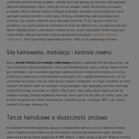
zależności od konkretnego produktu zestaw może być gotowy do montażu albo wymagać
dobrania dodatkowych części, takich jak tarcza, adapter, klocki lub elementy skracania
przewodu. Warto zwrócić uwagę na długość przewodu, ponieważ innej konfiguracji może
wymagać hamulec przedni, a innej tylny. Dłuższy przewód daje większą elastyczność
montażu, ale w wielu rowerach może wymagać skrócenia. Przy zakupie trzeba też
sprawdzić, czy zacisk pasuje do mocowania w ramie lub widelcu oraz czy wybrany hamulec
będzie współpracował z planowaną średnicą tarczy. Jeżeli użytkownik modernizuje tylko
część układu, dobrym kierunkiem będzie porównanie dostępnych
zacisków hamulców
rowerowych
, które pozwalają dopasować element roboczy do posiadanego zestawu.
Siła hamowania, modulacja i kontrola roweru
Dobry
zestaw hamulca tarczowego rowerowego
powinien zapewniać nie tylko dużą moc, ale
także kontrolę nad jej dozowaniem. Sama siła hamowania jest ważna, jednak równie istotna
jest modulacja, czyli możliwość płynnego zwiększania lub zmniejszania nacisku na tarczę.
Dzięki temu rowerzysta może hamować precyzyjnie, bez nagłego blokowania koła, co ma
znaczenie na luźnym szutrze, mokrych korzeniach, kamieniach, stromych zjazdach i w ruchu
miejskim. W lekkim rowerze szosowym lub gravelowym zbyt agresywny hamulec może być
mniej komfortowy, natomiast w e-bike’u albo enduro zbyt słaby układ szybko okaże się
niewystarczający. Dlatego wybierając hamulce, warto patrzeć nie tylko na markę i cenę, ale
przede wszystkim na realne zastosowanie: codzienna jazda, turystyka, MTB, trail, enduro,
downhill lub rower elektryczny.
Tarcze hamulcowe a skuteczność zestawu
Na działanie hamulców ogromny wpływ ma odpowiednio dobrana tarcza. Większa średnica
rotora zwykle oznacza większą siłę hamowania i lepsze odprowadzanie ciepła, dlatego
większe tarcze są często wybierane do MTB, enduro, e-bike i jazdy w górach. Mniejsze średnice