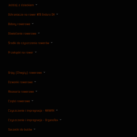
Jeździj z dzieckiem
Ochraniacze na rower MTB Enduro DH
Bidony rowerowe
Oświetlenie rowerowe
Środki do czyszczenia rowerów
Przekąski na rower
Gripy (Chwyty) rowerowe
Dzwonki rowerowe
Akcesoria rowerowe
Części rowerowe
Czyszczenie i impregnacja - NIKWAX
Czyszczenie i impregnacja - OrganoTex
Saszetki do butów