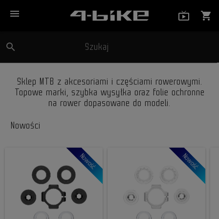
menu
live_tv_
shopping_cart
search
Szukaj
close
Sklep MTB z akcesoriami i częściami rowerowymi.
Topowe marki, szybka wysyłka oraz folie ochronne
na rower dopasowane do modeli.
Nowości
Nowość
Nowość