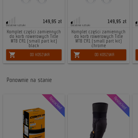
149,95 zł
149,95 zł
Ostatnie sztuki
Ostatnie sztuki
D
Komplet części zamiennych
Komplet części zamiennych
do korb rowerowych Title
do korb rowerowych Title
MTB CR1 (small part kit)
MTB CR1 (small part kit)
black
chrome
shopping_cart
shopping_cart
DO KOSZYKA
DO KOSZYKA
Ponownie na stanie
Restocked
Restocked