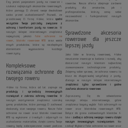
Czy jesteś pasjonatem jazdy na rowerze i
rowerów. Nasza oferta obejmuje zarówno
szukasz najlepszych akcesoriów rowerowych,
produkty dla amatorów, jak i
które pomogą Ci chronić swoje dwukołowe
profesjonalistów, którzy cenią sobie
cacko przed uszkodzeniami? Pozwól, że
niezawodność i funkcjonalność naszych
przedstawię Ci firmę 4-bike, która
spełni
akcesoriów.
wszystkie Twoje potrzeby związane z
ochroną i komfortem jazdy na rowerze
. W
Sprawdzone akcesoria
naszym sklepie internetowym znajdziesz
najwyższej jakości
folie ochronne na
rowerowe dla jeszcze
rower
,
błotniki rowerowe MTB
oraz wiele
lepszej jazdy
innych produktów, które są niezbędnymi
elementami wyposażenia każdego
rowerzysty.
Jako lider w branży rowerowej, 4-bike
nieustannie inwestuje w badania i rozwój, aby
dostarczać naszym klientom najbardziej
Kompleksowe
zaawansowane technologicznie produkty.
rozwiązania ochronne do
Zdajemy sobie sprawę, że ochrona roweru to
klucz do długotrwałej satysfakcji z jazdy,
twojego roweru
dlatego w naszym sklepie internetowym
znajdziesz tylko sprawdzone i godne
4-bike to firma, która od lat zajmuje się
zaufania akcesoria rowerowe
.
produkcją i sprzedażą innowacyjnych
rozwiązań z zakresu ochrony rowerów
. W
Zapraszamy Cię do odwiedzenia
naszym asortymencie znajdziesz szeroką
naszego sklepu internetowego, gdzie
gamę produktów, które pomogą Ci zachować
znajdziesz bogaty wybór folii ochronnych na
doskonały stan swojego roweru. Nasze folie
rower oraz błotników rowerowych MTB.
ochronne na rower oraz błotniki rowerowe
Dołącz do grona zadowolonych klientów 4-
MTB są wykonane z trwałych i odpornych na
bike i
zadbaj o ochronę swojego roweru dzięki
uszkodzenia materiałów, dzięki czemu Twoje
naszym innowacyjnym rozwiązaniom
. Nie
rowery będą zabezpieczone nawet podczas
czekaj! Wybierz folie ochronne na rower oraz