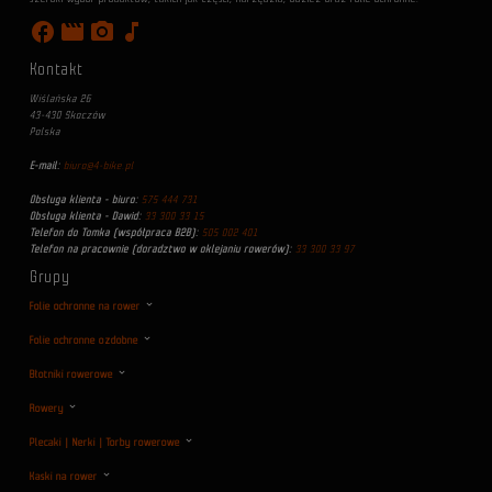
facebook
movie
photo_camera
music_note
Kontakt
Wiślańska 26
43-430 Skoczów
Polska
E-mail:
biuro@4-bike.pl
Obsługa klienta - biuro:
575 444 731
Obsługa klienta - Dawid:
33 300 33 15
Telefon do Tomka (współpraca B2B):
505 002 401
Telefon na pracownie (doradztwo w oklejaniu rowerów):
33 300 33 97
Grupy
Folie ochronne na rower
Folie ochronne ozdobne
Błotniki rowerowe
Rowery
Plecaki | Nerki | Torby rowerowe
Kaski na rower