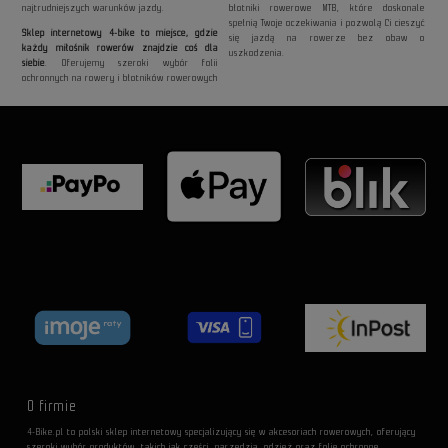
najtrudniejszych warunków jazdy.
błotniki rowerowe MTB, które doskonale
spełnią Twoje oczekiwania i pozwolą Ci cieszyć
Sklep internetowy 4-bike to miejsce, gdzie
się jazdą na rowerze bez obaw o
każdy miłośnik rowerów znajdzie coś dla
uszkodzenia.
siebie
. Oferujemy szeroki wybór folii
ochronnych na rowery i błotników rowerowych
O firmie
4-Bike.pl to polski sklep internetowy specjalizujący się w akcesoriach rowerowych, oferujący
szeroki wybór produktów, takich jak części, narzędzia, odzież oraz folie ochronne.