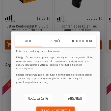
19,33 zł
353,63 zł
Duża ilość
Mała ilość
D
Dętka Continental MTB 26 z
Ochraniacze kolan Fox
wentylem Schrader
Launch guard black L
ZGODA
SZCZEGÓŁY
O PLIKACH COOKIE
shopping_cart
shopping_cart
DO KOSZYKA
DO KOSZYKA
Niniejsza strona korzysta z plików cookie
Klikając „Zezwól na wszystkie”, zgadzasz się na przechowywanie plików
cookie na swoim urządzeniu w celu usprawnienia nawigacji w witrynie,
Promocje
analizy korzystania z witryny i pomocy w naszych działaniach
marketingowych.
Klikając „Odrzuć wszystkie”, odrzucasz niewymagane pliki cookie, jednak
zgadzasz się na przechowywanie plików cookie potrzebnych do
-9,09%
-9,09%
-
prawidłowego działania strony.
ODRZUĆ WSZYSTKIE
SPERSONALIZUJ
ZEZWÓL NA WSZYSTKIE