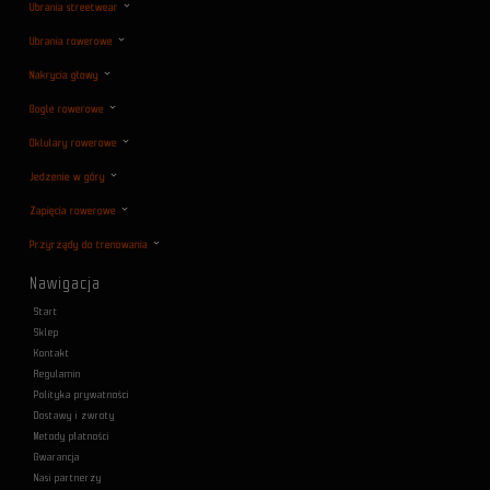
Ubrania streetwear
Ubrania rowerowe
Nakrycia głowy
Gogle rowerowe
Oklulary rowerowe
Jedzenie w góry
Zapięcia rowerowe
Przyrządy do trenowania
Nawigacja
Start
Sklep
Kontakt
Regulamin
Polityka prywatności
Dostawy i zwroty
Metody płatności
Gwarancja
Nasi partnerzy