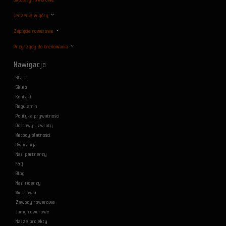
Jedzenie w góry
Zapięcia rowerowe
Przyrządy do trenowania
Nawigacja
Start
Sklep
Kontakt
Regulamin
Polityka prywatności
Dostawy i zwroty
Metody płatności
Gwarancja
Nasi partnerzy
F&Q
Blog
Nasi riderzy
Miejscówki
Zawody rowerowe
Jamy rowerowe
Nasze projekty