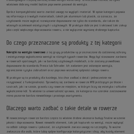
właściwie dobrany model będzie poprawnie pasował do wentyla.
Oprócz kompatybilności warto zwrócić uwagę na wygląd i materiał. W opisie kategorii pojawia
się informacja o trwałych materiałach, takich jak aluminium lub plastik, co oznacza, że
użytkownik może wybrać rozwiązanie dopasowane nie tylko do standardu, ale także do
własnych oczekiwań estetycznych i użytkowych. W praktyce dobrze jest traktować taki zakup
jako część większego dopracowania roweru, a nie wyłącznie wymianę drobnego kapturka.
Do czego przeznaczone są produkty z tej kategorii
Nakrętki na wentyle rowerowe
z tej grupy produktów są przeznaczone do codziennej ochrony
i estetycznego wykończenia wentyli w różnych typach rowerów. Mogą być stosowane zarówno
w rowerach sportowych, jak i w bardziej użytkowych modelach, o ile zostaną prawidłowo
dopasowane do standardu Presta lub Schrader. Ich zadaniem jest osłonięcie wentyla,
ograniczenie ryzyka zabrudzeń oraz poprawa wizualnej spójności całego roweru.
W praktyce są to produkty dla każdego, kto chce zadbać o detal i jednocześnie nie
rezygnować z funkcjonalności. Sprawdzą się zarówno w rowerze MTB jeżdżącym po błocie i
szutrach, jak i w szosie, gravelu czy rowerze miejskim, w którym liczy się estetyka i schludne
wykończenie kół. To właśnie ta uniwersalność sprawia, że kategoria ma szerokie zastosowanie
mimo pozornie bardzo niewielkiego i prostego asortymentu.
Dlaczego warto zadbać o takie detale w rowerze
W nowoczesnym rowerze bardzo często to właśnie drobne akcesoria budują finalne wrażenie
jakości i dopracowania. Nawet niewielki element, taki jak kapturek na wentyl, może wpłynąć
na odbiór całego roweru i pokazać, że użytkownik zwraca uwagę na szczegóły. To ważne
zwłaszcza dla osób, które lubią spójne konfiguracje kolorystyczne i chcą, aby każdy element