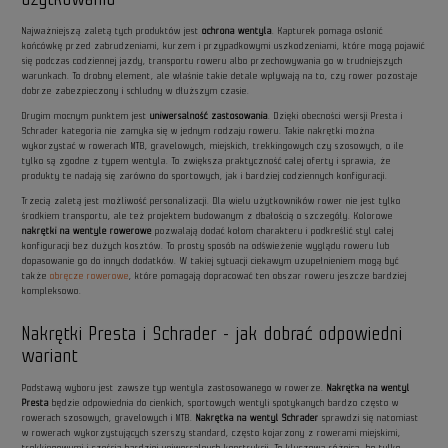
Najważniejszą zaletą tych produktów jest
ochrona wentyla
. Kapturek pomaga osłonić
końcówkę przed zabrudzeniami, kurzem i przypadkowymi uszkodzeniami, które mogą pojawić
się podczas codziennej jazdy, transportu roweru albo przechowywania go w trudniejszych
warunkach. To drobny element, ale właśnie takie detale wpływają na to, czy rower pozostaje
dobrze zabezpieczony i schludny w dłuższym czasie.
Drugim mocnym punktem jest
uniwersalność zastosowania
. Dzięki obecności wersji Presta i
Schrader kategoria nie zamyka się w jednym rodzaju roweru. Takie nakrętki można
wykorzystać w rowerach MTB, gravelowych, miejskich, trekkingowych czy szosowych, o ile
tylko są zgodne z typem wentyla. To zwiększa praktyczność całej oferty i sprawia, że
produkty te nadają się zarówno do sportowych, jak i bardziej codziennych konfiguracji.
Trzecią zaletą jest możliwość personalizacji. Dla wielu użytkowników rower nie jest tylko
środkiem transportu, ale też projektem budowanym z dbałością o szczegóły. Kolorowe
nakrętki na wentyle rowerowe
pozwalają dodać kołom charakteru i podkreślić styl całej
konfiguracji bez dużych kosztów. To prosty sposób na odświeżenie wyglądu roweru lub
dopasowanie go do innych dodatków. W takiej sytuacji ciekawym uzupełnieniem mogą być
także
obręcze rowerowe
, które pomagają dopracować ten obszar roweru jeszcze bardziej
kompleksowo.
Nakrętki Presta i Schrader - jak dobrać odpowiedni
wariant
Podstawą wyboru jest zawsze typ wentyla zastosowanego w rowerze.
Nakrętka na wentyl
Presta
będzie odpowiednia do cienkich, sportowych wentyli spotykanych bardzo często w
rowerach szosowych, gravelowych i MTB.
Nakrętka na wentyl Schrader
sprawdzi się natomiast
w rowerach wykorzystujących szerszy standard, często kojarzony z rowerami miejskimi,
trekkingowymi i częścią bardziej uniwersalnych konstrukcji. To kluczowa różnica, bo tylko