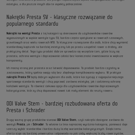
estetyka, a dla jeszcze innych oba te aspekty jednocześnie.
Nakrętki Presta SV - klasyczne rozwiązanie do
popularnego standardu
Nakrętki na wentyl Presta
z tej kategorii są skierowane do użytkowników rowerów
wyposażonych w wąskie wentyle typu SV, bardzo często spotykane w rowerach szosowych,
gravelowych oraz wielu rowerach MTB. To klasyczne rozwiązanie dla osób, które chcą wymienić
standardowy kapturek na bardziej estetyczny lub po prostu uzupełnić rower o drobny, ale
praktyczny detal. Tego typu produkt dobrze sprawdza się wszędzie tam, gdzie liczy się
prostota, ochrona wentyla i dopracowanie całości bez konieczności inwestowania w większe
komponenty.
Ich mocną stroną jest prostota oraz łatwość dopasowania. To produkt bardzo czytelny w
zastosowaniu, który spełnia swoją rolę bez zbędnego komplikowania wyboru. W praktyce
nakrętki Presta SV
będą dobrym wyborem dla osób, które korzystają z najpopularniejszego
sportowego standardu wentyli i chcą poprawić zarówno estetykę, jak i codzienną ochronę
końcówki wentyla. To również ciekawa opcja dla użytkowników rowerów dopracowanych
kolorystycznie, którzy chcą dopasować nawet tak mały element do reszty roweru.
ODI Valve Stem - bardziej rozbudowana oferta do
Presta i Schrader
Drugą ważną grupę produktów stanowi
ODI Valve Stem
, czyli nakrętki dostępne zarówno do
wentyli
Presta
, jak i
Schrader
. To właśnie ta linia najmocniej wyróżnia kategorię, ponieważ daje
szerszy wybór standardów i bardzo dużą liczbę wariantów kolorystycznych. Dzięki temu
oferta staje się bardziej uniwersalna i odpowiada na potrzeby większej liczby rowerzystów,