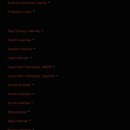
Środki do czyszczenia rowerów
Przekąski na rower
Gripy (Chwyty) rowerowe
Dzwonki rowerowe
Akcesoria rowerowe
Części rowerowe
Czyszczenie i impregnacja - NIKWAX
Czyszczenie i impregnacja - OrganoTex
Saszetki do butów
Ubrania streetwear
Ubrania rowerowe
Nakrycia głowy
Gogle rowerowe
Oklulary rowerowe