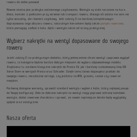
roweru do siebie pasował.
Równie istotna jest praktyka codziennego użytkowania. Wentyle są stale narażone na kurz,
błoto, kontakt z podłożem przy serwisie lub transport roweru, dlatego ich osłona ma sens nie
tylko wizualny, ale również użytkowy. Jeśli zależy Ci na bardziej kompleksowym
dopracowaniu tego obszaru roweru, naturalnym kierunkiem będą także
pompki rowerowe
,
które pomagają zadbać o koła, dętki i wentyle także od strony praktycznej.
Wybierz nakrętki na wentyl dopasowane do swojego
roweru
Jeżeli zależy Ci na praktycznym dodatku, który jednocześnie chroni wentyl i poprawia wygląd
roweru, ta kategoria będzie bardzo dobrym miejscem do wyboru odpowiedniego modelu.
Znajdziesz tu zarówno klasyczne nakrętki do Presta SV, jak i bardziej rozbudowaną linię ODI
Valve Stem w wersjach Presta oraz Schrader. Dzięki temu łatwo dopasujesz produkt do
swojego roweru, niezależnie od tego, czy jeździsz na MTB, gravelu, szosie czy rowerze
miejskim.
Porównaj dostępne warianty, sprawdź standard wentyla i wybierz kolor, który najlepiej pasuje
do Twojej konfiguracji. Dobrze dobrane nakrętki na wentyl mogą poprawić ochronę końcówki
wentyla, dodać rowerowi charakteru i sprawić, że nawet najmniejsze detale będą wyglądały
spójnie oraz estetycznie.
Nasza oferta