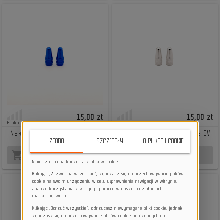
15,00 zł
15,00 zł
Brak na stanie
Brak na stanie
Nakrętka na wentyl Presta SV
Nakrętka na wentyl Presta SV
niebieski
srebrny
ZGODA
SZCZEGÓŁY
O PLIKACH COOKIE
shopping_cart
shopping_cart
BRAK NA STANIE
BRAK NA STANIE
Niniejsza strona korzysta z plików cookie
Klikając „Zezwól na wszystkie”, zgadzasz się na przechowywanie plików
cookie na swoim urządzeniu w celu usprawnienia nawigacji w witrynie,
analizy korzystania z witryny i pomocy w naszych działaniach
marketingowych.
Klikając „Odrzuć wszystkie”, odrzucasz niewymagane pliki cookie, jednak
zgadzasz się na przechowywanie plików cookie potrzebnych do