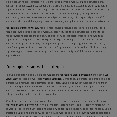
kilka ważnych funkcji jednocześnie. Z jednej strony chronią wentyl przed zabrudzeniami,
kurzem i przypadkowymi uszkodzeniami, z drugiej pomagają estetycznie wykończyć koła i
dopasować detale roweru do własnego stylu. W nowoczesnym rowerze, gdzie coraz większą
uwagę zwraca się nie tylko na funkcjonalność, ale również na wygląd i spójność całej
konfiguracji, takie drobne akcesoria mają większe znaczenie, niż mogłoby się wydawać. To
właśnie z takich detali buduje się rower dopracowany nie tylko technicznie, ale też wizualnie.
Nakrętka na wentyl rowerowy
nie jest więc jedynie prostym dodatkiem. To element, który
może poprawić ochronę końcówki wentyla, ograniczyć ryzyko zabrudzenia i jednocześnie
nadać rowerowi bardziej indywidualny charakter. W tej kategorii znajdziesz rozwiązania
dopasowane do najpopularniejszych typów wentyli rowerowych, a także produkty w wielu
wersjach kolorystycznych, dzięki którym łatwiej dobrać detal pasujący do obręczy, kapsli,
pedałów, gripów czy innych akcentów roweru. To propozycja zarówno dla osób, które chcą
poprawić wygląd roweru, jak i dla tych, które po prostu lubią mieć dobrze dopracowane
wyposażenie.
Co znajduje się w tej kategorii
Ta grupa produktów obejmuje przede wszystkim
nakrętki na wentyl Presta SV
oraz serię
ODI
Valve Stem
dostępną w wersjach
Presta
i
Schrader
. Oznacza to, że oferta nie ogranicza się do
jednego typu wentyla, ale odpowiada na potrzeby użytkowników korzystających z różnych
standardów spotykanych w rowerach górskich, szosowych, gravelowych, miejskich i wielu
innych. Dzięki temu łatwiej dobrać odpowiedni model do konkretnego roweru bez ryzyka, że
nakrętka nie będzie kompatybilna z wentylem.
W praktyce kategoria jest zbudowana bardzo przejrzyście. Z jednej strony masz klasyczne
nakrętki na wentyl Presta SV
, z drugiej bardziej rozbudowaną linię ODI, która obejmuje wersje
do wentyli Presta oraz Schrader i występuje w dużej liczbie kolorów. To bardzo wygodny układ
oferty, bo użytkownik może wybierać nie tylko według koloru, ale również według standardu
wentyla i charakteru produktu. Dla jednych najważniejsza będzie kompatybilność, dla innych