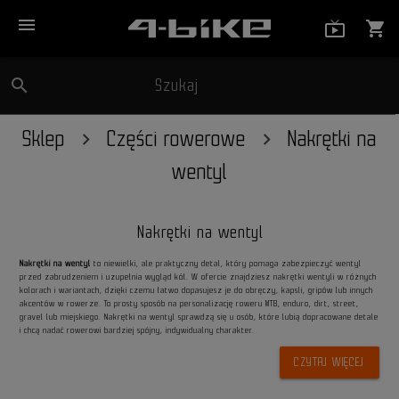
menu
live_tv_
shopping_cart
search
Szukaj
close
Sklep
Części rowerowe
Nakrętki na
wentyl
Nakrętki na wentyl
Nakrętki na wentyl
to niewielki, ale praktyczny detal, który pomaga zabezpieczyć wentyl
przed zabrudzeniem i uzupełnia wygląd kół. W ofercie znajdziesz nakrętki wentyli w różnych
kolorach i wariantach, dzięki czemu łatwo dopasujesz je do obręczy, kapsli, gripów lub innych
akcentów w rowerze. To prosty sposób na personalizację roweru MTB, enduro, dirt, street,
gravel lub miejskiego. Nakrętki na wentyl sprawdzą się u osób, które lubią dopracowane detale
i chcą nadać rowerowi bardziej spójny, indywidualny charakter.
CZYTAJ WIĘCEJ