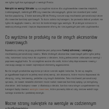
nie tylko tych korzystających z wentyli Presta.
Nakrętki na wentyl Schrader
są szczególnie istotne dla użytkowników rowerów miejskich,
trekkingowych, niektórych MTB czy rowerów rekreacyjnych, gdzie ten standard jest nadal
bardzo popularny. Z kolei warianty ODI do Presty rozszerzają możliwości personalizacji także
dla rowerów bardziej sportowych. To duża zaleta tej kategorii, bo pozwala dobrać produkt nie
tylko do wyglądu roweru, ale też do konkretnego typu wentyla. W praktyce oznacza to
większą elastyczność i lepsze dopasowanie oferty do rzeczywistych potrzeb użytkownika.
Co wyróżnia te produkty na tle innych akcesoriów
rowerowych
Największą zaletą tej grupy produktów jest połączenie
funkcji ochronnej
z
estetyką
i
możliwością personalizacji roweru. Wiele drobnych akcesoriów rowerowych pełni tylko jedną
rolę, natomiast tutaj masz do czynienia z detalem, który jednocześnie zabezpiecza wentyl i
poprawia wygląd koła. To szczególnie ważne dla osób, które lubią dopracowane rowery i
zwracają uwagę na nawet najmniejsze elementy wyposażenia.
Na tle innych produktów wyróżnia je także szeroki wybór kolorów. To nie są zwykłe,
przypadkowe kapturki w jednej neutralnej wersji, ale akcesoria, które można dopasować do
obręczy, ramy, kierownicy, pedałów czy innych dodatków. Taka możliwość personalizacji
sprawia, że nawet niewielki element może nadać rowerowi bardziej spójny i przemyślany
charakter. Jeśli budujesz rower z dbałością o detale, bardzo naturalnym uzupełnieniem tej
kategorii będą również
wentyle rowerowe
, które pozwolą dobrać cały zestaw wokół tego
samego standardu i podobnej estetyki.
Mocne strony nakrętek na wentyle w codziennym
użytkowaniu