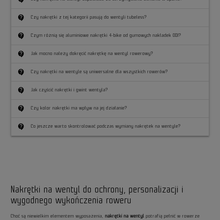
contact_support
Czy nakrętki z tej kategorii pasują do wentyli tubeless?
contact_support
Czym różnią się aluminiowe nakrętki 4-bike od gumowych nakładek ODI?
contact_support
Jak mocno należy dokręcić nakrętkę na wentyl rowerowy?
contact_support
Czy nakrętki na wentyle są uniwersalne dla wszystkich rowerów?
contact_support
Jak czyścić nakrętki i gwint wentyla?
contact_support
Czy kolor nakrętki ma wpływ na jej działanie?
contact_support
Co jeszcze warto skontrolować podczas wymiany nakrętek na wentyle?
Nakrętki na wentyl do ochrony, personalizacji i
wygodnego wykończenia roweru
Choć są niewielkim elementem wyposażenia,
nakrętki na wentyl
potrafią pełnić w rowerze