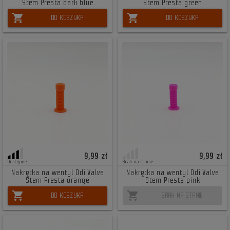
Stem Presta dark blue
Stem Presta green
shopping_cart
shopping_cart
DO KOSZYKA
DO KOSZYKA
9,99 zł
9,99 zł
Dostępne
Brak na stanie
Nakrętka na wentyl Odi Valve
Nakrętka na wentyl Odi Valve
Stem Presta orange
Stem Presta pink
shopping_cart
shopping_cart
DO KOSZYKA
BRAK NA STANIE