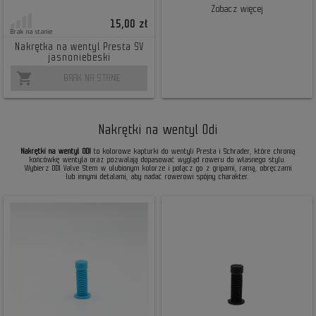
Zobacz więcej
15,00 zł
Brak na stanie
Nakrętka na wentyl Presta SV
jasnoniebeski
shopping_cart
BRAK NA STANIE
Nakrętki na wentyl Odi
Nakrętki na wentyl ODI
to kolorowe kapturki do wentyli Presta i Schrader, które chronią
końcówkę wentyla oraz pozwalają dopasować wygląd roweru do własnego stylu.
Wybierz ODI Valve Stem w ulubionym kolorze i połącz go z gripami, ramą, obręczami
lub innymi detalami, aby nadać rowerowi spójny charakter.