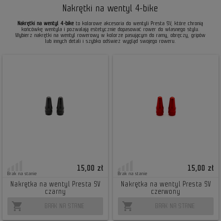
Nakrętki na wentyl 4-bike
Nakrętki na wentyl 4-bike
to kolorowe akcesoria do wentyli Presta SV, które chronią
końcówkę wentyla i pozwalają estetycznie dopasować rower do własnego stylu.
Wybierz nakrętki na wentyl rowerowy w kolorze pasującym do ramy, obręczy, gripów
lub innych detali i szybko odśwież wygląd swojego roweru.
15,00 zł
15,00 zł
Brak na stanie
Brak na stanie
Nakrętka na wentyl Presta SV
Nakrętka na wentyl Presta SV
czarny
czerwony
shopping_cart
shopping_cart
BRAK NA STANIE
BRAK NA STANIE