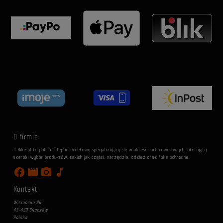
O firmie
4-Bike.pl to polski sklep internetowy specjalizujący się w akcesoriach rowerowych, oferujący
szeroki wybór produktów, takich jak części, narzędzia, odzież oraz folie ochronne.
facebook
movie
photo_camera
music_note
Kontakt
Wiślańska 26
43-430 Skoczów
Polska