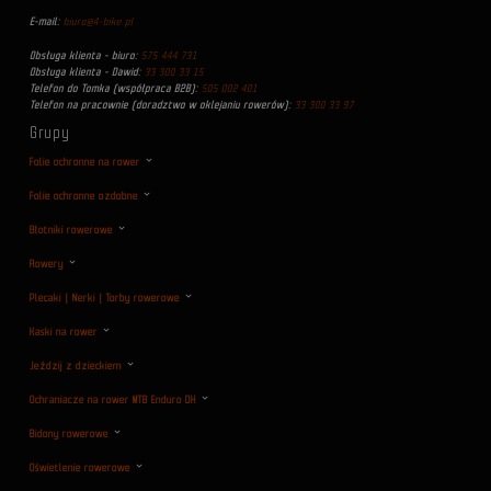
E-mail:
biuro@4-bike.pl
Obsługa klienta - biuro:
575 444 731
Obsługa klienta - Dawid:
33 300 33 15
Telefon do Tomka (współpraca B2B):
505 002 401
Telefon na pracownie (doradztwo w oklejaniu rowerów):
33 300 33 97
Grupy
Folie ochronne na rower
Folie ochronne ozdobne
Błotniki rowerowe
Rowery
Plecaki | Nerki | Torby rowerowe
Kaski na rower
Jeździj z dzieckiem
Ochraniacze na rower MTB Enduro DH
Bidony rowerowe
Oświetlenie rowerowe