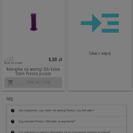
Zobacz więcej
6,00 zł
Brak na stanie
Nakrętka na wentyl Odi Valve
Stem Presta purple
shopping_cart
BRAK NA STANIE
FAQ
contact_support
Jak rozpoznać, czy rower ma wentyl Presta, czy Schrader?
contact_support
Czy nakrętki Presta i Schrader są wymienne?
contact_support
Czy nakrętka na wentyl odpowiada za utrzymywanie ciśnienia w oponie?