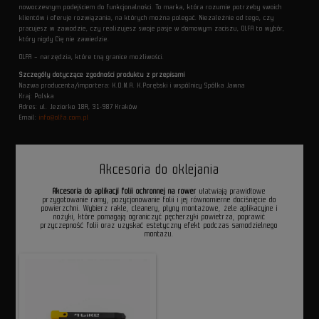
nowoczesnym podejściem do funkcjonalności. To marka, która rozumie potrzeby swoich
klientów i oferuje rozwiązania, na których można polegać. Niezależnie od tego, czy
pracujesz w zawodzie, czy realizujesz swoje pasje w domowym zaciszu, OLFA to wybór,
który nigdy Cię nie zawiedzie.
OLFA – narzędzia, które tną granice możliwości.
Szczegóły dotyczące zgodności produktu z przepisami
Nazwa producenta/importera: K.O.M.A. K.Porębski i wspólnicy Spółka Jawna
Kraj: Polska
Adres: ul. Jeziorko 18A, 31-987 Kraków
Email:
info@olfa.com.pl
Akcesoria do oklejania
Akcesoria do aplikacji folii ochronnej na rower
ułatwiają prawidłowe
przygotowanie ramy, pozycjonowanie folii i jej równomierne dociśnięcie do
powierzchni. Wybierz rakle, cleanery, płyny montażowe, żele aplikacyjne i
nożyki, które pomagają ograniczyć pęcherzyki powietrza, poprawić
przyczepność folii oraz uzyskać estetyczny efekt podczas samodzielnego
montażu.