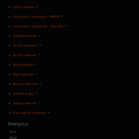
Części rowerowe
Czyszczenie i impregnacja - NIKWAX
Czyszczenie i impregnacja - OrganoTex
Saszetki do butów
Ubrania streetwear
Ubrania rowerowe
Nakrycia głowy
Gogle rowerowe
Oklulary rowerowe
Jedzenie w góry
Zapięcia rowerowe
Przyrządy do trenowania
Nawigacja
Start
Sklep