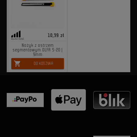
10,39 zł
Duża ilość
Nożyk z ostrzem
segmentowym OLFA S-20 |
9mm
shopping_cart
DO KOSZYKA