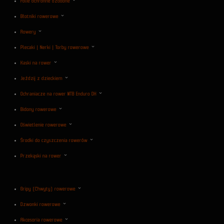
Folie ochronne ozdobne
Błotniki rowerowe
Rowery
Plecaki | Nerki | Torby rowerowe
Kaski na rower
Jeździj z dzieckiem
Ochraniacze na rower MTB Enduro DH
Bidony rowerowe
Oświetlenie rowerowe
Środki do czyszczenia rowerów
Przekąski na rower
Gripy (Chwyty) rowerowe
Dzwonki rowerowe
Akcesoria rowerowe