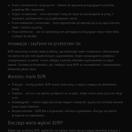
Prace rzemieślnicze i artystyczne – idealne do wycinania precyzyjnych kształtów,
projektów DIY i rękodzieła.
Szycie i krawiectwo – noże obrotowe i maty do cięcia są niezastąpione w pracy z
tkaninami, patchworkiem czy projektowaniem ubrań.
Prace budowlane i remontowe – noże segmentowe sprawdzają się przy cięciu kartonu,
tapet, izolacji czy gumy.
Prace techniczne – ostrza specjalistyczne pomagają w precyzyjnym cięciu materiałów
trudnych do obróbki.
Innowacje i zaufanie na przestrzeni lat
OLFA nieustannie rozwija swoje produkty, wprowadzając nowe rozwiązania i dostosowując
narzędzia do potrzeb współczesnych użytkowników. Dzięki innowacyjnemu podejściu i
zaangażowaniu w jakość, marka zdobyła zaufanie milionów użytkowników na całym
świecie. Zarówno profesjonaliści, jak i hobbyści cenią OLFA za niezawodność, funkcjonalność i
doskonałą jakość cięcia.
Wartości marki OLFA
Precyzja – każdy produkt OLFA został stworzony z myślą o najwyższej dokładności
pracy.
Trwałość – ostrza i narzędzia są odporne na zużycie, dzięki czemu posłużą przez długi
czas.
Innowacyjność – marka ciągle poszukuje nowych rozwiązań, by jeszcze bardziej ułatwiać
pracę swoim klientom.
Bezpieczeństwo – OLFA dba o ergonomię i ochronę użytkownika, oferując narzędzia
przyjazne w użytkowaniu.
Dlaczego warto wybrać OLFA?
Wybierając produkty OLFA, wybierasz narzędzia, które łączą tradycję japońskiej precyzji z