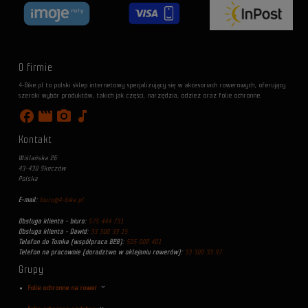
O firmie
4-Bike.pl to polski sklep internetowy specjalizujący się w akcesoriach rowerowych, oferujący
szeroki wybór produktów, takich jak części, narzędzia, odzież oraz folie ochronne.
facebook
movie
photo_camera
music_note
Kontakt
Wiślańska 26
43-430 Skoczów
Polska
E-mail:
biuro@4-bike.pl
Obsługa klienta - biuro:
575 444 731
Obsługa klienta - Dawid:
33 300 33 15
Telefon do Tomka (współpraca B2B):
505 002 401
Telefon na pracownie (doradztwo w oklejaniu rowerów):
33 300 33 97
Grupy
Folie ochronne na rower