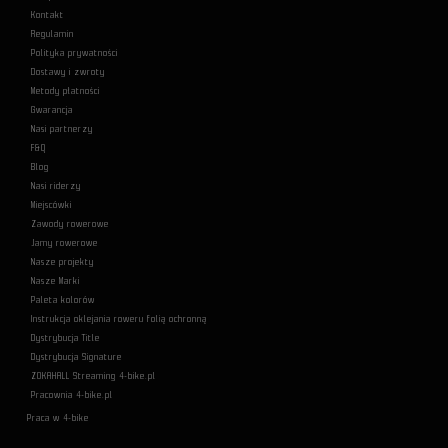
Kontakt
Regulamin
Polityka prywatności
Dostawy i zwroty
Metody płatności
Gwarancja
Nasi partnerzy
F&Q
Blog
Nasi riderzy
Miejscówki
Zawody rowerowe
Jamy rowerowe
Nasze projekty
Nasze Marki
Paleta kolorów
Instrukcja oklejania roweru folią ochronną
Dystrybucja Title
Dystrybucja Signature
ZOKAHALL Streaming 4-bike.pl
Pracownia 4-bike.pl
Praca w 4-bike