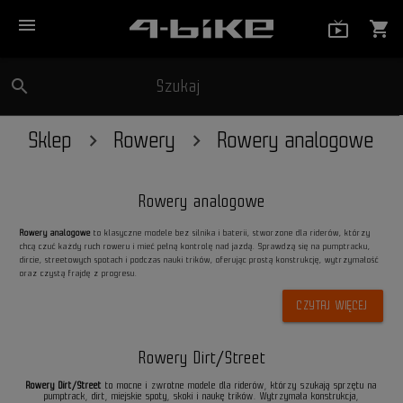
menu
live_tv_
shopping_cart
search
Szukaj
close
Sklep
Rowery
Rowery analogowe
Rowery analogowe
Rowery analogowe
to klasyczne modele bez silnika i baterii, stworzone dla riderów, którzy
chcą czuć każdy ruch roweru i mieć pełną kontrolę nad jazdą. Sprawdzą się na pumptracku,
dircie, streetowych spotach i podczas nauki trików, oferując prostą konstrukcję, wytrzymałość
oraz czystą frajdę z progresu.
CZYTAJ WIĘCEJ
Rowery Dirt/Street
Rowery Dirt/Street
to mocne i zwrotne modele dla riderów, którzy szukają sprzętu na
pumptrack, dirt, miejskie spoty, skoki i naukę trików. Wytrzymała konstrukcja,