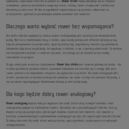
lądowania i poprawiać kontrolę w powietrzu.
Rower street
lepiej odnajduje się w miejskim
środowisku, gdzie przeszkodami mogą być murki, schody, banki, krawężniki i techniczne
elementy przestrzeni. W obu przypadkach najważniejsze są prostota, odporność na
przeciążenia i geometria pozwalająca pewnie panować nad rowerem.
Dlaczego warto wybrać rower bez wspomagania?
Dla wielu riderów największą zaletą roweru analogowego jest autentyczne doświadczenie
jazdy. Nie ma tu dodatkowej mocy z silnika, więc każdy postęp jest efektem własnej pracy.
Lepsze pompowanie na pumptracku, wyższy bunny hop, płynniejszy manual czy pewniejsze
lądowanie dają dużą satysfakcję, bo wynikają z techniki, a nie z pomocy elektroniki. To właśnie
ten bezpośredni kontakt z rowerem sprawia, że analogi są tak cenione przez osoby
nastawione na progres.
Drugą zaletą jest prostsze użytkowanie.
Rower bez silnika
jest zawsze gotowy do jazdy - nie
trzeba sprawdzać poziomu baterii, planować ładowania ani martwić się o zasięg. Bierzesz
rower, jedziesz na miejscówkę i skupiasz się wyłącznie na jeździe. Dla osób trenujących dirt,
street i pumptrack to bardzo praktyczne podejście, bo rower ma być narzędziem do jazdy, a
nie sprzętem wymagającym dodatkowej obsługi przed każdą sesją.
Dla kogo będzie dobry rower analogowy?
Rower analogowy
będzie dobrym wyborem dla osób, które chcą rozwijać technikę i mieć
maksymalny wpływ na zachowanie roweru. Sprawdzi się u początkujących riderów, którzy
dopiero uczą się pumptracka, pierwszych skoków i kontroli nad rowerem, ale również u
bardziej zaawansowanych użytkowników szukających sprzętu do regularnych sesji dirt/street.
To dobry kierunek dla osób, które wolą prostotę, wytrzymałość i jazdę opartą na własnych
umiejętnościach.