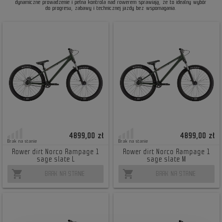
dynamiczne prowadzenie i pełna kontrola nad rowerem sprawiają, że to idealny wybór
do progresu, zabawy i technicznej jazdy bez wspomagania.
4899,00 zł
4899,00 zł
Brak na stanie
Brak na stanie
Rower dirt Norco Rampage 1
Rower dirt Norco Rampage 1
sage slate L
sage slate M
shopping_cart
shopping_cart
BRAK NA STANIE
BRAK NA STANIE