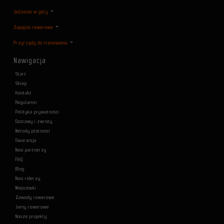
Jedzenie w góry
Zapięcia rowerowe
Przyrządy do trenowania
Nawigacja
Start
Sklep
Kontakt
Regulamin
Polityka prywatności
Dostawy i zwroty
Metody płatności
Gwarancja
Nasi partnerzy
F&Q
Blog
Nasi riderzy
Miejscówki
Zawody rowerowe
Jamy rowerowe
Nasze projekty