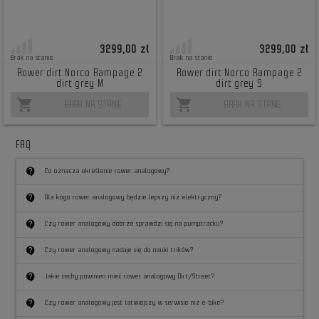
3299,00 zł
3299,00 zł
Brak na stanie
Brak na stanie
Rower dirt Norco Rampage 2
Rower dirt Norco Rampage 2
dirt grey M
dirt grey S
shopping_cart
shopping_cart
BRAK NA STANIE
BRAK NA STANIE
FAQ
contact_support
Co oznacza określenie rower analogowy?
contact_support
Dla kogo rower analogowy będzie lepszy niż elektryczny?
contact_support
Czy rower analogowy dobrze sprawdzi się na pumptracku?
contact_support
Czy rower analogowy nadaje się do nauki trików?
contact_support
Jakie cechy powinien mieć rower analogowy Dirt/Street?
contact_support
Czy rower analogowy jest łatwiejszy w serwisie niż e-bike?