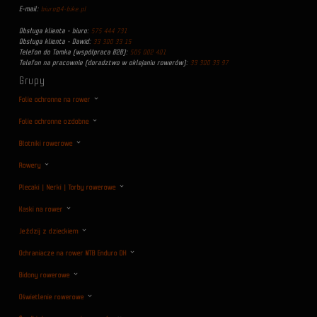
E-mail:
biuro@4-bike.pl
Obsługa klienta - biuro:
575 444 731
Obsługa klienta - Dawid:
33 300 33 15
Telefon do Tomka (współpraca B2B):
505 002 401
Telefon na pracownie (doradztwo w oklejaniu rowerów):
33 300 33 97
Grupy
Folie ochronne na rower
Folie ochronne ozdobne
Błotniki rowerowe
Rowery
Plecaki | Nerki | Torby rowerowe
Kaski na rower
Jeździj z dzieckiem
Ochraniacze na rower MTB Enduro DH
Bidony rowerowe
Oświetlenie rowerowe