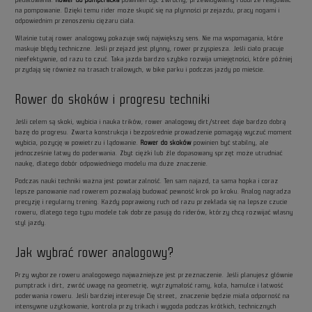
na pompowanie. Dzięki temu rider może skupić się na płynności przejazdu, pracy nogami i
odpowiednim przenoszeniu ciężaru ciała.
Właśnie tutaj rower analogowy pokazuje swój największy sens. Nie ma wspomagania, które
maskuje błędy techniczne. Jeśli przejazd jest płynny, rower przyspiesza. Jeśli ciało pracuje
nieefektywnie, od razu to czuć. Taka jazda bardzo szybko rozwija umiejętności, które później
przydają się również na trasach trailowych, w bike parku i podczas jazdy po mieście.
Rower do skoków i progresu techniki
Jeśli celem są skoki, wybicia i nauka trików, rower analogowy dirt/street daje bardzo dobrą
bazę do progresu. Zwarta konstrukcja i bezpośrednie prowadzenie pomagają wyczuć moment
wybicia, pozycję w powietrzu i lądowanie.
Rower do skoków
powinien być stabilny, ale
jednocześnie łatwy do poderwania. Zbyt ciężki lub źle dopasowany sprzęt może utrudniać
naukę, dlatego dobór odpowiedniego modelu ma duże znaczenie.
Podczas nauki techniki ważna jest powtarzalność. Ten sam najazd, ta sama hopka i coraz
lepsze panowanie nad rowerem pozwalają budować pewność krok po kroku. Analog nagradza
precyzję i regularny trening. Każdy poprawiony ruch od razu przekłada się na lepsze czucie
roweru, dlatego tego typu modele tak dobrze pasują do riderów, którzy chcą rozwijać własny
styl jazdy.
Jak wybrać rower analogowy?
Przy wyborze roweru analogowego najważniejsze jest przeznaczenie. Jeśli planujesz głównie
pumptrack i dirt, zwróć uwagę na geometrię, wytrzymałość ramy, koła, hamulce i łatwość
poderwania roweru. Jeśli bardziej interesuje Cię street, znaczenie będzie miała odporność na
intensywne użytkowanie, kontrola przy trikach i wygoda podczas krótkich, technicznych