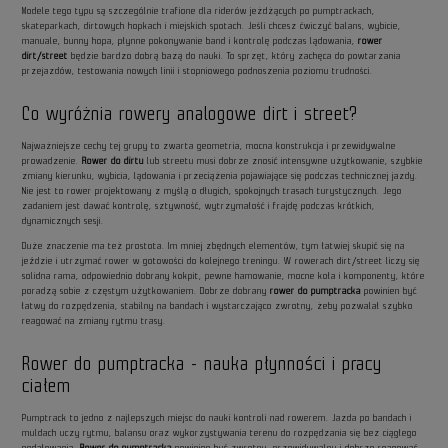
Modele tego typu są szczególnie trafione dla riderów jeżdżących po pumptrackach,
skateparkach, dirtowych hopkach i miejskich spotach. Jeśli chcesz ćwiczyć balans, wybicie,
manuale, bunny hopa, płynne pokonywanie band i kontrolę podczas lądowania,
rower
dirt/street
będzie bardzo dobrą bazą do nauki. To sprzęt, który zachęca do powtarzania
przejazdów, testowania nowych linii i stopniowego podnoszenia poziomu trudności.
Co wyróżnia rowery analogowe dirt i street?
Najważniejsze cechy tej grupy to zwarta geometria, mocna konstrukcja i przewidywalne
prowadzenie.
Rower do dirtu
lub streetu musi dobrze znosić intensywne użytkowanie, szybkie
zmiany kierunku, wybicia, lądowania i przeciążenia pojawiające się podczas technicznej jazdy.
Nie jest to rower projektowany z myślą o długich, spokojnych trasach turystycznych. Jego
zadaniem jest dawać kontrolę, sztywność, wytrzymałość i frajdę podczas krótkich,
dynamicznych sesji.
Duże znaczenie ma też prostota. Im mniej zbędnych elementów, tym łatwiej skupić się na
jeździe i utrzymać rower w gotowości do kolejnego treningu. W rowerach dirt/street liczy się
solidna rama, odpowiednio dobrany kokpit, pewne hamowanie, mocne koła i komponenty, które
poradzą sobie z częstym użytkowaniem. Dobrze dobrany
rower do pumptracka
powinien być
łatwy do rozpędzenia, stabilny na bandach i wystarczająco zwrotny, żeby pozwalał szybko
reagować na zmiany rytmu trasy.
Rower do pumptracka - nauka płynności i pracy
ciałem
Pumptrack to jedno z najlepszych miejsc do nauki kontroli nad rowerem. Jazda po bandach i
muldach uczy rytmu, balansu oraz wykorzystywania terenu do rozpędzania się bez ciągłego
pedałowania.
Rower do pumptracka
powinien być zwrotny, przewidywalny i dobrze reagować