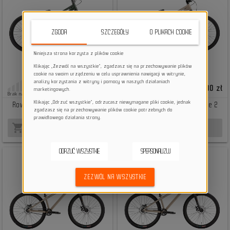
ZGODA
SZCZEGÓŁY
O PLIKACH COOKIE
Niniejsza strona korzysta z plików cookie
Klikając „Zezwól na wszystkie”, zgadzasz się na przechowywanie plików
cookie na swoim urządzeniu w celu usprawnienia nawigacji w witrynie,
analizy korzystania z witryny i pomocy w naszych działaniach
4899,00 zł
3299,00 zł
marketingowych.
Brak na stanie
Brak na stanie
Klikając „Odrzuć wszystkie”, odrzucasz niewymagane pliki cookie, jednak
Rower dirt Norco Rampage 1
Rower dirt Norco Rampage 2
zgadzasz się na przechowywanie plików cookie potrzebnych do
sage slate S
dirt grey L
prawidłowego działania strony.
shopping_cart
shopping_cart
BRAK NA STANIE
BRAK NA STANIE
ODRZUĆ WSZYSTKIE
SPERSONALIZUJ
ZEZWÓL NA WSZYSTKIE