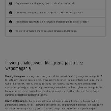
contact_support
Czy do roweru analogowego warto dobrać ochraniacze?
contact_support
Czy rower analogowy pomaga szybciej rozwijać technikę jazdy?
contact_support
Jakie pedały sprawdzą się w rowerze analogowym do dirtu i streetu?
contact_support
Co warto sprawdzić przed zakupem roweru analogowego?
Rowery analogowe - klasyczna jazda bez
wspomagania
Rowery analogowe
to klasyczne rowery bez silnika, baterii i elektrycznego wspomagania. W
tej kategorii liczy się czysta jazda, praca ciałem, technika i pełna kontrola nad sprzętem. To
wybór dla riderów, którzy chcą czuć każdy ruch roweru, rozwijać własne umiejętności i
czerpać satysfakcję z progresu wypracowanego samodzielnie. Bez trybów wspomagania, bez
ładowania i bez elektroniki odpowiedzialnej za napęd - wszystko zależy od Ciebie, Twojej
dynamiki i sposobu prowadzenia roweru.
Rower analogowy
daje bardzo bezpośrednie odczucia z jazdy. Reaguje na balans, wybicie,
pompowanie terenu, skręt i lądowanie dokładnie tak, jak poprowadzi go rider. To szczególnie
ważne w takich stylach jazdy jak dirt, street, pumptrack czy techniczna jazda miejska.