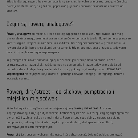
Właśnie dlatego rowery bez wspomagania są tak chętnie wybierane przez osoby, które chcą
ćwiczyć kontrolę, uczyć się trików, poprawiać płynność i budować pewność na rowerze od
podstaw.
Czym są rowery analogowe?
Rowery analogowe
to modele, które działają wyłącznie dzięki sile użytkownika. Nie mają
silnika elektrycznego, akumulatora ani systemów wspomagania jazdy. Dzięki temu są prostsze
konstrukcyjnie, lżejsze w założeniu niż e-bike’i i bardziej bezpośrednie w prowadzeniu. To
rowery dla osób, które chcą skupić się na samej jeździe, bez myślenia o zasięgu, ładowaniu
baterii czy wyborze trybu wspomagania.
W praktyce taki rower pozwala lepiej zrozumieć, jak pracuje ciało na trasie. Każde
przyspieszenie, każdy skok, każda pompa na pumptracku i każde lądowanie zależą od
techniki ridera. To daje dużą frajdę, ale też uczy pokory i systematyczności.
Rower bez
wspomagania
nie wyręcza użytkownika - pomaga rozwijać kondycję, koordynację, balans i
wyczucie sprzętu.
Rowery dirt/street - do skoków, pumptracka i
miejskich miejscówek
W tej kategorii szczególnie ważne miejsce zajmują
rowery dirt/street
. To sprzęt
zaprojektowany z myślą o dynamicznej, technicznej jeździe, w której liczy się wytrzymałość,
zwrotność i szybka reakcja na ruch ridera. Rowery tego typu dobrze sprawdzają się na
pumptracku, dirtowych hopkach, miejskich przeszkodach, skateparkach i krótkich,
intensywnych sesjach treningowych.
Rower dirt
jest dobrym wyborem dla osób, które chcą skakać, ćwiczyć wybicie, trenować