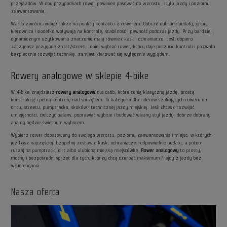
przejazdów. W obu przypadkach rower powinien pasować do wzrostu, stylu jazdy i poziomu
zaawansowania.
Warto zwrócić uwagę także na punkty kontaktu z rowerem. Dobrze dobrane pedały, gripy,
kierownica i siodełko wpływają na kontrolę, stabilność i pewność podczas jazdy. Przy bardziej
dynamicznym użytkowaniu znaczenie mają również kask i ochraniacze. Jeśli dopiero
zaczynasz przygodę z dirt/street, lepiej wybrać rower, który daje poczucie kontroli i pozwala
bezpiecznie rozwijać technikę, zamiast kierować się wyłącznie wyglądem.
Rowery analogowe w sklepie 4-bike
W 4-bike znajdziesz
rowery analogowe
dla osób, które cenią klasyczną jazdę, prostą
konstrukcję i pełną kontrolę nad sprzętem. To kategoria dla riderów szukających roweru do
dirtu, streetu, pumptracka, skoków i technicznej jazdy miejskiej. Jeśli chcesz rozwijać
umiejętności, ćwiczyć balans, poprawiać wybicie i budować własny styl jazdy, dobrze dobrany
analog będzie świetnym wyborem.
Wybierz rower dopasowany do swojego wzrostu, poziomu zaawansowania i miejsc, w których
jeździsz najczęściej. Uzupełnij zestaw o kask, ochraniacze i odpowiednie pedały, a potem
ruszaj na pumptrack, dirt albo ulubioną miejską miejscówkę.
Rower analogowy
to prosty,
mocny i bezpośredni sprzęt dla tych, którzy chcą czerpać maksimum frajdy z jazdy bez
wspomagania.
Nasza oferta