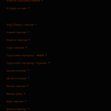
Środki do czyszczenia rowerów
Przekąski na rower
Gripy (Chwyty) rowerowe
Dzwonki rowerowe
Akcesoria rowerowe
Części rowerowe
Czyszczenie i impregnacja - NIKWAX
Czyszczenie i impregnacja - OrganoTex
Saszetki do butów
Ubrania streetwear
Ubrania rowerowe
Nakrycia głowy
Gogle rowerowe
Oklulary rowerowe