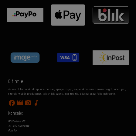
O firmie
4-Bike.pl to polski sklep internetowy specjalizujący się w akcesoriach rowerowych, oferujący
szeroki wybór produktów, takich jak części, narzędzia, odzież oraz folie ochronne.
facebook
movie
photo_camera
music_note
Kontakt
Wiślańska 26
43-430 Skoczów
Polska