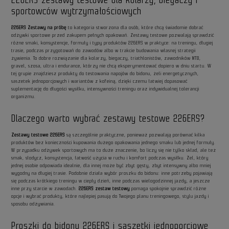
sportowców wytrzymałościowych
226ERS Zestawy na próbę
to kategoria stworzona dla osób, które chcą świadomie dobrać
odżywki sportowe przed zakupem pełnych opakowań. Zestawy testowe pozwalają sprawdzić
różne smaki, konsystencje, formuły i typy produktów 226ERS w praktyce: na treningu, długiej
trasie, podczas przygotowań do zawodów albo w trakcie budowania własnej strategii
żywienia. To dobre rozwiązanie dla kolarzy, biegaczy, triathlonistów, zawodników MTB,
gravel, szosa, ultra i endurance, którzy nie chcą eksperymentować dopiero w dniu startu. W
tej grupie znajdziesz produkty do testowania napojów do bidonu, żeli energetycznych,
saszetek jednoporcjowych i wariantów z kofeiną, dzięki czemu łatwiej dopasować
suplementację do długości wysiłku, intensywności treningu oraz indywidualnej tolerancji
organizmu.
Dlaczego warto wybrać zestawy testowe 226ERS?
Zestawy testowe 226ERS
są szczególnie praktyczne, ponieważ pozwalają porównać kilka
produktów bez konieczności kupowania dużego opakowania jednego smaku lub jednej formuły.
W przypadku odżywek sportowych ma to duże znaczenie, bo liczy się nie tylko skład, ale też
smak, słodycz, konsystencja, łatwość użycia w ruchu i komfort podczas wysiłku. Żel, który
jednej osobie odpowiada idealnie, dla innej może być zbyt gęsty, zbyt intensywny albo mniej
wygodny na długiej trasie. Podobnie działa wybór proszku do bidonu: inne potrzeby pojawiają
się podczas krótkiego treningu w ciepły dzień, inne podczas wielogodzinnej jazdy, a jeszcze
inne przy starcie w zawodach.
226ERS zestaw testowy
pomaga spokojnie sprawdzić różne
opcje i wybrać produkty, które najlepiej pasują do Twojego planu treningowego, stylu jazdy i
sposobu odżywiania.
Proszki do bidonu 226ERS i saszetki jednoporcjowe