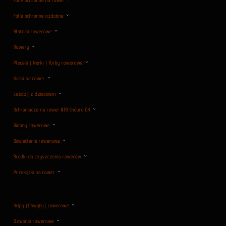
Folie ochronne na rower
Folie ochronne ozdobne
Błotniki rowerowe
Rowery
Plecaki | Nerki | Torby rowerowe
Kaski na rower
Jeździj z dzieckiem
Ochraniacze na rower MTB Enduro DH
Bidony rowerowe
Oświetlenie rowerowe
Środki do czyszczenia rowerów
Przekąski na rower
Gripy (Chwyty) rowerowe
Dzwonki rowerowe