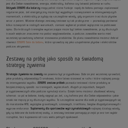
jest dla Ciebie nawodnienie, energia, elektrolity, kofeina czy łatwość jedzenia w ruchu.
Odżywki 226ERS dla kolarzy
mogą pełnić różne funkcje: napój do bidonu pomaga zaplanować
regularne picie, żel energetyczny może być wygodnym rozwiązaniem w intensywniejszych
momentach, a elektrolity przydają się szczególnie wtedy, gdy organizm traci dużo płynów
wraz z potem. Właśnie dlatego zestawy testowe są tak praktyczne — pozwalają porównać
kilka rozwiązań w realnych warunkach, zamiast wybierać produkt wyłącznie na podstawie
opisu. Dla krótszych treningów wystarczające może być lekkie nawodnienie, przy dłuższych
trasach większe znaczenie ma podaż węglowodanów, a podczas zawodów warto mieć
wcześniej sprawdzony schemat stosowania produktów. Do planu nawodnienia możesz dobrać
również
226ERS Sole do bidonu
, które sprawdzą się jako uzupełnienie płynów i elektrolitów
podczas aktywności.
Zestawy na próbę jako sposób na świadomą
strategię żywienia
Strategia żywienia na zawody
nie powinna być przypadkowa. Dobrze jest wcześniej sprawdzić,
jakie produkty odpowiadają Ci smakowo, które łatwo stosować w ruchu i które najlepiej pasują
do intensywności wysiłku.
226ERS zestaw próbek
pozwala testować różne produkty w
bezpieczniejszy sposób: na treningach, wycieczkach, długich przejazdach, biegach
przygotowawczych albo podczas symulacji startu. Dzięki temu możesz zbudować własny
schemat: co pić w bidonie, kiedy sięgnąć po żel, czy kofeina jest dla Ciebie odpowiednia i jakie
smaki nie męczą przy dłuższym wysiłku. To szczególnie ważne dla osób przygotowujących się
do maratonów MTB, wyścigów gravelowych, szosowych, triathlonu, biegów długodystansowych i
wypraw endurance.
Suplementy dla sportowców wytrzymałościowych
najlepiej działają wtedy,
gdy są dobrane do konkretnej osoby, a zestawy testowe pomagają przejść przez ten wybór
rozsądnie, bez kupowania od razu wielu pełnych opakowań.