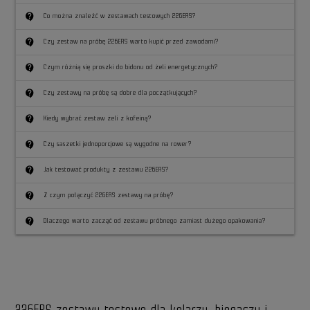
contact_support
Co można znaleźć w zestawach testowych 226ERS?
contact_support
Czy zestaw na próbę 226ERS warto kupić przed zawodami?
contact_support
Czym różnią się proszki do bidonu od żeli energetycznych?
contact_support
Czy zestawy na próbę są dobre dla początkujących?
contact_support
Kiedy wybrać zestaw żeli z kofeiną?
contact_support
Czy saszetki jednoporcjowe są wygodne na rower?
contact_support
Jak testować produkty z zestawu 226ERS?
contact_support
Z czym połączyć 226ERS zestawy na próbę?
contact_support
Dlaczego warto zacząć od zestawu próbnego zamiast dużego opakowania?
226ERS zestawy testowe dla kolarzy, biegaczy i