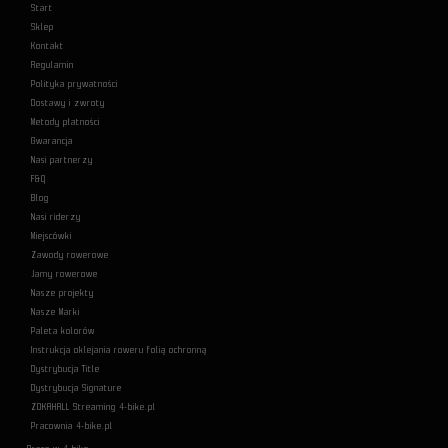
Start
Sklep
Kontakt
Regulamin
Polityka prywatności
Dostawy i zwroty
Metody płatności
Gwarancja
Nasi partnerzy
F&Q
Blog
Nasi riderzy
Miejscówki
Zawody rowerowe
Jamy rowerowe
Nasze projekty
Nasze Marki
Paleta kolorów
Instrukcja oklejania roweru folią ochronną
Dystrybucja Title
Dystrybucja Signature
ZOKAHALL Streaming 4-bike.pl
Pracownia 4-bike.pl