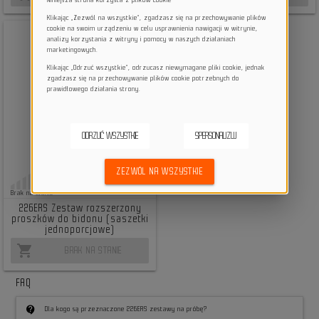
Niniejsza strona korzysta z plików cookie
Klikając „Zezwól na wszystkie”, zgadzasz się na przechowywanie plików
cookie na swoim urządzeniu w celu usprawnienia nawigacji w witrynie,
analizy korzystania z witryny i pomocy w naszych działaniach
marketingowych.
Klikając „Odrzuć wszystkie”, odrzucasz niewymagane pliki cookie, jednak
zgadzasz się na przechowywanie plików cookie potrzebnych do
prawidłowego działania strony.
ODRZUĆ WSZYSTKIE
SPERSONALIZUJ
ZEZWÓL NA WSZYSTKIE
115,04 zł
Brak na stanie
226ERS Zestaw rozszerzony
proszków do bidonu (saszetki
jednoporcjowe)
shopping_cart
BRAK NA STANIE
FAQ
contact_support
Dla kogo są przeznaczone 226ERS zestawy na próbę?