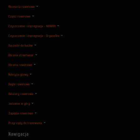
Akcesoria rowerowe
Części rowerowe
Czyszczenie i impregnacja - NIKWAX
Czyszczenie i impregnacja - OrganoTex
Saszetki do butów
Ubrania streetwear
Ubrania rowerowe
Nakrycia głowy
Gogle rowerowe
Oklulary rowerowe
Jedzenie w góry
Zapięcia rowerowe
Przyrządy do trenowania
Nawigacja