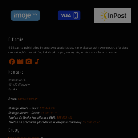
O firmie
4-Bike.pl to polski sklep internetowy specjalizujący się w akcesoriach rowerowych, oferujący
szeroki wybór produktów, takich jak części, narzędzia, odzież oraz folie ochronne.
facebook
movie
photo_camera
music_note
Kontakt
Wiślańska 26
43-430 Skoczów
Polska
E-mail:
biuro@4-bike.pl
Obsługa klienta - biuro:
575 444 731
Obsługa klienta - Dawid:
33 300 33 15
Telefon do Tomka (współpraca B2B):
505 002 401
Telefon na pracownie (doradztwo w oklejaniu rowerów):
33 300 33 97
Grupy