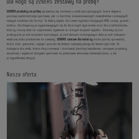
Dla kogo są 226ERS zestawy na próbę?
226ERS produkty na próbę
sprawdzą się zarówno u osób początkujących, które dopiero
poznają suplementację sportową, jak i u bardziej zaawansowanych zawodników szukających
nowych smaków lub formuł. To dobry wybór dla rowerzystów trenujących MTB, szosę, gravel i
enduro, dla biegaczy przygotowujących się do dłuższych dystansów oraz dla triathlonistów,
którzy muszą dobrze zaplanować żywienie w różnych etapach wysiłku. Zestawy są też
praktyczne przed sezonem startowym, przed obozem treningowym albo przed zakupem
większej ilości produktów na zawody.
226ERS zestaw dla kolarzy
może pomóc sprawdzić,
które żele, galaretki, napoje i proszki do bidonu najlepiej pasują do Twoich potrzeb. To
kategoria dla osób, które chcą trenować i startować bardziej świadomie, testować produkty
wcześniej i wybierać odżywki sportowe na podstawie własnego doświadczenia, a nie
przypadkowej decyzji.
Nasza oferta