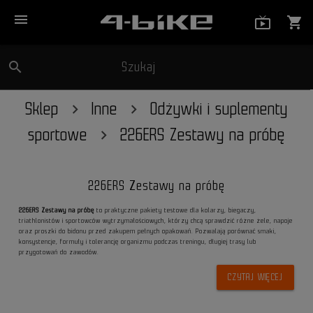
menu
live_tv_
shopping_cart
search
Szukaj
close
Sklep
Inne
Odżywki i suplementy
sportowe
226ERS Zestawy na próbę
226ERS Zestawy na próbę
226ERS Zestawy na próbę
to praktyczne pakiety testowe dla kolarzy, biegaczy,
triathlonistów i sportowców wytrzymałościowych, którzy chcą sprawdzić różne żele, napoje
oraz proszki do bidonu przed zakupem pełnych opakowań. Pozwalają porównać smaki,
konsystencje, formuły i tolerancję organizmu podczas treningu, długiej trasy lub
przygotowań do zawodów.
CZYTAJ WIĘCEJ