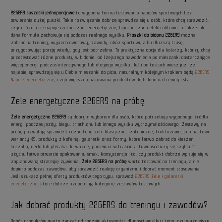
226ERS saszetki jednoporcjowe
to wygodna forma testowania napojów sportowych bez
otwierania dużej puszki. Takie rozwiązanie dobrze sprawdza się u osób, które chcą sprawdzić,
czym różnią się napoje izotoniczne, energetyczne, hipotoniczne i elektrolitowe, a także jak
dana formuła zachowuje się podczas realnego wysiłku.
Proszki do bidonu 226ERS
można
zabrać na trening, wyjazd rowerowy, zawody, obóz sportowy albo dłuższą trasę,
przygotowując porcję wtedy, gdy jest potrzebna. To praktyczna opcja dla kolarzy, którzy chcą
przetestować różne produkty w bidonie: od lżejszego nawodnienia po mieszanki dostarczające
więcej energii podczas intensywnego lub długiego wysiłku. Jeśli po testach wiesz już, że
najlepiej sprawdzają się u Ciebie mieszanki do picia, naturalnym kolejnym krokiem będą
226ERS
Napoje energetyczne
, czyli większe opakowania produktów do bidonu na trening i start.
Żele energetyczne 226ERS na próbę
Żele energetyczne 226ERS
są dobrym wyborem dla osób, które potrzebują wygodnego źródła
energii podczas jazdy, biegu, triathlonu lub innego wysiłku wytrzymałościowego. Zestawy na
próbę pozwalają sprawdzić różne typy żeli: klasyczne, izotoniczne, fruktozowe, kompaktowe
warianty XS, produkty z kofeiną, galaretki oraz formy, które łatwo zabrać do kieszeni
koszulki, nerki lub plecaka. To ważne, ponieważ w trakcie aktywności liczy się szybkość
użycia, łatwe otwarcie opakowania, smak, konsystencja i to, czy produkt dobrze wpisuje się w
zaplanowaną strategię żywienia.
Żele 226ERS na próbę
warto testować na treningu, a nie
dopiero podczas zawodów, aby sprawdzić reakcję organizmu i dobrać moment stosowania.
Jeśli szukasz pełnej oferty produktów tego typu, sprawdź
226ERS Żele i galaretki
enegetyczne
, które dobrze uzupełniają kategorię zestawów testowych.
Jak dobrać produkty 226ERS do treningu i zawodów?
Dobór produktów warto zacząć od rodzaju aktywności, długości wysiłku i tego, czy ważniejsze