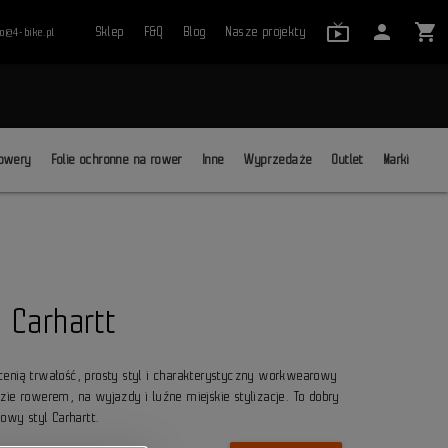
live_tv_24
person
shopping_cart
Sklep
F&Q
Blog
Nasze projekty
ro@4-bike.pl
close
owery
Folie ochronne na rower
Inne
Wyprzedaże
Outlet
Marki
 Carhartt
cenią trwałość, prosty styl i charakterystyczny workwearowy
zie rowerem, na wyjazdy i luźne miejskie stylizacje. To dobry
owy styl Carhartt.