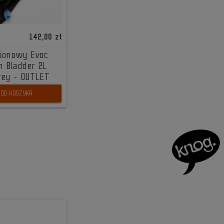
142,00 zł
pionowy Evoc
n Bladder 2L
rey - OUTLET
DO KOSZYKA