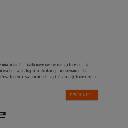
esoria, odzież i dodatki rowerowe w niższych cenach. W
nymi wadami wizualnymi, uszkodzonym opakowaniem lub
możesz kupować świadomie i korzystać z okazji, które często
CZYTAJ WIĘCEJ