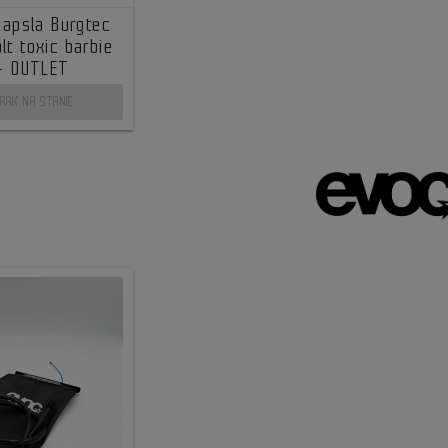
kapsla Burgtec
lt toxic barbie
 - OUTLET
RAK NA STANIE