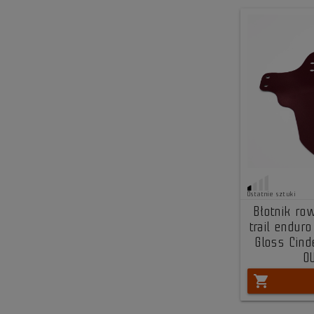
Ostatnie sztuki
Błotnik r
trail endur
Gloss Cind
O
shopping_cart