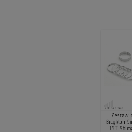
Brak na stanie
Zestaw 
Bicyklon S
13T Shim