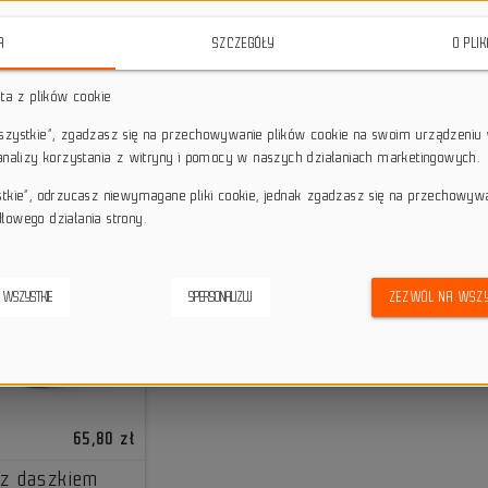
A
SZCZEGÓŁY
O PLI
sta z plików cookie
wszystkie”, zgadzasz się na przechowywanie plików cookie na swoim urządzeniu 
 analizy korzystania z witryny i pomocy w naszych działaniach marketingowych.
stkie”, odrzucasz niewymagane pliki cookie, jednak zgadzasz się na przechowyw
łowego działania strony.
 WSZYSTKIE
SPERSONALIZUJ
ZEZWÓL NA WSZY
65,80 zł
 z daszkiem