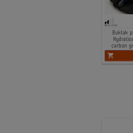
Mała ilość
Bukłak 
Hydratio
carbon g
shopping_cart