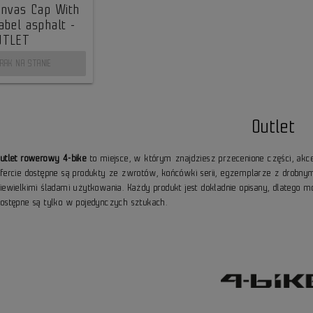
anvas Cap With
abel asphalt -
UTLET
RAK NA STANIE
Outlet
Outlet rowerowy 4-bike
to miejsce, w którym znajdziesz przecenione części, akc
ofercie dostępne są produkty ze zwrotów, końcówki serii, egzemplarze z drob
niewielkimi śladami użytkowania. Każdy produkt jest dokładnie opisany, dlatego 
dostępne są tylko w pojedynczych sztukach.