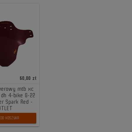
60,00 zł
owerowy mtb xc
o dh 4-bike G-22
er Spark Red -
UTLET
DO KOSZYKA