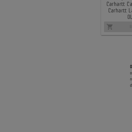
Carhartt C
Carhartt L
O
shopping_cart
B