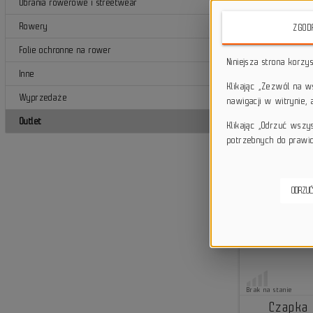
Ubrania rowerowe i streetwear
Rowery
ZGOD
Folie ochronne na rower
Niniejsza strona korzy
Inne
Klikając „Zezwól na 
Wyprzedaże
nawigacji w witrynie,
Outlet
Klikając „Odrzuć wszy
potrzebnych do prawid
ODRZUĆ
Brak na stanie
Czapka