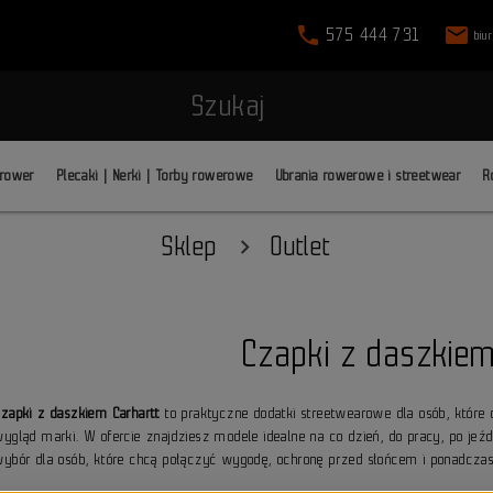
phone
mail
575 444 731
biu
Szukaj
 rower
Plecaki | Nerki | Torby rowerowe
Ubrania rowerowe i streetwear
R
Sklep
Outlet
Czapki z daszkiem
Czapki z daszkiem Carhartt
to praktyczne dodatki streetwearowe dla osób, które 
wygląd marki. W ofercie znajdziesz modele idealne na co dzień, do pracy, po jeźd
wybór dla osób, które chcą połączyć wygodę, ochronę przed słońcem i ponadczas