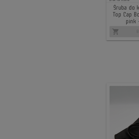
Brak na stanie
Śruba do 
Top Cap Bo
pink
shopping_cart
B