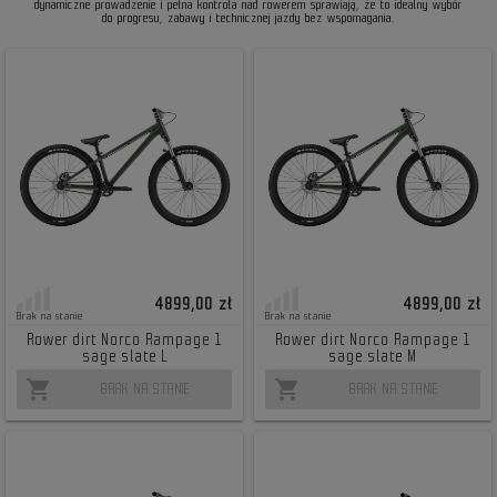
dynamiczne prowadzenie i pełna kontrola nad rowerem sprawiają, że to idealny wybór
do progresu, zabawy i technicznej jazdy bez wspomagania.
4899,00 zł
4899,00 zł
Brak na stanie
Brak na stanie
Rower dirt Norco Rampage 1
Rower dirt Norco Rampage 1
sage slate L
sage slate M
shopping_cart
shopping_cart
BRAK NA STANIE
BRAK NA STANIE