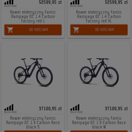
52599,95 zł
52599,95 zł
Duża ilość
Duża ilość
Rower elektryczny Fantic
Rower elektryczny Fantic
Rampage DC 1.4 Carbon
Rampage DC 1.4 Carbon
Factory red L
Factory red XL
shopping_cart
shopping_cart
DO KOSZYKA
DO KOSZYKA
37100,95 zł
37100,95 zł
Duża ilość
Duża ilość
Rower elektryczny Fantic
Rower elektryczny Fantic
Rampage DC 1.4 Carbon Race
Rampage DC 1.4 Carbon Race
black S
black M