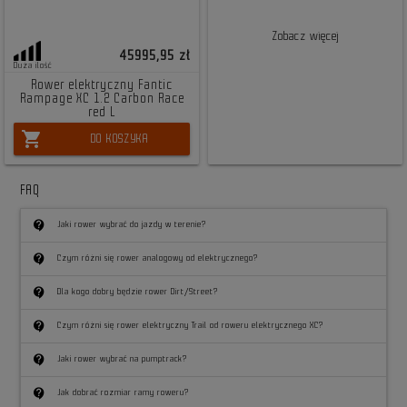
Zobacz więcej
45995,95 zł
Duża ilość
Rower elektryczny Fantic
Rampage XC 1.2 Carbon Race
red L
shopping_cart
DO KOSZYKA
FAQ
contact_support
Jaki rower wybrać do jazdy w terenie?
contact_support
Czym różni się rower analogowy od elektrycznego?
contact_support
Dla kogo dobry będzie rower Dirt/Street?
contact_support
Czym różni się rower elektryczny Trail od roweru elektrycznego XC?
contact_support
Jaki rower wybrać na pumptrack?
contact_support
Jak dobrać rozmiar ramy roweru?