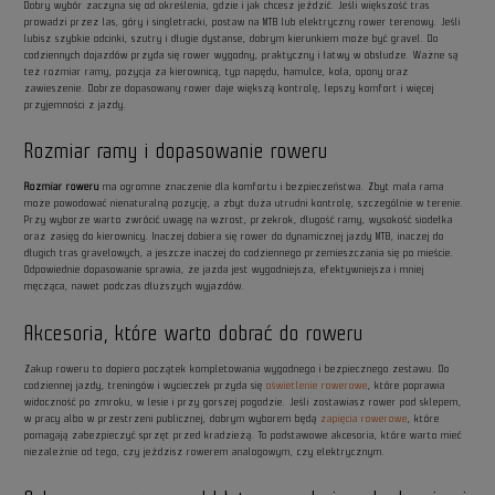
Dobry wybór zaczyna się od określenia, gdzie i jak chcesz jeździć. Jeśli większość tras
prowadzi przez las, góry i singletracki, postaw na MTB lub elektryczny rower terenowy. Jeśli
lubisz szybkie odcinki, szutry i długie dystanse, dobrym kierunkiem może być gravel. Do
codziennych dojazdów przyda się rower wygodny, praktyczny i łatwy w obsłudze. Ważne są
też rozmiar ramy, pozycja za kierownicą, typ napędu, hamulce, koła, opony oraz
zawieszenie. Dobrze dopasowany rower daje większą kontrolę, lepszy komfort i więcej
przyjemności z jazdy.
Rozmiar ramy i dopasowanie roweru
Rozmiar roweru
ma ogromne znaczenie dla komfortu i bezpieczeństwa. Zbyt mała rama
może powodować nienaturalną pozycję, a zbyt duża utrudni kontrolę, szczególnie w terenie.
Przy wyborze warto zwrócić uwagę na wzrost, przekrok, długość ramy, wysokość siodełka
oraz zasięg do kierownicy. Inaczej dobiera się rower do dynamicznej jazdy MTB, inaczej do
długich tras gravelowych, a jeszcze inaczej do codziennego przemieszczania się po mieście.
Odpowiednie dopasowanie sprawia, że jazda jest wygodniejsza, efektywniejsza i mniej
męcząca, nawet podczas dłuższych wyjazdów.
Akcesoria, które warto dobrać do roweru
Zakup roweru to dopiero początek kompletowania wygodnego i bezpiecznego zestawu. Do
codziennej jazdy, treningów i wycieczek przyda się
oświetlenie rowerowe
, które poprawia
widoczność po zmroku, w lesie i przy gorszej pogodzie. Jeśli zostawiasz rower pod sklepem,
w pracy albo w przestrzeni publicznej, dobrym wyborem będą
zapięcia rowerowe
, które
pomagają zabezpieczyć sprzęt przed kradzieżą. To podstawowe akcesoria, które warto mieć
niezależnie od tego, czy jeździsz rowerem analogowym, czy elektrycznym.