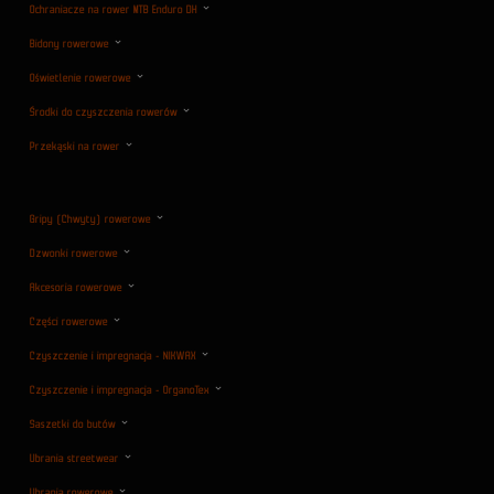
Ochraniacze na rower MTB Enduro DH
Bidony rowerowe
Oświetlenie rowerowe
Środki do czyszczenia rowerów
Przekąski na rower
Gripy (Chwyty) rowerowe
Dzwonki rowerowe
Akcesoria rowerowe
Części rowerowe
Czyszczenie i impregnacja - NIKWAX
Czyszczenie i impregnacja - OrganoTex
Saszetki do butów
Ubrania streetwear
Ubrania rowerowe