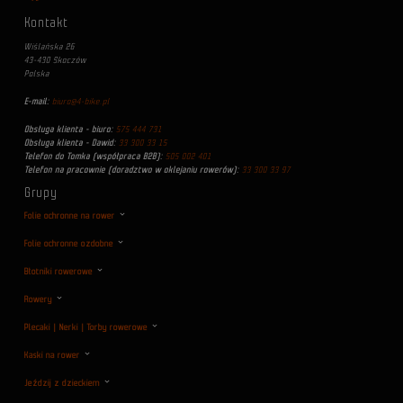
Kontakt
Wiślańska 26
43-430 Skoczów
Polska
E-mail:
biuro@4-bike.pl
Obsługa klienta - biuro:
575 444 731
Obsługa klienta - Dawid:
33 300 33 15
Telefon do Tomka (współpraca B2B):
505 002 401
Telefon na pracownie (doradztwo w oklejaniu rowerów):
33 300 33 97
Grupy
Folie ochronne na rower
Folie ochronne ozdobne
Błotniki rowerowe
Rowery
Plecaki | Nerki | Torby rowerowe
Kaski na rower
Jeździj z dzieckiem