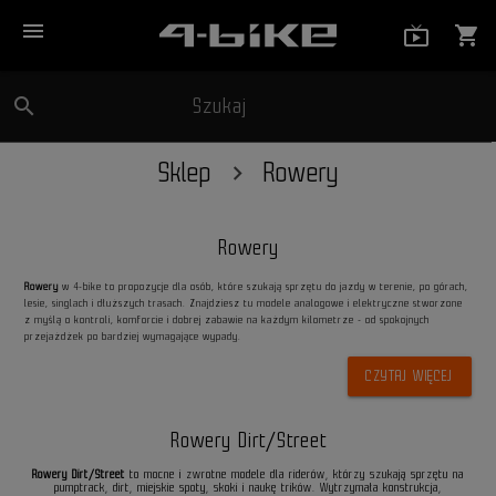
menu
live_tv_
shopping_cart
search
Szukaj
close
Sklep
Rowery
Rowery
Rowery
w 4-bike to propozycje dla osób, które szukają sprzętu do jazdy w terenie, po górach,
lesie, singlach i dłuższych trasach. Znajdziesz tu modele analogowe i elektryczne stworzone
z myślą o kontroli, komforcie i dobrej zabawie na każdym kilometrze - od spokojnych
przejażdżek po bardziej wymagające wypady.
CZYTAJ WIĘCEJ
Rowery Dirt/Street
Rowery Dirt/Street
to mocne i zwrotne modele dla riderów, którzy szukają sprzętu na
pumptrack, dirt, miejskie spoty, skoki i naukę trików. Wytrzymała konstrukcja,