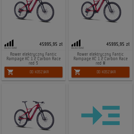
45995,95 zł
45995,95 zł
Duża ilość
Duża ilość
Rower elektryczny Fantic
Rower elektryczny Fantic
Rampage XC 1.2 Carbon Race
Rampage XC 1.2 Carbon Race
red S
red M
shopping_cart
shopping_cart
DO KOSZYKA
DO KOSZYKA