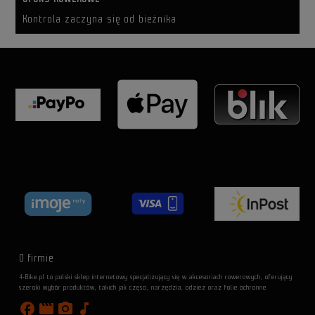
Kontrola zaczyna się od bieżnika
O firmie
4-Bike.pl to polski sklep internetowy specjalizujący się w akcesoriach rowerowych, oferujący
szeroki wybór produktów, takich jak części, narzędzia, odzież oraz folie ochronne.
facebook
movie
photo_camera
music_note