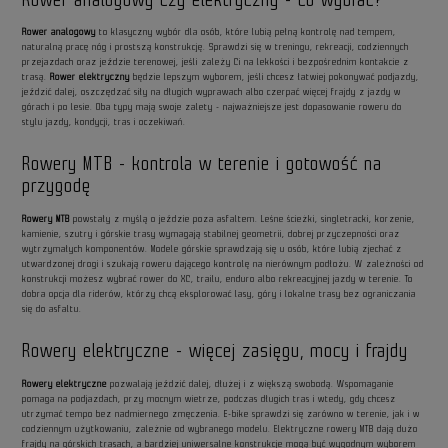
Rower analogowy
to klasyczny wybór dla osób, które lubią pełną kontrolę nad tempem,
naturalną pracę nóg i prostszą konstrukcję. Sprawdzi się w treningu, rekreacji, codziennych
przejazdach oraz jeździe terenowej, jeśli zależy Ci na lekkości i bezpośrednim kontakcie z
trasą.
Rower elektryczny
będzie lepszym wyborem, jeśli chcesz łatwiej pokonywać podjazdy,
jeździć dalej, oszczędzać siły na długich wyprawach albo czerpać więcej frajdy z jazdy w
górach i po lesie. Oba typy mają swoje zalety - najważniejsze jest dopasowanie roweru do
stylu jazdy, kondycji, tras i oczekiwań.
Rowery MTB - kontrola w terenie i gotowość na
przygodę
Rowery MTB
powstały z myślą o jeździe poza asfaltem. Leśne ścieżki, singletracki, korzenie,
kamienie, szutry i górskie trasy wymagają stabilnej geometrii, dobrej przyczepności oraz
wytrzymałych komponentów. Modele górskie sprawdzają się u osób, które lubią zjechać z
utwardzonej drogi i szukają roweru dającego kontrolę na nierównym podłożu. W zależności od
konstrukcji możesz wybrać rower do XC, trailu, enduro albo rekreacyjnej jazdy w terenie. To
dobra opcja dla riderów, którzy chcą eksplorować lasy, góry i lokalne trasy bez ograniczania
się do asfaltu.
Rowery elektryczne - więcej zasięgu, mocy i frajdy
Rowery elektryczne
pozwalają jeździć dalej, dłużej i z większą swobodą. Wspomaganie
pomaga na podjazdach, przy mocnym wietrze, podczas długich tras i wtedy, gdy chcesz
utrzymać tempo bez nadmiernego zmęczenia. E-bike sprawdzi się zarówno w terenie, jak i w
codziennym użytkowaniu, zależnie od wybranego modelu. Elektryczne rowery MTB dają dużo
frajdy na górskich trasach, a bardziej uniwersalne konstrukcje mogą być wygodnym wyborem