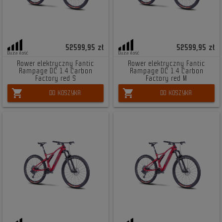
52599,95 zł
52599,95 zł
Duża ilość
Duża ilość
Rower elektryczny Fantic
Rower elektryczny Fantic
Rampage DC 1.4 Carbon
Rampage DC 1.4 Carbon
Factory red S
Factory red M
shopping_cart
shopping_cart
DO KOSZYKA
DO KOSZYKA