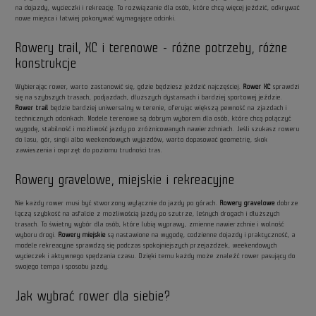
na dojazdy, wycieczki i rekreację. To rozwiązanie dla osób, które chcą więcej jeździć, odkrywać
nowe miejsca i łatwiej pokonywać wymagające odcinki.
Rowery trail, XC i terenowe - różne potrzeby, różne
konstrukcje
Wybierając rower, warto zastanowić się, gdzie będziesz jeździć najczęściej.
Rower XC
sprawdzi
się na szybszych trasach, podjazdach, dłuższych dystansach i bardziej sportowej jeździe.
Rower trail
będzie bardziej uniwersalny w terenie, oferując większą pewność na zjazdach i
technicznych odcinkach. Modele terenowe są dobrym wyborem dla osób, które chcą połączyć
wygodę, stabilność i możliwość jazdy po zróżnicowanych nawierzchniach. Jeśli szukasz roweru
do lasu, gór, singli albo weekendowych wyjazdów, warto dopasować geometrię, skok
zawieszenia i osprzęt do poziomu trudności tras.
Rowery gravelowe, miejskie i rekreacyjne
Nie każdy rower musi być stworzony wyłącznie do jazdy po górach.
Rowery gravelowe
dobrze
łączą szybkość na asfalcie z możliwością jazdy po szutrze, leśnych drogach i dłuższych
trasach. To świetny wybór dla osób, które lubią wyprawy, zmienne nawierzchnie i wolność
wyboru drogi.
Rowery miejskie
są nastawione na wygodę, codzienne dojazdy i praktyczność, a
modele rekreacyjne sprawdzą się podczas spokojniejszych przejażdżek, weekendowych
wycieczek i aktywnego spędzania czasu. Dzięki temu każdy może znaleźć rower pasujący do
swojego tempa i sposobu jazdy.
Jak wybrać rower dla siebie?