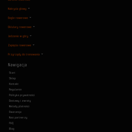
Nakrycia głowy
Gogle rowerowe
Oklulary rowerowe
Jedzenie w góry
Zapięcia rowerowe
Przyrządy do trenowania
Nawigacja
Start
Sklep
Kontakt
Regulamin
Polityka prywatności
Dostawy i zwroty
Metody płatności
Gwarancja
Nasi partnerzy
F&Q
Blog