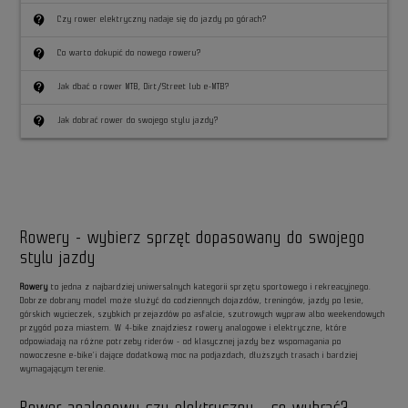
contact_support
Czy rower elektryczny nadaje się do jazdy po górach?
contact_support
Co warto dokupić do nowego roweru?
contact_support
Jak dbać o rower MTB, Dirt/Street lub e-MTB?
contact_support
Jak dobrać rower do swojego stylu jazdy?
Rowery - wybierz sprzęt dopasowany do swojego
stylu jazdy
Rowery
to jedna z najbardziej uniwersalnych kategorii sprzętu sportowego i rekreacyjnego.
Dobrze dobrany model może służyć do codziennych dojazdów, treningów, jazdy po lesie,
górskich wycieczek, szybkich przejazdów po asfalcie, szutrowych wypraw albo weekendowych
przygód poza miastem. W 4-bike znajdziesz rowery analogowe i elektryczne, które
odpowiadają na różne potrzeby riderów - od klasycznej jazdy bez wspomagania po
nowoczesne e-bike’i dające dodatkową moc na podjazdach, dłuższych trasach i bardziej
wymagającym terenie.
Rower analogowy czy elektryczny - co wybrać?