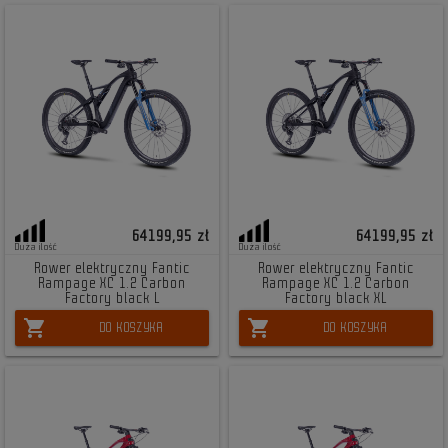
64199,95 zł
64199,95 zł
Duża ilość
Duża ilość
Rower elektryczny Fantic
Rower elektryczny Fantic
Rampage XC 1.2 Carbon
Rampage XC 1.2 Carbon
Factory black L
Factory black XL
shopping_cart
shopping_cart
DO KOSZYKA
DO KOSZYKA