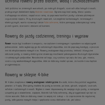
Ochrona roweru przed błotem, wodą i uszkodzeniami
Jeśli jeździsz w zmiennych warunkach, po mokrych drogach, szutrach albo leśnych trasach,
praktycznym dodatkiem będą
błotniki rowerowe
. Ograniczają ilość wody, błota i piasku
trafiającego na odzież, napęd oraz ramę, co poprawia komfort jazdy i ułatwia późniejsze
czyszczenie roweru. Przy droższych rowerach, szczególnie karbonowych, terenowych i
elektrycznych, warto rozważyć także
folie ochronne
, które pomagają zabezpieczyć ramę
przed rysami, otarciami i obiciami od kamieni.
Rowery do jazdy codziennej, treningu i wypraw
Rower
może być środkiem transportu, narzędziem treningowym i sposobem na odpoczynek
jednocześnie. Jedni wybierają go do codziennych dojazdów, inni do poprawy kondycji, a jeszcze
inni do eksplorowania nowych tras. Rowery analogowe dają prostotę, lekkość i klasyczne
odczucie jazdy, a rowery elektryczne otwierają możliwość pokonywania dłuższych dystansów
i trudniejszych podjazdów. Niezależnie od tego, czy szukasz sprzętu do lasu, gór, miasta,
szutru czy weekendowych wyjazdów, dobrze dobrany model sprawi, że każda trasa będzie
przyjemniejsza.
Rowery w sklepie 4-bike
W 4-bike znajdziesz
rowery analogowe i elektryczne
dla osób, które chcą jeździć wygodnie,
pewnie i z frajdą. Oferujemy modele do jazdy w terenie, po lesie, górach, singlach, szutrach,
asfalcie i codziennych trasach. Wybierz rower dopasowany do swojego stylu jazdy, a następnie
uzupełnij go o oświetlenie, zapięcie, błotniki lub folię ochronną, aby przygotować sprzęt na
różne warunki. Dobrze dobrany rower to więcej niż zakup — to zaproszenie do regularnej
jazdy, odkrywania nowych miejsc i spędzania czasu dokładnie tak, jak lubisz.