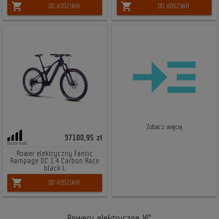
shopping_cart
shopping_cart
DO KOSZYKA
DO KOSZYKA
Zobacz więcej
37100,95 zł
Duża ilość
Rower elektryczny Fantic
Rampage DC 1.4 Carbon Race
black L
shopping_cart
DO KOSZYKA
Rowery elektryczne XC