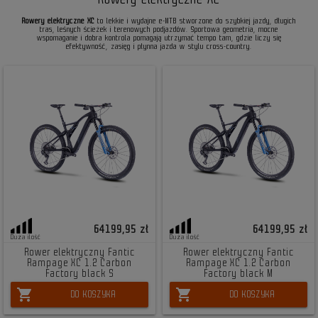
Rowery elektryczne XC
to lekkie i wydajne e-MTB stworzone do szybkiej jazdy, długich
tras, leśnych ścieżek i terenowych podjazdów. Sportowa geometria, mocne
wspomaganie i dobra kontrola pomagają utrzymać tempo tam, gdzie liczy się
efektywność, zasięg i płynna jazda w stylu cross-country.
64199,95 zł
64199,95 zł
Duża ilość
Duża ilość
Rower elektryczny Fantic
Rower elektryczny Fantic
Rampage XC 1.2 Carbon
Rampage XC 1.2 Carbon
Factory black S
Factory black M
shopping_cart
shopping_cart
DO KOSZYKA
DO KOSZYKA