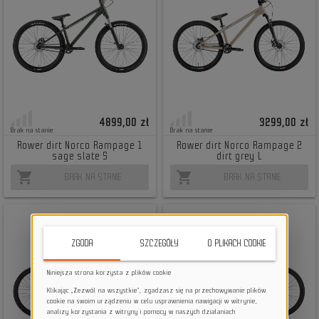
4899,00 zł
3299,00 zł
Brak na stanie
Brak na stanie
Rower dirt Norco Rampage 1
Rower dirt Norco Rampage 2
sage slate S
dirt grey L
shopping_cart
shopping_cart
BRAK NA STANIE
BRAK NA STANIE
ZGODA
SZCZEGÓŁY
O PLIKACH COOKIE
Niniejsza strona korzysta z plików cookie
Klikając „Zezwól na wszystkie”, zgadzasz się na przechowywanie plików
cookie na swoim urządzeniu w celu usprawnienia nawigacji w witrynie,
analizy korzystania z witryny i pomocy w naszych działaniach