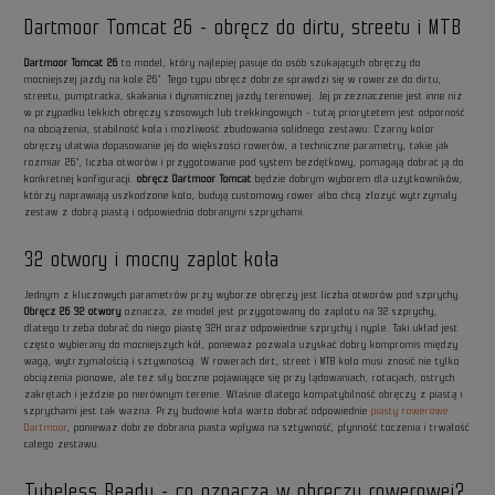
Dartmoor Tomcat 26 - obręcz do dirtu, streetu i MTB
Dartmoor Tomcat 26
to model, który najlepiej pasuje do osób szukających obręczy do
mocniejszej jazdy na kole 26”. Tego typu obręcz dobrze sprawdzi się w rowerze do dirtu,
streetu, pumptracka, skakania i dynamicznej jazdy terenowej. Jej przeznaczenie jest inne niż
w przypadku lekkich obręczy szosowych lub trekkingowych - tutaj priorytetem jest odporność
na obciążenia, stabilność koła i możliwość zbudowania solidnego zestawu. Czarny kolor
obręczy ułatwia dopasowanie jej do większości rowerów, a techniczne parametry, takie jak
rozmiar 26”, liczba otworów i przygotowanie pod system bezdętkowy, pomagają dobrać ją do
konkretnej konfiguracji.
obręcz Dartmoor Tomcat
będzie dobrym wyborem dla użytkowników,
którzy naprawiają uszkodzone koło, budują customowy rower albo chcą złożyć wytrzymały
zestaw z dobrą piastą i odpowiednio dobranymi szprychami.
32 otwory i mocny zaplot koła
Jednym z kluczowych parametrów przy wyborze obręczy jest liczba otworów pod szprychy.
Obręcz 26 32 otwory
oznacza, że model jest przygotowany do zaplotu na 32 szprychy,
dlatego trzeba dobrać do niego piastę 32H oraz odpowiednie szprychy i nyple. Taki układ jest
często wybierany do mocniejszych kół, ponieważ pozwala uzyskać dobry kompromis między
wagą, wytrzymałością i sztywnością. W rowerach dirt, street i MTB koło musi znosić nie tylko
obciążenia pionowe, ale też siły boczne pojawiające się przy lądowaniach, rotacjach, ostrych
zakrętach i jeździe po nierównym terenie. Właśnie dlatego kompatybilność obręczy z piastą i
szprychami jest tak ważna. Przy budowie koła warto dobrać odpowiednie
piasty rowerowe
Dartmoor
, ponieważ dobrze dobrana piasta wpływa na sztywność, płynność toczenia i trwałość
całego zestawu.
Tubeless Ready - co oznacza w obręczy rowerowej?