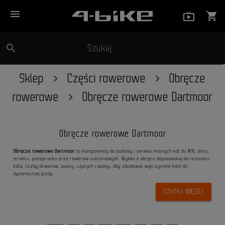
menu
live_tv_
shopping_cart
search
Szukaj
close
Sklep
Części rowerowe
Obręcze
rowerowe
Obręcze rowerowe Dartmoor
Obręcze rowerowe Dartmoor
Obręcze rowerowe Dartmoor
to komponenty do budowy i serwisu mocnych kół do MTB, dirtu,
streetu, pumptracka oraz rowerów customowych. Wybierz obręcz dopasowaną do rozmiaru
koła, liczby otworów, piasty, szprych i opony, aby zbudować wytrzymałe koło do
dynamicznej jazdy.
CZYTAJ WIĘCEJ