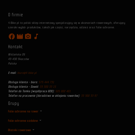
O firmie
4-Bike.pl to polski sklep internetowy specjalizujący się w akcesoriach rowerowych, oferujący
szeroki wybór produktów, takich jak części, narzędzia, odzież oraz folie ochronne.
facebook
movie
photo_camera
music_note
Kontakt
Wiślańska 26
43-430 Skoczów
Polska
E-mail:
biuro@4-bike.pl
Obsługa klienta - biuro:
575 444 731
Obsługa klienta - Dawid:
33 300 33 15
Telefon do Tomka (współpraca B2B):
505 002 401
Telefon na pracownie (doradztwo w oklejaniu rowerów):
33 300 33 97
Grupy
Folie ochronne na rower
Folie ochronne ozdobne
Błotniki rowerowe