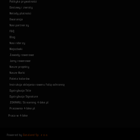
Polityka prywatności
Dostawy i zwroty
Metody płatności
Gwarancja
Nasi partnerzy
F&Q
Blog
Nasi riderzy
Miejscówki
Zawody rowerowe
Jamy rowerowe
Nasze projekty
Nasze Marki
Paleta kolorów
Instrukcja oklejania roweru folią ochronną
Dystrybucja Title
Dystrybucja Signature
ZOKAHALL Streaming 4-bike.pl
Pracownia 4-bike.pl
Praca w 4-bike
Powered by
Dataland Sp. z o.o.