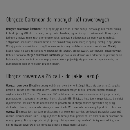
Obręcze Dartmoor do mocnych kół rowerowych
Obręcze rowerowe Dartmoor
to propozycja dla osób, które budują, serwisują lub modernizują
koła do jazdy MTB, dirt, street, pumptrack i bardziej dynamicznych zastosowań. Obręcz jest
jednym z najważniejszych elementów koła, ponieważ odpowiada za jego wytrzymałość,
sztywność, stabilność prowadzenia oraz prawidłową współpracę z oponą, piastą i szprychami.
W tej grupie produktów szczególne znaczenie mają modele przeznaczone do kół
26 cali
,
które nadal są bardzo cenione w rowerach dirtowych, streetowych, parkowych i customowych.
Dobrze dobrana
obręcz rowerowa Dartmoor
pozwala zbudować koło odporne na przeciążenia,
lądowania, uderzenia i boczne naprężenia, które pojawiają się podczas jazdy w terenie, na
pumptracku albo w miejskich przeszkodach.
Obręcz rowerowa 26 cali - do jakiej jazdy?
Obręcz rowerowa 26 cali
to dobry wybór do rowerów, w których liczy się zwrotność, szybka
reakcja i łatwa kontrola nad kołem. Choć w nowoczesnym trailu i enduro często dominują
większe koła 27,5” oraz 29”, rozmiar 26” nadal ma mocne zastosowanie w dirt jump, street,
pumptracku, slopestyle i starszych konstrukcjach MTB. Mniejsze koło jest sztywniejsze, bardziej
dynamiczne i łatwiejsze do opanowania w powietrzu, dlatego dobrze sprawdza się przy
skokach, trikach, manualach i ciasnych nawrotach. W rowerach budowanych pod dirt lub street
obręcz 26
często jest bardziej praktyczna niż większy rozmiar, ponieważ pozwala stworzyć
mocne i kompaktowe koło. Przy wyborze trzeba jednak pamiętać, że obręcz musi pasować do
opony, piasty, liczby szprych i stylu jazdy, dlatego warto sprawdzać nie tylko średnicę, ale
także liczbę otworów oraz kompatybilność z systemem tubeless.