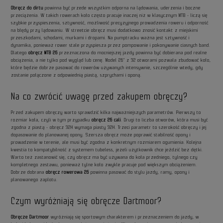
Obręcz do dirtu
powinna być przede wszystkim odporna na lądowania, uderzenia i boczne
przeciążenia. W takich rowerach koło często pracuje inaczej niż w klasycznym MTB - liczą się
szybkie przyspieszenia, sztywność, możliwość precyzyjnego prowadzenia roweru i odporność
na błędy przy lądowaniu. W streetcie obręcz musi dodatkowo znosić kontakt z miejskimi
przeszkodami, schodami, murkami i dropami. Na pumptracku ważna jest sztywność i
dynamika, ponieważ rower stale przyspiesza przez pompowanie i pokonywanie ciasnych band.
Dlatego
obręcz MTB 26
przeznaczona do mocniejszej jazdy powinna być dobierana pod realne
obciążenia, a nie tylko pod wygląd lub cenę. Model 26” z 32 otworami pozwala zbudować koło,
które będzie dobrze pasować do rowerów używanych intensywnie, szczególnie wtedy, gdy
zostanie połączone z odpowiednią piastą, szprychami i oponą.
Na co zwrócić uwagę przed zakupem obręczy?
Przed zakupem obręczy warto sprawdzić kilka najważniejszych parametrów. Pierwszy to
rozmiar koła, czyli w tym przypadku
obręcz 26 cali
. Drugi to liczba otworów, która musi być
zgodna z piastą - obręcz 32H wymaga piasty 32H. Trzeci parametr to szerokość obręczy i jej
dopasowanie do planowanej opony. Szersza obręcz może poprawić stabilność opony i
prowadzenie w terenie, ale musi być zgodna z konkretnym rozmiarem ogumienia. Kolejna
kwestia to kompatybilność z systemem tubeless, jeżeli użytkownik chce jeździć bez dętki.
Warto też zastanowić się, czy obręcz ma być używana do koła przedniego, tylnego czy
kompletnego zestawu, ponieważ tylne koło zwykle pracuje pod większym obciążeniem.
Dobrze dobrana
obręcz rowerowa 26
powinna pasować do stylu jazdy, ramy, opony i
planowanego zaplotu.
Czym wyróżniają się obręcze Dartmoor?
Obręcze Dartmoor
wyróżniają się sportowym charakterem i przeznaczeniem do jazdy, w