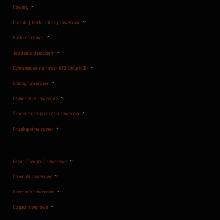
Rowery
Plecaki | Nerki | Torby rowerowe
Kaski na rower
Jeździj z dzieckiem
Ochraniacze na rower MTB Enduro DH
Bidony rowerowe
Oświetlenie rowerowe
Środki do czyszczenia rowerów
Przekąski na rower
Gripy (Chwyty) rowerowe
Dzwonki rowerowe
Akcesoria rowerowe
Części rowerowe