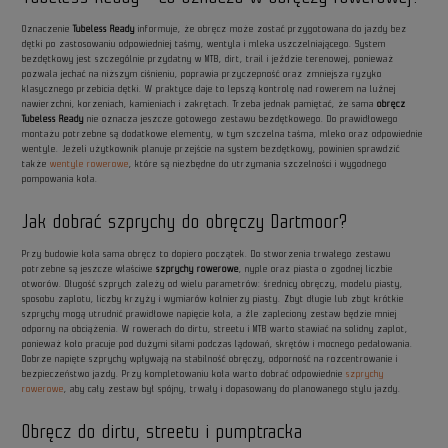
Oznaczenie
Tubeless Ready
informuje, że obręcz może zostać przygotowana do jazdy bez
dętki po zastosowaniu odpowiedniej taśmy, wentyla i mleka uszczelniającego. System
bezdętkowy jest szczególnie przydatny w MTB, dirt, trail i jeździe terenowej, ponieważ
pozwala jechać na niższym ciśnieniu, poprawia przyczepność oraz zmniejsza ryzyko
klasycznego przebicia dętki. W praktyce daje to lepszą kontrolę nad rowerem na luźnej
nawierzchni, korzeniach, kamieniach i zakrętach. Trzeba jednak pamiętać, że sama
obręcz
Tubeless Ready
nie oznacza jeszcze gotowego zestawu bezdętkowego. Do prawidłowego
montażu potrzebne są dodatkowe elementy, w tym szczelna taśma, mleko oraz odpowiednie
wentyle. Jeżeli użytkownik planuje przejście na system bezdętkowy, powinien sprawdzić
także
wentyle rowerowe
, które są niezbędne do utrzymania szczelności i wygodnego
pompowania koła.
Jak dobrać szprychy do obręczy Dartmoor?
Przy budowie koła sama obręcz to dopiero początek. Do stworzenia trwałego zestawu
potrzebne są jeszcze właściwe
szprychy rowerowe
, nyple oraz piasta o zgodnej liczbie
otworów. Długość szprych zależy od wielu parametrów: średnicy obręczy, modelu piasty,
sposobu zaplotu, liczby krzyży i wymiarów kołnierzy piasty. Zbyt długie lub zbyt krótkie
szprychy mogą utrudnić prawidłowe napięcie koła, a źle zapleciony zestaw będzie mniej
odporny na obciążenia. W rowerach do dirtu, streetu i MTB warto stawiać na solidny zaplot,
ponieważ koło pracuje pod dużymi siłami podczas lądowań, skrętów i mocnego pedałowania.
Dobrze napięte szprychy wpływają na stabilność obręczy, odporność na rozcentrowanie i
bezpieczeństwo jazdy. Przy kompletowaniu koła warto dobrać odpowiednie
szprychy
rowerowe
, aby cały zestaw był spójny, trwały i dopasowany do planowanego stylu jazdy.
Obręcz do dirtu, streetu i pumptracka