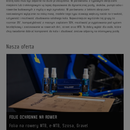
której koło musi być odporne na duże przeciążenia. W porównaniu z typowymi obręczami
miejskimi lub trekkingowymi są lepiej dopasowane do dynamicznej jazdy, skoków, pumptracka i
rowerów budowanych z myślą o wytrzymałości. W porównaniu z lekkimi obręczami
nastawionymi wyłącznie na niską masę, modele tego typu stawiają większy nacisk na trwałość,
sztywność i możliwość zbudowania solidnego koła. Najważniejsze wyróżniki tej grupy to
rozmiar 26”, kompatybilność z mocnym zaplotem 32H, możliwość przygotowania pod system
bezdętkowy i zastosowanie w rowerach dirt, street oraz MTB. To dobry wybór dla osób, które
chcą świadomie dobrać komponent do koła i zbudować zestaw odporny na intensywną jazdę.
Nasza oferta
FOLIE OCHRONNE NA ROWER
Folia na rowery MTB, e-MTB, Szosa, Gravel