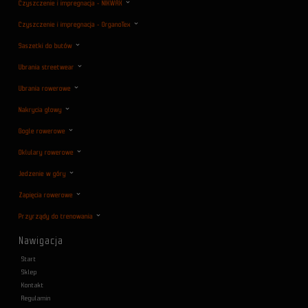
Czyszczenie i impregnacja - NIKWAX
Czyszczenie i impregnacja - OrganoTex
Saszetki do butów
Ubrania streetwear
Ubrania rowerowe
Nakrycia głowy
Gogle rowerowe
Oklulary rowerowe
Jedzenie w góry
Zapięcia rowerowe
Przyrządy do trenowania
Nawigacja
Start
Sklep
Kontakt
Regulamin