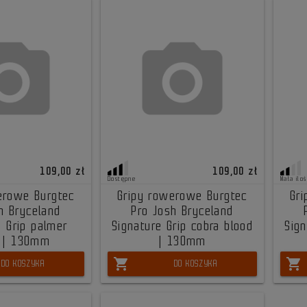
109,00 zł
109,00 zł
Dostępne
Mała iloś
erowe Burgtec
Gripy rowerowe Burgtec
Gr
h Bryceland
Pro Josh Bryceland
e Grip palmer
Signature Grip cobra blood
Sign
t | 130mm
| 130mm
shopping_cart
shopping_cart
DO KOSZYKA
DO KOSZYKA