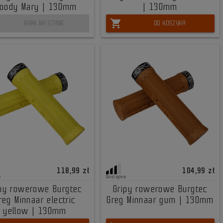
loody Mary | 130mm
| 130mm
shopping_cart
BRAK NA STANIE
DO KOSZYKA
118,99 zł
104,99 zł
e
Dostępne
ipy rowerowe Burgtec
Gripy rowerowe Burgtec
reg Minnaar electric
Greg Minnaar gum | 130mm
yellow | 130mm