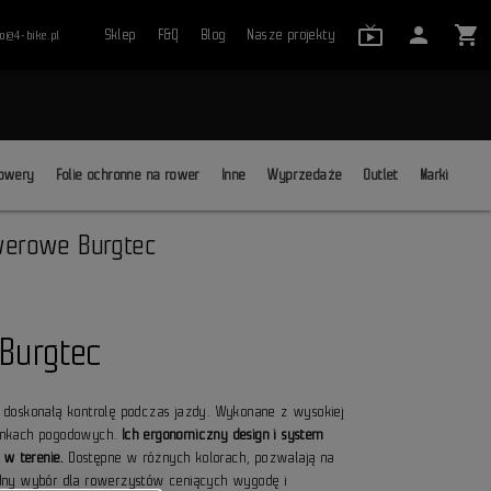
live_tv_24
person
shopping_cart
Sklep
F&Q
Blog
Nasze projekty
ro@4-bike.pl
close
owery
Folie ochronne na rower
Inne
Wyprzedaże
Outlet
Marki
werowe Burgtec
Burgtec
i doskonałą kontrolę podczas jazdy. Wykonane z wysokiej
runkach pogodowych.
Ich ergonomiczny design i system
w terenie.
Dostępne w różnych kolorach, pozwalają na
odny wybór dla rowerzystów ceniących wygodę i