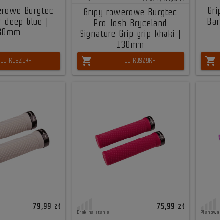
erowe Burgtec
Gr
Gripy rowerowe Burgtec
r deep blue |
Ba
Pro Josh Bryceland
30mm
Signature Grip grip khaki |
130mm
shopping_cart
shopping_cart
DO KOSZYKA
DO KOSZYKA
79,99 zł
75,99 zł
Brak na stanie
Planowa