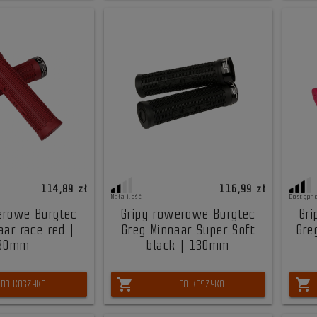
114,89 zł
116,99 zł
Mała ilość
Dostępn
erowe Burgtec
Gripy rowerowe Burgtec
Gr
aar race red |
Greg Minnaar Super Soft
Gre
30mm
black | 130mm
shopping_cart
shopping_cart
DO KOSZYKA
DO KOSZYKA