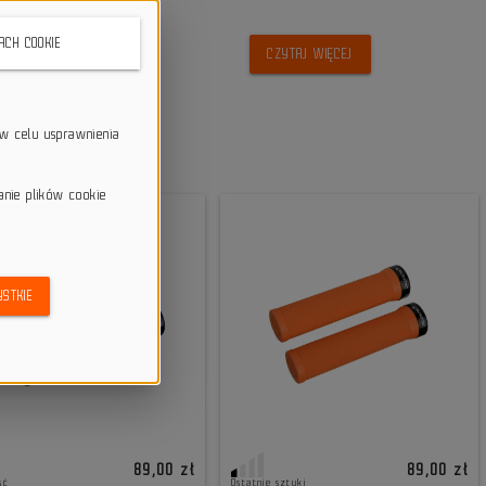
KACH COOKIE
CZYTAJ WIĘCEJ
w celu usprawnienia
anie plików cookie
STKIE
89,00 zł
89,00 zł
ść
Ostatnie sztuki