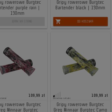
ipy rowerowe Burgtec
Gripy rowerowe Burgtec
rtender purple rain |
Bartender black | 130mm
130mm
shopping_cart
BRAK NA STANIE
DO KOSZYKA
109,99 zł
109,99 zł
stanie
Ostatnie sztuki
ipy rowerowe Burgtec
Gripy rowerowe Burgtec
reg Minnaar Burgtec
Greg Minnaar Burgtec Camo