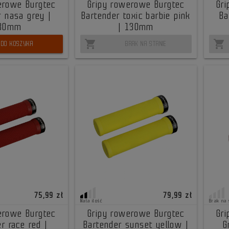
erowe Burgtec
Gripy rowerowe Burgtec
Gr
r nasa grey |
Bartender toxic barbie pink
Ba
30mm
| 130mm
shopping_cart
shopping_cart
DO KOSZYKA
BRAK NA STANIE
75,99 zł
79,99 zł
Mała ilość
Brak na 
erowe Burgtec
Gripy rowerowe Burgtec
Gr
r race red |
Bartender sunset yellow |
G