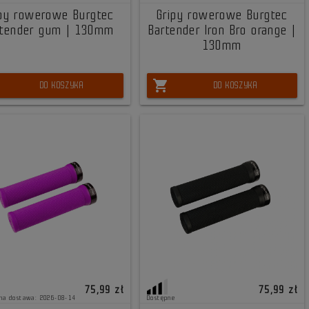
ipy rowerowe Burgtec
Gripy rowerowe Burgtec
rtender gum | 130mm
Bartender Iron Bro orange |
130mm
shopping_cart
DO KOSZYKA
DO KOSZYKA
75,99 zł
75,99 zł
na dostawa: 2026-08-14
Dostępne