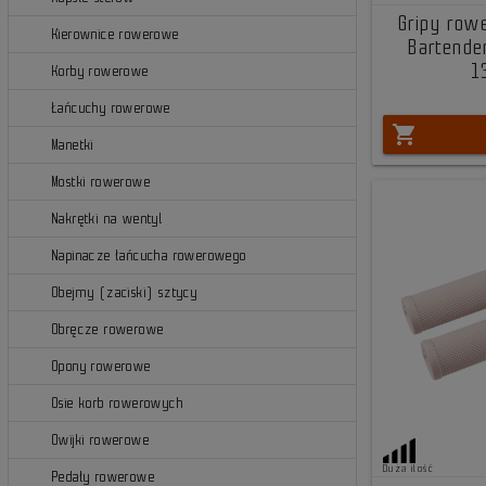
Gripy row
Kierownice rowerowe
Bartende
1
Korby rowerowe
Łańcuchy rowerowe
shopping_cart
Manetki
Mostki rowerowe
Nakrętki na wentyl
Napinacze łańcucha rowerowego
Obejmy (zaciski) sztycy
Obręcze rowerowe
Opony rowerowe
Osie korb rowerowych
Owijki rowerowe
Duża ilość
Pedały rowerowe