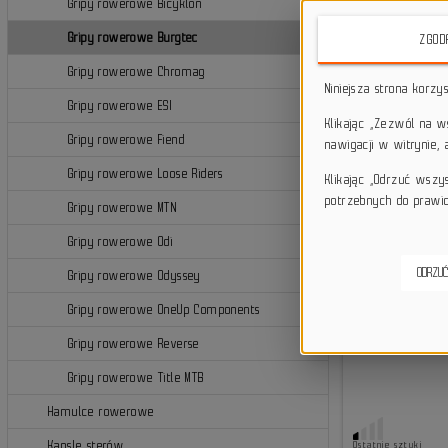
Gripy rowerowe Bicyklon
f
Gripy rowerowe Burgtec
ZGOD
Gripy rowerowe Chromag
Niniejsza strona korzy
Gripy rowerowe ESI
Klikając „Zezwól na 
Gripy rowerowe Fiend
nawigacji w witrynie,
Gripy rowerowe Loose Riders
Klikając „Odrzuć wszy
potrzebnych do prawid
Gripy rowerowe MTN
Gripy rowerowe Odi
ODRZUĆ
Gripy rowerowe Odyssey
Gripy rowerowe OneUp Components
Gripy rowerowe Reverse
Gripy rowerowe Title MTB
Hamulce rowerowe
Kapsle sterów
Ostatnie sztuki