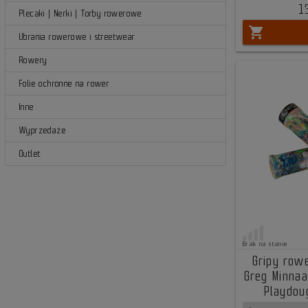
1
Plecaki | Nerki | Torby rowerowe
shopping_cart
Ubrania rowerowe i streetwear
Rowery
Folie ochronne na rower
Inne
Wyprzedaże
Outlet
Brak na stanie
Gripy row
Greg Minnaa
Playdo