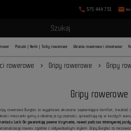
phone
mail
575 444 731
biu
Szukaj
 rower
Plecaki | Nerki | Torby rowerowe
Ubrania rowerowe i streetwear
R
ci rowerowe
Gripy rowerowe
Gripy ro
Gripy rowerowe 
Gripy rowerowe Burgtec to wyjątkowe akcesoria zapewniające komfort, trwałość 
jakości mieszanki gumy o idealnej przyczepności, sprawdzają się w każdych wa
montażu Lock-On gwarantują pewne trzymanie, nawet podczas intensywnej jazdy 
personalizację roweru zgodnie z indywidualnym stylem. Gripy Burgtec to niezaw