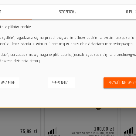
unkcjonalność.
A
SZCZEGÓŁY
O PLI
sta z plików cookie
wszystkie”, zgadzasz się na przechowywanie plików cookie na swoim urządzeniu 
 analizy korzystania z witryny i pomocy w naszych działaniach marketingowych.
stkie”, odrzucasz niewymagane pliki cookie, jednak zgadzasz się na przechowyw
-11,5%
łowego działania strony.
 WSZYSTKIE
SPERSONALIZUJ
ZEZWÓL NA WSZY
100,00 zł
75,99 zł
Najniższa cena z 30 dni przed
Duża ilo
Dostępne
obniżką
113,00 zł