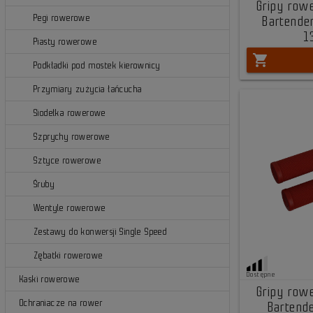
Gripy row
Pegi rowerowe
Bartende
1
Piasty rowerowe
shopping_cart
Podkładki pod mostek kierownicy
Przymiary zużycia łańcucha
Siodełka rowerowe
Szprychy rowerowe
Sztyce rowerowe
Śruby
Wentyle rowerowe
Zestawy do konwersji Single Speed
Zębatki rowerowe
Dostępne
Kaski rowerowe
Gripy row
Ochraniacze na rower
Bartende