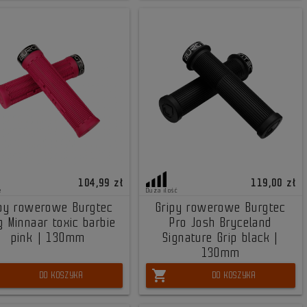
104,99 zł
119,00 zł
e
Duża ilość
ipy rowerowe Burgtec
Gripy rowerowe Burgtec
g Minnaar toxic barbie
Pro Josh Bryceland
pink | 130mm
Signature Grip black |
130mm
shopping_cart
DO KOSZYKA
DO KOSZYKA