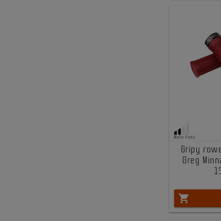
Mała ilość
Gripy row
Greg Minn
1
shopping_cart