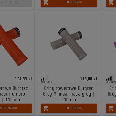
shopping_cart
shopping_cart
RAK NA STANIE
DO KOSZYKA
104,99 zł
113,00 zł
Mała ilość
Dostępn
erowe Burgtec
Gripy rowerowe Burgtec
Gr
naar iron bro
Greg Minnaar nasa grey |
Greg
e | 130mm
130mm
shopping_cart
shopping_cart
DO KOSZYKA
DO KOSZYKA