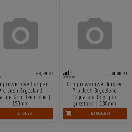
89,99 zł
100,00 zł
ć
Dostępne
ipy rowerowe Burgtec
Gripy rowerowe Burgtec
Pro Josh Bryceland
Pro Josh Bryceland
ature Grip deep blue |
Signature Grip grip
130mm
gritstone | 130mm
shopping_cart
DO KOSZYKA
DO KOSZYKA