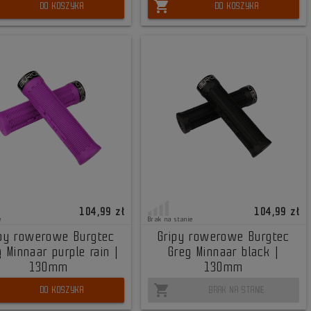
shopping_cart
DO KOSZYKA
DO KOSZYKA
104,99 zł
104,99 zł
e
Brak na stanie
ipy rowerowe Burgtec
Gripy rowerowe Burgtec
 Minnaar purple rain |
Greg Minnaar black |
130mm
130mm
shopping_cart
DO KOSZYKA
BRAK NA STANIE