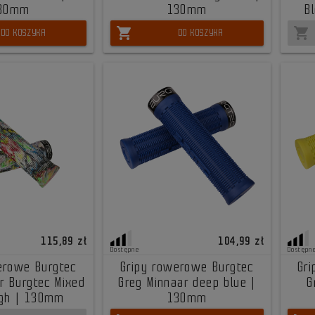
30mm
130mm
B
shopping_cart
shopping_cart
DO KOSZYKA
DO KOSZYKA
115,89 zł
104,99 zł
Dostępne
Dostępn
erowe Burgtec
Gripy rowerowe Burgtec
Gr
r Burgtec Mixed
Greg Minnaar deep blue |
G
ugh | 130mm
130mm