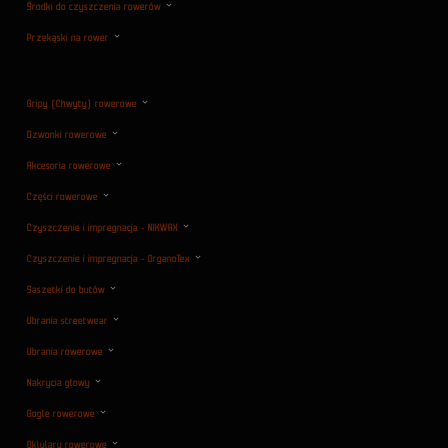
Środki do czyszczenia rowerów
Przekąski na rower
Gripy (Chwyty) rowerowe
Dzwonki rowerowe
Akcesoria rowerowe
Części rowerowe
Czyszczenie i impregnacja - NIKWAX
Czyszczenie i impregnacja - OrganoTex
Saszetki do butów
Ubrania streetwear
Ubrania rowerowe
Nakrycia głowy
Gogle rowerowe
Oklulary rowerowe