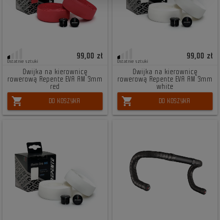
99,00 zł
99,00 zł
Ostatnie sztuki
Ostatnie sztuki
Owijka na kierownicę
Owijka na kierownicę
rowerową Repente EVA AM 3mm
rowerową Repente EVA AM 3mm
red
white
shopping_cart
shopping_cart
DO KOSZYKA
DO KOSZYKA