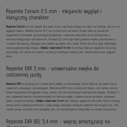
Repente Corium 2.5 mm - elegancki wygląd i
klasyczny charakter
Repente Corium
to linia owijek dla osób, które zwracają uwagę nie tylko na funkcję, ale też na
wygląd roweru. Modele Corium 2.5 mm w kolorach red wine i brown dobrze pasują do
eleganckich szosówek, gravelowych projektów, rowerów endurance oraz konfiguracji z
bardziej klasycznym charakterem. Grubość 2,5 mm daje dobry balans między komfortem a
czuciem kierownicy, dlatego taka owijka sprawdzi się u osób, które nie chcą zbyt miękkiego,
mocno gąbczastego chwytu.
Owijka rowerowa 2.5 mm
może być dobrym wyborem do jazdy
sportowej, ale także do roweru, w którym estetyka kokpitu jest równie ważna jak wygoda
dłoni.
Repente EVA 3 mm - uniwersalna owijka do
codziennej jazdy
Repente EVA
to praktyczna i uniwersalna owijka na kierownicę, która dobrze sprawdzi się w
rowerach szosowych i gravelowych. Warianty EVA 3 mm w kolorach black, red i white można
łatwo dopasować do wyglądu ramy, siodła, kół lub pozostałych elementów kokpitu. Grubość 3
mm zapewnia lepsze tłumienie drgań niż cieńsze owijki, a jednocześnie pozwala zachować
dobre czucie kierownicy.
Owijka rowerowa 3 mm
jest dobrym wyborem dla osób, które szukają
kompromisu między komfortem, niską wagą i pewnym chwytem podczas dłuższych tras. Taki
model pasuje zarówno do treningów, jak i do codziennych przejazdów na szosie lub gravelu.
Repente EVA GEL 3,4 mm - więcej amortyzacji na