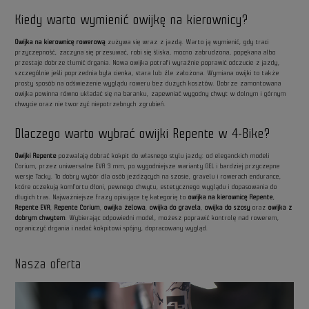
Kiedy warto wymienić owijkę na kierownicy?
Owijka na kierownicę rowerową
zużywa się wraz z jazdą. Warto ją wymienić, gdy traci
przyczepność, zaczyna się przesuwać, robi się śliska, mocno zabrudzona, popękana albo
przestaje dobrze tłumić drgania. Nowa owijka potrafi wyraźnie poprawić odczucie z jazdy,
szczególnie jeśli poprzednia była cienka, stara lub źle założona. Wymiana owijki to także
prosty sposób na odświeżenie wyglądu roweru bez dużych kosztów. Dobrze zamontowana
owijka powinna równo układać się na baranku, zapewniać wygodny chwyt w dolnym i górnym
chwycie oraz nie tworzyć niepotrzebnych zgrubień.
Dlaczego warto wybrać owijki Repente w 4-Bike?
Owijki Repente
pozwalają dobrać kokpit do własnego stylu jazdy: od eleganckich modeli
Corium, przez uniwersalne EVA 3 mm, po wygodniejsze warianty GEL i bardziej przyczepne
wersje Tacky. To dobry wybór dla osób jeżdżących na szosie, gravelu i rowerach endurance,
które oczekują komfortu dłoni, pewnego chwytu, estetycznego wyglądu i dopasowania do
długich tras. Najważniejsze frazy opisujące tę kategorię to
owijka na kierownicę Repente
,
Repente EVA
,
Repente Corium
,
owijka żelowa
,
owijka do gravela
,
owijka do szosy
oraz
owijka z
dobrym chwytem
. Wybierając odpowiedni model, możesz poprawić kontrolę nad rowerem,
ograniczyć drgania i nadać kokpitowi spójny, dopracowany wygląd.
Nasza oferta