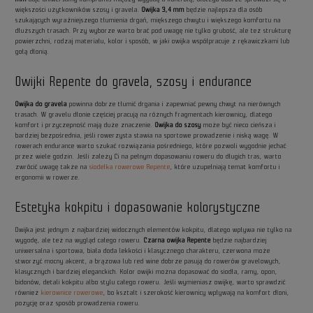
większości użytkowników szosy i gravela.
Owijka 3,4 mm
będzie najlepsza dla osób
szukających wyraźniejszego tłumienia drgań, miększego chwytu i większego komfortu na
dłuższych trasach. Przy wyborze warto brać pod uwagę nie tylko grubość, ale też strukturę
powierzchni, rodzaj materiału, kolor i sposób, w jaki owijka współpracuje z rękawiczkami lub
gołą dłonią.
Owijki Repente do gravela, szosy i endurance
Owijka do gravela
powinna dobrze tłumić drgania i zapewniać pewny chwyt na nierównych
trasach. W gravelu dłonie częściej pracują na różnych fragmentach kierownicy, dlatego
komfort i przyczepność mają duże znaczenie.
Owijka do szosy
może być nieco cieńsza i
bardziej bezpośrednia, jeśli rowerzysta stawia na sportowe prowadzenie i niską wagę. W
rowerach endurance warto szukać rozwiązania pośredniego, które pozwoli wygodnie jechać
przez wiele godzin. Jeśli zależy Ci na pełnym dopasowaniu roweru do długich tras, warto
zwrócić uwagę także na
siodełka rowerowe Repente
, które uzupełniają temat komfortu i
ergonomii w rowerze.
Estetyka kokpitu i dopasowanie kolorystyczne
Owijka jest jednym z najbardziej widocznych elementów kokpitu, dlatego wpływa nie tylko na
wygodę, ale też na wygląd całego roweru.
Czarna owijka Repente
będzie najbardziej
uniwersalna i sportowa, biała doda lekkości i klasycznego charakteru, czerwona może
stworzyć mocny akcent, a brązowa lub red wine dobrze pasują do rowerów gravelowych,
klasycznych i bardziej eleganckich. Kolor owijki można dopasować do siodła, ramy, opon,
bidonów, detali kokpitu albo stylu całego roweru. Jeśli wymieniasz owijkę, warto sprawdzić
również
kierownice rowerowe
, bo kształt i szerokość kierownicy wpływają na komfort dłoni,
pozycję oraz sposób prowadzenia roweru.