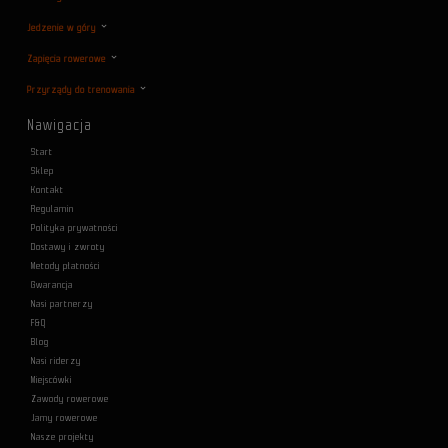
Jedzenie w góry
Zapięcia rowerowe
Przyrządy do trenowania
Nawigacja
Start
Sklep
Kontakt
Regulamin
Polityka prywatności
Dostawy i zwroty
Metody płatności
Gwarancja
Nasi partnerzy
F&Q
Blog
Nasi riderzy
Miejscówki
Zawody rowerowe
Jamy rowerowe
Nasze projekty