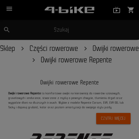
menu
live_tv_
shopping_cart
search
Szukaj
close
Sklep
Części rowerowe
Owijki rowerowe
Owijki rowerowe Repente
Owijki rowerowe Repente
Owijki rowerowe Repente
to komfortowe owijki na kierownicę do rowerów szosowych,
gravelowych i endurance, stworzone z myślą o pewnym chwycie, tłumieniu drgań oraz
wygodzie dłoni na dłuższych trasach. Wybierz modele Repente Corium, EVA, EVA GEL lub
Tacky i dopasuj grubość, kolor oraz poziom amortyzacji do swojego stylu jazdy.
CZYTAJ WIĘCEJ