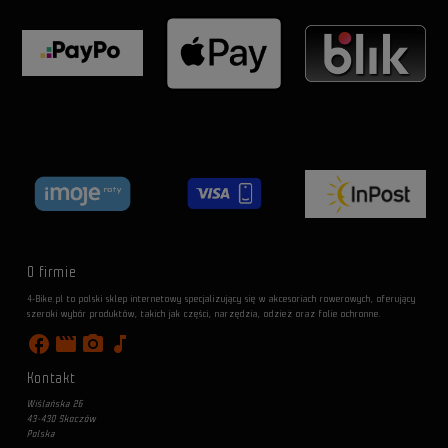
O firmie
4-Bike.pl to polski sklep internetowy specjalizujący się w akcesoriach rowerowych, oferujący
szeroki wybór produktów, takich jak części, narzędzia, odzież oraz folie ochronne.
facebook
movie
photo_camera
music_note
Kontakt
Wiślańska 26
43-430 Skoczów
Polska