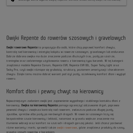
contact_support
Owijki Repente do rowerów szosowych i gravelowych
Owijki rowerowe Repente
to propozycja dla osób, które chcą poprawić komfort chwytu,
kontrolę nad kierownicą i estetykę kokpitu w rowerze szosowym, gravelowym lub endurance.
Dobrze dobrana owijka ma duże znaczenie podczas dłuższych tras, jazdy po szutrze,
treningów oraz codziennego użytkowania roweru z kierownicą typu baranek. W tej kategorii
znajdziesz modele Repente Corium, Repente EVA, Repente EVA GEL, Super Tacky Light oraz
Tacky Pro, czyli owijki różniące się grubością, strukturą, poziomem amortyzacji i charakterem
chwytu. Dzięki temu można dobrać wariant pod styl jazdy, oczekiwany komfort dłoni i wygląd
roweru.
Komfort dłoni i pewny chwyt na kierownicy
Najważniejszym zadaniem owijki jest zapewnienie wygodnego i stabilnego kontaktu dłoni z
kierownicą.
Owijka na kierownicę Repente
pomaga ograniczyć odczuwanie drgań, poprawia
pewność chwytu i zwiększa kontrolę nad rowerem, zwłaszcza podczas długiej jazdy,
zjazdów, sprintów albo jazdy po nierównych drogach. W rowerze szosowym liczy się
bezpośrednie czucie kierownicy i lekkość, natomiast w gravelu większe znaczenie ma
tłumienie wibracji oraz komfort na szutrach i drogach gorszej jakości. Jeśli chcesz porównać
różne warianty i marki, sprawdź także
owijki rowerowe
, gdzie znajdziesz produkty do szosy,
gravela i innych rowerów z barankiem.