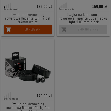
129,00 zł
169,00 zł
Ostatnie sztuki
Brak na stanie
Owijka na kierownicę
Owijka na kierownicę
rowerową Repente EVA AM gel
rowerową Repente Super Tacky
3,4mm white
Light 3.00 mm black
shopping_cart
shopping_cart
DO KOSZYKA
BRAK NA STANIE
179,00 zł
Brak na stanie
Owijka na kierownicę
rowerową Repente Tacky Pro