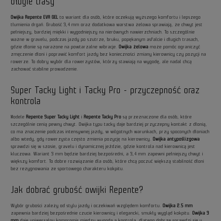
długie trasy
Owijka Repente EVA GEL
to wariant dla osób, które oczekują wyższego komfortu i lepszego
tłumienia drgań. Grubość 3,4 mm oraz dodatkowa warstwa żelowa sprawiają, że chwyt jest
pełniejszy, bardziej miękki i wygodniejszy na nierównych nawierzchniach. To szczególnie
ważne w gravelu, podczas jazdy po szutrze, bruku, popękanym asfalcie i długich trasach,
gdzie dłonie są narażone na powtarzalne wibracje.
Owijka żelowa
może pomóc ograniczyć
zmęczenie dłoni i poprawić komfort jazdy bez konieczności zmiany kierownicy czy pozycji na
rowerze. To dobry wybór dla rowerzystów, którzy stawiają na wygodę, ale nadal chcą
zachować stabilne prowadzenie.
Super Tacky Light i Tacky Pro - przyczepność oraz
kontrola
Modele
Repente Super Tacky Light
i
Repente Tacky Pro
są przeznaczone dla osób, które
szczególnie cenią pewny chwyt. Owijka typu tacky daje bardziej przyczepny kontakt z dłonią,
co ma znaczenie podczas intensywnej jazdy, w wilgotnych warunkach, przy spoconych dłoniach
albo wtedy, gdy rowerzysta często zmienia pozycję na kierownicy.
Owijka antypoślizgowa
sprawdzi się w szosie, gravelu i dynamicznej jeździe, gdzie kontrola nad kierownicą jest
kluczowa. Wariant 3 mm będzie bardziej bezpośredni, a 3,4 mm zapewni pełniejszy chwyt i
większy komfort. To dobre rozwiązanie dla osób, które chcą poczuć większą stabilność dłoni
bez rezygnowania ze sportowego charakteru kokpitu.
Jak dobrać grubość owijki Repente?
Wybór grubości zależy od stylu jazdy i oczekiwań względem komfortu.
Owijka 2.5 mm
zapewnia bardziej bezpośrednie czucie kierownicy i elegancki, smukły wygląd kokpitu.
Owijka 3
mm
daje uniwersalny kompromis między wygodą a kontrolą, dlatego dobrze sprawdzi się u