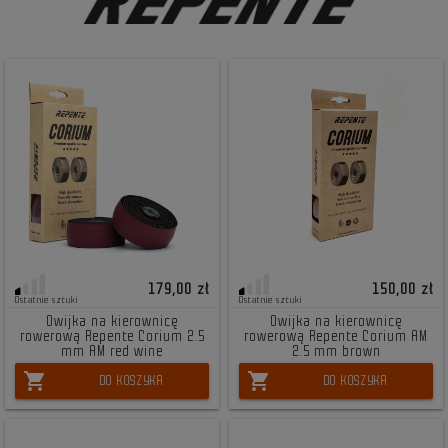
179,00 zł
150,00 zł
Ostatnie sztuki
Ostatnie sztuki
Owijka na kierownicę
Owijka na kierownicę
rowerową Repente Corium 2.5
rowerową Repente Corium AM
mm AM red wine
2.5 mm brown
shopping_cart
shopping_cart
DO KOSZYKA
DO KOSZYKA