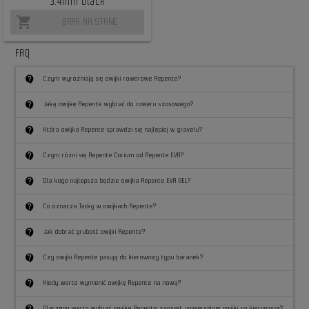
3.4mm black
shopping_cart
BRAK NA STANIE
FAQ
contact_support
Czym wyróżniają się owijki rowerowe Repente?
contact_support
Jaką owijkę Repente wybrać do roweru szosowego?
contact_support
Która owijka Repente sprawdzi się najlepiej w gravelu?
contact_support
Czym różni się Repente Corium od Repente EVA?
contact_support
Dla kogo najlepsza będzie owijka Repente EVA GEL?
contact_support
Co oznacza Tacky w owijkach Repente?
contact_support
Jak dobrać grubość owijki Repente?
contact_support
Czy owijki Repente pasują do kierownicy typu baranek?
contact_support
Kiedy warto wymienić owijkę Repente na nową?
Dlaczego warto wybrać owijkę Repente zamiast uniwersalnej owijki na kierownicę?