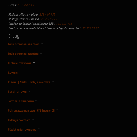
E-mail:
biuro@4-bike.pl
Obsługa klienta - biuro:
575 444 731
Obsługa klienta - Dawid:
33 300 33 15
Telefon do Tomka (współpraca B2B):
505 002 401
Telefon na pracownie (doradztwo w oklejaniu rowerów):
33 300 33 97
Grupy
Folie ochronne na rower
Folie ochronne ozdobne
Błotniki rowerowe
Rowery
Plecaki | Nerki | Torby rowerowe
Kaski na rower
Jeździj z dzieckiem
Ochraniacze na rower MTB Enduro DH
Bidony rowerowe
Oświetlenie rowerowe