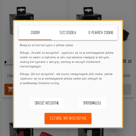
ZGODA
SZCZEGÓŁY
O PLIKACH COOKIE
Niniejsza strona korzysta z plików cookie
Klikając „Zezwól na wszystkie”, zgadzasz się na przechowywanie plików
cookie na swoim urządzeniu w celu usprawnienia nawigacji w witrynie,
99,00 zł
129,00 zł
analizy korzystania z witryny i pomocy w naszych działaniach
Ostatnie sztuki
Brak na stanie
marketingowych.
Owijka na kierownicę
Owijka na kierownicę
Klikając „Odrzuć wszystkie”, odrzucasz niewymagane pliki cookie, jednak
rowerową Repente EVA 3 mm
rowerową Repente EVA 3,4 mm
zgadzasz się na przechowywanie plików cookie potrzebnych do
AM Black
AM Black GEL
prawidłowego działania strony.
shopping_cart
shopping_cart
DO KOSZYKA
BRAK NA STANIE
ODRZUĆ WSZYSTKIE
SPERSONALIZUJ
ZEZWÓL NA WSZYSTKIE