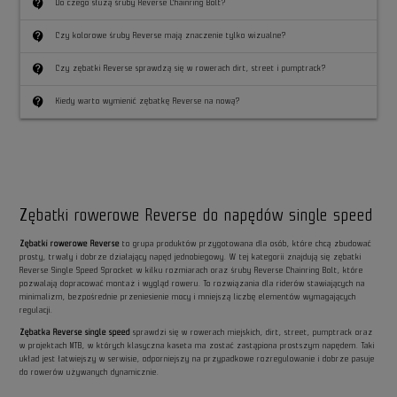
contact_support
Do czego służą śruby Reverse Chainring Bolt?
contact_support
Czy kolorowe śruby Reverse mają znaczenie tylko wizualne?
contact_support
Czy zębatki Reverse sprawdzą się w rowerach dirt, street i pumptrack?
contact_support
Kiedy warto wymienić zębatkę Reverse na nową?
Zębatki rowerowe Reverse do napędów single speed
Zębatki rowerowe Reverse
to grupa produktów przygotowana dla osób, które chcą zbudować
prosty, trwały i dobrze działający napęd jednobiegowy. W tej kategorii znajdują się zębatki
Reverse Single Speed Sprocket w kilku rozmiarach oraz śruby Reverse Chainring Bolt, które
pozwalają dopracować montaż i wygląd roweru. To rozwiązania dla riderów stawiających na
minimalizm, bezpośrednie przeniesienie mocy i mniejszą liczbę elementów wymagających
regulacji.
Zębatka Reverse single speed
sprawdzi się w rowerach miejskich, dirt, street, pumptrack oraz
w projektach MTB, w których klasyczna kaseta ma zostać zastąpiona prostszym napędem. Taki
układ jest łatwiejszy w serwisie, odporniejszy na przypadkowe rozregulowanie i dobrze pasuje
do rowerów używanych dynamicznie.