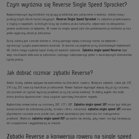
Czym wyróżnia się Reverse Single Speed Sprocket?
Najważniejszym wyróżnikiem tej grupy produktów jest połączenie trwałości, niskiej masy i
praktycznych detali konstrukcyjnych.
Reverse Single Speed Sprocket
to zębatka projektowana
z myślą o napędach, w których liczy się stabilna praca łańcucha, odporność na obciążenia i
pewne osadzenie na bębenku. W rowerze single speed cała siła pedałowania przechodzi przez
jeden wybrany układ przełożenia.
Dużą zaletą jest szeroki kołnierz, który pomaga lepiej rozłożyć nacisk na bębenek i
ograniczyć ryzyko powstawania wżerów. To ważne szczególnie przy aluminiowych bębenkach
HG, które mogą szybciej łapać ślady od wąskich zębatek.
Zębatka single speed Reverse
daje
więc możliwość dobrania przełożenia i pomaga zabezpieczyć jeden z ważniejszych elementów
tylnej piasty.
Jak dobrać rozmiar zębatki Reverse?
Dobór liczby zębów wpływa bezpośrednio na charakter roweru. Mniejsze zębatki, takie jak 13T,
14T czy 15T, tworzą twardsze przełożenie. Rower będzie wymagał więcej siły przy ruszaniu,
ale pozwoli utrzymać wyższą prędkość przy tej samej kadencji. To dobry wybór dla osób,
które jeżdżą dynamicznie i chcą uzyskać sportowy charakter napędu.
Najbardziej uniwersalne są rozmiary 16T, 17T i 18T.
Zębatka single speed 16T
może być dobrym
kompromisem do codziennej jazdy, streetu i dirtu, natomiast
zębatka single speed 18T
ułatwia
płynniejsze ruszanie oraz jazdę tam, gdzie ważniejsza jest kontrola niż maksymalna
prędkość. Większa
zębatka single speed 20T
sprawdzi się wtedy, gdy rower ma być łatwiejszy
do rozpędzenia i wygodniejszy w mieście.
Zębatki Reverse a konwersja roweru na single speed