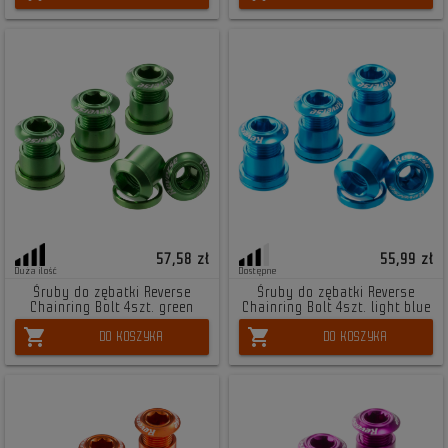
57,58 zł
55,99 zł
Duża ilość
Dostępne
Śruby do zębatki Reverse
Śruby do zębatki Reverse
Chainring Bolt 4szt. green
Chainring Bolt 4szt. light blue
shopping_cart
shopping_cart
DO KOSZYKA
DO KOSZYKA