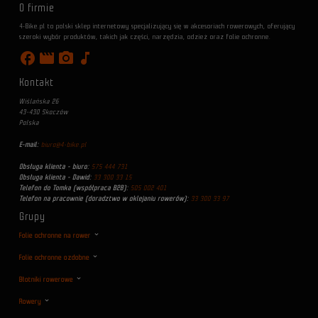
O firmie
4-Bike.pl to polski sklep internetowy specjalizujący się w akcesoriach rowerowych, oferujący
szeroki wybór produktów, takich jak części, narzędzia, odzież oraz folie ochronne.
facebook
movie
photo_camera
music_note
Kontakt
Wiślańska 26
43-430 Skoczów
Polska
E-mail:
biuro@4-bike.pl
Obsługa klienta - biuro:
575 444 731
Obsługa klienta - Dawid:
33 300 33 15
Telefon do Tomka (współpraca B2B):
505 002 401
Telefon na pracownie (doradztwo w oklejaniu rowerów):
33 300 33 97
Grupy
Folie ochronne na rower
Folie ochronne ozdobne
Błotniki rowerowe
Rowery