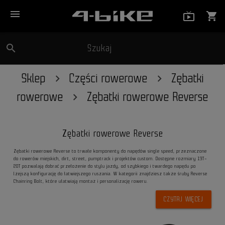
menu
live_tv_
shopping_cart
search
Szukaj
close
Sklep
Części rowerowe
Zębatki
rowerowe
Zębatki rowerowe Reverse
Zębatki rowerowe Reverse
Zębatki rowerowe Reverse to trwałe komponenty do napędów single speed, przeznaczone
do rowerów miejskich, dirt, street, pumptrack i projektów custom. Dostępne rozmiary 13T–
20T pozwalają dobrać przełożenie do stylu jazdy, od szybkiego i twardego napędu po
lżejszą konfigurację do łatwiejszego ruszania. W kategorii znajdziesz także śruby Reverse
Chainring Bolt, które ułatwiają montaż i personalizację roweru.
CZYTAJ WIĘCEJ