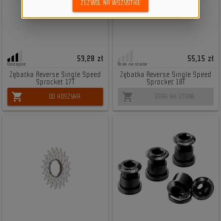
ZEZWÓL NA WSZYSTKIE
53,28 zł
55,15 zł
Dostępne
Brak na stanie
Zębatka Reverse Single Speed
Zębatka Reverse Single Speed
Sprocket 17T
Sprocket 18T
shopping_cart
shopping_cart
DO KOSZYKA
BRAK NA STANIE