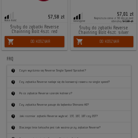
57,01 zł
57,58 zł
Najniższa cena z 30 dni przed
Mała ilość
Dostępne
obniżką
57,58 zł
Śruby do zębatki Reverse
Śruby do zębatki Reverse
Chainring Bolt 4szt. red
Chainring Bolt 4szt. silver
shopping_cart
shopping_cart
DO KOSZYKA
DO KOSZYKA
FAQ
contact_support
Czym wyróżnia się Reverse Single Speed Sprocket?
contact_support
Czy zębatka Reverse nadaje się do konwersji roweru na single speed?
contact_support
Po co zębatce Reverse szeroki kołnierz?
contact_support
Czy zębatka Reverse pasuje do bębenka Shimano HG?
contact_support
Jaki rozmiar zębatki Reverse wybrać: 13T, 16T, 18T czy 20T?
contact_support
Dlaczego linia łańcucha jest tak ważna przy zębatce Reverse?