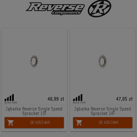
46,99 zł
47,05 zł
Duża ilość
Duża ilość
Zębatka Reverse Single Speed
Zębatka Reverse Single Speed
Sprocket 13T
Sprocket 14T
shopping_cart
shopping_cart
DO KOSZYKA
DO KOSZYKA