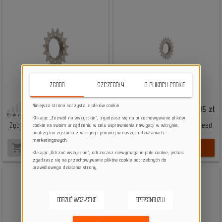
ZGODA
SZCZEGÓŁY
O PLIKACH COOKIE
Niniejsza strona korzysta z plików cookie
50,23 zł
47,05 zł
Brak na stanie
Dostępne
Klikając „Zezwól na wszystkie”, zgadzasz się na przechowywanie plików
Zębatka Reverse Single Speed
Zębatka Reverse Single Speed
cookie na swoim urządzeniu w celu usprawnienia nawigacji w witrynie,
Sprocket 15T
Sprocket 16T
analizy korzystania z witryny i pomocy w naszych działaniach
marketingowych.
shopping_cart
shopping_cart
BRAK NA STANIE
DO KOSZYKA
Klikając „Odrzuć wszystkie”, odrzucasz niewymagane pliki cookie, jednak
zgadzasz się na przechowywanie plików cookie potrzebnych do
prawidłowego działania strony.
ODRZUĆ WSZYSTKIE
SPERSONALIZUJ