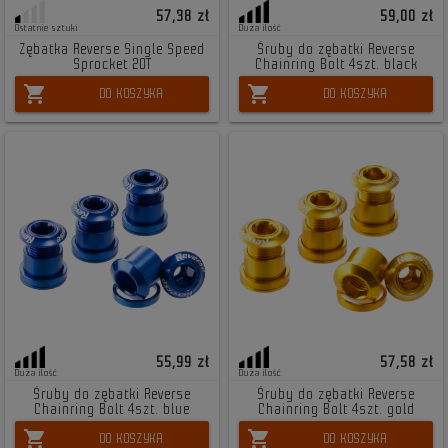
57,38 zł
59,00 zł
Ostatnie sztuki
Duża ilość
Zębatka Reverse Single Speed
Śruby do zębatki Reverse
Sprocket 20T
Chainring Bolt 4szt. black
shopping_cart
shopping_cart
DO KOSZYKA
DO KOSZYKA
55,99 zł
57,58 zł
Duża ilość
Duża ilość
Śruby do zębatki Reverse
Śruby do zębatki Reverse
Chainring Bolt 4szt. blue
Chainring Bolt 4szt. gold
shopping_cart
shopping_cart
DO KOSZYKA
DO KOSZYKA