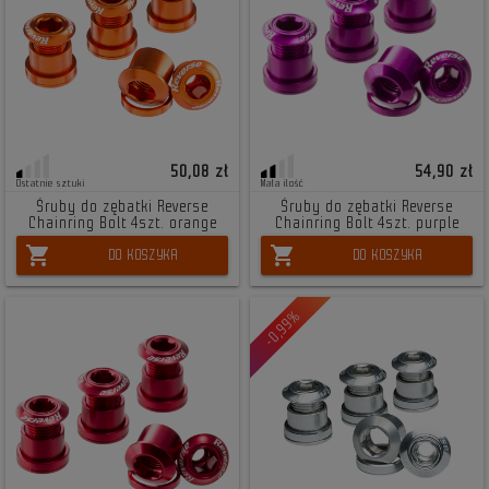
50,08 zł
54,90 zł
Ostatnie sztuki
Mała ilość
Śruby do zębatki Reverse
Śruby do zębatki Reverse
Chainring Bolt 4szt. orange
Chainring Bolt 4szt. purple
shopping_cart
shopping_cart
DO KOSZYKA
DO KOSZYKA
-0,99%