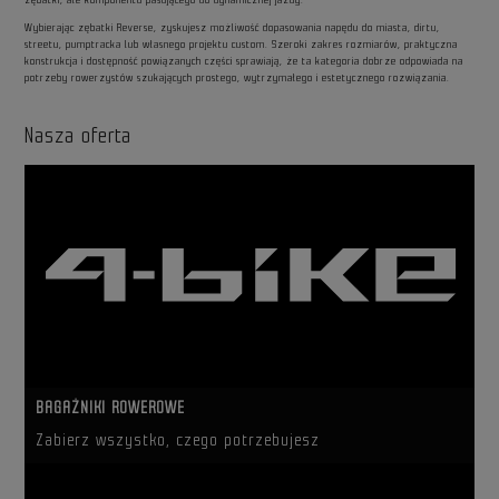
Wybierając zębatki Reverse, zyskujesz możliwość dopasowania napędu do miasta, dirtu,
streetu, pumptracka lub własnego projektu custom. Szeroki zakres rozmiarów, praktyczna
konstrukcja i dostępność powiązanych części sprawiają, że ta kategoria dobrze odpowiada na
potrzeby rowerzystów szukających prostego, wytrzymałego i estetycznego rozwiązania.
Nasza oferta
BAGAŻNIKI ROWEROWE
Zabierz wszystko, czego potrzebujesz