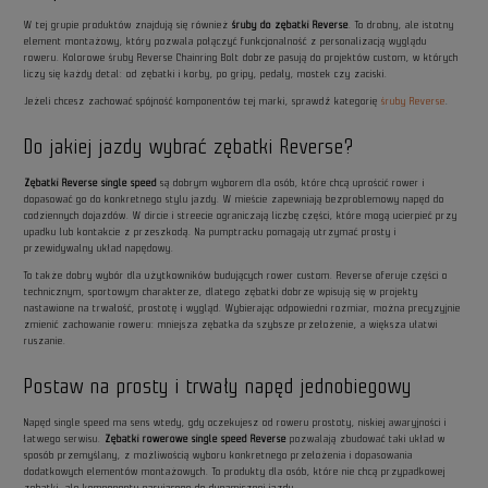
W tej grupie produktów znajdują się również
śruby do zębatki Reverse
. To drobny, ale istotny
element montażowy, który pozwala połączyć funkcjonalność z personalizacją wyglądu
roweru. Kolorowe śruby Reverse Chainring Bolt dobrze pasują do projektów custom, w których
liczy się każdy detal: od zębatki i korby, po gripy, pedały, mostek czy zaciski.
Jeżeli chcesz zachować spójność komponentów tej marki, sprawdź kategorię
śruby Reverse
.
Do jakiej jazdy wybrać zębatki Reverse?
Zębatki Reverse single speed
są dobrym wyborem dla osób, które chcą uprościć rower i
dopasować go do konkretnego stylu jazdy. W mieście zapewniają bezproblemowy napęd do
codziennych dojazdów. W dircie i streecie ograniczają liczbę części, które mogą ucierpieć przy
upadku lub kontakcie z przeszkodą. Na pumptracku pomagają utrzymać prosty i
przewidywalny układ napędowy.
To także dobry wybór dla użytkowników budujących rower custom. Reverse oferuje części o
technicznym, sportowym charakterze, dlatego zębatki dobrze wpisują się w projekty
nastawione na trwałość, prostotę i wygląd. Wybierając odpowiedni rozmiar, można precyzyjnie
zmienić zachowanie roweru: mniejsza zębatka da szybsze przełożenie, a większa ułatwi
ruszanie.
Postaw na prosty i trwały napęd jednobiegowy
Napęd single speed ma sens wtedy, gdy oczekujesz od roweru prostoty, niskiej awaryjności i
łatwego serwisu.
Zębatki rowerowe single speed Reverse
pozwalają zbudować taki układ w
sposób przemyślany, z możliwością wyboru konkretnego przełożenia i dopasowania
dodatkowych elementów montażowych. To produkty dla osób, które nie chcą przypadkowej
zębatki, ale komponentu pasującego do dynamicznej jazdy.