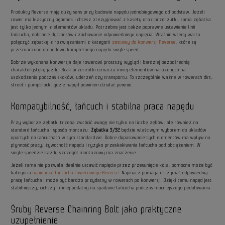
Produkty Reverse mają duży sens przy budowie napędu jednobiegowego od podstaw. Jeżeli
rower ma klasyczny bębenek i chcesz zrezygnować z kasety oraz przerzutki, sama zębatka
jest tylko jednym z elementów układu. Potrzebne jest także poprawne ustawienie linii
łańcucha, dobranie dystansów i zachowanie odpowiedniego napięcia. Właśnie wtedy warto
połączyć zębatkę z rozwiązaniami z kategorii
zestawy do konwersji Reverse
, które są
przeznaczone do budowy kompletnego napędu single speed.
Dobrze wykonana konwersja daje rowerowi prostszy wygląd i bardziej bezpośrednią
charakterystykę jazdy. Brak przerzutki oznacza mniej elementów narażonych na
uszkodzenia podczas skoków, uderzeń czy transportu. To szczególnie ważne w rowerach dirt,
street i pumptrack, gdzie napęd powinien działać pewnie.
Kompatybilność, łańcuch i stabilna praca napędu
Przy wyborze zębatki trzeba zwrócić uwagę nie tylko na liczbę zębów, ale również na
standard łańcucha i sposób montażu.
Zębatka 3/32
będzie właściwym wyborem do układów
opartych na łańcuchach w tym standardzie. Dobre dopasowanie tych elementów ma wpływ na
płynność pracy, żywotność napędu i ryzyko przeskakiwania łańcucha pod obciążeniem. W
single speedzie każdy szczegół montażowy ma znaczenie.
Jeżeli rama nie pozwala idealnie ustawić napięcia przez przesunięcie koła, pomocna może być
kategoria
napinacze łańcucha rowerowego Reverse
. Napinacz pomaga utrzymać odpowiednią
pracę łańcucha i może być bardzo przydatny w rowerach po konwersji. Dzięki temu napęd jest
stabilniejszy, cichszy i mniej podatny na spadanie łańcucha podczas mocniejszego pedałowania.
Śruby Reverse Chainring Bolt jako praktyczne
uzupełnienie