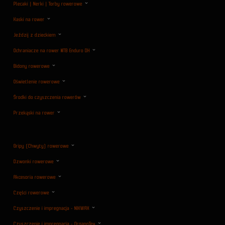
Plecaki | Nerki | Torby rowerowe
Kaski na rower
Jeździj z dzieckiem
Ochraniacze na rower MTB Enduro DH
Bidony rowerowe
Oświetlenie rowerowe
Środki do czyszczenia rowerów
Przekąski na rower
Gripy (Chwyty) rowerowe
Dzwonki rowerowe
Akcesoria rowerowe
Części rowerowe
Czyszczenie i impregnacja - NIKWAX
Czyszczenie i impregnacja - OrganoTex