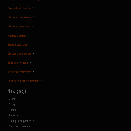
Saszetki do butów
Ubrania streetwear
Ubrania rowerowe
Nakrycia głowy
Gogle rowerowe
Oklulary rowerowe
Jedzenie w góry
Zapięcia rowerowe
Przyrządy do trenowania
Nawigacja
Start
Sklep
Kontakt
Regulamin
Polityka prywatności
Dostawy i zwroty