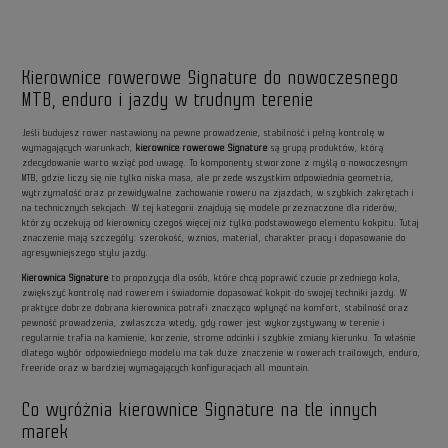
Kierownice rowerowe Signature do nowoczesnego
MTB, enduro i jazdy w trudnym terenie
Jeśli budujesz rower nastawiony na pewne prowadzenie, stabilność i pełną kontrolę w
wymagających warunkach,
kierownice rowerowe Signature
są grupą produktów, którą
zdecydowanie warto wziąć pod uwagę. To komponenty stworzone z myślą o nowoczesnym
MTB, gdzie liczy się nie tylko niska masa, ale przede wszystkim odpowiednia geometria,
wytrzymałość oraz przewidywalne zachowanie roweru na zjazdach, w szybkich zakrętach i
na technicznych sekcjach. W tej kategorii znajdują się modele przeznaczone dla riderów,
którzy oczekują od kierownicy czegoś więcej niż tylko podstawowego elementu kokpitu. Tutaj
znaczenie mają szczegóły: szerokość, wznios, materiał, charakter pracy i dopasowanie do
agresywniejszego stylu jazdy.
Kierownica Signature
to propozycja dla osób, które chcą poprawić czucie przedniego koła,
zwiększyć kontrolę nad rowerem i świadomie dopasować kokpit do swojej techniki jazdy. W
praktyce dobrze dobrana kierownica potrafi znacząco wpłynąć na komfort, stabilność oraz
pewność prowadzenia, zwłaszcza wtedy, gdy rower jest wykorzystywany w terenie i
regularnie trafia na kamienie, korzenie, strome odcinki i szybkie zmiany kierunku. To właśnie
dlatego wybór odpowiedniego modelu ma tak duże znaczenie w rowerach trailowych, enduro,
freeride oraz w bardziej wymagających konfiguracjach all mountain.
Co wyróżnia kierownice Signature na tle innych
marek