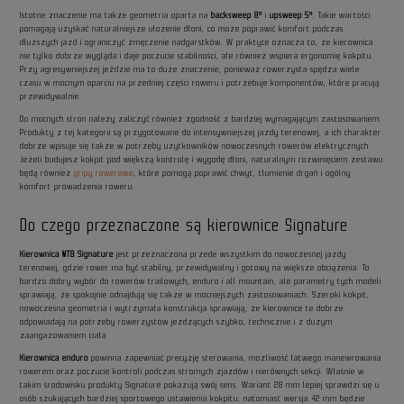
Istotne znaczenie ma także geometria oparta na
backsweep 8°
i
upsweep 5°
. Takie wartości
pomagają uzyskać naturalniejsze ułożenie dłoni, co może poprawić komfort podczas
dłuższych jazd i ograniczyć zmęczenie nadgarstków. W praktyce oznacza to, że kierownica
nie tylko dobrze wygląda i daje poczucie stabilności, ale również wspiera ergonomię kokpitu.
Przy agresywniejszej jeździe ma to duże znaczenie, ponieważ rowerzysta spędza wiele
czasu w mocnym oparciu na przedniej części roweru i potrzebuje komponentów, które pracują
przewidywalnie.
Do mocnych stron należy zaliczyć również zgodność z bardziej wymagającym zastosowaniem.
Produkty z tej kategorii są przygotowane do intensywniejszej jazdy terenowej, a ich charakter
dobrze wpisuje się także w potrzeby użytkowników nowoczesnych rowerów elektrycznych.
Jeżeli budujesz kokpit pod większą kontrolę i wygodę dłoni, naturalnym rozwinięciem zestawu
będą również
gripy rowerowe
, które pomogą poprawić chwyt, tłumienie drgań i ogólny
komfort prowadzenia roweru.
Do czego przeznaczone są kierownice Signature
Kierownica MTB Signature
jest przeznaczona przede wszystkim do nowoczesnej jazdy
terenowej, gdzie rower ma być stabilny, przewidywalny i gotowy na większe obciążenia. To
bardzo dobry wybór do rowerów trailowych, enduro i all mountain, ale parametry tych modeli
sprawiają, że spokojnie odnajdują się także w mocniejszych zastosowaniach. Szeroki kokpit,
nowoczesna geometria i wytrzymała konstrukcja sprawiają, że kierownice te dobrze
odpowiadają na potrzeby rowerzystów jeżdżących szybko, technicznie i z dużym
zaangażowaniem ciała.
Kierownica enduro
powinna zapewniać precyzję sterowania, możliwość łatwego manewrowania
rowerem oraz poczucie kontroli podczas stromych zjazdów i nierównych sekcji. Właśnie w
takim środowisku produkty Signature pokazują swój sens. Wariant 28 mm lepiej sprawdzi się u
osób szukających bardziej sportowego ustawienia kokpitu, natomiast wersja 42 mm będzie