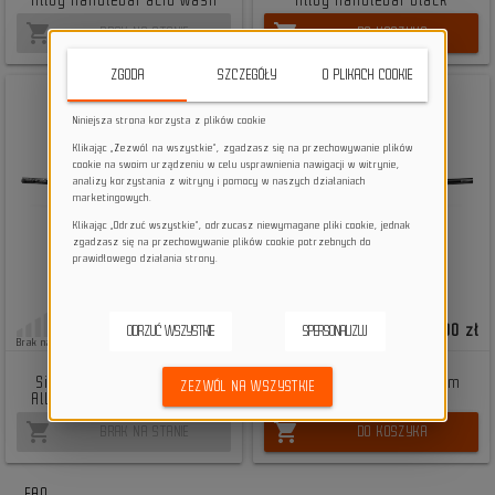
Alloy Handlebar acid wash
Alloy Handlebar black
shopping_cart
shopping_cart
BRAK NA STANIE
DO KOSZYKA
ZGODA
SZCZEGÓŁY
O PLIKACH COOKIE
Niniejsza strona korzysta z plików cookie
Klikając „Zezwól na wszystkie”, zgadzasz się na przechowywanie plików
cookie na swoim urządzeniu w celu usprawnienia nawigacji w witrynie,
analizy korzystania z witryny i pomocy w naszych działaniach
marketingowych.
Klikając „Odrzuć wszystkie”, odrzucasz niewymagane pliki cookie, jednak
zgadzasz się na przechowywanie plików cookie potrzebnych do
prawidłowego działania strony.
506,00 zł
465,00 zł
ODRZUĆ WSZYSTKIE
SPERSONALIZUJ
Brak na stanie
Duża ilość
Kierownica rowerowa
Kierownica rowerowa
Signature Entra 35 42 mm
Signature Entra 35 42 mm
ZEZWÓL NA WSZYSTKIE
Alloy Handlebar acid wash
Alloy Handlebar black
shopping_cart
shopping_cart
BRAK NA STANIE
DO KOSZYKA
FAQ