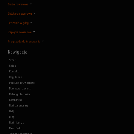
Gogle rowerowe
Oklulary rowerowe
Jedzenie w góry
Zapięcia rowerowe
Przyrządy do trenowania
Nawigacja
Start
Sklep
Kontakt
Regulamin
Polityka prywatności
Dostawy i zwroty
Metody płatności
Gwarancja
Nasi partnerzy
F&Q
Blog
Nasi riderzy
Miejscówki