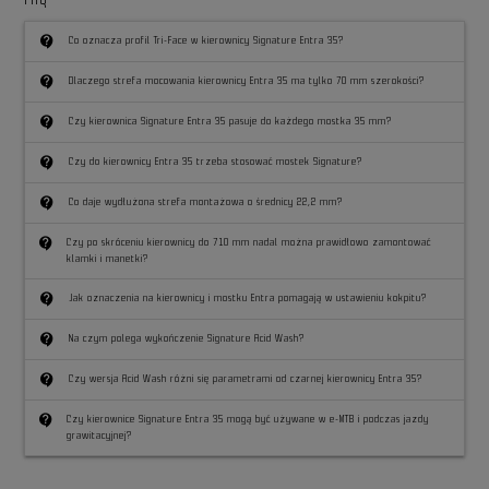
contact_support
Co oznacza profil Tri-Face w kierownicy Signature Entra 35?
contact_support
Dlaczego strefa mocowania kierownicy Entra 35 ma tylko 70 mm szerokości?
contact_support
Czy kierownica Signature Entra 35 pasuje do każdego mostka 35 mm?
contact_support
Czy do kierownicy Entra 35 trzeba stosować mostek Signature?
contact_support
Co daje wydłużona strefa montażowa o średnicy 22,2 mm?
contact_support
Czy po skróceniu kierownicy do 710 mm nadal można prawidłowo zamontować
klamki i manetki?
contact_support
Jak oznaczenia na kierownicy i mostku Entra pomagają w ustawieniu kokpitu?
contact_support
Na czym polega wykończenie Signature Acid Wash?
contact_support
Czy wersja Acid Wash różni się parametrami od czarnej kierownicy Entra 35?
contact_support
Czy kierownice Signature Entra 35 mogą być używane w e-MTB i podczas jazdy
grawitacyjnej?