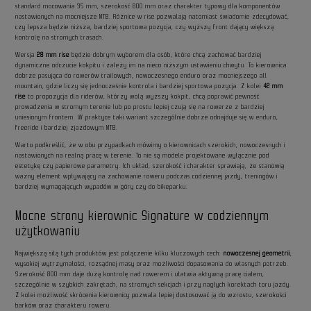
standard mocowania 35 mm, szerokość 800 mm oraz charakter typowy dla komponentów
nastawionych na mocniejsze MTB. Różnice w rise pozwalają natomiast świadomie zdecydować,
czy lepsza będzie niższa, bardziej sportowa pozycja, czy wyższy front dający większą
kontrolę na stromych trasach.
Wersja
28 mm rise
będzie dobrym wyborem dla osób, które chcą zachować bardziej
dynamiczne odczucie kokpitu i zależy im na nieco niższym ustawieniu chwytu. To kierownica
dobrze pasująca do rowerów trailowych, nowoczesnego enduro oraz mocniejszego all
mountain, gdzie liczy się jednocześnie kontrola i bardziej sportowa pozycja. Z kolei
42 mm
rise
to propozycja dla riderów, którzy wolą wyższy kokpit, chcą poprawić pewność
prowadzenia w stromym terenie lub po prostu lepiej czują się na rowerze z bardziej
uniesionym frontem. W praktyce taki wariant szczególnie dobrze odnajduje się w enduro,
freeride i bardziej zjazdowym MTB.
Warto podkreślić, że w obu przypadkach mówimy o kierownicach szerokich, nowoczesnych i
nastawionych na realną pracę w terenie. To nie są modele projektowane wyłącznie pod
estetykę czy papierowe parametry. Ich układ, szerokość i charakter sprawiają, że stanowią
ważny element wpływający na zachowanie roweru podczas codziennej jazdy, treningów i
bardziej wymagających wypadów w góry czy do bikeparku.
Mocne strony kierownic Signature w codziennym
użytkowaniu
Największą siłą tych produktów jest połączenie kilku kluczowych cech:
nowoczesnej geometrii
,
wysokiej wytrzymałości, rozsądnej masy oraz możliwości dopasowania do własnych potrzeb.
Szerokość 800 mm daje dużą kontrolę nad rowerem i ułatwia aktywną pracę ciałem,
szczególnie w szybkich zakrętach, na stromych sekcjach i przy nagłych korektach toru jazdy.
Z kolei możliwość skrócenia kierownicy pozwala lepiej dostosować ją do wzrostu, szerokości
barków oraz charakteru roweru.