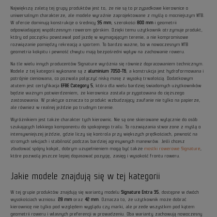
Największą zaletą tej grupy produktów jest to, że nie są to przypadkowe kierownice o
uniwersalnym charakterze, ale modele wyraźnie zaprojektowane z myślą o mocniejszym MTB.
W ofercie dominują konstrukcje o średnicy
35 mm
, szerokości
800 mm
i geometrii
odpowiadającej współczesnym rowerom górskim. Dzięki temu użytkownik otrzymuje produkt,
który od początku powstawał pod jazdę w wymagającym terenie, a nie kompromisowe
rozwiązanie pomiędzy rekreacją a sportem. To bardzo ważne, bo w nowoczesnym MTB
geometria kokpitu i pewność chwytu mają bezpośredni wpływ na zachowanie roweru.
Na tle wielu innych producentów Signature wyróżnia się również dopracowaniem technicznym.
Modele z tej kategorii wykonane są z
aluminium 7050-T6
, a konstrukcja jest hydroformowana i
potrójnie cieniowana, co pozwala połączyć niską masę z wysoką trwałością. Dodatkowym
atutem jest certyfikacja
EFBE Category 5
, która dla wielu bardziej świadomych użytkowników
będzie ważnym potwierdzeniem, że kierownica została przygotowana do cięższego
zastosowania. W praktyce oznacza to produkt wzbudzający zaufanie nie tylko na papierze,
ale również w realnej jeździe po trudnym terenie.
Wyróżnikiem jest także charakter tych kierownic. Nie są one skierowane wyłącznie do osób
szukających lekkiego komponentu do spokojnego trailu. To rozwiązania stworzone z myślą o
intensywniejszej jeździe, gdzie liczy się kontrola przy większych prędkościach, pewność na
stromych sekcjach i stabilność podczas bardziej agresywnych manewrów. Jeśli chcesz
zbudować spójny kokpit, dobrym uzupełnieniem mogą być także
mostki rowerowe Signature
,
które pozwolą jeszcze lepiej dopasować pozycję, zasięg i wysokość frontu roweru.
Jakie modele znajdują się w tej kategorii
W tej grupie produktów znajdują się warianty modelu
Signature Entra 35
, dostępne w dwóch
wysokościach wzniosu:
28 mm
oraz
42 mm
. Oznacza to, że użytkownik może dobrać
kierownicę nie tylko pod względem wyglądu czy marki, ale przede wszystkim pod kątem
geometrii roweru i własnych preferencji w prowadzeniu. Oba warianty zachowują nowoczesny