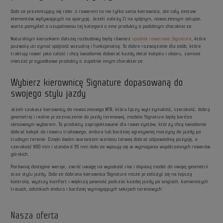
Dobrze prezentujący się rider z rowerem to nie tylko sama kierownica, ale cały zestaw
elementów wpływających na aparycję. Jeżeli zależy Ci na spójnym, nowoczesnym setupie,
warto pomyśleć o uzupełnieniu tej kategorii o inne produkty o podobnym charakterze.
Naturalnym kierunkiem dalszej rozbudowy będą również
spodnie rowerowe Signature
, które
pozwolą utrzymać spójność wizualną i funkcjonalną. To dobre rozwiązanie dla osób, które
traktują rower jako całość i chcą świadomie dobierać każdy detal kokpitu i ubioru, zamiast
mieszać przypadkowe produkty o zupełnie innym charakterze.
Wybierz kierownicę Signature dopasowaną do
swojego stylu jazdy
Jeżeli szukasz kierownicy do nowoczesnego MTB, która łączy wytrzymałość, szerokość, dobrą
geometrię i realne przeznaczenie do jazdy terenowej, modele Signature będą bardzo
sensownym wyborem. To produkty zaprojektowane dla rowerzystów, którzy chcą świadomie
dobrać kokpit do roweru trailowego, enduro lub bardziej agresywnej maszyny do jazdy po
trudnym terenie. Dzięki dwóm wariantom wzniosu łatwiej dobrać odpowiednią pozycję, a
szerokość 800 mm i standard 35 mm dobrze wpisują się w wymagania współczesnych rowerów
górskich.
Porównaj dostępne wersje, zwróć uwagę na wysokość rise i dopasuj model do swojej geometrii
oraz stylu jazdy. Dobrze dobrana kierownica Signature może przełożyć się na lepszą
kontrolę, wyższy komfort i większą pewność podczas każdej jazdy po singlach, kamienistych
trasach, odcinkach enduro i bardziej wymagających sekcjach terenowych.
Nasza oferta