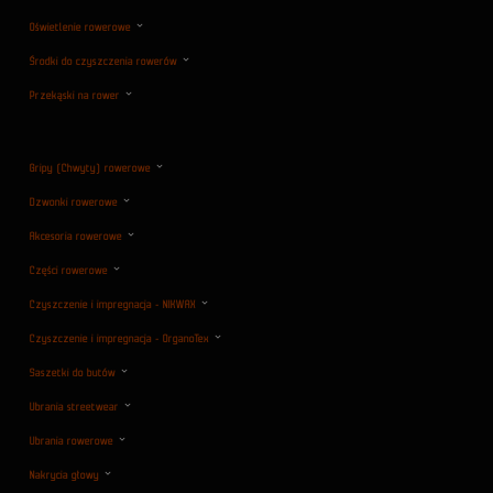
Oświetlenie rowerowe
Środki do czyszczenia rowerów
Przekąski na rower
Gripy (Chwyty) rowerowe
Dzwonki rowerowe
Akcesoria rowerowe
Części rowerowe
Czyszczenie i impregnacja - NIKWAX
Czyszczenie i impregnacja - OrganoTex
Saszetki do butów
Ubrania streetwear
Ubrania rowerowe
Nakrycia głowy