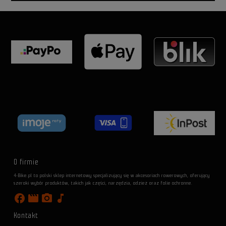
O firmie
4-Bike.pl to polski sklep internetowy specjalizujący się w akcesoriach rowerowych, oferujący
szeroki wybór produktów, takich jak części, narzędzia, odzież oraz folie ochronne.
facebook
movie
photo_camera
music_note
Kontakt