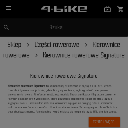
menu
live_tv_
shopping_cart
search
Szukaj
close
Sklep
Części rowerowe
Kierownice
rowerowe
Kierownice rowerowe Signature
Kierownice rowerowe Signature
Kierownice rowerowe Signature
to komponenty stworzone z myślą o MTB, dirt, street,
freeride i dynamicznej jeździe, gdzie liczy się kontrola, wytrzymałość oraz pewne
prowadzenie roweru. W ofercie znajdziesz modele Signature Attack i Signature Lenker w
różnych kolorach oraz wariantach, które pozwalają dopasować kokpit do stylu jazdy i
wyglądu roweru. Odpowiednio dobrana kierownica wpływa na pozycję ridera, stabilność
podczas manewrów oraz komfort dłoni i barków na trasie. To dobry wybór dla osób, które
chcą zbudować mocny, funkcjonalny i wyróżniający się kokpit do jazdy MTB, dirt lub street.
CZYTAJ WIĘCEJ