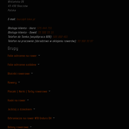
Wiślańska 26
43-430 Skoczów
Polska
E-mail:
biuro@4-bike.pl
Obsługa klienta - biuro:
575 444 731
Obsługa klienta - Dawid:
33 300 33 15
Telefon do Tomka (współpraca B2B):
505 002 401
Telefon na pracownie (doradztwo w oklejaniu rowerów):
33 300 33 97
Grupy
Folie ochronne na rower
Folie ochronne ozdobne
Błotniki rowerowe
Rowery
Plecaki | Nerki | Torby rowerowe
Kaski na rower
Jeździj z dzieckiem
Ochraniacze na rower MTB Enduro DH
Bidony rowerowe