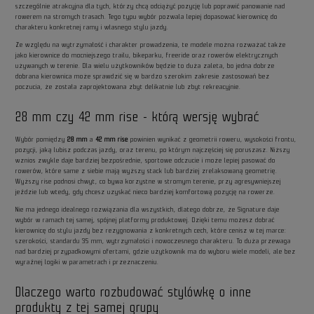
szczególnie atrakcyjna dla tych, którzy chcą odciążyć pozycję lub poprawić panowanie nad
rowerem na stromych trasach. Tego typu wybór pozwala lepiej dopasować kierownicę do
charakteru konkretnej ramy i własnego stylu jazdy.
Ze względu na wytrzymałość i charakter prowadzenia, te modele można rozważać także
jako kierownice do mocniejszego trailu, bikeparku, freeride oraz rowerów elektrycznych
używanych w terenie. Dla wielu użytkowników będzie to duża zaleta, bo jedna dobrze
dobrana kierownica może sprawdzić się w bardzo szerokim zakresie zastosowań bez
poczucia, że została zaprojektowana zbyt delikatnie lub zbyt rekreacyjnie.
28 mm czy 42 mm rise - którą wersję wybrać
Wybór pomiędzy
28 mm
a
42 mm rise
powinien wynikać z geometrii roweru, wysokości frontu,
pozycji, jaką lubisz podczas jazdy, oraz terenu, po którym najczęściej się poruszasz. Niższy
wznios zwykle daje bardziej bezpośrednie, sportowe odczucie i może lepiej pasować do
rowerów, które same z siebie mają wyższy stack lub bardziej zrelaksowaną geometrię.
Wyższy rise podnosi chwyt, co bywa korzystne w stromym terenie, przy agresywniejszej
jeździe lub wtedy, gdy chcesz uzyskać nieco bardziej komfortową pozycję na rowerze.
Nie ma jednego idealnego rozwiązania dla wszystkich, dlatego dobrze, że Signature daje
wybór w ramach tej samej, spójnej platformy produktowej. Dzięki temu możesz dobrać
kierownicę do stylu jazdy bez rezygnowania z konkretnych cech, które cenisz w tej marce:
szerokości, standardu 35 mm, wytrzymałości i nowoczesnego charakteru. To duża przewaga
nad bardziej przypadkowymi ofertami, gdzie użytkownik ma do wyboru wiele modeli, ale bez
wyraźnej logiki w parametrach i przeznaczeniu.
Dlaczego warto rozbudować stylówkę o inne
produkty z tej samej grupy