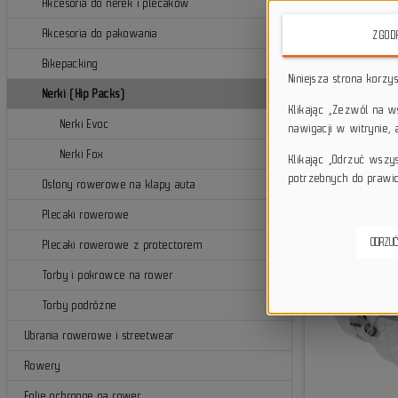
Akcesoria do nerek i plecaków
Akcesoria do pakowania
ZGOD
Bikepacking
Niniejsza strona korzy
Nerki (Hip Packs)
Klikając „Zezwól na 
Nerki Evoc
nawigacji w witrynie,
Nerki Fox
Klikając „Odrzuć wszy
potrzebnych do prawid
Osłony rowerowe na klapy auta
Plecaki rowerowe
ODRZUĆ
Plecaki rowerowe z protectorem
Torby i pokrowce na rower
Torby podróżne
Ubrania rowerowe i streetwear
Rowery
Folie ochronne na rower