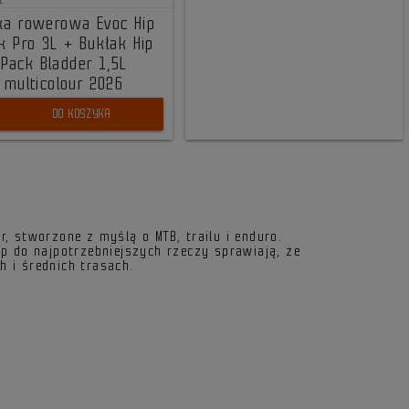
ć
ka rowerowa Evoc Hip
k Pro 3L + Bukłak Hip
Pack Bladder 1,5L
multicolour 2026
DO KOSZYKA
er, stworzone z myślą o MTB, trailu i enduro.
p do najpotrzebniejszych rzeczy sprawiają, że
h i średnich trasach.