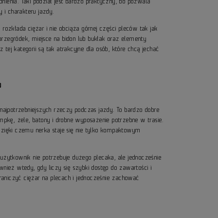
nia. Taki podział jest bardzo praktyczny, bo pozwala
 i charakteru jazdy.
rozkłada ciężar i nie obciąża górnej części pleców tak jak
rzegródek, miejsce na bidon lub bukłak oraz elementy
ej kategorii są tak atrakcyjne dla osób, które chcą jechać
?
jpotrzebniejszych rzeczy podczas jazdy. To bardzo dobre
ompkę, żele, batony i drobne wyposażenie potrzebne w trasie.
ięki czemu nerka staje się nie tylko kompaktowym
dy użytkownik nie potrzebuje dużego plecaka, ale jednocześnie
wnież wtedy, gdy liczy się szybki dostęp do zawartości i
aniczyć ciężar na plecach i jednocześnie zachować