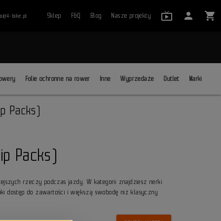
live_tv_24
person
shopping_cart
Sklep
F&Q
Blog
Nasze projekty
ro@4-bike.pl
close
owery
Folie ochronne na rower
Inne
Wyprzedaże
Outlet
Marki
ip Packs)
ip Packs)
ejszych rzeczy podczas jazdy. W kategorii znajdziesz nerki
ki dostęp do zawartości i większą swobodę niż klasyczny