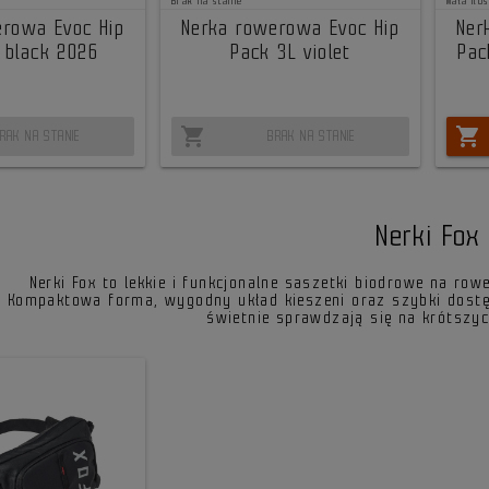
Brak na stanie
Mała iloś
erowa Evoc Hip
Nerka rowerowa Evoc Hip
Ner
 black 2026
Pack 3L violet
Pac
shopping_cart
shopping_cart
RAK NA STANIE
BRAK NA STANIE
Nerki Fox
Nerki Fox to lekkie i funkcjonalne saszetki biodrowe na row
Kompaktowa forma, wygodny układ kieszeni oraz szybki dostę
świetnie sprawdzają się na krótszyc