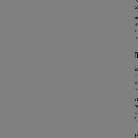
o
do
N
k
z
l
S
r
W
b
Ic
n
w
fu