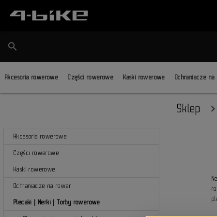
search
Akcesoria rowerowe
Części rowerowe
Kaski rowerowe
Ochraniacze na
Sklep
Akcesoria rowerowe
Części rowerowe
Kaski rowerowe
N
Ochraniacze na rower
r
pl
Plecaki | Nerki | Torby rowerowe