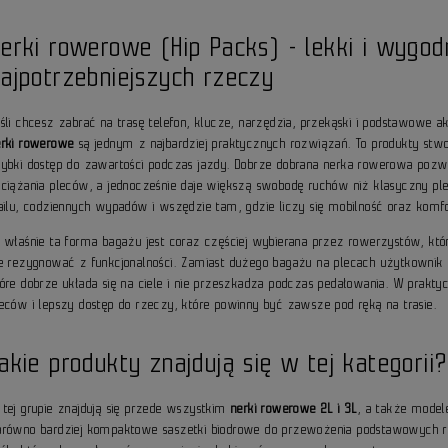
erki rowerowe (Hip Packs) - lekki i wygo
ajpotrzebniejszych rzeczy
eśli chcesz zabrać na trasę telefon, klucze, narzędzia, przekąski i podstawowe 
erki rowerowe
są jednym z najbardziej praktycznych rozwiązań. To produkty stwo
zybki dostęp do zawartości podczas jazdy. Dobrze dobrana nerka rowerowa poz
bciążania pleców, a jednocześnie daje większą swobodę ruchów niż klasyczny pl
railu, codziennych wypadów i wszędzie tam, gdzie liczy się mobilność oraz komfo
o właśnie ta forma bagażu jest coraz częściej wybierana przez rowerzystów, któ
ie rezygnować z funkcjonalności. Zamiast dużego bagażu na plecach użytkownik
tóre dobrze układa się na ciele i nie przeszkadza podczas pedałowania. W prak
leców i lepszy dostęp do rzeczy, które powinny być zawsze pod ręką na trasie.
akie produkty znajdują się w tej kategorii?
 tej grupie znajdują się przede wszystkim
nerki rowerowe 2L i 3L
, a także mode
arówno bardziej kompaktowe saszetki biodrowe do przewożenia podstawowych rz