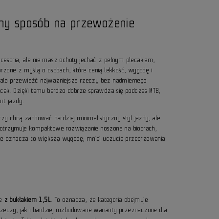
dny sposób na przewożenie
akcesoria, ale nie masz ochoty jechać z pełnym plecakiem,
rzone z myślą o osobach, które cenią lekkość, wygodę i
wala przewieźć najważniejsze rzeczy bez nadmiernego
ecak. Dzięki temu bardzo dobrze sprawdza się podczas MTB,
rt jazdy.
rzy chcą zachować bardziej minimalistyczny styl jazdy, ale
 otrzymuje kompaktowe rozwiązanie noszone na biodrach,
tyce oznacza to większą wygodę, mniej uczucia przegrzewania
le
z bukłakiem 1,5L
. To oznacza, że kategoria obejmuje
eczy, jak i bardziej rozbudowane warianty przeznaczone dla