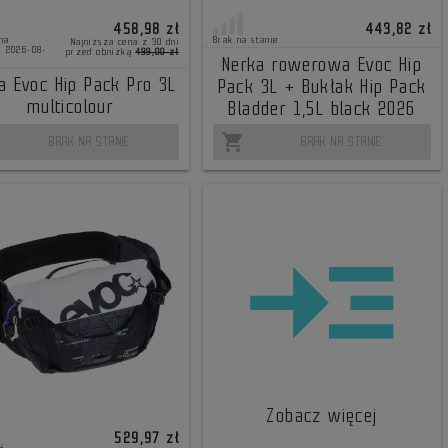
458,98 zł
443,82 zł
na
Brak na stanie
Najniższa cena z 30 dni
: 2026-08-
przed obniżką
499,00 zł
Nerka rowerowa Evoc Hip
a Evoc Hip Pack Pro 3L
Pack 3L + Bukłak Hip Pack
multicolour
Bladder 1,5L black 2026
shopping_cart
BRAK NA STANIE
BRAK NA STANIE
Zobacz więcej
529,97 zł