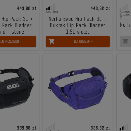
443,82 zł
443,82 zł
Mała ilość
Planowa
dostawa
 Hip Pack 3L +
Nerka Evoc Hip Pack 3L +
16
Nerk
p Pack Bladder
Bukłak Hip Pack Bladder
and - stone
1,5L violet
shopping_cart
shopping_cart
DO KOSZYKA
DO KOSZYKA
339,98 zł
326,82 zł