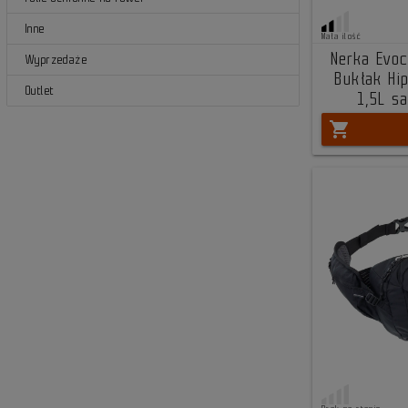
Inne
Mała ilość
Nerka Evoc
Wyprzedaże
Bukłak Hi
Outlet
1,5L s
shopping_cart