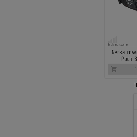
Brak na stanie
Nerka row
Pack B
shopping_cart
B
F