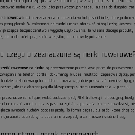
sób, które chcą połączyć przewożenie drobiazgów z wygodnym systemem nawodnie
pasować nerkę nie tylko do ilości przewożonych rzeczy, ale też do długości trasy
erka rowerowa
jest przeznaczona do noszenia wokół pasa i bioder, dlatego dobrze 
lasyczny plecak. W zależności od modelu może oferować różną liczbę kieszeni, p
większające bezpieczeństwo i wygodę użytkowania. To właśnie dlatego produkty z t
żej, ale nadal mieć przy sobie wszystko, co naprawdę potrzebne.
Do czego przeznaczone są nerki rowerowe
aszetki rowerowe na biodra
są przeznaczone przede wszystkim do przewożenia na
ozwiązanie na telefon, portfel, dokumenty, klucze, multitool, zapasową dętkę, p
 bardziej rozbudowanych modelach można wygodnie przewozić również płyny, dz
agażem, ale też alternatywą dla klasycznego systemu nawodnienia w plecaku.
h przeznaczenie najlepiej widać podczas jazdy MTB, trailowej i rekreacyjnej, kie
ie chce ruszać zupełnie bez zapasu narzędzi czy jedzenia. Nerka sprawdza się ró
iększa swoboda ruchów podczas jazdy. To forma bagażu dla osób, które chcą ogr
nkcjonalność potrzebną na codzienne przejazdy oraz krótsze i średnie trasy.
Mocne strony nerek rowerowych