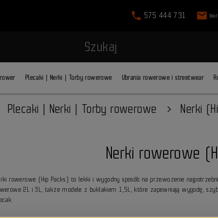
phone
mail
575 444 731
biu
Szukaj
 rower
Plecaki | Nerki | Torby rowerowe
Ubrania rowerowe i streetwear
R
Plecaki | Nerki | Torby rowerowe
Nerki (H
Nerki rowerowe (H
erki rowerowe (Hip Packs) to lekki i wygodny sposób na przewożenie najpotrzebni
owerowe 2L i 3L, także modele z bukłakiem 1,5L, które zapewniają wygodę, szyb
ecak.