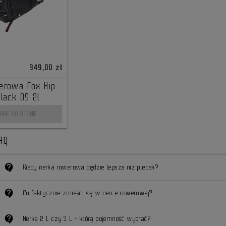
349,00 zł
erowa Fox Hip
lack OS 2l
RAK NA STANIE
AQ
contact_support
Kiedy nerka rowerowa będzie lepsza niż plecak?
contact_support
Co faktycznie zmieści się w nerce rowerowej?
contact_support
Nerka 2 L czy 3 L - którą pojemność wybrać?