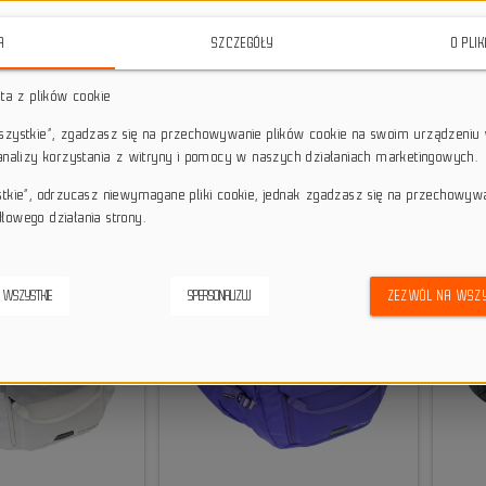
A
SZCZEGÓŁY
O PLI
Nerki Evoc
sta z plików cookie
Nerki EVOC
to praktyczne hip packi rowerowe stworzone z myśl
wszystkie”, zgadzasz się na przechowywanie plików cookie na swoim urządzeniu 
przejazdach bez klasycznego plecaka. W ofercie znajdziesz
 analizy korzystania z witryny i pomocy w naszych działaniach marketingowych.
telefon, narzędzia, przekąski, bukłak lub bidon, zachowując sw
wybór dla riderów, którzy chcą mieć najważniejsze rzeczy 
stkie”, odrzucasz niewymagane pliki cookie, jednak zgadzasz się na przechowyw
bikeparku i szybkich wyjaz
łowego działania strony.
-8,02
 WSZYSTKIE
SPERSONALIZUJ
ZEZWÓL NA WSZY