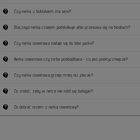
contact_support
Czy nerka z bukłakiem ma sens?
contact_support
Dlaczego nerka czasem podskakuje albo przesuwa się na biodrach?
contact_support
Czy nerka rowerowa nadaje się do bike parku?
contact_support
Nerka rowerowa czy torba podsiodłowa - co jest praktyczniejsze?
contact_support
Czy nerka rowerowa grzeje mniej niż plecak?
contact_support
Co zrobić, żeby w nerce nie robił się bałagan?
contact_support
Co dobrać razem z nerką rowerową?