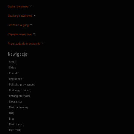
Gogle rowerowe
Oklulary rowerowe
Jedzenie w góry
Zapięcia rowerowe
Przyrządy do trenowania
Nawigacja
Start
Sklep
Kontakt
Regulamin
Polityka prywatności
Dostawy i zwroty
Metody płatności
Gwarancja
Nasi partnerzy
F&Q
Blog
Nasi riderzy
Miejscówki