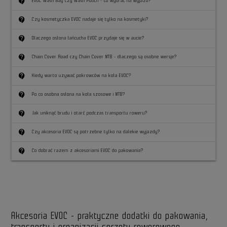
contact_support
EVOC Wash Bag czy Wash Pouch - co wybrać na wyjazd?
contact_support
Czy kosmetyczka EVOC nadaje się tylko na kosmetyki?
contact_support
Dlaczego osłona łańcucha EVOC przydaje się w aucie?
contact_support
Chain Cover Road czy Chain Cover MTB - dlaczego są osobne wersje?
contact_support
Kiedy warto używać pokrowców na koła EVOC?
contact_support
Po co osobna osłona na koła szosowe i MTB?
contact_support
Jak uniknąć brudu i otarć podczas transportu roweru?
contact_support
Czy akcesoria EVOC są potrzebne tylko na dalekie wyjazdy?
contact_support
Co dobrać razem z akcesoriami EVOC do pakowania?
Akcesoria EVOC - praktyczne dodatki do pakowania,
transportu i organizacji sprzętu rowerowego