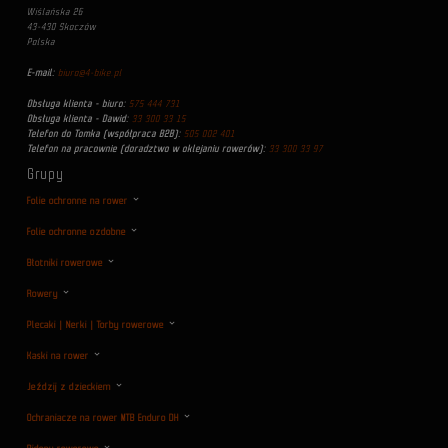
Wiślańska 26
43-430 Skoczów
Polska
E-mail:
biuro@4-bike.pl
Obsługa klienta - biuro:
575 444 731
Obsługa klienta - Dawid:
33 300 33 15
Telefon do Tomka (współpraca B2B):
505 002 401
Telefon na pracownie (doradztwo w oklejaniu rowerów):
33 300 33 97
Grupy
Folie ochronne na rower
Folie ochronne ozdobne
Błotniki rowerowe
Rowery
Plecaki | Nerki | Torby rowerowe
Kaski na rower
Jeździj z dzieckiem
Ochraniacze na rower MTB Enduro DH