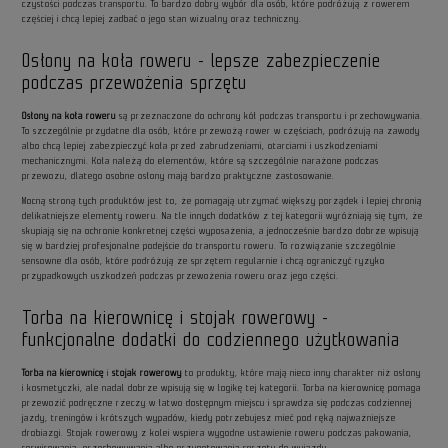
czystości podczas transportu. To bardzo dobry wybór dla osób, które podróżują z rowerem
częściej i chcą lepiej zadbać o jego stan wizualny oraz techniczny.
Osłony na koła roweru - lepsze zabezpieczenie
podczas przewożenia sprzętu
Osłony na koła roweru
są przeznaczone do ochrony kół podczas transportu i przechowywania.
To szczególnie przydatne dla osób, które przewożą rower w częściach, podróżują na zawody
albo chcą lepiej zabezpieczyć koła przed zabrudzeniami, otarciami i uszkodzeniami
mechanicznymi. Koła należą do elementów, które są szczególnie narażone podczas
przewozu, dlatego osobne osłony mają bardzo praktyczne zastosowanie.
Mocną stroną tych produktów jest to, że pomagają utrzymać większy porządek i lepiej chronią
delikatniejsze elementy roweru. Na tle innych dodatków z tej kategorii wyróżniają się tym, że
skupiają się na ochronie konkretnej części wyposażenia, a jednocześnie bardzo dobrze wpisują
się w bardziej profesjonalne podejście do transportu roweru. To rozwiązanie szczególnie
sensowne dla osób, które podróżują ze sprzętem regularnie i chcą ograniczyć ryzyko
przypadkowych uszkodzeń podczas przewożenia roweru oraz jego części.
Torba na kierownicę i stojak rowerowy -
funkcjonalne dodatki do codziennego użytkowania
Torba na kierownicę
i
stojak rowerowy
to produkty, które mają nieco inny charakter niż osłony
i kosmetyczki, ale nadal dobrze wpisują się w logikę tej kategorii. Torba na kierownicę pomaga
przewozić podręczne rzeczy w łatwo dostępnym miejscu i sprawdza się podczas codziennej
jazdy, treningów i krótszych wypadów, kiedy potrzebujesz mieć pod ręką najważniejsze
drobiazgi. Stojak rowerowy z kolei wspiera wygodne ustawienie roweru podczas pakowania,
serwisowania, przechowywania albo przygotowania sprzętu do wyjazdu.