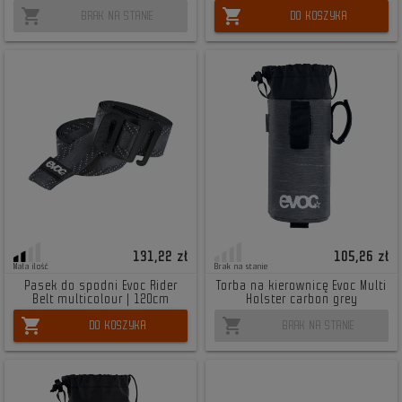
shopping_cart
shopping_cart
BRAK NA STANIE
DO KOSZYKA
131,22 zł
105,26 zł
Mała ilość
Brak na stanie
Pasek do spodni Evoc Rider
Torba na kierownicę Evoc Multi
Belt multicolour | 120cm
Holster carbon grey
shopping_cart
shopping_cart
DO KOSZYKA
BRAK NA STANIE