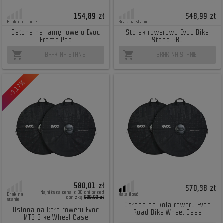
154,89 zł
548,99 zł
Brak na stanie
Brak na stanie
Osłona na ramę roweru Evoc
Stojak rowerowy Evoc Bike
Frame Pad
Stand PRO
shopping_cart
shopping_cart
BRAK NA STANIE
BRAK NA STANIE
-3,17%
580,01 zł
570,38 zł
Najniższa cena z 30 dni przed
Brak na
Mała ilość
obniżką
599,00 zł
stanie
Osłona na koła roweru Evoc
Osłona na koła roweru Evoc
Road Bike Wheel Case
MTB Bike Wheel Case