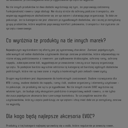
Na tle innych produktów te dwa dodatki wyróżniają się tym, że poprawiają codzienną
funkcjonalność roweru i jego obsługi. Nie służą stricte do ochrony podczas transportu, ale
wspierają wygodniejsze obchodzenie się ze sprzętem i ułatwiają jego organizację. To dobrze
pokazuje, że ta kategoria nie jest zbiorem przypadkowych dodatków, ale raczej przemyślaną
grupą produktów, które wspólnie poprawiają komfort pakowania, transportu i korzystania ze
sprzętu rowerowego.
Co wyróżnia te produkty na tle innych marek?
Największym wyróżnikiem tej oferty jest jej systemowy charakter. Zamiast pojedynczych,
oderwanych od siebie dodatków użytkownik dostaje zestaw produktów, które odpowiadają na
różne etapy podróżowania z rowerem: porządkowanie drobiazgów, ochronę ramy, ochronę
napędu, zabezpieczenie kół, wygodniejsze przewożenie rzeczy oraz lepszą organizację
sprzętu. To podejście bardzo wyraźnie odróżnia tę kategorię od bardziej ogólnych dodatków
podróżnych, które nie są tworzone z myślą o konkretnych potrzebach rowerzysty.
Drugim wyróżnikiem jest dopasowanie do konkretnych zastosowań. Osobne rozwiązania dla
MTB i szosy, osobne dodatki do napędu, ramy i kół, osobne organizery i elementy użytkowe –
to pokazuje, że produkty nie są tu przypadkowe. Na tle innych marek EVOC wyróżnia się
właśnie tym, że buduje cały ekosystem podróżno-transportowy wokół roweru, a nie tylko
dorzuca pojedyncze akcesoria bez szerszego kontekstu. To szczególnie ważne dla
użytkowników, którzy często podróżują ze sprzętem i chcą mieć dobrze przemyślany zestaw
na wyjazdy.
Dla kogo będą najlepsze akcesoria EVOC?
Produkty z tej kategorii najlepiej sprawdzą się u osób, które regularnie przewożą rower,