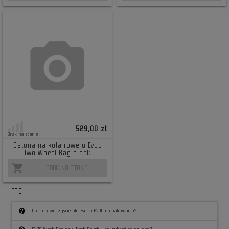
529,00 zł
Brak na stanie
Osłona na koła roweru Evoc
Two Wheel Bag black
shopping_cart
BRAK NA STANIE
FAQ
contact_support
Po co rowerzyście akcesoria EVOC do pakowania?