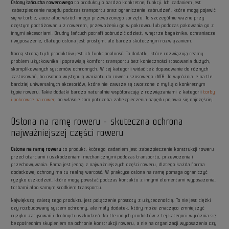
Osłony łańcucha rowerowego
to produkty o bardzo konkretnej funkcji. Ich zadaniem jest
zabezpieczenie napędu podczas transportu oraz ograniczenie zabrudzeń, które mogą pojawić
się w torbie, aucie albo wśród innego przewożonego sprzętu. To szczególnie ważne przy
częstym podróżowaniu z rowerem, przewożeniu go w pokrowcu lub podczas pakowania go z
innymi akcesoriami. Brudny łańcuch potrafi pobrudzić odzież, wnętrze bagażnika, ochraniacze
i wyposażenie, dlatego osłona jest prostym, ale bardzo skutecznym rozwiązaniem.
Mocną stroną tych produktów jest ich funkcjonalność. To dodatki, które rozwiązują realny
problem użytkownika i poprawiają komfort transportu bez konieczności stosowania dużych,
skomplikowanych systemów ochronnych. W tej kategorii widać też dopasowanie do różnych
zastosowań, bo osobno występują warianty do roweru szosowego i MTB. To wyróżnia je na tle
bardziej uniwersalnych akcesoriów, które nie zawsze są tworzone z myślą o konkretnym
typie roweru. Takie dodatki bardzo naturalnie współpracują z rozwiązaniami z kategorii
torby
i pokrowce na rower
, bo właśnie tam potrzeba zabezpieczenia napędu pojawia się najczęściej.
Osłona na ramę roweru - skuteczna ochrona
najważniejszej części roweru
Osłona na ramę roweru
to produkt, którego zadaniem jest zabezpieczenie konstrukcji roweru
przed otarciami i uszkodzeniami mechanicznymi podczas transportu, przewożenia i
przechowywania. Rama jest jedną z najważniejszych części roweru, dlatego każda forma
dodatkowej ochrony ma tu realną wartość. W praktyce osłona na ramę pomaga ograniczyć
ryzyko uszkodzeń, które mogą powstać podczas kontaktu z innymi elementami wyposażenia,
torbami albo samym środkiem transportu.
Największą zaletą tego produktu jest połączenie prostoty z użytecznością. To nie jest ciężki
czy rozbudowany system ochronny, ale mały dodatek, który może znacząco zmniejszyć
ryzyko zarysowań i drobnych uszkodzeń. Na tle innych produktów z tej kategorii wyróżnia się
bezpośrednim skupieniem na ochronie konstrukcji roweru, a nie na organizacji wyposażenia czy