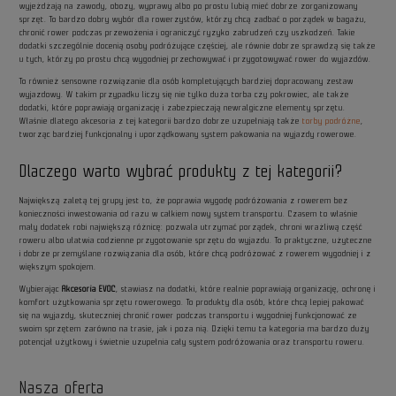
wyjeżdżają na zawody, obozy, wyprawy albo po prostu lubią mieć dobrze zorganizowany
sprzęt. To bardzo dobry wybór dla rowerzystów, którzy chcą zadbać o porządek w bagażu,
chronić rower podczas przewożenia i ograniczyć ryzyko zabrudzeń czy uszkodzeń. Takie
dodatki szczególnie docenią osoby podróżujące częściej, ale równie dobrze sprawdzą się także
u tych, którzy po prostu chcą wygodniej przechowywać i przygotowywać rower do wyjazdów.
To również sensowne rozwiązanie dla osób kompletujących bardziej dopracowany zestaw
wyjazdowy. W takim przypadku liczy się nie tylko duża torba czy pokrowiec, ale także
dodatki, które poprawiają organizację i zabezpieczają newralgiczne elementy sprzętu.
Właśnie dlatego akcesoria z tej kategorii bardzo dobrze uzupełniają także
torby podróżne
,
tworząc bardziej funkcjonalny i uporządkowany system pakowania na wyjazdy rowerowe.
Dlaczego warto wybrać produkty z tej kategorii?
Największą zaletą tej grupy jest to, że poprawia wygodę podróżowania z rowerem bez
konieczności inwestowania od razu w całkiem nowy system transportu. Czasem to właśnie
mały dodatek robi największą różnicę: pozwala utrzymać porządek, chroni wrażliwą część
roweru albo ułatwia codzienne przygotowanie sprzętu do wyjazdu. To praktyczne, użyteczne
i dobrze przemyślane rozwiązania dla osób, które chcą podróżować z rowerem wygodniej i z
większym spokojem.
Wybierając
Akcesoria EVOC
, stawiasz na dodatki, które realnie poprawiają organizację, ochronę i
komfort użytkowania sprzętu rowerowego. To produkty dla osób, które chcą lepiej pakować
się na wyjazdy, skuteczniej chronić rower podczas transportu i wygodniej funkcjonować ze
swoim sprzętem zarówno na trasie, jak i poza nią. Dzięki temu ta kategoria ma bardzo duży
potencjał użytkowy i świetnie uzupełnia cały system podróżowania oraz transportu roweru.
Nasza oferta