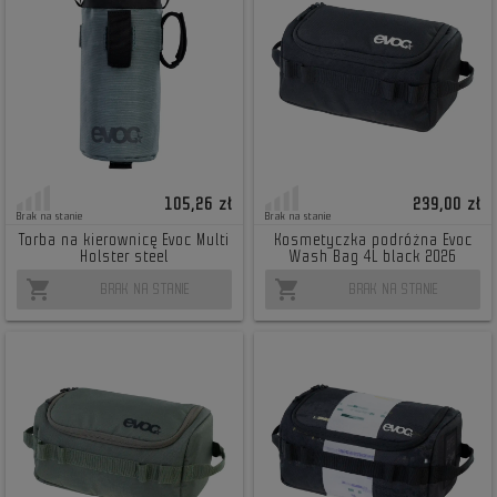
105,26 zł
239,00 zł
Brak na stanie
Brak na stanie
Torba na kierownicę Evoc Multi
Kosmetyczka podróżna Evoc
Holster steel
Wash Bag 4L black 2026
shopping_cart
shopping_cart
BRAK NA STANIE
BRAK NA STANIE