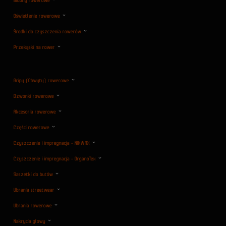
Bidony rowerowe
Oświetlenie rowerowe
Środki do czyszczenia rowerów
Przekąski na rower
Gripy (Chwyty) rowerowe
Dzwonki rowerowe
Akcesoria rowerowe
Części rowerowe
Czyszczenie i impregnacja - NIKWAX
Czyszczenie i impregnacja - OrganoTex
Saszetki do butów
Ubrania streetwear
Ubrania rowerowe
Nakrycia głowy