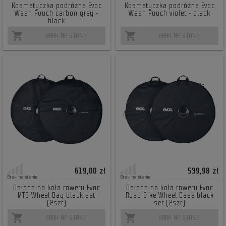
Kosmetyczka podróżna Evoc
Kosmetyczka podróżna Evoc
Wash Pouch carbon grey -
Wash Pouch violet - black
black
shopping_cart
shopping_cart
BRAK NA STANIE
BRAK NA STANIE
619,00 zł
539,98 zł
Brak na stanie
Brak na stanie
Osłona na koła roweru Evoc
Osłona na koła roweru Evoc
MTB Wheel Bag black set
Road Bike Wheel Case black
(2szt)
set (2szt)
shopping_cart
shopping_cart
BRAK NA STANIE
BRAK NA STANIE