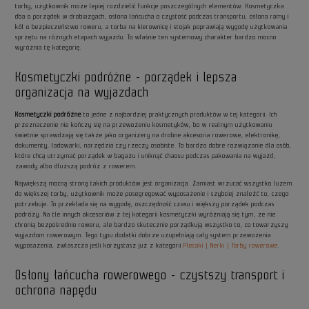
torby, użytkownik może lepiej rozdzielić funkcje poszczególnych elementów. Kosmetyczka
dba o porządek w drobiazgach, osłona łańcucha o czystość podczas transportu, osłona ramy i
kół o bezpieczeństwo roweru, a torba na kierownicę i stojak poprawiają wygodę użytkowania
sprzętu na różnych etapach wyjazdu. To właśnie ten systemowy charakter bardzo mocno
wyróżnia tę kategorię.
Kosmetyczki podróżne - porządek i lepsza
organizacja na wyjazdach
Kosmetyczki podróżne
to jedne z najbardziej praktycznych produktów w tej kategorii. Ich
przeznaczenie nie kończy się na przewożeniu kosmetyków, bo w realnym użytkowaniu
świetnie sprawdzają się także jako organizery na drobne akcesoria rowerowe, elektronikę,
dokumenty, ładowarki, narzędzia czy rzeczy osobiste. To bardzo dobre rozwiązanie dla osób,
które chcą utrzymać porządek w bagażu i uniknąć chaosu podczas pakowania na wyjazd,
zawody albo dłuższą podróż z rowerem.
Największą mocną stroną takich produktów jest organizacja. Zamiast wrzucać wszystko luzem
do większej torby, użytkownik może posegregować wyposażenie i szybciej znaleźć to, czego
potrzebuje. To przekłada się na wygodę, oszczędność czasu i większy porządek podczas
podróży. Na tle innych akcesoriów z tej kategorii kosmetyczki wyróżniają się tym, że nie
chronią bezpośrednio roweru, ale bardzo skutecznie porządkują wszystko to, co towarzyszy
wyjazdom rowerowym. Tego typu dodatki dobrze uzupełniają cały system przewożenia
wyposażenia, zwłaszcza jeśli korzystasz już z kategorii
Plecaki | Nerki | Torby rowerowe
.
Osłony łańcucha rowerowego - czystszy transport i
ochrona napędu