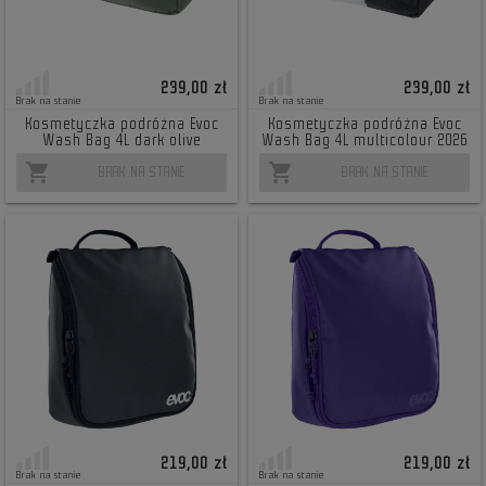
239,00 zł
239,00 zł
Brak na stanie
Brak na stanie
Kosmetyczka podróżna Evoc
Kosmetyczka podróżna Evoc
Wash Bag 4L dark olive
Wash Bag 4L multicolour 2026
shopping_cart
shopping_cart
BRAK NA STANIE
BRAK NA STANIE
219,00 zł
219,00 zł
Brak na stanie
Brak na stanie