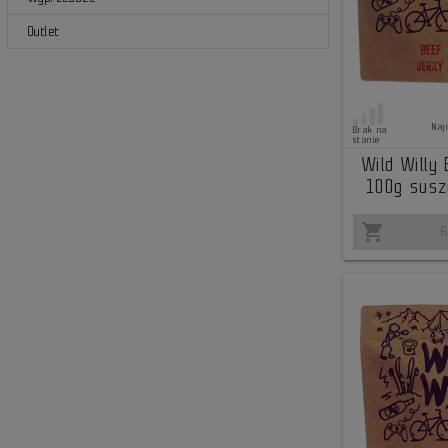
Outlet
Naj
Brak na
stanie
Wild Willy
100g sus
shopping_cart
B