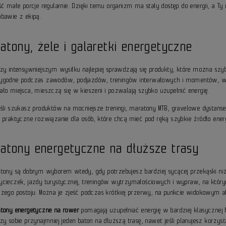
ść małe porcje regularnie. Dzięki temu organizm ma stały dostęp do energii, a Ty 
abawie z ekipą.
atony, żele i galaretki energetyczne
rzy intensywniejszym wysiłku najlepiej sprawdzają się produkty, które można szy
ygodne podczas zawodów, podjazdów, treningów interwałowych i momentów, w kt
ało miejsca, mieszczą się w kieszeni i pozwalają szybko uzupełnić energię.
eśli szukasz produktów na mocniejsze treningi, maratony MTB, gravelowe dystan
o praktyczne rozwiązanie dla osób, które chcą mieć pod ręką szybkie źródło ener
Batony energetyczne na dłuższe trasy
atony są dobrym wyborem wtedy, gdy potrzebujesz bardziej sycącej przekąski niż
ycieczek, jazdy turystycznej, treningów wytrzymałościowych i wypraw, na któryc
użego postoju. Można je zjeść podczas krótkiej przerwy, na punkcie widokowym a
atony energetyczne na rower
pomagają uzupełniać energię w bardziej klasycznej 
rzy sobie przynajmniej jeden baton na dłuższą trasę, nawet jeśli planujesz korzy