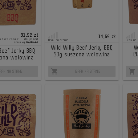
31,92 zł
14,69 zł
niższa cena z 30 dni przed
Brak na stanie
Brak na 
obniżką
37,39 zł
Wild Willy Beef Jerky BBQ
W
 Beef Jerky BBQ
30g suszona wołowina
C
zona wołowina
shopping_cart
shopping_cart
RAK NA STANIE
BRAK NA STANIE