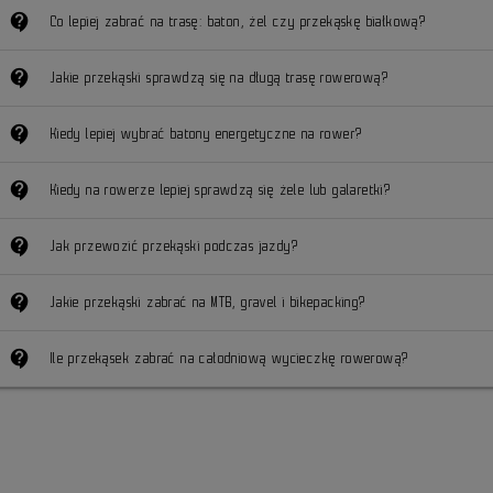
contact_support
Co lepiej zabrać na trasę: baton, żel czy przekąskę białkową?
contact_support
Jakie przekąski sprawdzą się na długą trasę rowerową?
contact_support
Kiedy lepiej wybrać batony energetyczne na rower?
contact_support
Kiedy na rowerze lepiej sprawdzą się żele lub galaretki?
contact_support
Jak przewozić przekąski podczas jazdy?
contact_support
Jakie przekąski zabrać na MTB, gravel i bikepacking?
contact_support
Ile przekąsek zabrać na całodniową wycieczkę rowerową?