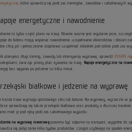
nergetyczne
, które sprawdzą się podczas treningów, zawodów i całodniowych 
apoje energetyczne i nawodnienie
dzenie to tylko część planu na trasę. Równie ważne jest regularne picie, szczegó
apoje do bidonu mogą wspierać nawodnienie, uzupełnianie elektrolitów i dostarcza
óre chcą pić i jednocześnie stopniowo uzupełniać składniki potrzebne podczas wys
eśli planujesz długi trening, zawody lub intensywną wyprawę, sprawdź
226ERS na
rzekąskami, tworząc prosty plan żywienia na trasę.
Napoje energetyczne na rowe
ergię bez sięgania po jedzenie co kilka minut.
rzekąski białkowe i jedzenie na wyprawę
ie każda trasa wymaga sportowego żelu lub batona. Na wyprawy, wycieczki w gór
obrze sprawdzają się także przekąski białkowe oraz produkty o dłuższej trwałośc
arto mieć je pod ręką podczas całodniowego wyjazdu.
edzenie na wyprawę rowerową
powinno być odporne na transport, wygodne do zje
prawdza się połączenie kilku typów produktów: czegoś szybkiego na spadek energi