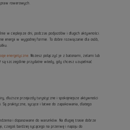
wypraw rowerowych.
lnie w cieplejsze dni, podczas podjazdów i długich aktywności.
nie energii w wygodnej formie. To dobre rozwiązanie dla osób,
iłku.
poje energetyczne
. Możesz połączyć je z batonami, żelami lub
r
są szczególnie przydatne wtedy, gdy chcesz uzupełniać
y, dłuższe przejazdy turystyczne i spokojniejsze aktywności
i. Są praktyczne, sycące i łatwe do zapakowania, dlatego
dzenia i dopasowane do warunków. Na długiej trasie dobrze
i, czegoś bardziej sycącego na przerwę i napoju do