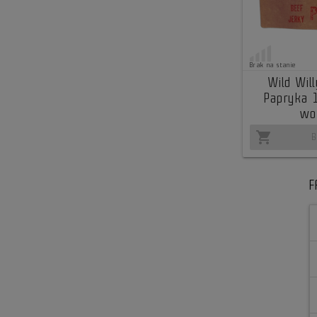
Brak na stanie
Wild Wil
Papryka 
wo
shopping_cart
B
F