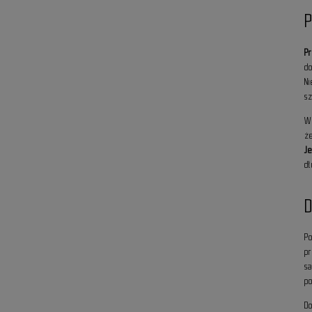
P
P
d
N
sz
W 
że
J
d
D
P
p
s
p
D