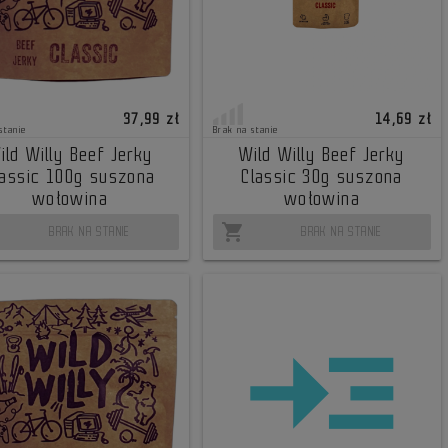
37,99 zł
14,69 zł
stanie
Brak na stanie
ild Willy Beef Jerky
Wild Willy Beef Jerky
lassic 100g suszona
Classic 30g suszona
wołowina
wołowina
shopping_cart
BRAK NA STANIE
BRAK NA STANIE