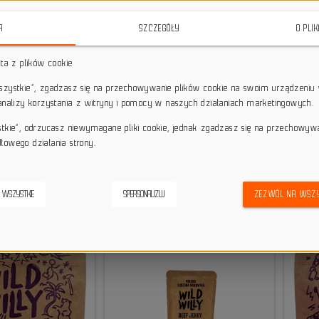
alaretki, napoje, elektrolity i przekąski białkowe sprawdzą się zarówno podczas
owietrzu.
A
SZCZEGÓŁY
O PLI
sta z plików cookie
wszystkie”, zgadzasz się na przechowywanie plików cookie na swoim urządzeniu 
 analizy korzystania z witryny i pomocy w naszych działaniach marketingowych.
Przekąski Wild Willy
stkie”, odrzucasz niewymagane pliki cookie, jednak zgadzasz się na przechowyw
Przekąski Wild Willy to zdrowe i smaczne produkty stworzon
łowego działania strony.
aktywnych oraz ceniących wysoką jakość.
Bogate w białko sus
bakalii oraz batoniki proteinowe dostarczają energii w każde
podróży.
Bez sztucznych dodatków, glutenu i GMO, przekąski 
słodyczy i fast foodów. Dzięki wygodnym opakowaniom i różno
 WSZYSTKIE
SPERSONALIZUJ
ZEZWÓL NA WSZY
na każdą okazję