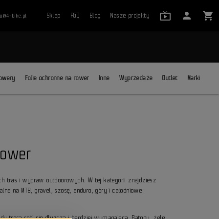
live_tv_24
person
shopping_cart
Sklep
F&Q
Blog
Nasze projekty
ro@4-bike.pl
close
owery
Folie ochronne na rower
Inne
Wyprzedaże
Outlet
Marki
rower
h tras i wypraw outdoorowych. W tej kategorii znajdziesz
alne na MTB, gravel, szosę, enduro, góry i całodniowe
dy trasa robi się dłuższa i bardziej wymagająca. Batony, żele,