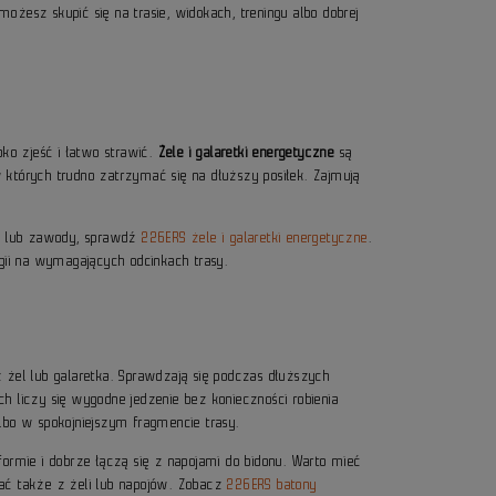
możesz skupić się na trasie, widokach, treningu albo dobrej
bko zjeść i łatwo strawić.
Żele i galaretki energetyczne
są
órych trudno zatrzymać się na dłuższy posiłek. Zajmują
se lub zawody, sprawdź
226ERS żele i galaretki energetyczne
.
gii na wymagających odcinkach trasy.
 żel lub galaretka. Sprawdzają się podczas dłuższych
h liczy się wygodne jedzenie bez konieczności robienia
lbo w spokojniejszym fragmencie trasy.
formie i dobrze łączą się z napojami do bidonu. Warto mieć
stać także z żeli lub napojów. Zobacz
226ERS batony