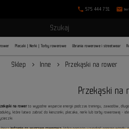
phone
mail
575 444 731
biu
Szukaj
 rower
Plecaki | Nerki | Torby rowerowe
Ubrania rowerowe i streetwear
R
Sklep
Inne
Przekąski na rower
Przekąski na 
rzekąski na rower
to wygodne wsparcie energii podczas treningu, zawodów, długic
odukty, które łatwo zabrać do kieszonki, plecaka, nerki lub torby rowerowej - ide
ycieczki.
ybierz
jedzenie na wyprawę rowerową
, które pomoże uzupełnić energię wtedy, g