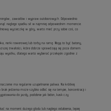
reningów, zawodów i wypraw outdoorowych. Odpowiednio
iknąć nagłego spadku sił w najmniej odpowiednim momencie.
łodniową wycieczkę w góry, warto mieć przy sobie coś, co
caka, nerki rowerowej lub torby na ramę. Mogą to być batony,
 dłuższej trwałości, które dobrze sprawdzają się poza domem.
ju wysiłku, dlatego warto wybierać przekąski zgodnie z
?
aczenie ma regularne uzupełnianie paliwa. Na krótkiej
brak jedzenia może szybko odbić się na tempie, koncentracji i
gotowania do jazdy, podobnie jak bidon, kask czy
ać na moment dużego głodu lub nagłego osłabienia, lepiej