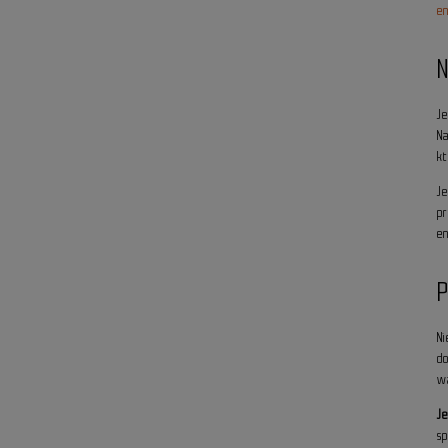
e
N
Je
N
kt
J
p
en
P
N
d
w
J
s