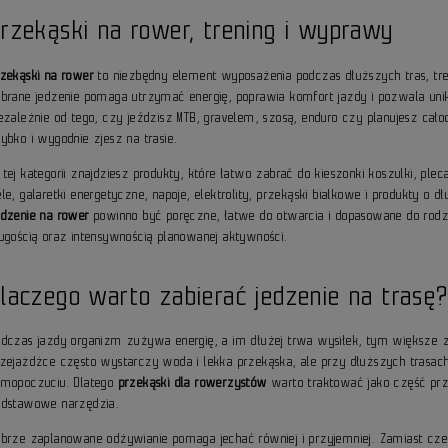
rzekąski na rower, trening i wyprawy
rzekąski na rower
to niezbędny element wyposażenia podczas dłuższych tras, t
obrane jedzenie pomaga utrzymać energię, poprawia komfort jazdy i pozwala un
iezależnie od tego, czy jeździsz MTB, gravelem, szosą, enduro czy planujesz ca
ybko i wygodnie zjesz na trasie.
tej kategorii znajdziesz produkty, które łatwo zabrać do kieszonki koszulki, ple
le, galaretki energetyczne, napoje, elektrolity, przekąski białkowe i produkty o
edzenie na rower
powinno być poręczne, łatwe do otwarcia i dopasowane do rodza
ługością oraz intensywnością planowanej aktywności.
laczego warto zabierać jedzenie na trasę
odczas jazdy organizm zużywa energię, a im dłużej trwa wysiłek, tym większe zn
rzejażdżce często wystarczy woda i lekka przekąska, ale przy dłuższych trasach 
amopoczuciu. Dlatego
przekąski dla rowerzystów
warto traktować jako część przy
odstawowe narzędzia.
obrze zaplanowane odżywianie pomaga jechać równiej i przyjemniej. Zamiast czek