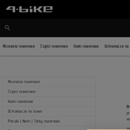
search
Akcesoria rowerowe
Części rowerowe
Kaski rowerowe
Ochraniacze na
Akcesoria rowerowe
Części rowerowe
Kaski rowerowe
P
Ochraniacze na rower
pr
w
Plecaki | Nerki | Torby rowerowe
W