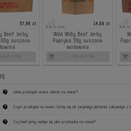
37,99 zł
14,69 zł
Brak na stanie
Brak na 
ly Beef Jerky
Wild Willy Beef Jerky
W
100g suszona
Papryka 30g suszona
Papr
łowina
wołowina
shopping_cart
shopping_cart
RAK NA STANIE
BRAK NA STANIE
AQ
contact_support
Jakie przekąski warto zabrać na rower?
contact_support
Czym przekąski na rower różnią się od zwykłego jedzenia zabranego z
contact_support
Czy beef jerky nadaje się jako przekąska na rower?