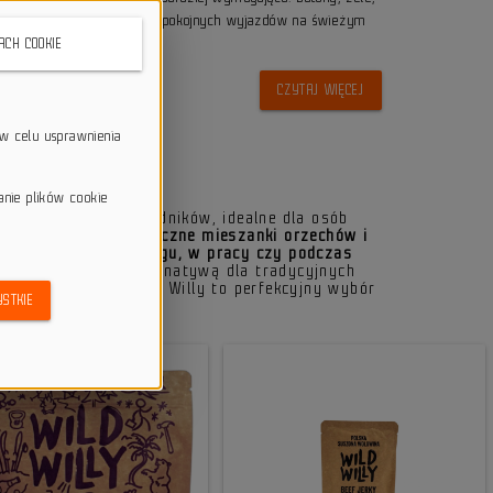
 intensywnego wysiłku, jak i spokojnych wyjazdów na świeżym
KACH COOKIE
CZYTAJ WIĘCEJ
w celu usprawnienia
 Beef Jerky
anie plików cookie
e z naturalnych składników, idealne dla osób
zone mięsa, energetyczne mieszanki orzechów i
j sytuacji - na treningu, w pracy czy podczas
te są doskonałą alternatywą dla tradycyjnych
rodnym smakom, Wild Willy to perfekcyjny wybór
STKIE
.