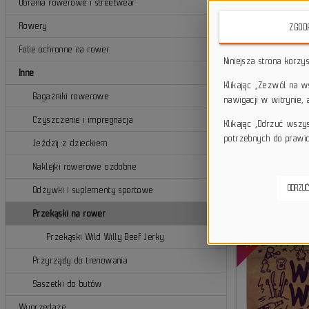
Ubrania rowerowe i streetwear
g
Rowery
p
ZGOD
Folie ochronne na rower
Niniejsza strona korzy
Inne
Klikając „Zezwól na 
Bagażniki rowerowe
nawigacji w witrynie,
Czyszczenie i impregnacja
Klikając „Odrzuć wszy
potrzebnych do prawid
Jeździj z dzieckiem
Naklejki rowerowe ozdobne
ODRZUĆ
Odżywki i suplementy sportowe
Przekąski na rower
-14,63%
Przekąski Wild Willy Beef Jerky
Przyrządy do trenowania
Saszetki do butów
Wyprzedaże