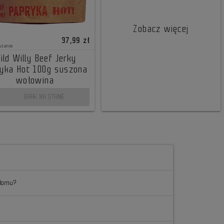
Zobacz więcej
37,99 zł
stanie
ild Willy Beef Jerky
yka Hot 100g suszona
wołowina
BRAK NA STANIE
 domu?