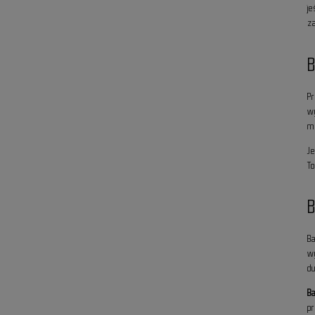
je
z
B
P
w
m
J
T
B
w
d
B
p