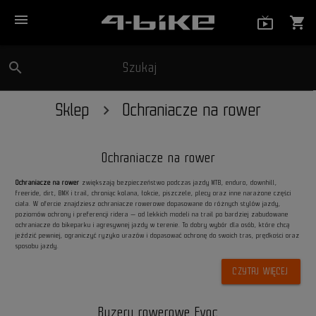
menu
live_tv_
shopping_cart
search
Szukaj
close
Sklep
Ochraniacze na rower
Ochraniacze na rower
Ochraniacze na rower
zwiększają bezpieczeństwo podczas jazdy MTB, enduro, downhill,
freeride, dirt, BMX i trail, chroniąc kolana, łokcie, piszczele, plecy oraz inne narażone części
ciała. W ofercie znajdziesz ochraniacze rowerowe dopasowane do różnych stylów jazdy,
poziomów ochrony i preferencji ridera — od lekkich modeli na trail po bardziej zabudowane
ochraniacze do bikeparku i agresywnej jazdy w terenie. To dobry wybór dla osób, które chcą
jeździć pewniej, ograniczyć ryzyko urazów i dopasować ochronę do swoich tras, prędkości oraz
sposobu jazdy.
CZYTAJ WIĘCEJ
Buzery rowerowe Evoc