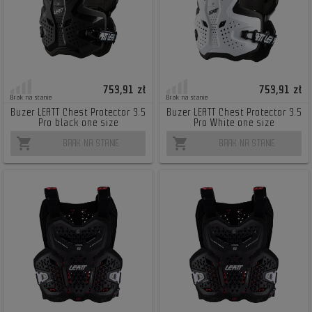
753,91 zł
753,91 zł
Brak na stanie
Brak na stanie
Buzer LEATT Chest Protector 3.5
Buzer LEATT Chest Protector 3.5
Pro black one size
Pro White one size
shopping_cart
shopping_cart
BRAK NA STANIE
BRAK NA STANIE