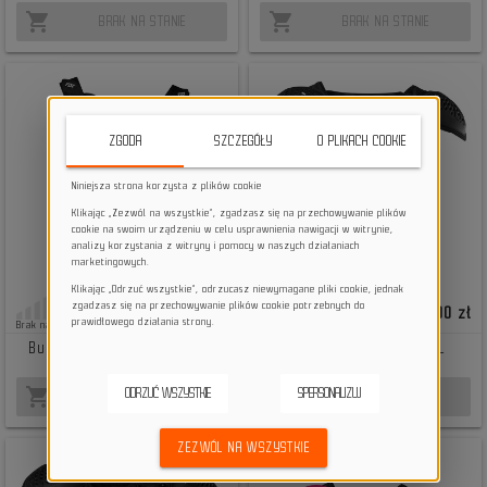
shopping_cart
shopping_cart
BRAK NA STANIE
BRAK NA STANIE
ZGODA
SZCZEGÓŁY
O PLIKACH COOKIE
Niniejsza strona korzysta z plików cookie
Klikając „Zezwól na wszystkie”, zgadzasz się na przechowywanie plików
cookie na swoim urządzeniu w celu usprawnienia nawigacji w witrynie,
analizy korzystania z witryny i pomocy w naszych działaniach
marketingowych.
Klikając „Odrzuć wszystkie”, odrzucasz niewymagane pliki cookie, jednak
zgadzasz się na przechowywanie plików cookie potrzebnych do
649,00 zł
499,00 zł
prawidłowego działania strony.
Brak na stanie
Brak na stanie
Buzer Fox Junior Raceframe
Buzer Fox R3 black L/XL
Roost black YOS
shopping_cart
shopping_cart
ODRZUĆ WSZYSTKIE
SPERSONALIZUJ
BRAK NA STANIE
BRAK NA STANIE
ZEZWÓL NA WSZYSTKIE