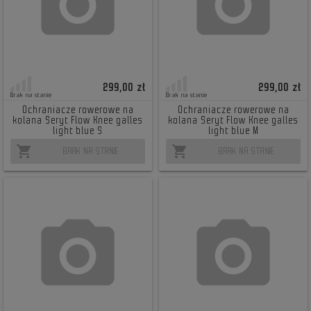
299,00 zł
299,00 zł
Brak na stanie
Brak na stanie
Ochraniacze rowerowe na
Ochraniacze rowerowe na
kolana Seryt Flow Knee galles
kolana Seryt Flow Knee galles
light blue S
light blue M
shopping_cart
shopping_cart
BRAK NA STANIE
BRAK NA STANIE