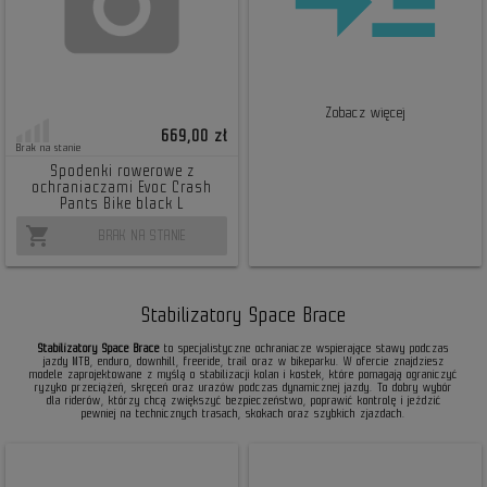
Zobacz więcej
669,00 zł
Brak na stanie
Spodenki rowerowe z
ochraniaczami Evoc Crash
Pants Bike black L
shopping_cart
BRAK NA STANIE
Stabilizatory Space Brace
Stabilizatory Space Brace
to specjalistyczne ochraniacze wspierające stawy podczas
jazdy MTB, enduro, downhill, freeride, trail oraz w bikeparku. W ofercie znajdziesz
modele zaprojektowane z myślą o stabilizacji kolan i kostek, które pomagają ograniczyć
ryzyko przeciążeń, skręceń oraz urazów podczas dynamicznej jazdy. To dobry wybór
dla riderów, którzy chcą zwiększyć bezpieczeństwo, poprawić kontrolę i jeździć
pewniej na technicznych trasach, skokach oraz szybkich zjazdach.