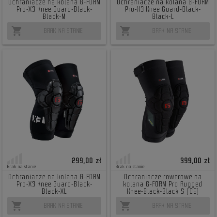
Ochraniacze na kolana G-FORM
Ochraniacze na kolana G-FORM
Pro-X3 Knee Guard-Black-
Pro-X3 Knee Guard-Black-
Black-M
Black-L
shopping_cart
shopping_cart
BRAK NA STANIE
BRAK NA STANIE
299,00 zł
399,00 zł
Brak na stanie
Brak na stanie
Ochraniacze na kolana G-FORM
Ochraniacze rowerowe na
Pro-X3 Knee Guard-Black-
kolana G-FORM Pro Rugged
Black-XL
Knee-Black-Black S (CE)
shopping_cart
shopping_cart
BRAK NA STANIE
BRAK NA STANIE