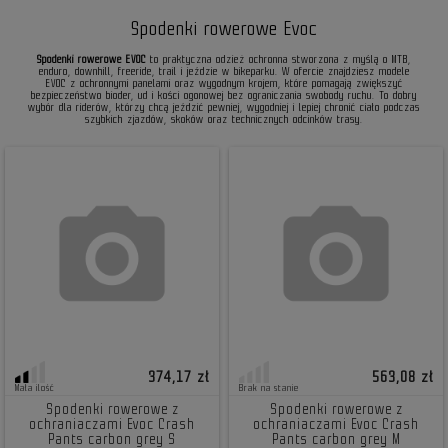
Spodenki rowerowe Evoc
Spodenki rowerowe EVOC
to praktyczna odzież ochronna stworzona z myślą o MTB,
enduro, downhill, freeride, trail i jeździe w bikeparku. W ofercie znajdziesz modele
EVOC z ochronnymi panelami oraz wygodnym krojem, które pomagają zwiększyć
bezpieczeństwo bioder, ud i kości ogonowej bez ograniczania swobody ruchu. To dobry
wybór dla riderów, którzy chcą jeździć pewniej, wygodniej i lepiej chronić ciało podczas
szybkich zjazdów, skoków oraz technicznych odcinków trasy.
374,17 zł
563,08 zł
Mała ilość
Brak na stanie
Spodenki rowerowe z
Spodenki rowerowe z
ochraniaczami Evoc Crash
ochraniaczami Evoc Crash
Pants carbon grey S
Pants carbon grey M