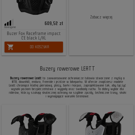
Zobacz więcej
609,52 zł
Dostępne
Buzer Fox Raceframe impact
CE black L/XL
shopping_cart
DO KOSZYKA
Buzery rowerowe LEATT
Buzery rowerowe Leatt
to zaawansowane ochraniacze tułowia stworzone z myślą o
MTB, downhill, enduro, freeride i jeździe w bikeparku. W ofercie znajdziesz modele
Leatt chroniące klatkę piersiową, plecy, barki i korpus, zaprojektowane tak, aby łączyć
wysoki poziom bezpieczeństwa z wygodą oraz swobodą ruchu. To dobry wybór dla
riderów, którzy szukają skutecznej ochrony na szybkie zjazdy, techniczne trasy, skoki
i wymagające warunki terenowe.