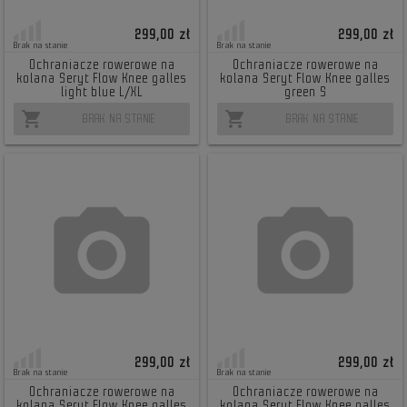
299,00 zł
299,00 zł
Brak na stanie
Brak na stanie
Ochraniacze rowerowe na
Ochraniacze rowerowe na
kolana Seryt Flow Knee galles
kolana Seryt Flow Knee galles
light blue L/XL
green S
shopping_cart
shopping_cart
BRAK NA STANIE
BRAK NA STANIE
299,00 zł
299,00 zł
Brak na stanie
Brak na stanie
Ochraniacze rowerowe na
Ochraniacze rowerowe na
kolana Seryt Flow Knee galles
kolana Seryt Flow Knee galles