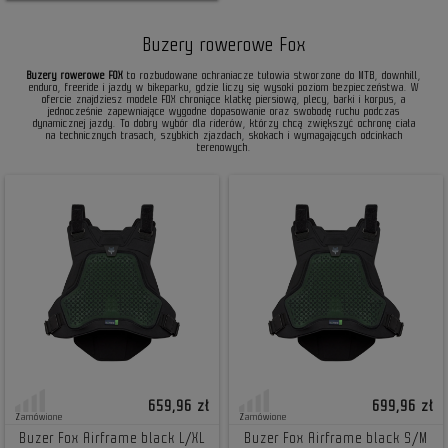
Buzery rowerowe Fox
Buzery rowerowe FOX
to rozbudowane ochraniacze tułowia stworzone do MTB, downhill,
enduro, freeride i jazdy w bikeparku, gdzie liczy się wysoki poziom bezpieczeństwa. W
ofercie znajdziesz modele FOX chroniące klatkę piersiową, plecy, barki i korpus, a
jednocześnie zapewniające wygodne dopasowanie oraz swobodę ruchu podczas
dynamicznej jazdy. To dobry wybór dla riderów, którzy chcą zwiększyć ochronę ciała
na technicznych trasach, szybkich zjazdach, skokach i wymagających odcinkach
terenowych.
659,96 zł
699,96 zł
Zamówione
Zamówione
Buzer Fox Airframe black L/XL
Buzer Fox Airframe black S/M