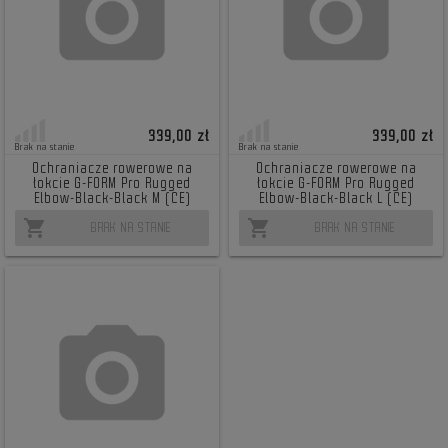
339,00 zł
339,00 zł
Brak na stanie
Brak na stanie
Ochraniacze rowerowe na
Ochraniacze rowerowe na
łokcie G-FORM Pro Rugged
łokcie G-FORM Pro Rugged
Elbow-Black-Black M (CE)
Elbow-Black-Black L (CE)
shopping_cart
shopping_cart
BRAK NA STANIE
BRAK NA STANIE