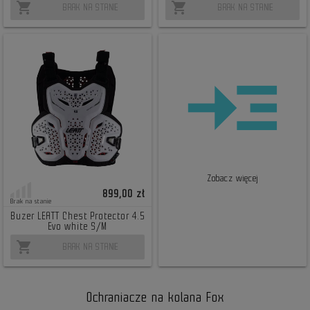
shopping_cart
shopping_cart
BRAK NA STANIE
BRAK NA STANIE
Zobacz więcej
899,00 zł
Brak na stanie
Buzer LEATT Chest Protector 4.5
Evo white S/M
shopping_cart
BRAK NA STANIE
Ochraniacze na kolana Fox