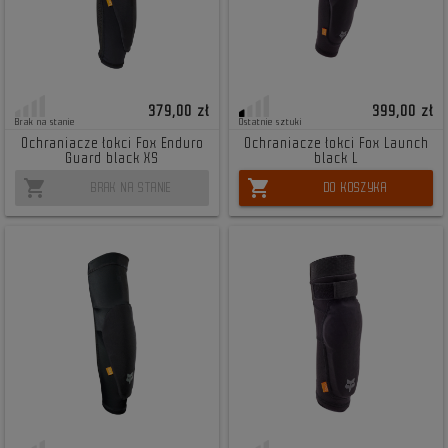
379,00 zł
399,00 zł
Brak na stanie
Ostatnie sztuki
Ochraniacze łokci Fox Enduro
Ochraniacze łokci Fox Launch
Guard black XS
black L
shopping_cart
shopping_cart
BRAK NA STANIE
DO KOSZYKA