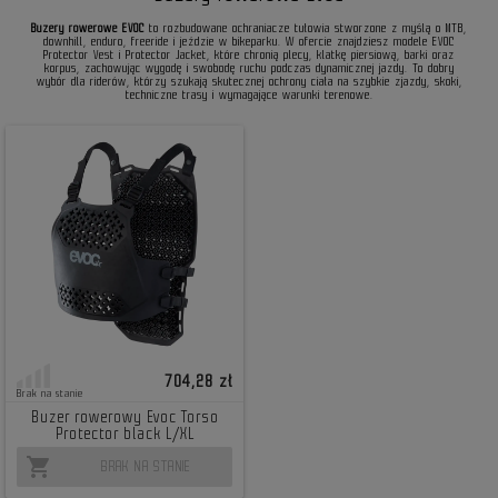
Buzery rowerowe EVOC
to rozbudowane ochraniacze tułowia stworzone z myślą o MTB,
downhill, enduro, freeride i jeździe w bikeparku. W ofercie znajdziesz modele EVOC
Protector Vest i Protector Jacket, które chronią plecy, klatkę piersiową, barki oraz
korpus, zachowując wygodę i swobodę ruchu podczas dynamicznej jazdy. To dobry
wybór dla riderów, którzy szukają skutecznej ochrony ciała na szybkie zjazdy, skoki,
techniczne trasy i wymagające warunki terenowe.
704,28 zł
Brak na stanie
Buzer rowerowy Evoc Torso
Protector black L/XL
shopping_cart
BRAK NA STANIE