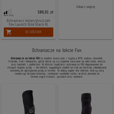
Zobacz więcej
589,01 zł
Mała ilość
Ochraniacz kolan/piszczeli
Fox Launch Elite black XL
shopping_cart
DO KOSZYKA
Ochraniacze na łokcie Fox
Ochraniacze na łokcie FOX
to modele stworzone z myślą o MTB, enduro, downhill,
freeride, trail i bikeparku, gdzie łokcie są szczególnie narażone na uderzenia, otarcia
oraz kontakt z podłożem. W ofercie znajdziesz ochraniacze FOX dopasowane do
różnych stylów jazdy — od lekkich, wygodnych modeli na trail po bardziej zabudowane
warianty do agresywnej jazdy w terenie. To dobry wybór dla riderów, którzy chcą
zwiększyć bezpieczeństwo, zachować swobodę ruchu i jeździć pewniej na
technicznych trasach, zjazdach oraz skokach.