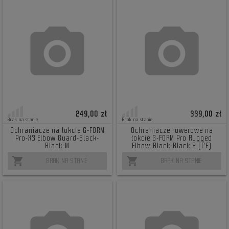
249,00 zł
339,00 zł
Brak na stanie
Brak na stanie
Ochraniacze na łokcie G-FORM
Ochraniacze rowerowe na
Pro-X3 Elbow Guard-Black-
łokcie G-FORM Pro Rugged
Black-M
Elbow-Black-Black S (CE)
shopping_cart
shopping_cart
BRAK NA STANIE
BRAK NA STANIE