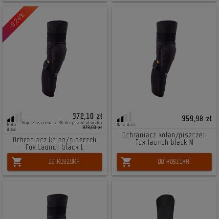
-0,24%
372,10 zł
359,98 zł
Najniższa cena z 30 dni przed obniżką
Mała
Mała ilość
373,00 zł
ilość
Ochraniacz kolan/piszczeli
Ochraniacz kolan/piszczeli
Fox launch black M
Fox Launch black L
shopping_cart
shopping_cart
DO KOSZYKA
DO KOSZYKA