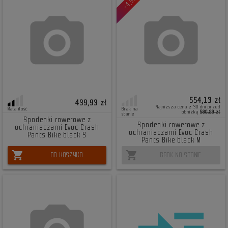
-4,51%
554,13 zł
439,93 zł
Najniższa cena z 30 dni przed
Mała ilość
Brak na
obniżką
580,29 zł
stanie
Spodenki rowerowe z
Spodenki rowerowe z
ochraniaczami Evoc Crash
ochraniaczami Evoc Crash
Pants Bike black S
Pants Bike black M
shopping_cart
shopping_cart
DO KOSZYKA
BRAK NA STANIE