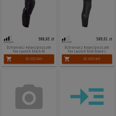
388,62 zł
589,01 zł
Dostępne
Mała ilość
Ochraniacz kolan/piszczeli
Ochraniacz kolan/piszczeli
Fox Launch black XL
Fox Launch Elite black L
shopping_cart
shopping_cart
DO KOSZYKA
DO KOSZYKA