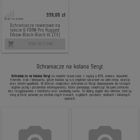
339,00 zł
Brak na stanie
Ochraniacze rowerowe na
łokcie G-FORM Pro Rugged
Elbow-Black-Black XL (CE)
shopping_cart
BRAK NA STANIE
Ochraniacze na kolana Seryt
Ochraniacze na kolana Seryt
to modele stworzone z myślą o MTB, enduro, downhill,
freeride, trail i bikeparku, gdzie kolana są szczególnie narażone na uderzenia, otarcia
oraz skutki upadków. W ofercie znajdziesz ochraniacze Seryt dopasowane do różnych
stylów jazdy i poziomów intensywności, które pomagają zwiększyć bezpieczeństwo
bez rezygnowania z komfortu oraz swobody ruchu. To dobry wybór dla riderów, którzy
chcą jeździć pewniej na technicznych trasach, szybkich zjazdach, skokach i lokalnych
spotach.