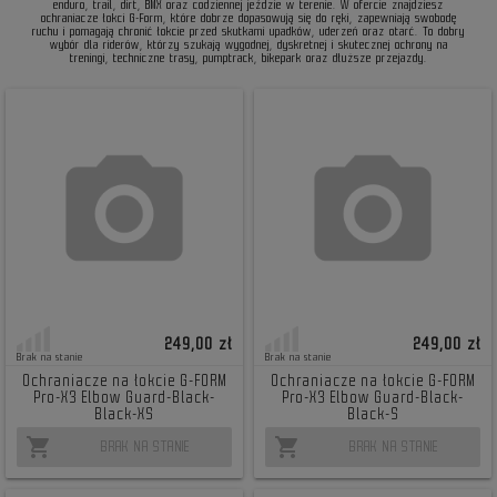
enduro, trail, dirt, BMX oraz codziennej jeździe w terenie. W ofercie znajdziesz
ochraniacze łokci G-Form, które dobrze dopasowują się do ręki, zapewniają swobodę
ruchu i pomagają chronić łokcie przed skutkami upadków, uderzeń oraz otarć. To dobry
wybór dla riderów, którzy szukają wygodnej, dyskretnej i skutecznej ochrony na
treningi, techniczne trasy, pumptrack, bikepark oraz dłuższe przejazdy.
249,00 zł
249,00 zł
Brak na stanie
Brak na stanie
Ochraniacze na łokcie G-FORM
Ochraniacze na łokcie G-FORM
Pro-X3 Elbow Guard-Black-
Pro-X3 Elbow Guard-Black-
Black-XS
Black-S
shopping_cart
shopping_cart
BRAK NA STANIE
BRAK NA STANIE