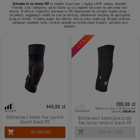
Ochraniacze na kolana FOX
to modele stworzone z myślą o MTB, enduro, downhill,
freeride, trail i bikeparku, gdzie kolana są szczególnie narażone na uderzenia oraz
otarcia. W ofercie znajdziesz ochraniacze FOX dopasowane do różnych stylów jazdy —
od lekkich, wygodnych modeli na trail po bardziej zabudowane warianty do agresywnej
jazdy w terenie. To dobry wybór dla riderów, którzy chcą zwiększyć bezpieczeństwo,
zachować swobodę ruchu i jeździć pewniej na technicznych trasach, zjazdach oraz
skokach.
-6,35%
280,00 zł
449,00 zł
Najniższa cena z 30 dni przed
Dostępne
Zamówione
obniżką
298,99 zł
Ochraniacz kolan Fox Launch
Ochraniacz kolan/piszczeli
Guard black XS
Fox Junior enduro black OS
shopping_cart
shopping_cart
DO KOSZYKA
BRAK NA STANIE