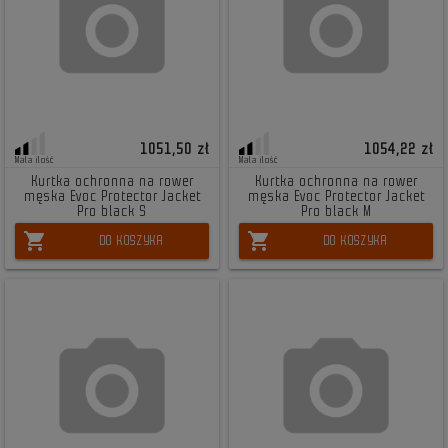
1051,50 zł
1054,22 zł
Mała ilość
Mała ilość
Kurtka ochronna na rower
Kurtka ochronna na rower
męska Evoc Protector Jacket
męska Evoc Protector Jacket
Pro black S
Pro black M
shopping_cart
shopping_cart
DO KOSZYKA
DO KOSZYKA