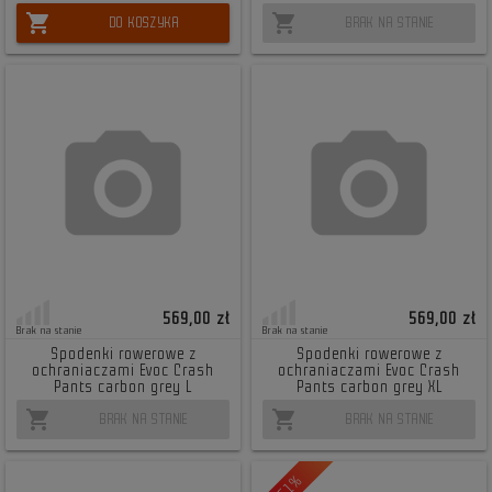
shopping_cart
shopping_cart
DO KOSZYKA
BRAK NA STANIE
569,00 zł
569,00 zł
Brak na stanie
Brak na stanie
Spodenki rowerowe z
Spodenki rowerowe z
ochraniaczami Evoc Crash
ochraniaczami Evoc Crash
Pants carbon grey L
Pants carbon grey XL
shopping_cart
shopping_cart
BRAK NA STANIE
BRAK NA STANIE