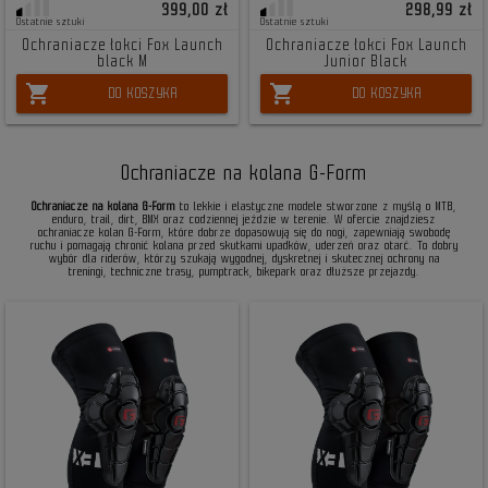
399,00 zł
298,99 zł
Ostatnie sztuki
Ostatnie sztuki
Ochraniacze łokci Fox Launch
Ochraniacze łokci Fox Launch
black M
Junior Black
shopping_cart
shopping_cart
DO KOSZYKA
DO KOSZYKA
Ochraniacze na kolana G-Form
Ochraniacze na kolana G-Form
to lekkie i elastyczne modele stworzone z myślą o MTB,
enduro, trail, dirt, BMX oraz codziennej jeździe w terenie. W ofercie znajdziesz
ochraniacze kolan G-Form, które dobrze dopasowują się do nogi, zapewniają swobodę
ruchu i pomagają chronić kolana przed skutkami upadków, uderzeń oraz otarć. To dobry
wybór dla riderów, którzy szukają wygodnej, dyskretnej i skutecznej ochrony na
treningi, techniczne trasy, pumptrack, bikepark oraz dłuższe przejazdy.