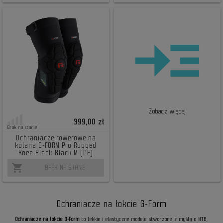
Zobacz więcej
399,00 zł
Brak na stanie
Ochraniacze rowerowe na
kolana G-FORM Pro Rugged
Knee-Black-Black M (CE)
shopping_cart
BRAK NA STANIE
Ochraniacze na łokcie G-Form
Ochraniacze na łokcie G-Form
to lekkie i elastyczne modele stworzone z myślą o MTB,