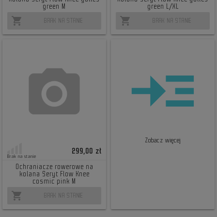
green M
green L/XL
shopping_cart
shopping_cart
BRAK NA STANIE
BRAK NA STANIE
Zobacz więcej
299,00 zł
Brak na stanie
Ochraniacze rowerowe na
kolana Seryt Flow Knee
cosmic pink M
shopping_cart
BRAK NA STANIE