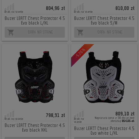
804,96 zł
810,00 zł
Brak na stanie
Brak na stanie
Buzer LEATT Chest Protector 4.5
Buzer LEATT Chest Protector 4.5
Evo black L/XL
Evo black S/M
shopping_cart
shopping_cart
BRAK NA STANIE
BRAK NA STANIE
-5,26%
809,10 zł
798,31 zł
Najniższa cena z 30 dni przed
Brak na stanie
Brak na
obniżką
854,05 zł
stanie
Buzer LEATT Chest Protector 4.5
Buzer LEATT Chest Protector 4.5
Evo black XXL
Evo white L/XL