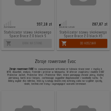
337,18 zł
287,87 zł
Zamówione
Ostatnie sztuki
Stabilizator stawu skokowego
Stabilizator stawu skokowego
Space Brace 2.0 black S
Space Brace 2.0 black XS
shopping_cart
shopping_cart
BRAK NA STANIE
DO KOSZYKA
Zbroje rowerowe Evoc
Zbroje rowerowe EVOC
to zaawansowane ochraniacze tułowia stworzone z myślą o
MTB, downhill, enduro, freeride i jeździe w bikeparku. W ofercie znajdziesz modele EVOC
Protector Jacket, Protector Vest i Protector Shirt, które pomagają chronić plecy, klatkę
piersiową, barki oraz korpus, zachowując wygodne dopasowanie i swobodę ruchu. To
dobry wybór dla riderów, którzy szukają skutecznej ochrony ciała na szybkie zjazdy,
skoki, techniczne trasy i wymagające warunki terenowe.