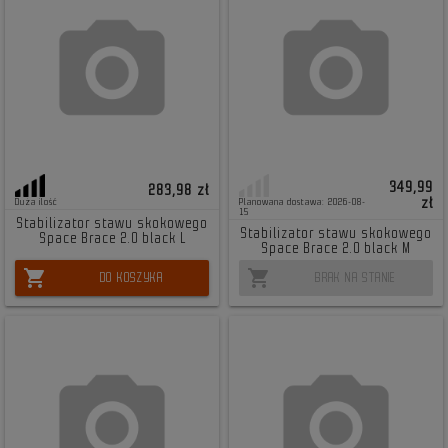
349,99
283,98 zł
zł
Duża ilość
Planowana dostawa: 2026-08-
15
Stabilizator stawu skokowego
Stabilizator stawu skokowego
Space Brace 2.0 black L
Space Brace 2.0 black M
shopping_cart
shopping_cart
DO KOSZYKA
BRAK NA STANIE