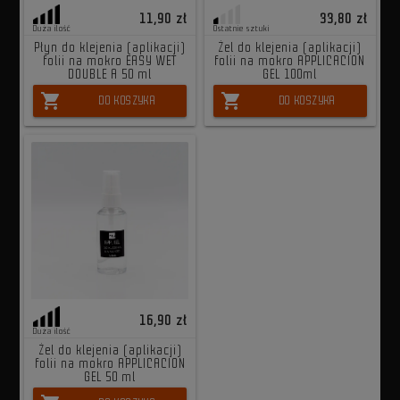
11,90 zł
33,80 zł
Duża ilość
Ostatnie sztuki
Płyn do klejenia (aplikacji)
Żel do klejenia (aplikacji)
folii na mokro EASY WET
folii na mokro APPLICACION
DOUBLE A 50 ml
GEL 100ml
shopping_cart
shopping_cart
DO KOSZYKA
DO KOSZYKA
16,90 zł
Duża ilość
Żel do klejenia (aplikacji)
folii na mokro APPLICACION
GEL 50 ml