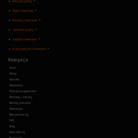
Nakrycia głowy
Gogle rowerowe
Oklulary rowerowe
Jedzenie w góry
Zapięcia rowerowe
Przyrządy do trenowania
Nawigacja
Start
Sklep
Kontakt
Regulamin
Polityka prywatności
Dostawy i zwroty
Metody płatności
Gwarancja
Nasi partnerzy
F&Q
Blog
Nasi riderzy