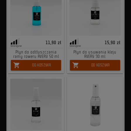
11,90 zł
15,90 zł
Dostępne
Dostępne
Płyn do odtłuszczania
Płyn do usuwania kleju
ramy roweru AVERY 50 ml
AVERY 30 ml
shopping_cart
shopping_cart
DO KOSZYKA
DO KOSZYKA