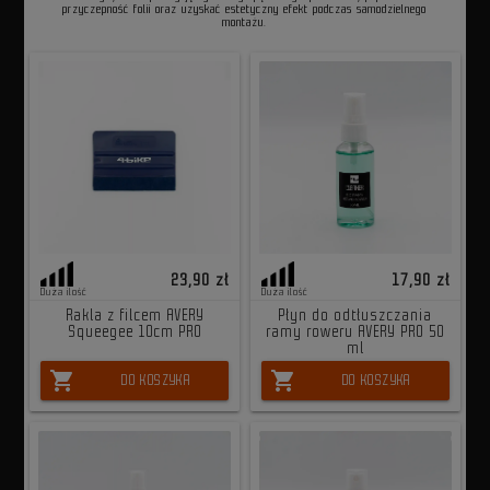
przyczepność folii oraz uzyskać estetyczny efekt podczas samodzielnego
montażu.
23,90 zł
17,90 zł
Duża ilość
Duża ilość
Rakla z filcem AVERY
Płyn do odtłuszczania
Squeegee 10cm PRO
ramy roweru AVERY PRO 50
ml
shopping_cart
shopping_cart
DO KOSZYKA
DO KOSZYKA