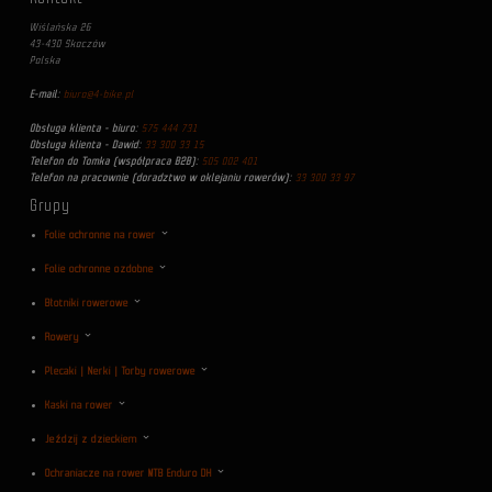
Wiślańska 26
43-430 Skoczów
Polska
E-mail:
biuro@4-bike.pl
Obsługa klienta - biuro:
575 444 731
Obsługa klienta - Dawid:
33 300 33 15
Telefon do Tomka (współpraca B2B):
505 002 401
Telefon na pracownie (doradztwo w oklejaniu rowerów):
33 300 33 97
Grupy
Folie ochronne na rower
Folie ochronne ozdobne
Błotniki rowerowe
Rowery
Plecaki | Nerki | Torby rowerowe
Kaski na rower
Jeździj z dzieckiem
Ochraniacze na rower MTB Enduro DH