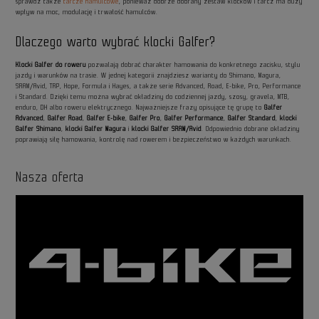
sprawdź także
tarcze hamulcowe
, ponieważ dobrze dobrany zestaw klocków i tarcz ma duży
wpływ na moc, modulację i trwałość hamulców.
Dlaczego warto wybrać klocki Galfer?
Klocki Galfer do roweru
pozwalają dobrać charakter hamowania do konkretnego zacisku, stylu
jazdy i warunków na trasie. W jednej kategorii znajdziesz warianty do Shimano, Magura,
SRAM/Avid, TRP, Hope, Formula i Hayes, a także serie Advanced, Road, E-bike, Pro, Performance
i Standard. Dzięki temu można wybrać okładziny do codziennej jazdy, szosy, gravela, MTB,
enduro, DH albo roweru elektrycznego. Najważniejsze frazy opisujące tę grupę to
Galfer
Advanced
,
Galfer Road
,
Galfer E-bike
,
Galfer Pro
,
Galfer Performance
,
Galfer Standard
,
klocki
Galfer Shimano
,
klocki Galfer Magura
i
klocki Galfer SRAM/Avid
. Odpowiednio dobrane okładziny
poprawiają siłę hamowania, kontrolę nad rowerem i bezpieczeństwo w każdych warunkach.
Nasza oferta