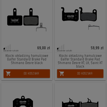
69,00 zł
59,99 zł
Ostatnie sztuki
Ostatnie sztuki
Klocki okładziny hamulcowe
Klocki okładziny hamulcowe
Galfer Standard Brake Pad
Galfer Standard Brake Pad
Shimano Deore black
Shimano Deore XT, LX, Saint XT
black
shopping_cart
shopping_cart
DO KOSZYKA
DO KOSZYKA