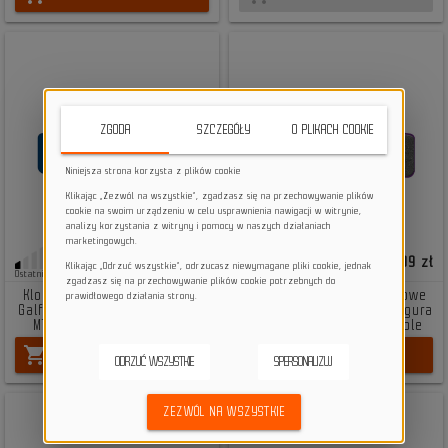
ZGODA
SZCZEGÓŁY
O PLIKACH COOKIE
Niniejsza strona korzysta z plików cookie
Klikając „Zezwól na wszystkie”, zgadzasz się na przechowywanie plików
cookie na swoim urządzeniu w celu usprawnienia nawigacji w witrynie,
analizy korzystania z witryny i pomocy w naszych działaniach
marketingowych.
99,00 zł
94,99 zł
Klikając „Odrzuć wszystkie”, odrzucasz niewymagane pliki cookie, jednak
Ostatnie sztuki
Ostatnie sztuki
zgadzasz się na przechowywanie plików cookie potrzebnych do
Klocki okładziny hamulcowe
Klocki okładziny hamulcowe
prawidłowego działania strony.
Galfer Road Brake Pad Magura
Galfer E-bike Brake Pad Magura
MT2 MT4 MT6 MT8 MTS blue
MT2 MT4 MT6 MT8 MTS purple
shopping_cart
shopping_cart
DO KOSZYKA
DO KOSZYKA
ODRZUĆ WSZYSTKIE
SPERSONALIZUJ
ZEZWÓL NA WSZYSTKIE