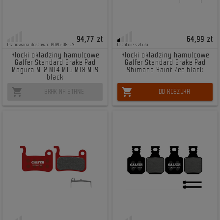
94,77 zł
64,99 zł
Planowana dostawa: 2026-08-13
Ostatnie sztuki
Klocki okładziny hamulcowe
Klocki okładziny hamulcowe
Galfer Standard Brake Pad
Galfer Standard Brake Pad
Magura MT2 MT4 MT6 MT8 MTS
Shimano Saint Zee black
black
shopping_cart
shopping_cart
BRAK NA STANIE
DO KOSZYKA