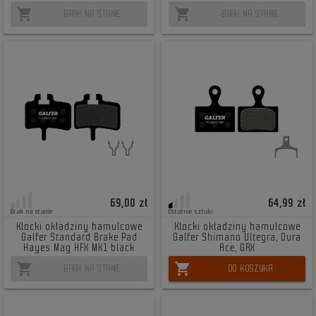
shopping_cart
shopping_cart
BRAK NA STANIE
BRAK NA STANIE
69,00 zł
64,99 zł
Brak na stanie
Ostatnie sztuki
Klocki okładziny hamulcowe
Klocki okładziny hamulcowe
Galfer Standard Brake Pad
Galfer Shimano Ultegra, Dura
Hayes Mag HFX MX1 black
Ace, GRX
shopping_cart
shopping_cart
BRAK NA STANIE
DO KOSZYKA