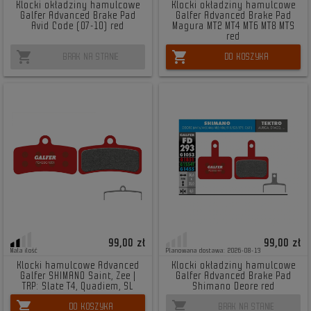
Klocki okładziny hamulcowe
Klocki okładziny hamulcowe
Galfer Advanced Brake Pad
Galfer Advanced Brake Pad
Avid Code (07-10) red
Magura MT2 MT4 MT6 MT8 MTS
red
shopping_cart
shopping_cart
BRAK NA STANIE
DO KOSZYKA
99,00 zł
99,00 zł
Mała ilość
Planowana dostawa: 2026-08-13
Klocki hamulcowe Advanced
Klocki okładziny hamulcowe
Galfer SHIMANO Saint, Zee |
Galfer Advanced Brake Pad
TRP: Slate T4, Quadiem, SL
Shimano Deore red
shopping_cart
shopping_cart
DO KOSZYKA
BRAK NA STANIE