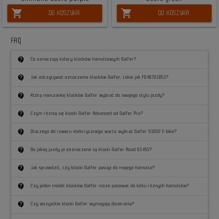
shopping_cart
shopping_cart
DO KOSZYKA
DO KOSZYKA
FAQ
contact_support
Co oznaczają kolory klocków hamulcowych Galfer?
contact_support
Jak odczytywać oznaczenia klocków Galfer, takie jak FD487G1851?
contact_support
Którą mieszankę klocków Galfer wybrać do swojego stylu jazdy?
contact_support
Czym różnią się klocki Galfer Advanced od Galfer Pro?
contact_support
Dlaczego do roweru elektrycznego warto wybrać Galfer G1652 E-bike?
contact_support
Do jakiej jazdy przeznaczone są klocki Galfer Road G1455?
contact_support
Jak sprawdzić, czy klocki Galfer pasują do mojego hamulca?
contact_support
Czy jeden model klocków Galfer może pasować do kilku różnych hamulców?
contact_support
Czy wszystkie klocki Galfer wymagają docierania?