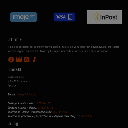
O firmie
4-Bike.pl to polski sklep internetowy specjalizujący się w akcesoriach rowerowych, oferujący
szeroki wybór produktów, takich jak części, narzędzia, odzież oraz folie ochronne.
facebook
movie
photo_camera
music_note
Kontakt
Wiślańska 26
43-430 Skoczów
Polska
E-mail:
biuro@4-bike.pl
Obsługa klienta - biuro:
575 444 731
Obsługa klienta - Dawid:
33 300 33 15
Telefon do Tomka (współpraca B2B):
505 002 401
Telefon na pracownie (doradztwo w oklejaniu rowerów):
33 300 33 97
Grupy