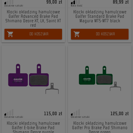
99,00 zł
89,99 zł
Ostatnie sztuki
Mała ilość
Klocki okładziny hamulcowe
Klocki okładziny hamulcowe
Galfer Advanced Brake Pad
Galfer Standard Brake Pad
Shimano Deore XT, LX, Saint XT
Magura MT5-MT7 black
red
shopping_cart
shopping_cart
DO KOSZYKA
DO KOSZYKA
115,00 zł
125,00 zł
Ostatnie sztuki
Ostatnie sztuki
Klocki okładziny hamulcowe
Klocki okładziny hamulcowe
Galfer E-bike Brake Pad
Galfer Pro Brake Pad Shimano
Shimano Deore purple
Deore green