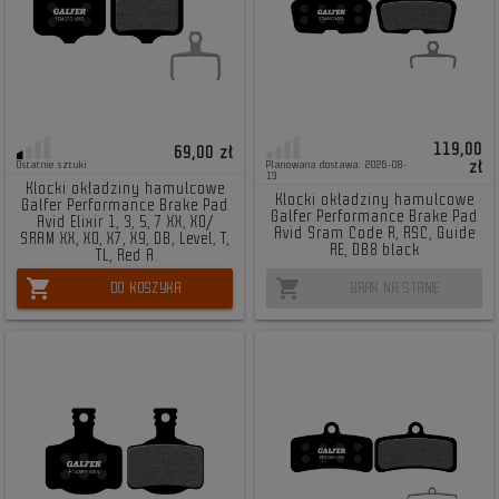
119,00
69,00 zł
zł
Ostatnie sztuki
Planowana dostawa: 2026-08-
13
Klocki okładziny hamulcowe
Klocki okładziny hamulcowe
Galfer Performance Brake Pad
Galfer Performance Brake Pad
Avid Elixir 1, 3, 5, 7 XX, X0/
Avid Sram Code R, RSC, Guide
SRAM XX, X0, X7, X9, DB, Level, T,
RE, DB8 black
TL, Red A
shopping_cart
shopping_cart
DO KOSZYKA
BRAK NA STANIE