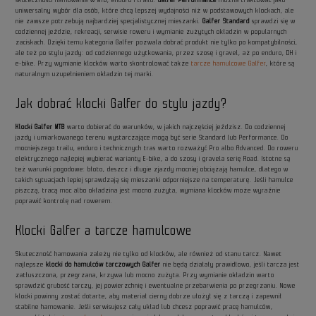
uniwersalny wybór dla osób, które chcą lepszej wydajności niż w podstawowych klockach, ale
nie zawsze potrzebują najbardziej specjalistycznej mieszanki.
Galfer Standard
sprawdzi się w
codziennej jeździe, rekreacji, serwisie roweru i wymianie zużytych okładzin w popularnych
zaciskach. Dzięki temu kategoria Galfer pozwala dobrać produkt nie tylko po kompatybilności,
ale też po stylu jazdy: od codziennego użytkowania, przez szosę i gravel, aż po enduro, DH i
e-bike. Przy wymianie klocków warto skontrolować także
tarcze hamulcowe Galfer
, które są
naturalnym uzupełnieniem okładzin tej marki.
Jak dobrać klocki Galfer do stylu jazdy?
Klocki Galfer MTB
warto dobierać do warunków, w jakich najczęściej jeździsz. Do codziennej
jazdy i umiarkowanego terenu wystarczające mogą być serie Standard lub Performance. Do
mocniejszego trailu, enduro i technicznych tras warto rozważyć Pro albo Advanced. Do roweru
elektrycznego najlepiej wybierać warianty E-bike, a do szosy i gravela serię Road. Istotne są
też warunki pogodowe: błoto, deszcz i długie zjazdy mocniej obciążają hamulce, dlatego w
takich sytuacjach lepiej sprawdzają się mieszanki odporniejsze na temperaturę. Jeśli hamulce
piszczą, tracą moc albo okładzina jest mocno zużyta, wymiana klocków może wyraźnie
poprawić kontrolę nad rowerem.
Klocki Galfer a tarcze hamulcowe
Skuteczność hamowania zależy nie tylko od klocków, ale również od stanu tarcz. Nawet
najlepsze
klocki do hamulców tarczowych Galfer
nie będą działały prawidłowo, jeśli tarcza jest
zatłuszczona, przegrzana, krzywa lub mocno zużyta. Przy wymianie okładzin warto
sprawdzić grubość tarczy, jej powierzchnię i ewentualne przebarwienia po przegrzaniu. Nowe
klocki powinny zostać dotarte, aby materiał cierny dobrze ułożył się z tarczą i zapewnił
stabilne hamowanie. Jeśli serwisujesz cały układ lub chcesz poprawić pracę hamulców,