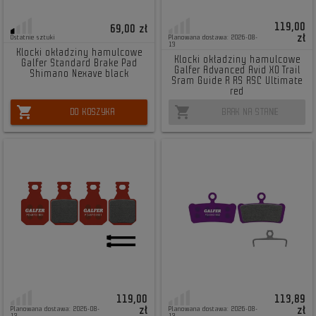
119,00
69,00 zł
zł
Ostatnie sztuki
Planowana dostawa: 2026-08-
13
Klocki okładziny hamulcowe
Klocki okładziny hamulcowe
Galfer Standard Brake Pad
Galfer Advanced Avid X0 Trail
Shimano Nexave black
Sram Guide R RS RSC Ultimate
red
shopping_cart
shopping_cart
DO KOSZYKA
BRAK NA STANIE
119,00
113,89
zł
zł
Planowana dostawa: 2026-08-
Planowana dostawa: 2026-08-