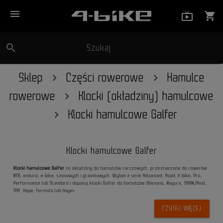
menu
live_tv_
shopping_cart
search
Szukaj
close
Sklep
Części rowerowe
Hamulce
rowerowe
Klocki (okładziny) hamulcowe
Klocki hamulcowe Galfer
Klocki hamulcowe Galfer
Klocki hamulcowe Galfer
to okładziny do hamulców tarczowych, przeznaczone do rowerów
MTB, enduro, e-bike, szosowych i gravelowych. Wybierz serie Advanced, Road, E-bike, Pro,
Performance lub Standard i dopasuj klocki Galfer do hamulców Shimano, Magura, SRAM/Avid,
TRP, Hope, Formula lub Hayes.
CZYTAJ WIĘCEJ