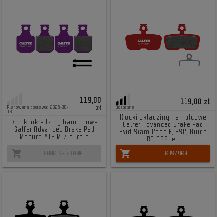
119,00
119,00 zł
zł
Planowana dostawa: 2026-08-
Dostępne
13
Klocki okładziny hamulcowe
Klocki okładziny hamulcowe
Galfer Advanced Brake Pad
Galfer Advanced Brake Pad
Avid Sram Code R, RSC, Guide
Magura MT5 MT7 purple
RE, DB8 red
shopping_cart
shopping_cart
BRAK NA STANIE
DO KOSZYKA