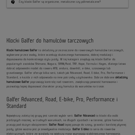
contact_support
Czy klocki Galfer są organiczne, metaliczne czy półmetaliczne?
Klocki Galfer do hamulców tarczowych
Klocki hamulcowe Galfer
to okładziny przeznaczone do rowerowych hamulców tarczowych,
wybierane przez osoby, które oczekują skutecznego hamowania, dobrej modulacji i
dopasowania do konkretnego stylu jazdy. W tej kategorii znajdują się klocki Galfer do
popularnych zacisków Shimano, Magura, SRAM/Avid, TRP, Hope, Formula i Hayes, dlatego łatwo
dobrać odpowiedni model do roweru MTB, enduro, downhill, e-bike, szosowego lub
gravelowego. Galfer oferuje kilka serii, takich jak Advanced, Road, E-bike, Pro, Performance i
Standard, a każda z nich odpowiada na inne potrzeby użytkownika. Dobrze dobrane
okładziny
hamulcowe Galfer
poprawiają kontrolę nad rowerem, zwiększają pewność hamowania i
pozwalają lepiej dopasować charakter pracy hamulca do warunków na trasie.
Galfer Advanced, Road, E-bike, Pro, Performance i
Standard
Największą zaletą tej grupy jest szeroki wybór serii.
Galfer Advanced
to klocki dla osób
jeżdżących mocniej, w trudnych warunkach, na długich zjazdach i w terenie, gdzie hamulce
pracują pod dużym obciążeniem.
Galfer Road
lepiej pasuje do szosy, gravela i bardziej płynnej
jazdy, gdzie ważna jest przewidywalna modulacja.
Galfer E-bike
to seria do rowerów
elektrycznych, które ze względu na większą masę wymagają stabilniejszego hamowania.