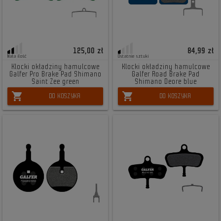
125,00 zł
84,99 zł
Mała ilość
Ostatnie sztuki
Klocki okładziny hamulcowe
Klocki okładziny hamulcowe
Galfer Pro Brake Pad Shimano
Galfer Road Brake Pad
Saint Zee green
Shimano Deore blue
shopping_cart
shopping_cart
DO KOSZYKA
DO KOSZYKA