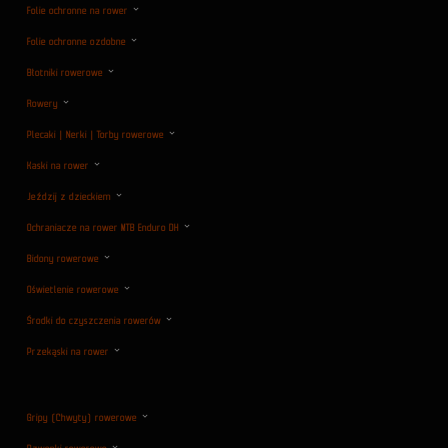
Folie ochronne na rower
Folie ochronne ozdobne
Błotniki rowerowe
Rowery
Plecaki | Nerki | Torby rowerowe
Kaski na rower
Jeździj z dzieckiem
Ochraniacze na rower MTB Enduro DH
Bidony rowerowe
Oświetlenie rowerowe
Środki do czyszczenia rowerów
Przekąski na rower
Gripy (Chwyty) rowerowe