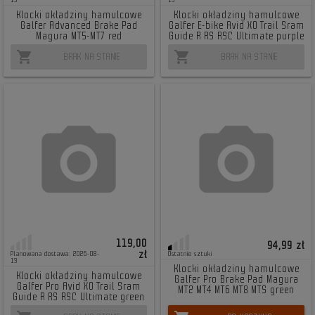
13
13
Klocki okładziny hamulcowe
Klocki okładziny hamulcowe
Galfer Advanced Brake Pad
Galfer E-bike Avid X0 Trail Sram
Magura MT5-MT7 red
Guide R RS RSC Ultimate purple
shopping_cart
shopping_cart
BRAK NA STANIE
BRAK NA STANIE
119,00
94,99 zł
zł
Planowana dostawa: 2026-08-
Ostatnie sztuki
13
Klocki okładziny hamulcowe
Klocki okładziny hamulcowe
Galfer Pro Brake Pad Magura
Galfer Pro Avid X0 Trail Sram
MT2 MT4 MT6 MT8 MTS green
Guide R RS RSC Ultimate green