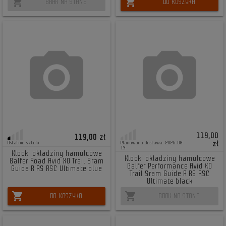
shopping_cart
shopping_cart
BRAK NA STANIE
DO KOSZYKA
119,00
119,00 zł
zł
Ostatnie sztuki
Planowana dostawa: 2026-08-
13
Klocki okładziny hamulcowe
Klocki okładziny hamulcowe
Galfer Road Avid X0 Trail Sram
Galfer Performance Avid X0
Guide R RS RSC Ultimate blue
Trail Sram Guide R RS RSC
Ultimate black
shopping_cart
shopping_cart
DO KOSZYKA
BRAK NA STANIE