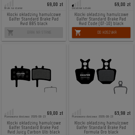
69,00 zł
69,00 zł
Brak na stanie
Ostatnie sztuki
Klocki okładziny hamulcowe
Klocki okładziny hamulcowe
Galfer Standard Brake Pad
Galfer Standard Brake Pad
Avid BB5 black
Avid Code (07-10) black
shopping_cart
shopping_cart
BRAK NA STANIE
DO KOSZYKA
69,00 zł
63,98 zł
Planowana dostawa: 2026-08-13
Planowana dostawa: 2026-08-13
Klocki okładziny hamulcowe
Klocki okładziny hamulcowe
Galfer Standard Brake Pad
Galfer Standard Brake Pad
Avid Juicy Carbon Ulti black
Formula Oro black