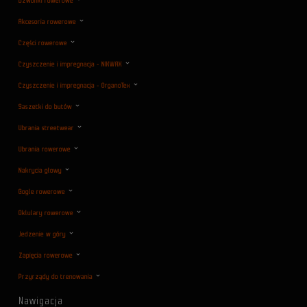
Dzwonki rowerowe
Akcesoria rowerowe
Części rowerowe
Czyszczenie i impregnacja - NIKWAX
Czyszczenie i impregnacja - OrganoTex
Saszetki do butów
Ubrania streetwear
Ubrania rowerowe
Nakrycia głowy
Gogle rowerowe
Oklulary rowerowe
Jedzenie w góry
Zapięcia rowerowe
Przyrządy do trenowania
Nawigacja