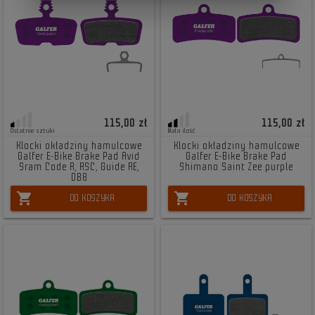
115,00 zł
115,00 zł
Ostatnie sztuki
Mała ilość
Klocki okładziny hamulcowe
Klocki okładziny hamulcowe
Galfer E-Bike Brake Pad Avid
Galfer E-Bike Brake Pad
Sram Code R, RSC, Guide RE,
Shimano Saint Zee purple
DB8
shopping_cart
shopping_cart
DO KOSZYKA
DO KOSZYKA