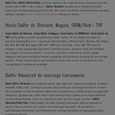
Galfer Pro
i
Galfer Performance
są dobrym wyborem dla użytkowników szukających wyższej
skuteczności w MTB, trailu i enduro, a
Galfer Standard
sprawdzi się w codziennej jeździe i
regularnym serwisie popularnych hamulców. Jeśli chcesz porównać także inne marki i warianty
okładzin, sprawdź
klocki i okładziny hamulcowe
dostępne w sklepie.
Klocki Galfer do Shimano, Magura, SRAM/Avid i TRP
Klocki Galfer do Shimano
,
klocki Galfer do Magura
,
klocki Galfer do SRAM/Avid
i
klocki Galfer do
TRP
należy dobierać przede wszystkim po modelu zacisku. W tej kategorii dostępne są
warianty kompatybilne m.in. z hamulcami Shimano Deore, Shimano Saint, Shimano Zee, Magura
MT2, MT4, MT6, MT8, MTS, Magura MT5, MT7, SRAM Code, Avid Code, Guide, DB8, TRP Slate T4,
Quadiem i innymi popularnymi systemami. To bardzo ważne, ponieważ klocki do hamulców
tarczowych różnią się kształtem, rozmiarem i sposobem osadzenia w zacisku. Nawet
najlepsza mieszanka nie będzie działać prawidłowo, jeśli okładzina nie pasuje do konkretnego
hamulca. Przed zakupem warto więc sprawdzić oznaczenie zacisku lub porównać kształt
starego klocka z produktem w sklepie.
Galfer Advanced do mocnego hamowania
Klocki Galfer Advanced
warto wybierać wtedy, gdy rower jest używany intensywnie: w enduro,
downhill, e-MTB, trailu, na długich zjazdach albo w mokrych i błotnistych warunkach. Ta seria
jest nastawiona na moc hamowania, odporność na temperaturę i stabilną pracę przy większym
obciążeniu. Sprawdzi się u osób, które często hamują mocno, jeżdżą po stromych odcinkach
lub potrzebują klocków, które nie tracą skuteczności po kilku długich zjazdach.
Galfer
Advanced Brake Pad
to dobry wybór dla rowerzystów oczekujących większej pewności w
terenie i lepszej kontroli nad rowerem w technicznych sytuacjach. W porównaniu z
podstawowymi okładzinami seria Advanced jest bardziej nastawiona na wymagającą jazdę i
trudniejsze warunki.