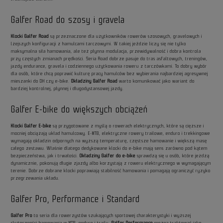
Galfer Road do szosy i gravela
Klocki Galfer Road
są przeznaczone dla użytkowników rowerów szosowych, gravelowych i
lżejszych konfiguracji z hamulcami tarczowymi. W takiej jeździe liczy się nie tylko
maksymalna siła hamowania, ale też płynna modulacja, przewidywalność i dobra kontrola
przy częstych zmianach prędkości. Seria Road dobrze pasuje do tras asfaltowych, treningów,
jazdy endurance, gravela i codziennego użytkowania roweru z tarczówkami. To dobry wybór
dla osób, które chcą poprawić kulturę pracy hamulców bez wybierania najbardziej agresywnej
mieszanki do DH czy e-bike.
Okładziny Galfer Road
warto komunikować jako wariant do
bardziej kontrolnej, płynnej i długodystansowej jazdy.
Galfer E-bike do większych obciążeń
Klocki Galfer E-bike
są przygotowane z myślą o rowerach elektrycznych, które są cięższe i
mocniej obciążają układ hamulcowy. E-MTB, elektryczne rowery trailowe, enduro i trekkingowe
wymagają okładzin odpornych na wyższą temperaturę, częstsze hamowanie i większą masę
całego zestawu. Właśnie dlatego dedykowane klocki do e-bike mają sens zarówno pod kątem
bezpieczeństwa, jak i trwałości.
Okładziny Galfer do e-bike
sprawdzą się u osób, które jeżdżą
dynamicznie, pokonują długie zjazdy albo korzystają z roweru elektrycznego w wymagającym
terenie. Dobrze dobrane klocki poprawiają stabilność hamowania i pomagają ograniczyć ryzyko
przegrzewania układu.
Galfer Pro, Performance i Standard
Galfer Pro
to seria dla rowerzystów szukających sportowej charakterystyki i wyższej
skuteczności hamowania w MTB, enduro i trailu.
Galfer Performance
można traktować jako