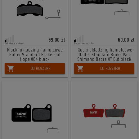
69,00 zł
69,00 zł
Ostatnie sztuki
Ostatnie sztuki
Klocki okładziny hamulcowe
Klocki okładziny hamulcowe
Galfer Standard Brake Pad
Galfer Standard Brake Pad
Hope XC4 black
Shimano Deore XT Old black
shopping_cart
shopping_cart
DO KOSZYKA
DO KOSZYKA