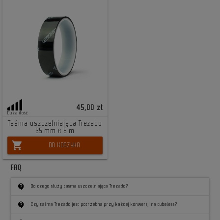
45,00 zł
Duża ilość
Taśma uszczelniająca Trezado
35 mm x 5 m
shopping_cart
DO KOSZYKA
FAQ
contact_support
Do czego służy taśma uszczelniająca Trezado?
contact_support
Czy taśma Trezado jest potrzebna przy każdej konwersji na tubeless?