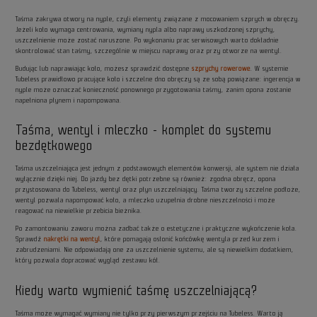
Taśma zakrywa otwory na nyple, czyli elementy związane z mocowaniem szprych w obręczy.
Jeżeli koło wymaga centrowania, wymiany nypla albo naprawy uszkodzonej szprychy,
uszczelnienie może zostać naruszone. Po wykonaniu prac serwisowych warto dokładnie
skontrolować stan taśmy, szczególnie w miejscu naprawy oraz przy otworze na wentyl.
Budując lub naprawiając koło, możesz sprawdzić dostępne
szprychy rowerowe
. W systemie
Tubeless prawidłowo pracujące koło i szczelne dno obręczy są ze sobą powiązane: ingerencja w
nyple może oznaczać konieczność ponownego przygotowania taśmy, zanim opona zostanie
napełniona płynem i napompowana.
Taśma, wentyl i mleczko - komplet do systemu
bezdętkowego
Taśma uszczelniająca jest jednym z podstawowych elementów konwersji, ale system nie działa
wyłącznie dzięki niej. Do jazdy bez dętki potrzebne są również: zgodna obręcz, opona
przystosowana do Tubeless, wentyl oraz płyn uszczelniający. Taśma tworzy szczelne podłoże,
wentyl pozwala napompować koło, a mleczko uzupełnia drobne nieszczelności i może
reagować na niewielkie przebicia bieżnika.
Po zamontowaniu zaworu można zadbać także o estetyczne i praktyczne wykończenie koła.
Sprawdź
nakrętki na wentyl
, które pomagają osłonić końcówkę wentyla przed kurzem i
zabrudzeniami. Nie odpowiadają one za uszczelnienie systemu, ale są niewielkim dodatkiem,
który pozwala dopracować wygląd zestawu kół.
Kiedy warto wymienić taśmę uszczelniającą?
Taśma może wymagać wymiany nie tylko przy pierwszym przejściu na Tubeless. Warto ją