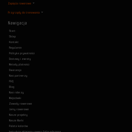
Zapięcia rowerowe
Przyrządy do trenowania
Nawigacja
Start
Sklep
Kontakt
Regulamin
Polityka prywatności
Dostawy i zwroty
Metody płatności
Gwarancja
Nasi partnerzy
F&Q
Blog
Nasi riderzy
Miejscówki
Zawody rowerowe
Jamy rowerowe
Nasze projekty
Nasze Marki
Paleta kolorów
Instrukcja oklejania roweru folią ochronną