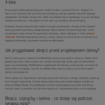
4-bike
W tej grupie produktowej dostępny jest model Trezado o szerokości 35 mm i długości 5 m.
Taśma o tej szerokości jest przeznaczona do obręczy, których wewnętrzny profil wymaga
odpowiednio szerokiego zakrycia dna. Dobór nie powinien być przypadkowy: liczy się szerokość
wewnętrzna obręczy, a nie jedynie rozmiar koła czy szerokość założonej opony.
Producent oferuje taśmy Trezado również w innych szerokościach, dlatego przed zakupem
należy sprawdzić parametry swojej obręczy i dobrać wariant do konkretnego koła. Jeżeli
kompletujesz nowy zestaw lub wymieniasz elementy, zobacz dostępne w 4-bike
obręcze
rowerowe
. Właściwe dopasowanie obręczy, taśmy i opony ma znaczenie dla szczelności oraz
wygody późniejszego użytkowania systemu bezdętkowego.
Jak przygotować obręcz przed przyklejeniem taśmy?
Montaż taśmy warto rozpocząć od dokładnego oczyszczenia wnętrza obręczy. Powierzchnia
powinna być sucha i odtłuszczona, bez resztek starego kleju, brudu, pyłu lub pozostałości
płynu uszczelniającego. Niedokładnie przygotowane dno obręczy może sprawić, że taśma nie
będzie dobrze przylegać, zacznie się odklejać albo utworzy miejsca, przez które system
będzie tracił powietrze.
Taśmę nakleja się równomiernie, dociskając ją do profilu obręczy i unikając zagnieceń, pęcherzy
oraz luźnych fragmentów. Trezado opisuje swoje taśmy jako samoprzylepne produkty do
obręczy Tubeless Ready. Po prawidłowym ułożeniu taśmy wykonuje się otwór pod wentyl,
montuje zawór i przechodzi do założenia opony oraz zastosowania płynu uszczelniającego.
Obręcz, szprychy i taśma - co dzieje się podczas
serwisu koła?