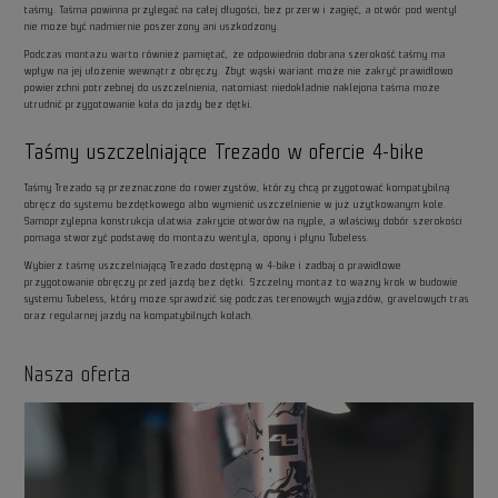
taśmy. Taśma powinna przylegać na całej długości, bez przerw i zagięć, a otwór pod wentyl
nie może być nadmiernie poszerzony ani uszkodzony.
Podczas montażu warto również pamiętać, że odpowiednio dobrana szerokość taśmy ma
wpływ na jej ułożenie wewnątrz obręczy. Zbyt wąski wariant może nie zakryć prawidłowo
powierzchni potrzebnej do uszczelnienia, natomiast niedokładnie naklejona taśma może
utrudnić przygotowanie koła do jazdy bez dętki.
Taśmy uszczelniające Trezado w ofercie 4-bike
Taśmy Trezado są przeznaczone do rowerzystów, którzy chcą przygotować kompatybilną
obręcz do systemu bezdętkowego albo wymienić uszczelnienie w już użytkowanym kole.
Samoprzylepna konstrukcja ułatwia zakrycie otworów na nyple, a właściwy dobór szerokości
pomaga stworzyć podstawę do montażu wentyla, opony i płynu Tubeless.
Wybierz taśmę uszczelniającą Trezado dostępną w 4-bike i zadbaj o prawidłowe
przygotowanie obręczy przed jazdą bez dętki. Szczelny montaż to ważny krok w budowie
systemu Tubeless, który może sprawdzić się podczas terenowych wyjazdów, gravelowych tras
oraz regularnej jazdy na kompatybilnych kołach.
Nasza oferta