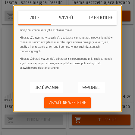
Taśma uszczelniająca Trezado
Taśma uszczelniająca Trezado
25 mm x 5 m
26 mm x 5 m
shopping_cart
shopping_cart
BRAK NA STANIE
DO KOSZYKA
ZGODA
SZCZEGÓŁY
O PLIKACH COOKIE
Niniejsza strona korzysta z plików cookie
Klikając „Zezwól na wszystkie”, zgadzasz się na przechowywanie plików
cookie na swoim urządzeniu w celu usprawnienia nawigacji w witrynie,
analizy korzystania z witryny i pomocy w naszych działaniach
marketingowych.
Klikając „Odrzuć wszystkie”, odrzucasz niewymagane pliki cookie, jednak
zgadzasz się na przechowywanie plików cookie potrzebnych do
prawidłowego działania strony.
ODRZUĆ WSZYSTKIE
SPERSONALIZUJ
39,85 zł
36,44 zł
Brak na stanie
Duża ilość
ZEZWÓL NA WSZYSTKIE
Taśma uszczelniająca Trezado
Taśma uszczelniająca Trezado
30 mm x 5 m
32 mm x 5 m
shopping_cart
shopping_cart
BRAK NA STANIE
DO KOSZYKA