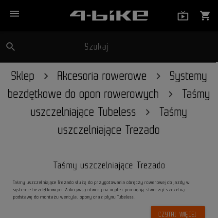
menu
live_tv_
shopping_cart
search
Szukaj
close
Sklep
Akcesoria rowerowe
Systemy
bezdętkowe do opon rowerowych
Taśmy
uszczelniające Tubeless
Taśmy
uszczelniające Trezado
Taśmy uszczelniające Trezado
Taśmy uszczelniające Trezado służą do przygotowania obręczy rowerowej do jazdy w
systemie bezdętkowym. Zakrywają otwory na nyple i pomagają stworzyć szczelną
podstawę do montażu wentyla, opony oraz płynu Tubeless.
CZYTAJ WIĘCEJ