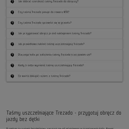
contact_support
Jak dobrać szerokość taśmy Trezado do obręczy?
contact_support
Czy taśma Trezado pasuje do roweru MTB?
contact_support
Czy taśma Trezado sprawdzi się w gravelu?
contact_support
Jak przygotować obręcz przed naklejeniem taśmy Trezado?
contact_support
Jak prawidłowo nakleić taśmę uszczelniającą Trezado?
contact_support
Dlaczego koło po założeniu taśmy Trezado traci powietrze?
contact_support
Kiedy trzeba wymienić taśmę uszczelniającą Trezado?
contact_support
Co warto dokupić razem z taśmą Trezado?
Taśmy uszczelniające Trezado - przygotuj obręcz do
jazdy bez dętki
Przejście na system bezdętkowy zaczyna się od właściwego przygotowania koła. Nawet