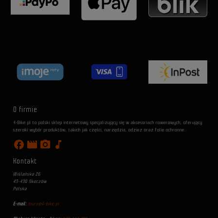
O firmie
4-Bike.pl to polski sklep internetowy specjalizujący się w akcesoriach rowerowych, oferujący
szeroki wybór produktów, takich jak części, narzędzia, odzież oraz folie ochronne.
facebook
movie
photo_camera
music_note
Kontakt
Wiślańska 26
43-430 Skoczów
Polska
E-mail:
biuro@4-bike.pl