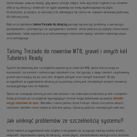
skontrolować zawsze wtedy, gdy opona zostaje zdjęta, koło wyraźnie szybciej traci ciśnienie
albo przy obręczy i otworach na nyple pojawiają się ślady wydostającego się płynu.
Uszkodzona, przecięta, przesunięta lub odklejająca się taśma nie zapewni właściwej podstawy
dla dalszej jazdy.
Dobrze przyklejona
taśma Trezado do obręczy
pomaga ograniczyć problemy z pierwszym
pompowaniem i późniejszym utrzymywaniem ciśnienia. Jeżeli podczas przeglądu taśma budzi
wątpliwości, lepiej wymienić ją przed ponownym montażem opony i wlaniem świeżego płynu
uszczelniającego.
Taśmy Trezado do rowerów MTB, gravel i innych kół
Tubeless Ready
System bezdętkowy jest szczególnie popularny w rowerach MTB, gdzie koła pracują na
kamieniach, korzeniach i technicznych odcinkach tras. Korzystają z niego również użytkownicy
graveli poruszający się po szutrach, drogach polnych oraz leśnych ścieżkach. W obu
przypadkach przygotowanie obręczy przy pomocy taśmy jest niezbędnym etapem konwersji
kompatybilnego koła na Tubeless.
Taśma nie zastępuje ochrony przed uderzeniami i nie zabezpiecza bieżnika przed rozcięciem.
Osoby jeżdżące po szczególnie wymagającym terenie mogą dodatkowo sprawdzić
wkładki
antyprzebiciowe do opon
. Wkładka i taśma pełnią różne funkcje: taśma uszczelnia obręcz,
natomiast wkładka może wspierać ochronę opony i obręczy podczas mocniejszych uderzeń.
Jak uniknąć problemów ze szczelnością systemu?
Jeżeli świeżo przygotowane koło szybko traci powietrze, przyczyn należy szukać w kilku
miejscach: dopasowaniu opony do obręczy, stanie płynu, zamontowaniu wentyla oraz ułożeniu