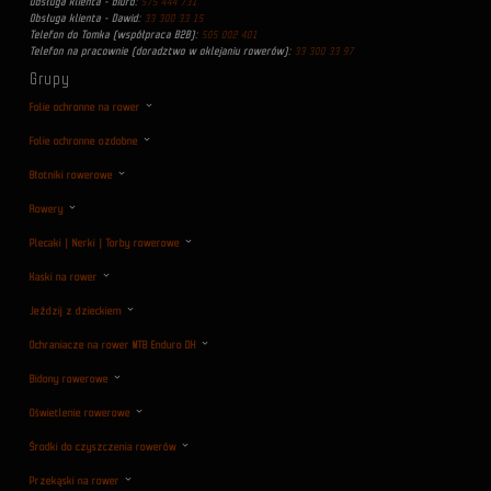
Obsługa klienta - biuro:
575 444 731
Obsługa klienta - Dawid:
33 300 33 15
Telefon do Tomka (współpraca B2B):
505 002 401
Telefon na pracownie (doradztwo w oklejaniu rowerów):
33 300 33 97
Grupy
Folie ochronne na rower
Folie ochronne ozdobne
Błotniki rowerowe
Rowery
Plecaki | Nerki | Torby rowerowe
Kaski na rower
Jeździj z dzieckiem
Ochraniacze na rower MTB Enduro DH
Bidony rowerowe
Oświetlenie rowerowe
Środki do czyszczenia rowerów
Przekąski na rower