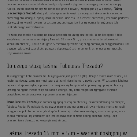
dobrze dobrana opona Tubeless Ready i odpowiedni płyn uszczelniający nie spełnią swojej
funkcji, jeżeli powietrze będzie uchodziło przez otwory znajdujące się w obręczy.
Taśmy
uszczelniające Trezado
służą do zabezpieczenia wnętrza obręczy i stworzenia szczelnej
podstawy dla wentyla, opony oraz mleczka Tubeless. To element potrzebny zarówno podczas
pierwszej konwersji roweru na system bezdętkowy, jak i przy wymianie zużytego lub
uszkodzonego uszczelnienia.
Trezado jest marką skupioną na rozwiązaniach do jazdy bez dętek. W tej kategorii 4-bike
znajdziesz taśmę uszczelniającą Trezado 35 mm x 5 m, przeznaczoną do odpowiednio
szerokich obręczy. Rolka o długości 5 metrów sprawdzi się przy domowym przygotowaniu kół,
a wybór właściwej szerokości pozwala dopasować taśmę do konkretnej obręczy i sposobu
użytkowania roweru.
Do czego służy taśma Tubeless Trezado?
W klasycznym kole powietrze utrzymywane jest przez dętkę. Obręcz może mieć otwory na
nyple, ponieważ sama nie musi tworzyć zamkniętej komory powietrznej. W systemie Tubeless
dętka zostaje usunięta, a powietrze znajduje się bezpośrednio pomiędzy oponą a obręczą.
Otwory na nyple trzeba więc dokładnie zakryć, aby koło mogło utrzymywać ciśnienie i
prawidłowo współpracować z płynem uszczelniającym.
Taśma Tubeless Trezado
jest samoprzylepną taśmą do obręczy, rekomendowaną do obręczy
Tubeless Ready. Po naklejeniu na oczyszczone dno obręczy zakrywa miejsca montażu nypli i
przygotowuje koło do dalszych etapów konwersji: założenia wentyla, montażu opony oraz
wlania mleczka. Jej zadaniem nie jest naprawianie przebić opony podczas jazdy, lecz
uszczelnienie obręczy od wewnętrznej strony.
Taśma Trezado 35 mm x 5 m - wariant dostępny w