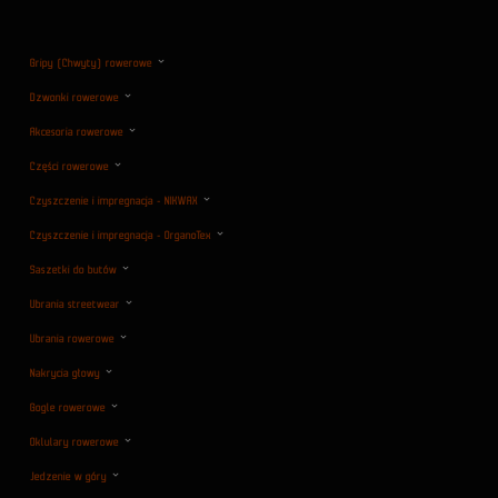
Gripy (Chwyty) rowerowe
Dzwonki rowerowe
Akcesoria rowerowe
Części rowerowe
Czyszczenie i impregnacja - NIKWAX
Czyszczenie i impregnacja - OrganoTex
Saszetki do butów
Ubrania streetwear
Ubrania rowerowe
Nakrycia głowy
Gogle rowerowe
Oklulary rowerowe
Jedzenie w góry