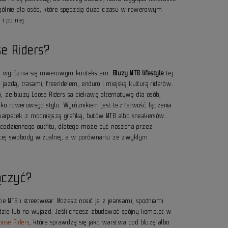
ególnie dla osób, które spędzają dużo czasu w rowerowym
i po niej.
e Riders?
ers wyróżnia się rowerowym kontekstem.
Bluzy MTB lifestyle
tej
azdą, trasami, freeride’em, enduro i miejską kulturą riderów.
, że bluzy Loose Riders są ciekawą alternatywą dla osób,
isko rowerowego stylu. Wyróżnikiem jest też łatwość łączenia
skarpetek z mocniejszą grafiką, butów MTB albo sneakersów.
codziennego outfitu, dlatego może być noszona przez
ęcej swobody wizualnej, a w porównaniu ze zwykłym
ączyć?
cie MTB i streetwear. Możesz nosić je z jeansami, spodniami
dzie lub na wyjazd. Jeśli chcesz zbudować spójny komplet w
ose Riders
, które sprawdzą się jako warstwa pod bluzę albo