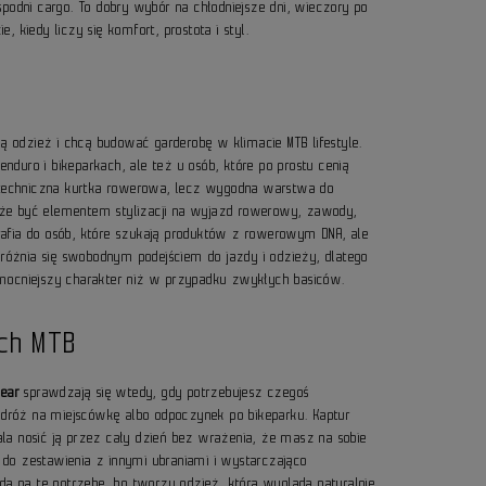
podni cargo. To dobry wybór na chłodniejsze dni, wieczory po
 kiedy liczy się komfort, prostota i styl.
ą odzież i chcą budować garderobę w klimacie MTB lifestyle.
enduro i bikeparkach, ale też u osób, które po prostu cenią
i techniczna kurtka rowerowa, lecz wygodna warstwa do
e być elementem stylizacji na wyjazd rowerowy, zawody,
 trafia do osób, które szukają produktów z rowerowym DNA, ale
yróżnia się swobodnym podejściem do jazdy i odzieży, dlatego
 i mocniejszy charakter niż w przypadku zwykłych basiców.
ach MTB
ear
sprawdzają się wtedy, gdy potrzebujesz czegoś
podróż na miejscówkę albo odpoczynek po bikeparku. Kaptur
la nosić ją przez cały dzień bez wrażenia, że masz na sobie
o zestawienia z innymi ubraniami i wystarczająco
da na tę potrzebę, bo tworzy odzież, która wygląda naturalnie