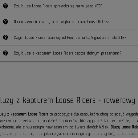
contact_support
Czy bluza Loose Riders sprawdzi się na wyjazd MTB?
contact_support
Na co zwrócić uwagę przy wyborze bluzy Loose Riders?
contact_support
Czym Loose Riders różni się od Fox, Carhartt, Signature i Title MTB?
contact_support
Czy bluza z kapturem Loose Riders będzie dobrym prezentem?
Bluzy z kapturem Loose Riders - rowerowy
luzy z kapturem Loose Riders
to propozycja dla osób, które chcą połączyć wygodę
owerowego streetwearu. To odzież dla riderów, którzy po jeździe, w mieście, n
wobodnie, ale z wyraźnym nawiązaniem do świata dwóch kółek.
Bluzy Loose Rid
yłącznie jako sportu, lecz jako część codziennego życia. Luźny krój, kaptur, ca