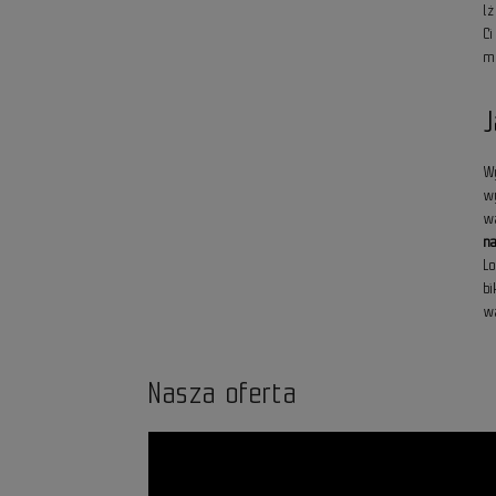
l
C
m
W
w
w
n
Lo
b
w
Nasza oferta