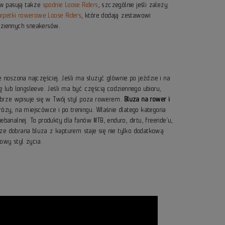
wów pasują także
spodnie Loose Riders
, szczególnie jeśli zależy
arpetki rowerowe Loose Riders
, które dodają zestawowi
dziennych sneakersów.
?
 noszona najczęściej. Jeśli ma służyć głównie po jeździe i na
ę lub longsleeve. Jeśli ma być częścią codziennego ubioru,
dobrze wpisuje się w Twój styl poza rowerem.
Bluza na rower i
óży, na miejscówce i po treningu. Właśnie dlatego kategoria
banalnej. To produkty dla fanów MTB, enduro, dirtu, freeride’u,
ze dobrana bluza z kapturem staje się nie tylko dodatkową
owy styl życia.