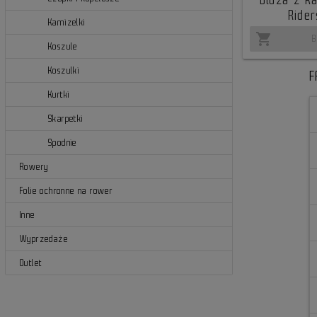
Rider
Kamizelki
shopping_cart
B
Koszule
Koszulki
F
Kurtki
Skarpetki
Spodnie
Rowery
Folie ochronne na rower
Inne
Wyprzedaże
Outlet