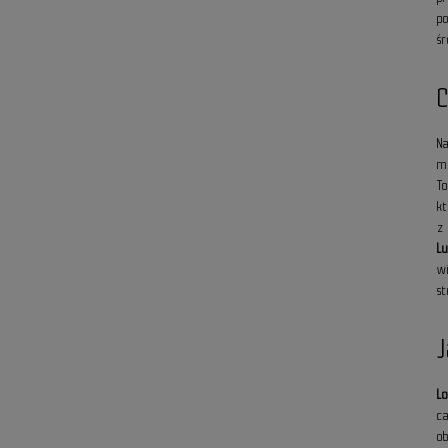
p
śr
C
N
m
T
k
z
L
w
s
J
Lo
c
o