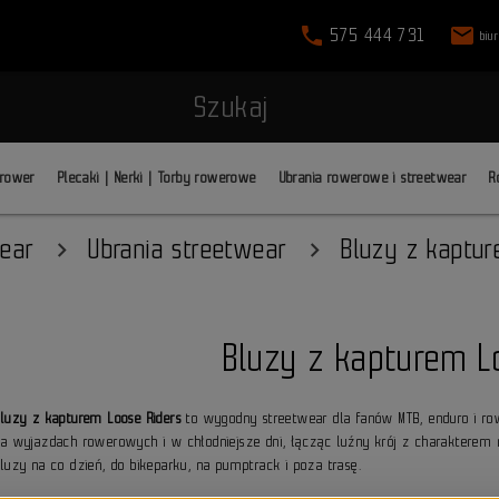
phone
mail
575 444 731
biu
Szukaj
 rower
Plecaki | Nerki | Torby rowerowe
Ubrania rowerowe i streetwear
R
wear
Ubrania streetwear
Bluzy z kaptu
Bluzy z kapturem L
Bluzy z kapturem Loose Riders
to wygodny streetwear dla fanów MTB, enduro i row
na wyjazdach rowerowych i w chłodniejsze dni, łącząc luźny krój z charakterem ma
bluzy na co dzień, do bikeparku, na pumptrack i poza trasę.