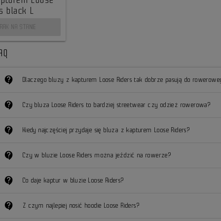
s black L
RAK NA STANIE
AQ
contact_support
Dlaczego bluzy z kapturem Loose Riders tak dobrze pasują do rowerowe
contact_support
Czy bluza Loose Riders to bardziej streetwear czy odzież rowerowa?
contact_support
Kiedy najczęściej przydaje się bluza z kapturem Loose Riders?
contact_support
Czy w bluzie Loose Riders można jeździć na rowerze?
contact_support
Co daje kaptur w bluzie Loose Riders?
contact_support
Z czym najlepiej nosić hoodie Loose Riders?