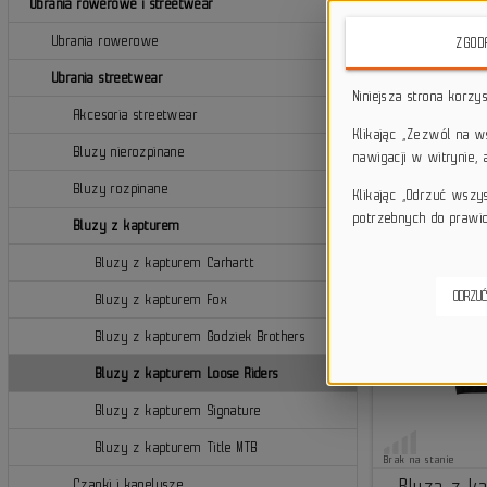
Ubrania rowerowe i streetwear
Ubrania rowerowe
ZGOD
Ubrania streetwear
Niniejsza strona korzy
Akcesoria streetwear
Klikając „Zezwól na 
Bluzy nierozpinane
nawigacji w witrynie,
Bluzy rozpinane
Klikając „Odrzuć wszy
potrzebnych do prawid
Bluzy z kapturem
Bluzy z kapturem Carhartt
ODRZUĆ
Bluzy z kapturem Fox
Bluzy z kapturem Godziek Brothers
Bluzy z kapturem Loose Riders
Bluzy z kapturem Signature
Bluzy z kapturem Title MTB
Brak na stanie
Bluza z k
Czapki i kapelusze