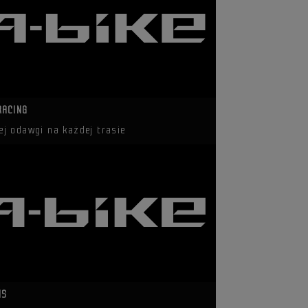
RACING
ej odawgi na każdej trasie
IS