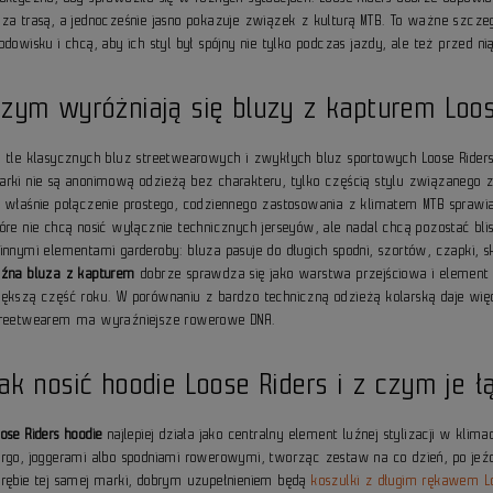
oza trasą, a jednocześnie jasno pokazuje związek z kulturą MTB. To ważne szcz
odowisku i chcą, aby ich styl był spójny nie tylko podczas jazdy, ale też przed nią 
zym wyróżniają się bluzy z kapturem Loos
a tle klasycznych bluz streetwearowych i zwykłych bluz sportowych Loose Rid
arki nie są anonimową odzieżą bez charakteru, tylko częścią stylu związanego z j
o właśnie połączenie prostego, codziennego zastosowania z klimatem MTB sprawia
tóre nie chcą nosić wyłącznie technicznych jerseyów, ale nadal chcą pozostać bl
 innymi elementami garderoby: bluza pasuje do długich spodni, szortów, czapki, 
uźna bluza z kapturem
dobrze sprawdza się jako warstwa przejściowa i element 
iększą część roku. W porównaniu z bardzo techniczną odzieżą kolarską daje wi
treetwearem ma wyraźniejsze rowerowe DNA.
ak nosić hoodie Loose Riders i z czym je ł
ose Riders hoodie
najlepiej działa jako centralny element luźnej stylizacji w klima
argo, joggerami albo spodniami rowerowymi, tworząc zestaw na co dzień, po jeź
brębie tej samej marki, dobrym uzupełnieniem będą
koszulki z długim rękawem Lo