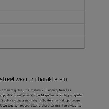
 streetwear z charakterem
 codziennej bluzy z klimatem MTB, enduro, freeride i
a wyjeździe rowerowym albo w bikeparku nadal chcą wyglądać
ers
dobrze wpisują się w styl osób, które nie traktują roweru
sualowy wygląd i rozpoznawalny charakter marki sprawiają, że