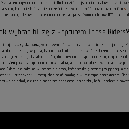
żejsza alternatywa na cieplejsze dni. Do bardziej miejskich i casualowych zesta
i na stylu, który nie kończy się po zejściu z roweru. Całość można uzupełnić o
sk
ocniejszego, riderowego akcentu i dobrze pasują zarówno do butów MTB, jak i co
Jak wybrać bluzę z kapturem Loose Riders
ybierając
bluzę dla ridera
, warto zwrócić uwagę na to, w jakich sytuacjach będzie
yjazdach, liczy się wygoda, kaptur, swobodny krój i łatwość założenia na koszulk
ażny będzie kolor, charakter grafiki, dopasowanie do spodni oraz to, czy bluza 
a co dzień
powinna być na tyle uniwersalna, aby sprawdziła się w mieście, w podr
ose Riders jest dobrym wyborem dla osób, które szukają odzieży wygodnej, ale nie
ikeparku i streetwearu, którzy chcą nosić markę z wyrazistym charakterem. Dobr
arstwą na chłód, ale też elementem codziennej garderoby, który podkreśla rower