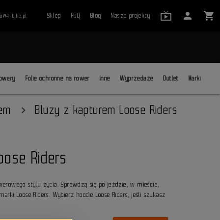
live_tv_24
person
shopping_cart
Sklep
F&Q
Blog
Nasze projekty
ro@4-bike.pl
close
owery
Folie ochronne na rower
Inne
Wyprzedaże
Outlet
Marki
rem
Bluzy z kapturem Loose Riders
oose Riders
erowego stylu życia. Sprawdzą się po jeździe, w mieście,
rki Loose Riders. Wybierz hoodie Loose Riders, jeśli szukasz