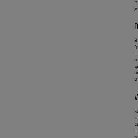
t
j
D
B
Sp
m
n
s
n
b
N
w
d
t
p