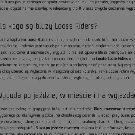
aka bluza pasuje zarówno do spodni rowerowych, jak i do jeansów, joggerów czy s
eździe, dojazd na miejscówkę, weekendowy trip MTB oraz zwykłe codzienne wyjście,
la kogo są bluzy Loose Riders?
luza z kapturem Loose Riders
jest dobrym wyborem dla osób, które lubią luźniejsz
rawdzi się u riderów jeżdżących po pumptracku, dirtach, singletrackach, trasach 
iejski, sportowo-streetwearowy wygląd. To nie jest typowa bluza treningowa an
oszenia przed jazdą, po jeździe i na co dzień. Dzięki temu
hoodie Loose Riders
moż
potkanie ze znajomymi, spacer po mieście albo luźny dzień poza trasą. Najlepiej
ie chcą ubierać się wyłącznie w klasyczną odzież kolarską. Marka Loose Riders w
luzy z tej kategorii pasują do riderów, którzy wybierają komfort, autentyczność
Wygoda po jeździe, w mieście i na wyjazd
ajwiększą zaletą tej grupy produktów jest uniwersalność.
Bluzy rowerowe streetw
ygodnego po intensywnej jeździe, na chłodniejszy poranek, wieczór przy busie, 
aje dodatkową osłonę przed chłodem, a miękki, casualowy charakter bluzy pozwa
ypowo sportowy strój.
Bluza po jeździe rowerem
powinna być komfortowa, łatwa d
raktyczna, aby sprawdziła się w różnych sytuacjach. Loose Riders dobrze odpowia