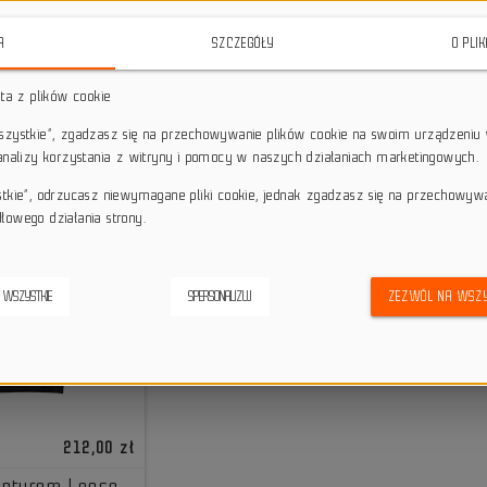
A
SZCZEGÓŁY
O PLI
sta z plików cookie
wszystkie”, zgadzasz się na przechowywanie plików cookie na swoim urządzeniu 
 analizy korzystania z witryny i pomocy w naszych działaniach marketingowych.
stkie”, odrzucasz niewymagane pliki cookie, jednak zgadzasz się na przechowyw
łowego działania strony.
 WSZYSTKIE
SPERSONALIZUJ
ZEZWÓL NA WSZY
212,00 zł
apturem Loose