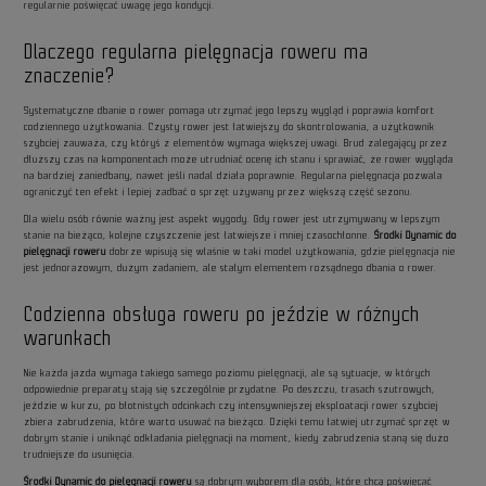
regularnie poświęcać uwagę jego kondycji.
Dlaczego regularna pielęgnacja roweru ma
znaczenie?
Systematyczne dbanie o rower pomaga utrzymać jego lepszy wygląd i poprawia komfort
codziennego użytkowania. Czysty rower jest łatwiejszy do skontrolowania, a użytkownik
szybciej zauważa, czy któryś z elementów wymaga większej uwagi. Brud zalegający przez
dłuższy czas na komponentach może utrudniać ocenę ich stanu i sprawiać, że rower wygląda
na bardziej zaniedbany, nawet jeśli nadal działa poprawnie. Regularna pielęgnacja pozwala
ograniczyć ten efekt i lepiej zadbać o sprzęt używany przez większą część sezonu.
Dla wielu osób równie ważny jest aspekt wygody. Gdy rower jest utrzymywany w lepszym
stanie na bieżąco, kolejne czyszczenie jest łatwiejsze i mniej czasochłonne.
Środki Dynamic do
pielęgnacji roweru
dobrze wpisują się właśnie w taki model użytkowania, gdzie pielęgnacja nie
jest jednorazowym, dużym zadaniem, ale stałym elementem rozsądnego dbania o rower.
Codzienna obsługa roweru po jeździe w różnych
warunkach
Nie każda jazda wymaga takiego samego poziomu pielęgnacji, ale są sytuacje, w których
odpowiednie preparaty stają się szczególnie przydatne. Po deszczu, trasach szutrowych,
jeździe w kurzu, po błotnistych odcinkach czy intensywniejszej eksploatacji rower szybciej
zbiera zabrudzenia, które warto usuwać na bieżąco. Dzięki temu łatwiej utrzymać sprzęt w
dobrym stanie i uniknąć odkładania pielęgnacji na moment, kiedy zabrudzenia staną się dużo
trudniejsze do usunięcia.
Środki Dynamic do pielęgnacji roweru
są dobrym wyborem dla osób, które chcą poświęcać