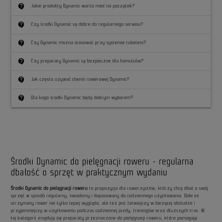
contact_support
Jakie produkty Dynamic warto mieć na początek?
contact_support
Czy środki Dynamic są dobre do regularnego serwisu?
contact_support
Czy Dynamic można stosować przy systemie tubeless?
contact_support
Czy preparaty Dynamic są bezpieczne dla hamulców?
contact_support
Jak często używać chemii rowerowej Dynamic?
contact_support
Dla kogo środki Dynamic będą dobrym wyborem?
Środki Dynamic do pielęgnacji roweru - regularna
dbałość o sprzęt w praktycznym wydaniu
Środki Dynamic do pielęgnacji roweru
to propozycja dla rowerzystów, którzy chcą dbać o swój
sprzęt w sposób regularny, świadomy i dopasowany do codziennego użytkowania. Dobrze
utrzymany rower nie tylko lepiej wygląda, ale też jest łatwiejszy w bieżącej obsłudze i
przyjemniejszy w użytkowaniu podczas codziennej jazdy, treningów oraz dłuższych tras. W
tej kategorii znajdują się preparaty przeznaczone do pielęgnacji roweru, które pomagają