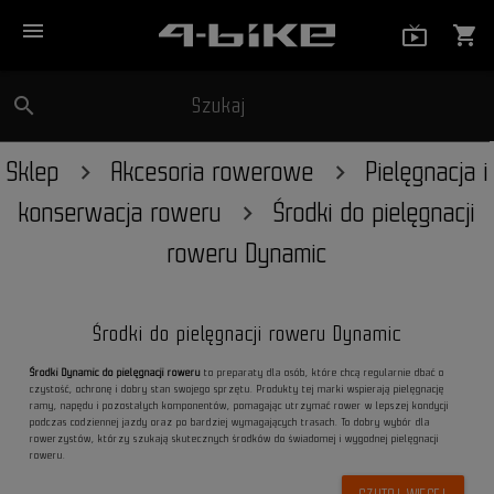
menu
live_tv_
shopping_cart
search
Szukaj
close
Sklep
Akcesoria rowerowe
Pielęgnacja i
konserwacja roweru
Środki do pielęgnacji
roweru Dynamic
Środki do pielęgnacji roweru Dynamic
Środki Dynamic do pielęgnacji roweru
to preparaty dla osób, które chcą regularnie dbać o
czystość, ochronę i dobry stan swojego sprzętu. Produkty tej marki wspierają pielęgnację
ramy, napędu i pozostałych komponentów, pomagając utrzymać rower w lepszej kondycji
podczas codziennej jazdy oraz po bardziej wymagających trasach. To dobry wybór dla
rowerzystów, którzy szukają skutecznych środków do świadomej i wygodnej pielęgnacji
roweru.