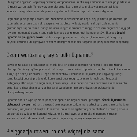
utrzymać czystość, wspierają ochronę komponentów i ułatwiają zadbanie o rower po jeździe w
różnych warunkach. To rozwiązanie dla osób, które nie chcą traktować pielęgnacji jako
jednorazowego działania, ale jako stały element dbania o sprzęt przez cały sezon.
Regularna pielęgnacja roweru ma znaczenie niezależnie od tego, czy jeździsz po mieście, po
szutrach, w terenie czy rekreacyjnie. Kurz, błoto, wilgoć, osady z drogi i zabrudzenia
gromadzące się na ramie, napędzie oraz innych elementach mogą z czasem pogarszać wygląd
roweru i utrudniać ocenę stanu technicznego poszczególnych komponentów. Dlatego
środki
Dynamic do pielęgnacji roweru
dobrze wpisują się w potrzeby użytkowników, którzy chcą
czyścić, chronić i utrzymywać rower w dobrym stanie bez sięgania po przypadkowe preparaty.
Czym wyróżniają się środki Dynamic?
Największą zaletą produktów tej marki jest ich ukierunkowanie na rower i jego codzienną
obsługę. To nie są ogólne preparaty do czyszczenia różnych powierzchni, lecz środki tworzone
z myślą o specyfice roweru, jego komponentów i warunków, w jakich jest używany. Dzięki
temu łatwiej dobrać produkt do konkretnej potrzeby: czyszczenia, ochrony, bieżącej
pielęgnacji albo wsparcia regularnej konserwacji. Takie podejście ma znaczenie zwłaszcza dla
osób, które chcą dbać o sprzęt bardziej świadomie i nie ograniczać się wyłącznie do
okazjonalnego mycia.
Dynamic dobrze wpisuje się w podejście oparte na regularności i praktyce.
Środki Dynamic do
pielęgnacji roweru
można traktować jako wsparcie codziennej obsługi sprzętu, a nie tylko jako
preparaty używane od święta. To ważne, bo właśnie systematyczna dbałość o rower pozwala
utrzymać go w lepszej kondycji wizualnej i użytkowej, a przy okazji pomaga szybciej
zauważać zabrudzenia, ślady zużycia i miejsca wymagające większej uwagi.
Pielęgnacja roweru to coś więcej niż samo