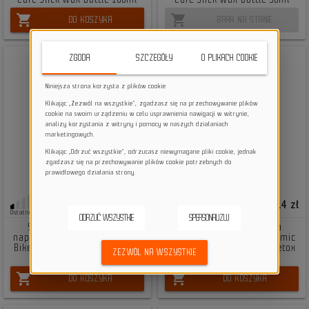
shopping_cart
shopping_cart
DO KOSZYKA
BRAK NA STANIE
ZGODA
SZCZEGÓŁY
O PLIKACH COOKIE
Niniejsza strona korzysta z plików cookie
Klikając „Zezwól na wszystkie”, zgadzasz się na przechowywanie plików
cookie na swoim urządzeniu w celu usprawnienia nawigacji w witrynie,
analizy korzystania z witryny i pomocy w naszych działaniach
marketingowych.
Klikając „Odrzuć wszystkie”, odrzucasz niewymagane pliki cookie, jednak
zgadzasz się na przechowywanie plików cookie potrzebnych do
prawidłowego działania strony.
49,99 zł
72,14 zł
Ostatnie sztuki
Mała ilość
ODRZUĆ WSZYSTKIE
SPERSONALIZUJ
Środek do czyszczenia
Środek do czyszczenia
napędu rowerowego Dynamic
napędu rowerowego Dynamic
Bike Care Bio Drivetrain Detox
Bike Care Bio Drivetrain Detox
ZEZWÓL NA WSZYSTKIE
500ml
1L
shopping_cart
shopping_cart
DO KOSZYKA
DO KOSZYKA