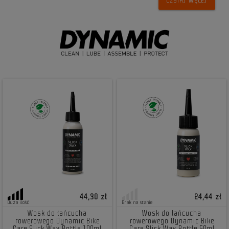
CZYTAJ WIĘCEJ
44,30 zł
24,44 zł
Duża ilość
Brak na stanie
Wosk do łańcucha
Wosk do łańcucha
rowerowego Dynamic Bike
rowerowego Dynamic Bike
Care Slick Wax Bottle 100ml
Care Slick Wax Bottle 50ml