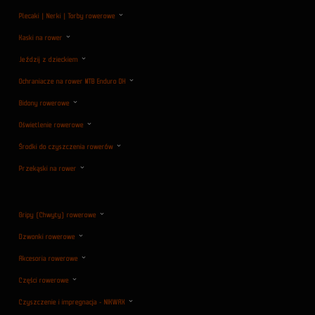
Plecaki | Nerki | Torby rowerowe
Kaski na rower
Jeździj z dzieckiem
Ochraniacze na rower MTB Enduro DH
Bidony rowerowe
Oświetlenie rowerowe
Środki do czyszczenia rowerów
Przekąski na rower
Gripy (Chwyty) rowerowe
Dzwonki rowerowe
Akcesoria rowerowe
Części rowerowe
Czyszczenie i impregnacja - NIKWAX