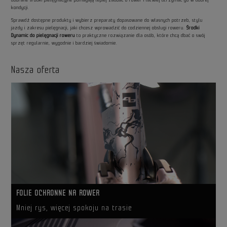
kondycji.
Sprawdź dostępne produkty i wybierz preparaty dopasowane do własnych potrzeb, stylu
jazdy i zakresu pielęgnacji, jaki chcesz wprowadzić do codziennej obsługi roweru.
Środki
Dynamic do pielęgnacji roweru
to praktyczne rozwiązanie dla osób, które chcą dbać o swój
sprzęt regularnie, wygodnie i bardziej świadomie.
Nasza oferta
FOLIE OCHRONNE NA ROWER
Mniej rys, więcej spokoju na trasie