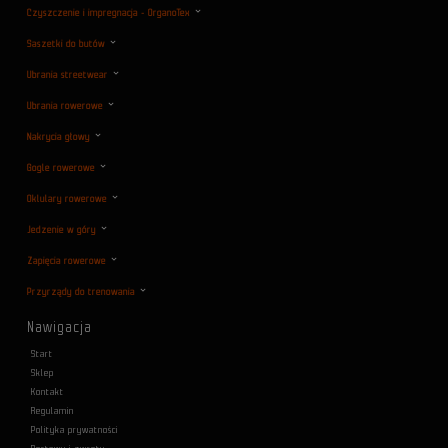
Czyszczenie i impregnacja - OrganoTex
Saszetki do butów
Ubrania streetwear
Ubrania rowerowe
Nakrycia głowy
Gogle rowerowe
Oklulary rowerowe
Jedzenie w góry
Zapięcia rowerowe
Przyrządy do trenowania
Nawigacja
Start
Sklep
Kontakt
Regulamin
Polityka prywatności