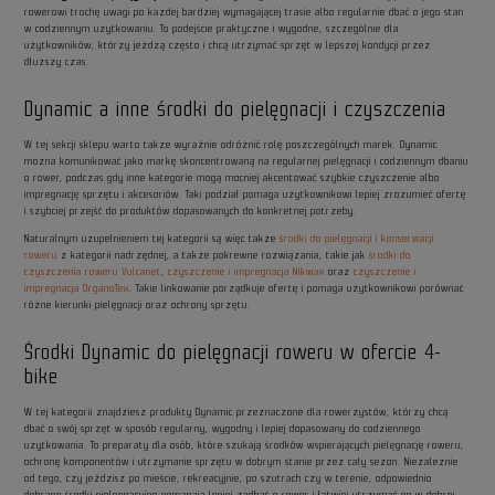
rowerowi trochę uwagi po każdej bardziej wymagającej trasie albo regularnie dbać o jego stan
w codziennym użytkowaniu. To podejście praktyczne i wygodne, szczególnie dla
użytkowników, którzy jeżdżą często i chcą utrzymać sprzęt w lepszej kondycji przez
dłuższy czas.
Dynamic a inne środki do pielęgnacji i czyszczenia
W tej sekcji sklepu warto także wyraźnie odróżnić rolę poszczególnych marek. Dynamic
można komunikować jako markę skoncentrowaną na regularnej pielęgnacji i codziennym dbaniu
o rower, podczas gdy inne kategorie mogą mocniej akcentować szybkie czyszczenie albo
impregnację sprzętu i akcesoriów. Taki podział pomaga użytkownikowi lepiej zrozumieć ofertę
i szybciej przejść do produktów dopasowanych do konkretnej potrzeby.
Naturalnym uzupełnieniem tej kategorii są więc także
środki do pielęgnacji i konserwacji
roweru
z kategorii nadrzędnej, a także pokrewne rozwiązania, takie jak
środki do
czyszczenia roweru Vulcanet
,
czyszczenie i impregnacja Nikwax
oraz
czyszczenie i
impregnacja OrganoTex
. Takie linkowanie porządkuje ofertę i pomaga użytkownikowi porównać
różne kierunki pielęgnacji oraz ochrony sprzętu.
Środki Dynamic do pielęgnacji roweru w ofercie 4-
bike
W tej kategorii znajdziesz produkty Dynamic przeznaczone dla rowerzystów, którzy chcą
dbać o swój sprzęt w sposób regularny, wygodny i lepiej dopasowany do codziennego
użytkowania. To preparaty dla osób, które szukają środków wspierających pielęgnację roweru,
ochronę komponentów i utrzymanie sprzętu w dobrym stanie przez cały sezon. Niezależnie
od tego, czy jeździsz po mieście, rekreacyjnie, po szutrach czy w terenie, odpowiednio
dobrane środki pielęgnacyjne pomagają lepiej zadbać o rower i łatwiej utrzymać go w dobrej