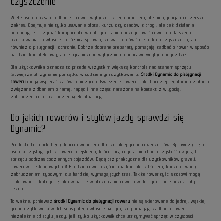
czyszczenie
Wiele osób utożsamia dbanie o rower wyłącznie z jego umyciem, ale pielęgnacja ma szerszy
zakres. Obejmuje nie tylko usuwanie błota, kurzu czy osadów z drogi, ale też działania
pomagające utrzymać komponenty w dobrym stanie i przygotować rower do dalszego
użytkowania. To właśnie ta różnica sprawia, że warto mówić nie tylko o czyszczeniu, ale
również o pielęgnacji i ochronie. Dobrze dobrane preparaty pomagają zadbać o rower w sposób
bardziej kompleksowy, a nie ograniczony wyłącznie do poprawy wyglądu po jeździe.
Dla użytkownika oznacza to przede wszystkim większą kontrolę nad stanem sprzętu i
łatwiejsze utrzymanie porządku w codziennym użytkowaniu.
Środki Dynamic do pielęgnacji
roweru
mogą wspierać zarówno bieżące odświeżenie roweru, jak i bardziej regularne działania
związane z dbaniem o ramę, napęd i inne części narażone na kontakt z wilgocią,
zabrudzeniami oraz codzienną eksploatacją.
Do jakich rowerów i stylów jazdy sprawdzi się
Dynamic?
Produkty tej marki będą dobrym wyborem dla szerokiej grupy rowerzystów. Sprawdzą się u
osób korzystających z roweru miejskiego, które chcą regularnie dbać o czystość i wygląd
sprzętu podczas codziennych dojazdów. Będą też praktyczne dla użytkowników graveli,
rowerów trekkingowych i MTB, gdzie rower częściej ma kontakt z błotem, kurzem, wodą i
zabrudzeniami typowymi dla bardziej wymagających tras. Także rowerzyści szosowi mogą
traktować tę kategorię jako wsparcie w utrzymaniu roweru w dobrym stanie przez cały
sezon.
To ważne, ponieważ
środki Dynamic do pielęgnacji roweru
nie są skierowane do jednej, wąskiej
grupy użytkowników. Ich sens polega właśnie na tym, że pomagają zadbać o rower
niezależnie od stylu jazdy, jeśli tylko użytkownik chce utrzymywać sprzęt w czystości i