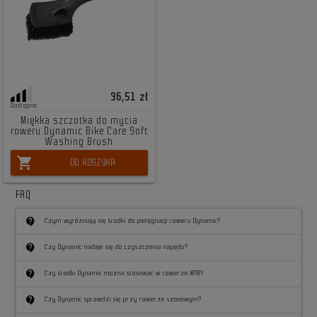
36,51 zł
Dostępne
Miękka szczotka do mycia
roweru Dynamic Bike Care Soft
Washing Brush
shopping_cart
DO KOSZYKA
FAQ
contact_support
Czym wyróżniają się środki do pielęgnacji roweru Dynamic?
contact_support
Czy Dynamic nadaje się do czyszczenia napędu?
contact_support
Czy środki Dynamic można stosować w rowerze MTB?
contact_support
Czy Dynamic sprawdzi się przy rowerze szosowym?