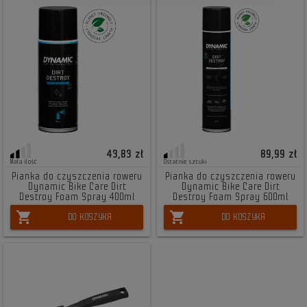
43,83 zł
89,99 zł
Mała ilość
Ostatnie sztuki
Pianka do czyszczenia roweru
Pianka do czyszczenia roweru
Dynamic Bike Care Dirt
Dynamic Bike Care Dirt
Destroy Foam Spray 400ml
Destroy Foam Spray 600ml
shopping_cart
shopping_cart
DO KOSZYKA
DO KOSZYKA