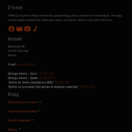
O firmie
4-Bike.pl to polski sklep internetowy specjalizujący się w akcesoriach rowerowych, oferujący
szeroki wybór produktów, takich jak części, narzędzia, odzież oraz folie ochronne.
facebook
movie
photo_camera
music_note
Kontakt
Wiślańska 26
43-430 Skoczów
Polska
E-mail:
biuro@4-bike.pl
Obsługa klienta - biuro:
575 444 731
Obsługa klienta - Dawid:
33 300 33 15
Telefon do Tomka (współpraca B2B):
505 002 401
Telefon na pracownie (doradztwo w oklejaniu rowerów):
33 300 33 97
Grupy
Folie ochronne na rower
Folie ochronne ozdobne
Błotniki rowerowe
Rowery