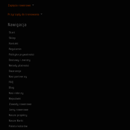
Zapięcia rowerowe
Przyrządy do trenowania
Nawigacja
Start
Sklep
Kontakt
Regulamin
Polityka prywatności
Dostawy i zwroty
Metody płatności
Gwarancja
Nasi partnerzy
F&Q
Blog
Nasi riderzy
Miejscówki
Zawody rowerowe
Jamy rowerowe
Nasze projekty
Nasze Marki
Paleta kolorów