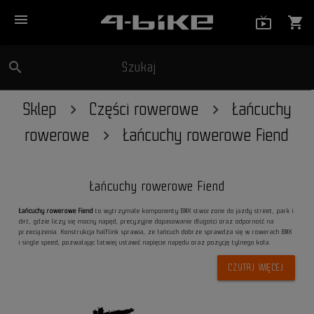
menu
live_tv_
shopping_cart
search
Szukaj
close
Sklep
Części rowerowe
Łańcuchy
rowerowe
Łańcuchy rowerowe Fiend
Łańcuchy rowerowe Fiend
Łańcuchy rowerowe Fiend
to wytrzymałe komponenty BMX stworzone do jazdy street, park i
dirt, gdzie liczy się mocny napęd, precyzyjne dopasowanie długości oraz odporność na
przeciążenia. Konstrukcja halflink sprawia, że łańcuch dobrze sprawdza się w rowerach BMX
i single speed, pozwalając łatwiej ustawić napięcie napędu oraz pozycję tylnego koła.
CZYTAJ WIĘCEJ