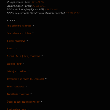
Obsługa klienta - biuro:
575 444 731
Obsługa klienta - Dawid:
33 300 33 15
Telefon do Tomka (współpraca B2B):
505 002 401
Telefon na pracownie (doradztwo w oklejaniu rowerów):
33 300 33 97
Grupy
Folie ochronne na rower
Folie ochronne ozdobne
Błotniki rowerowe
Rowery
Plecaki | Nerki | Torby rowerowe
Kaski na rower
Jeździj z dzieckiem
Ochraniacze na rower MTB Enduro DH
Bidony rowerowe
Oświetlenie rowerowe
Środki do czyszczenia rowerów
Przekąski na rower