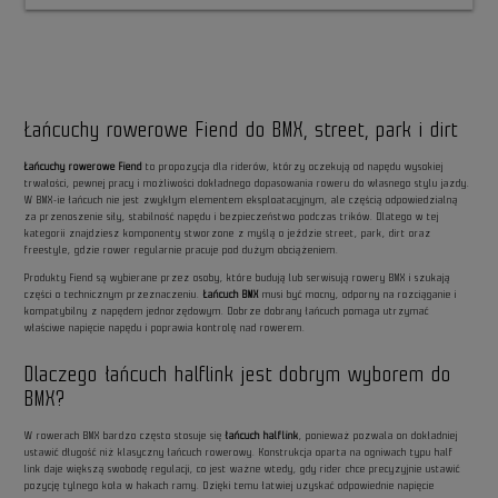
Łańcuchy rowerowe Fiend do BMX, street, park i dirt
Łańcuchy rowerowe Fiend
to propozycja dla riderów, którzy oczekują od napędu wysokiej
trwałości, pewnej pracy i możliwości dokładnego dopasowania roweru do własnego stylu jazdy.
W BMX-ie łańcuch nie jest zwykłym elementem eksploatacyjnym, ale częścią odpowiedzialną
za przenoszenie siły, stabilność napędu i bezpieczeństwo podczas trików. Dlatego w tej
kategorii znajdziesz komponenty stworzone z myślą o jeździe street, park, dirt oraz
freestyle, gdzie rower regularnie pracuje pod dużym obciążeniem.
Produkty Fiend są wybierane przez osoby, które budują lub serwisują rowery BMX i szukają
części o technicznym przeznaczeniu.
Łańcuch BMX
musi być mocny, odporny na rozciąganie i
kompatybilny z napędem jednorzędowym. Dobrze dobrany łańcuch pomaga utrzymać
właściwe napięcie napędu i poprawia kontrolę nad rowerem.
Dlaczego łańcuch halflink jest dobrym wyborem do
BMX?
W rowerach BMX bardzo często stosuje się
łańcuch halflink
, ponieważ pozwala on dokładniej
ustawić długość niż klasyczny łańcuch rowerowy. Konstrukcja oparta na ogniwach typu half
link daje większą swobodę regulacji, co jest ważne wtedy, gdy rider chce precyzyjnie ustawić
pozycję tylnego koła w hakach ramy. Dzięki temu łatwiej uzyskać odpowiednie napięcie