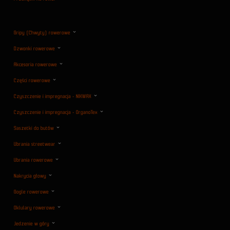
Gripy (Chwyty) rowerowe
Dzwonki rowerowe
Akcesoria rowerowe
Części rowerowe
Czyszczenie i impregnacja - NIKWAX
Czyszczenie i impregnacja - OrganoTex
Saszetki do butów
Ubrania streetwear
Ubrania rowerowe
Nakrycia głowy
Gogle rowerowe
Oklulary rowerowe
Jedzenie w góry