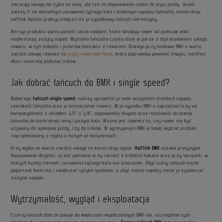
zwracają uwagę nie tylko na cenę, ale też na dopasowanie części do stylu jazdy. Jeżeli
zależy Ci na dokładnym ustawieniu tylnego koła i stabilnym napięciu łańcucha, konstrukcja
halflink będzie praktyczniejsza niż przypadkowy łańcuch rekreacyjny.
Ten typ produktu warto polecić także osobom, które składają rower od podstaw albo
modernizują zużyty napęd. Wymiana łańcucha często idzie w parze z dopracowaniem całego
roweru, w tym kokpitu i punktów kontaktu z rowerem. Dlatego przy budowie BMX-a warto
zwrócić uwagę również na
gripy rowerowe Fiend
, które poprawiają pewność chwytu, komfort
dłoni i kontrolę podczas trików.
Jak dobrać łańcuch do BMX i single speed?
Dobierając
łańcuch single speed
, należy sprawdzić przede wszystkim standard napędu,
szerokość łańcucha oraz przeznaczenie roweru. W przypadku BMX-a najczęściej liczy się
kompatybilność z układem 1/2" x 1/8", odpowiednia długość oraz możliwość skrócenia
łańcucha do konkretnej ramy i pozycji koła. Ważne jest również to, czy rower ma być
używany do spokojnej jazdy, czy do trików. W agresywnym BMX-ie lepiej wybrać produkt
zaprojektowany z myślą o dużych przeciążeniach.
Przy wyborze warto zwrócić uwagę na konstrukcję ogniw.
Halflink BMX
ułatwia precyzyjne
dopasowanie długości, co jest pomocne przy ramach z krótkimi hakami oraz przy setupach, w
których każdy milimetr ustawienia tylnego koła ma znaczenie. Zbyt luźny łańcuch może
pogarszać kontrolę i zwiększać ryzyko spadania, a zbyt mocno napięty może przyspieszać
zużycie napędu.
Wytrzymałość, wygląd i eksploatacja
Czarny łańcuch dobrze pasuje do większości współczesnych BMX-ów, szczególnie tych