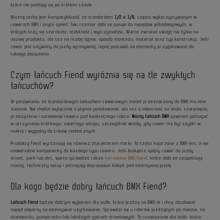
które nie poddają się po krótkim czasie.
Ważną cechą jest kompatybilność ze standardem
1/2 x 1/8
, często wykorzystywanym w
rowerach BMX i single speed. Taki rozmiar dobrze pasuje do napędów jednobiegowych, w
których liczy się szerokość, stabilność i wytrzymałość. Warto zwracać uwagę nie tylko na
nazwę produktu, ale też na liczbę ogniw, sposób montażu, materiał oraz typ konstrukcji. Jeśli
rower jest używany do jazdy agresywnej, lepiej postawić na elementy przygotowane do
takiego obciążenia.
Czym łańcuch Fiend wyróżnia się na tle zwykłych
łańcuchów?
W porównaniu ze standardowym łańcuchem rowerowym model przeznaczony do BMX ma inne
zadanie. Nie chodzi wyłącznie o płynne pedałowanie, ale też o odporność na skoki, szarpnięcia,
przeciążenia i ustawienie roweru pod konkretnego ridera.
Mocny łańcuch BMX
powinien pomagać
w utrzymaniu krótkiego, zwartego setupu, szczególnie wtedy, gdy rower ma być szybki w
reakcji i wygodny do trików technicznych.
Produkty Fiend wyróżniają się również charakterem marki. To części kojarzone z BMX-em, a nie
uniwersalne komponenty do każdego typu roweru. Jeśli budujesz spójny rower do jazdy
street, park lub dirt, warto sprawdzić także
kierownice BMX Fiend
, które dobrze uzupełniają
mocny, techniczny setup i pomagają dopracować kokpit pod intensywną jazdę.
Dla kogo będzie dobry łańcuch BMX Fiend?
Łańcuch Fiend
będzie dobrym wyborem dla osób, które jeżdżą na BMX-ie i chcą zbudować
napęd odporny na intensywne użytkowanie. Sprawdzi się u riderów jeżdżących po mieście, na
skateparku, pumptracku lub lokalnych spotach streetowych. To rozwiązanie dla osób, które