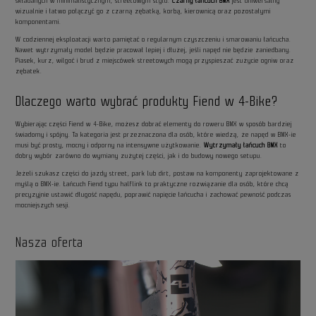
składanych w minimalistycznym, streetowym stylu.
Czarny łańcuch BMX
jest uniwersalny
wizualnie i łatwo połączyć go z czarną zębatką, korbą, kierownicą oraz pozostałymi
komponentami.
W codziennej eksploatacji warto pamiętać o regularnym czyszczeniu i smarowaniu łańcucha.
Nawet wytrzymały model będzie pracował lepiej i dłużej, jeśli napęd nie będzie zaniedbany.
Piasek, kurz, wilgoć i brud z miejscówek streetowych mogą przyspieszać zużycie ogniw oraz
zębatek.
Dlaczego warto wybrać produkty Fiend w 4-Bike?
Wybierając części Fiend w 4-Bike, możesz dobrać elementy do roweru BMX w sposób bardziej
świadomy i spójny. Ta kategoria jest przeznaczona dla osób, które wiedzą, że napęd w BMX-ie
musi być prosty, mocny i odporny na intensywne użytkowanie.
Wytrzymały łańcuch BMX
to
dobry wybór zarówno do wymiany zużytej części, jak i do budowy nowego setupu.
Jeżeli szukasz części do jazdy street, park lub dirt, postaw na komponenty zaprojektowane z
myślą o BMX-ie. Łańcuch Fiend typu halflink to praktyczne rozwiązanie dla osób, które chcą
precyzyjnie ustawić długość napędu, poprawić napięcie łańcucha i zachować pewność podczas
mocniejszych sesji.
Nasza oferta