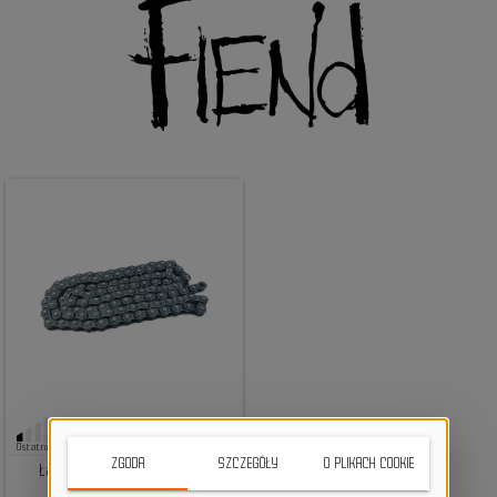
125,00 zł
Ostatnie sztuki
ZGODA
SZCZEGÓŁY
O PLIKACH COOKIE
Łańcuch rowerowy Fiend
Halflink black