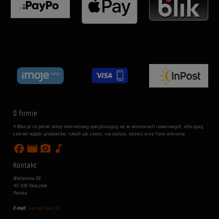
O firmie
4-Bike.pl to polski sklep internetowy specjalizujący się w akcesoriach rowerowych, oferujący
szeroki wybór produktów, takich jak części, narzędzia, odzież oraz folie ochronne.
facebook
movie
photo_camera
music_note
Kontakt
Wiślańska 26
43-430 Skoczów
Polska
E-mail:
biuro@4-bike.pl