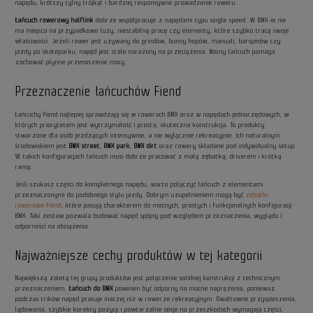
napędu, krótszy tylny trójkąt i bardziej responsywne prowadzenie roweru.
Łańcuch rowerowy halflink
dobrze współpracuje z napędami typu single speed. W BMX-ie nie
ma miejsca na przypadkowe luzy, niestabilną pracę czy elementy, które szybko tracą swoje
właściwości. Jeżeli rower jest używany do grindów, bunny hopów, manuali, barspinów czy
jazdy po skateparku, napęd jest stale narażony na przeciążenia. Mocny łańcuch pomaga
zachować płynne przenoszenie mocy.
Przeznaczenie łańcuchów Fiend
Łańcuchy Fiend najlepiej sprawdzają się w rowerach BMX oraz w napędach jednorzędowych, w
których priorytetem jest wytrzymałość i prosta, skuteczna konstrukcja. To produkty
stworzone dla osób jeżdżących intensywnie, a nie wyłącznie rekreacyjnie. Ich naturalnym
środowiskiem jest
BMX street
,
BMX park
,
BMX dirt
oraz rowery składane pod indywidualny setup.
W takich konfiguracjach łańcuch musi dobrze pracować z małą zębatką, driverem i krótką
ramą.
Jeśli szukasz części do kompletnego napędu, warto połączyć łańcuch z elementami
przeznaczonymi do podobnego stylu jazdy. Dobrym uzupełnieniem mogą być
zębatki
rowerowe Fiend
, które pasują charakterem do mocnych, prostych i funkcjonalnych konfiguracji
BMX. Taki zestaw pozwala budować napęd spójny pod względem przeznaczenia, wyglądu i
odporności na obciążenia.
Najważniejsze cechy produktów w tej kategorii
Największą zaletą tej grupy produktów jest połączenie solidnej konstrukcji z technicznym
przeznaczeniem.
Łańcuch do BMX
powinien być odporny na mocne naprężenia, ponieważ
podczas trików napęd pracuje inaczej niż w rowerze rekreacyjnym. Gwałtowne przyspieszenia,
lądowania, szybkie korekty pozycji i powtarzalne sesje na przeszkodach wymagają części,