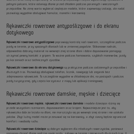
pełnymi palcami, które osłaniają dłonie przed chłodem podczas porannych i wieczornych
przejazdów. Na zimę warto wybierać cieplejsze modele, które zapewniają izolację, ale nadal
pozwalają wygodnie obsługiwać hamulce, manetki i kierownicę.
Rękawiczki rowerowe antypoślizgowe i do ekranu
dotykowego
Rękawiczki rowerowe antypoślizgowe
poprawiają kontrolę nad rowerem, szczególnie podczas
jazdy w terenie, przy spoconych dłoniach lub w zmiennej pogodzie. Silikonowe nadruki,
odpowiednio dobrany materiał na wewnętrznej stronie dłoni i dobre dopasowanie pomagają
utrzymać pewny kontakt z gripem. To ważne podczas hamowania, szybkich manewrów, jazdy
po korzeniach oraz technicznych zjazdów.
Rękawiczki rowerowe do ekranu dotykowego
są praktyczne podczas codziennych przejazdów i
dłuższych tras. Pozwalają obsługiwać telefon, licznik, nawigację lub zegarek bez
zdejmowania rękawiczek. To szczególnie wygodne w chłodniejsze dni, na postojach i podczas
jazdy turystycznej, gdy często korzystasz z mapy lub aplikacji treningowej.
Rękawiczki rowerowe damskie, męskie i dziecięce
Rękawiczki rowerowe męskie
,
rękawiczki rowerowe damskie
i modele dziecięce różnią się
przede wszystkim rozmiarem, dopasowaniem oraz krojem. Najważniejsze jest to, aby
rękawiczka dobrze leżała na dłoni, nie marszczyła się po wewnętrznej stronie i nie uciskała
palców. Zbyt luźny model może przesuwać się na kierownicy, a zbyt ciasny będzie ograniczał
komfort i swobodę ruchu.
Rękawiczki rowerowe dziecięce
są dobrym wyborem dla młodszych rowerzystów, ponieważ
pomagają chronić dłonie podczas nauki jazdy, zabawy w terenie i pierwszych dłuższych tras. U