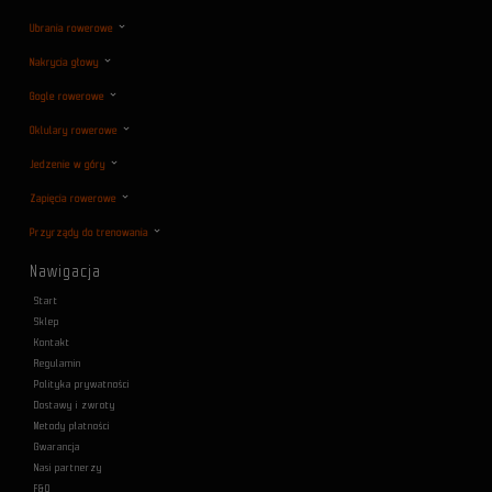
Ubrania rowerowe
Nakrycia głowy
Gogle rowerowe
Oklulary rowerowe
Jedzenie w góry
Zapięcia rowerowe
Przyrządy do trenowania
Nawigacja
Start
Sklep
Kontakt
Regulamin
Polityka prywatności
Dostawy i zwroty
Metody płatności
Gwarancja
Nasi partnerzy
F&Q