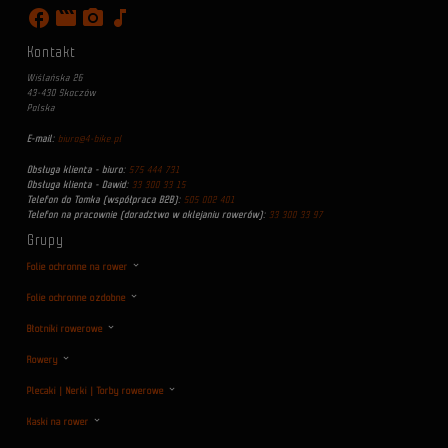
facebook
movie
photo_camera
music_note
Kontakt
Wiślańska 26
43-430 Skoczów
Polska
E-mail:
biuro@4-bike.pl
Obsługa klienta - biuro:
575 444 731
Obsługa klienta - Dawid:
33 300 33 15
Telefon do Tomka (współpraca B2B):
505 002 401
Telefon na pracownie (doradztwo w oklejaniu rowerów):
33 300 33 97
Grupy
Folie ochronne na rower
Folie ochronne ozdobne
Błotniki rowerowe
Rowery
Plecaki | Nerki | Torby rowerowe
Kaski na rower