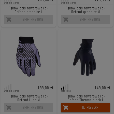
Brak na stanie
Brak na stanie
Rękawiczki rowerowe Fox
Rękawiczki rowerowe Fox
Defend graphite L
Defend graphite M
shopping_cart
shopping_cart
BRAK NA STANIE
BRAK NA STANIE
133,00 zł
149,00 zł
Brak na stanie
Mała ilość
Rękawiczki rowerowe Fox
Rękawiczki rowerowe Fox
Defend Lilac M
Defend Thermo black L
shopping_cart
shopping_cart
BRAK NA STANIE
DO KOSZYKA