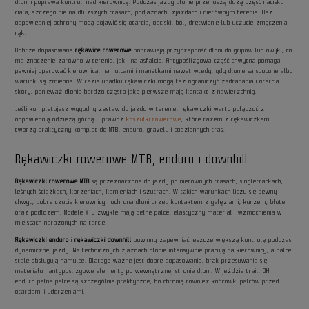
dłoni i poprawa kontroli nad kierownicą. Podczas jazdy dłonie przenoszą dużą część nacisku
ciała, szczególnie na dłuższych trasach, podjazdach, zjazdach i nierównym terenie. Bez
odpowiedniej ochrony mogą pojawić się otarcia, odciski, ból, drętwienie lub uczucie zmęczenia
rąk.
Dobrze dopasowane
rękawice rowerowe
poprawiają przyczepność dłoni do gripów lub owijki, co
ma znaczenie zarówno w terenie, jak i na asfalcie. Antypoślizgowa część chwytna pomaga
pewniej operować kierownicą, hamulcami i manetkami nawet wtedy, gdy dłonie są spocone albo
warunki są zmienne. W razie upadku rękawiczki mogą też ograniczyć zadrapania i otarcia
skóry, ponieważ dłonie bardzo często jako pierwsze mają kontakt z nawierzchnią.
Jeśli kompletujesz wygodny zestaw do jazdy w terenie, rękawiczki warto połączyć z
odpowiednią odzieżą górną. Sprawdź
koszulki rowerowe
, które razem z rękawiczkami
tworzą praktyczny komplet do MTB, enduro, gravelu i codziennych tras.
Rękawiczki rowerowe MTB, enduro i downhill
Rękawiczki rowerowe MTB
są przeznaczone do jazdy po nierównych trasach, singletrackach,
leśnych ścieżkach, korzeniach, kamieniach i szutrach. W takich warunkach liczy się pewny
chwyt, dobre czucie kierownicy i ochrona dłoni przed kontaktem z gałęziami, kurzem, błotem
oraz podłożem. Modele MTB zwykle mają pełne palce, elastyczny materiał i wzmocnienia w
miejscach narażonych na tarcie.
Rękawiczki enduro
i
rękawiczki downhill
powinny zapewniać jeszcze większą kontrolę podczas
dynamicznej jazdy. Na technicznych zjazdach dłonie intensywnie pracują na kierownicy, a palce
stale obsługują hamulce. Dlatego ważne jest dobre dopasowanie, brak przesuwania się
materiału i antypoślizgowe elementy po wewnętrznej stronie dłoni. W jeździe trail, DH i
enduro pełne palce są szczególnie praktyczne, bo chronią również końcówki palców przed
otarciami i uderzeniami.