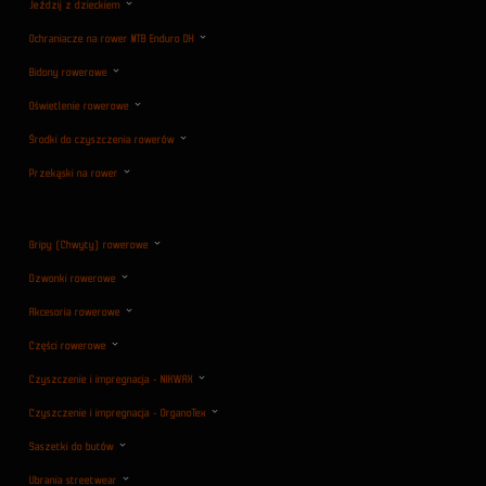
Jeździj z dzieckiem
Ochraniacze na rower MTB Enduro DH
Bidony rowerowe
Oświetlenie rowerowe
Środki do czyszczenia rowerów
Przekąski na rower
Gripy (Chwyty) rowerowe
Dzwonki rowerowe
Akcesoria rowerowe
Części rowerowe
Czyszczenie i impregnacja - NIKWAX
Czyszczenie i impregnacja - OrganoTex
Saszetki do butów
Ubrania streetwear