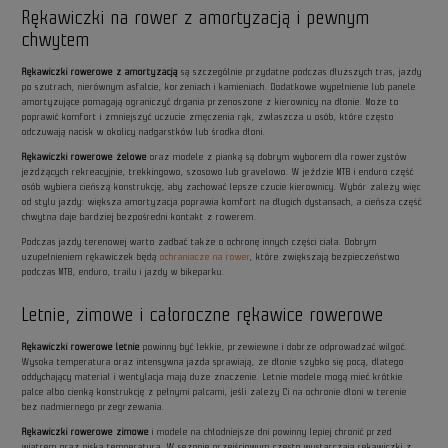
Rękawiczki na rower z amortyzacją i pewnym
chwytem
Rękawiczki rowerowe z amortyzacją
są szczególnie przydatne podczas dłuższych tras, jazdy
po szutrach, nierównym asfalcie, korzeniach i kamieniach. Dodatkowe wypełnienie lub panele
amortyzujące pomagają ograniczyć drgania przenoszone z kierownicy na dłonie. Może to
poprawić komfort i zmniejszyć uczucie zmęczenia rąk, zwłaszcza u osób, które często
odczuwają nacisk w okolicy nadgarstków lub środka dłoni.
Rękawiczki rowerowe żelowe
oraz modele z pianką są dobrym wyborem dla rowerzystów
jeżdżących rekreacyjnie, trekkingowo, szosowo lub gravelowo. W jeździe MTB i enduro część
osób wybiera cieńszą konstrukcję, aby zachować lepsze czucie kierownicy. Wybór zależy więc
od stylu jazdy: większa amortyzacja poprawia komfort na długich dystansach, a cieńsza część
chwytna daje bardziej bezpośredni kontakt z rowerem.
Podczas jazdy terenowej warto zadbać także o ochronę innych części ciała. Dobrym
uzupełnieniem rękawiczek będą
ochraniacze na rower
, które zwiększają bezpieczeństwo
podczas MTB, enduro, trailu i jazdy w bikeparku.
Letnie, zimowe i całoroczne rękawice rowerowe
Rękawiczki rowerowe letnie
powinny być lekkie, przewiewne i dobrze odprowadzać wilgoć.
Wysoka temperatura oraz intensywna jazda sprawiają, że dłonie szybko się pocą, dlatego
oddychający materiał i wentylacja mają duże znaczenie. Letnie modele mogą mieć krótkie
palce albo cienką konstrukcję z pełnymi palcami, jeśli zależy Ci na ochronie dłoni w terenie
bez nadmiernego przegrzewania.
Rękawiczki rowerowe zimowe
i modele na chłodniejsze dni powinny lepiej chronić przed
wiatrem oraz niską temperaturą. W sezonie przejściowym często wystarczają rękawiczki z