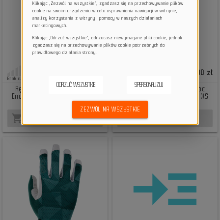
Klikając „Zezwól na wszystkie”, zgadzasz się na przechowywanie plików
cookie na swoim urządzeniu w celu usprawnienia nawigacji w witrynie,
analizy korzystania z witryny i pomocy w naszych działaniach
marketingowych.
Klikając „Odrzuć wszystkie”, odrzucasz niewymagane pliki cookie, jednak
zgadzasz się na przechowywanie plików cookie potrzebnych do
prawidłowego działania strony.
213,48 zł
199,00 zł
Brak na stanie
Brak na stanie
ODRZUĆ WSZYSTKIE
SPERSONALIZUJ
Rękawiczki rowerowe Evoc
Rękawiczki rowerowe Evoc
Enduro Touch Glove black XS
Enduro Touch Glove black XS
2026
ZEZWÓL NA WSZYSTKIE
shopping_cart
shopping_cart
BRAK NA STANIE
BRAK NA STANIE