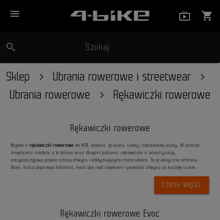
menu
live_tv_
shopping_cart
search
Szukaj
close
Sklep
Ubrania rowerowe i streetwear
Ubrania rowerowe
Rękawiczki rowerowe
Rękawiczki rowerowe
Wybierz
rękawiczki rowerowe
do MTB, enduro, gravelu, szosy i codziennej jazdy. W ofercie
znajdziesz modele z krótkimi oraz długimi palcami, rękawiczki z amortyzacją,
antypoślizgową powierzchnią chwytu i oddychającymi materiałami. To praktyczna ochrona
dłoni, która poprawia komfort, kontrolę nad rowerem i pewność chwytu na każdej trasie.
CZYTAJ WIĘCEJ
Rękawiczki rowerowe Evoc