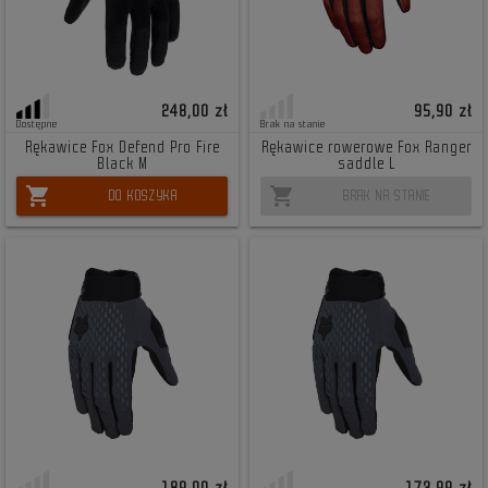
248,00 zł
95,90 zł
Dostępne
Brak na stanie
Rękawice Fox Defend Pro Fire
Rękawice rowerowe Fox Ranger
Black M
saddle L
shopping_cart
shopping_cart
DO KOSZYKA
BRAK NA STANIE
189,00 zł
173,99 zł