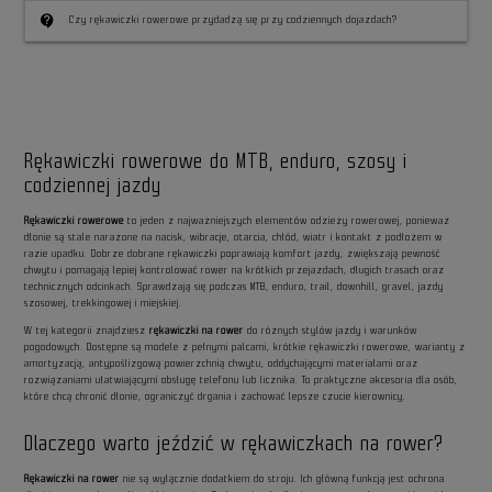
contact_support
Czy rękawiczki rowerowe przydadzą się przy codziennych dojazdach?
Rękawiczki rowerowe do MTB, enduro, szosy i
codziennej jazdy
Rękawiczki rowerowe
to jeden z najważniejszych elementów odzieży rowerowej, ponieważ
dłonie są stale narażone na nacisk, wibracje, otarcia, chłód, wiatr i kontakt z podłożem w
razie upadku. Dobrze dobrane rękawiczki poprawiają komfort jazdy, zwiększają pewność
chwytu i pomagają lepiej kontrolować rower na krótkich przejazdach, długich trasach oraz
technicznych odcinkach. Sprawdzają się podczas MTB, enduro, trail, downhill, gravel, jazdy
szosowej, trekkingowej i miejskiej.
W tej kategorii znajdziesz
rękawiczki na rower
do różnych stylów jazdy i warunków
pogodowych. Dostępne są modele z pełnymi palcami, krótkie rękawiczki rowerowe, warianty z
amortyzacją, antypoślizgową powierzchnią chwytu, oddychającymi materiałami oraz
rozwiązaniami ułatwiającymi obsługę telefonu lub licznika. To praktyczne akcesoria dla osób,
które chcą chronić dłonie, ograniczyć drgania i zachować lepsze czucie kierownicy.
Dlaczego warto jeździć w rękawiczkach na rower?
Rękawiczki na rower
nie są wyłącznie dodatkiem do stroju. Ich główną funkcją jest ochrona