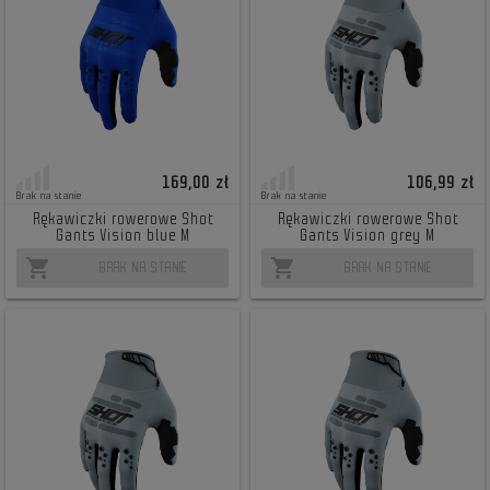
169,00 zł
106,99 zł
Brak na stanie
Brak na stanie
Rękawiczki rowerowe Shot
Rękawiczki rowerowe Shot
Gants Vision blue M
Gants Vision grey M
shopping_cart
shopping_cart
BRAK NA STANIE
BRAK NA STANIE