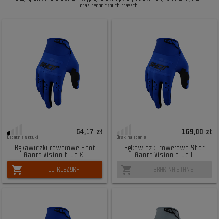
oraz technicznych trasach.
64,17 zł
169,00 zł
Ostatnie sztuki
Brak na stanie
Rękawiczki rowerowe Shot
Rękawiczki rowerowe Shot
Gants Vision blue XL
Gants Vision blue L
shopping_cart
shopping_cart
DO KOSZYKA
BRAK NA STANIE