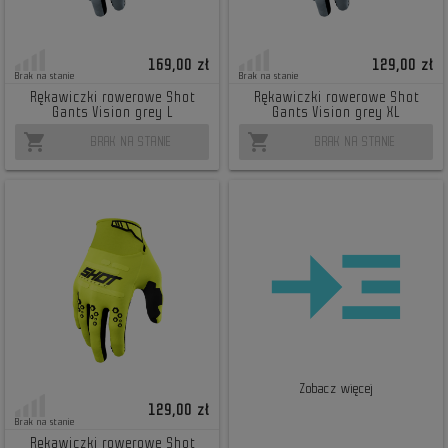
169,00 zł
129,00 zł
Brak na stanie
Brak na stanie
Rękawiczki rowerowe Shot
Rękawiczki rowerowe Shot
Gants Vision grey L
Gants Vision grey XL
shopping_cart
shopping_cart
BRAK NA STANIE
BRAK NA STANIE
Zobacz więcej
129,00 zł
Brak na stanie
Rękawiczki rowerowe Shot