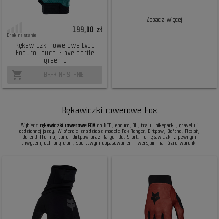
Zobacz więcej
199,00 zł
Brak na stanie
Rękawiczki rowerowe Evoc
Enduro Touch Glove bottle
green L
shopping_cart
BRAK NA STANIE
Rękawiczki rowerowe Fox
Wybierz
rękawiczki rowerowe FOX
do MTB, enduro, DH, trailu, bikeparku, gravelu i
codziennej jazdy. W ofercie znajdziesz modele Fox Ranger, Dirtpaw, Defend, Flexair,
Defend Thermo, Junior Dirtpaw oraz Ranger Gel Short. To rękawiczki z pewnym
chwytem, ochroną dłoni, sportowym dopasowaniem i wersjami na różne warunki.