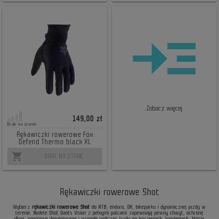
Zobacz więcej
149,00 zł
Brak na stanie
Rękawiczki rowerowe Fox
Defend Thermo black XL
shopping_cart
BRAK NA STANIE
Rękawiczki rowerowe Shot
Wybierz
rękawiczki rowerowe Shot
do MTB, enduro, DH, bikeparku i dynamicznej jazdy w
terenie. Modele Shot Gants Vision z pełnymi palcami zapewniają pewny chwyt, ochronę
dłoni, sportowe dopasowanie i wygodę podczas jazdy po korzeniach, kamieniach, błocie