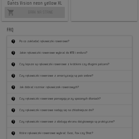
Gants Vision neon yellow XL
shopping_cart
BRAK NA STANIE
FAQ
contact_support
Po co zakładać rękawiczki rowerowe?
contact_support
Jakie rękawiczki rowerowe wybrać do MTB i enduro?
contact_support
Czy lepsze są rękawiczki rowerowe z krótkimi czy długimi palcami?
contact_support
Czy rękawiczki rowerowe z amortyzacją są potrzebne?
contact_support
Jak dobrać rozmiar rękawiczek rowerowych?
contact_support
Czy rękawiczki rowerowe pomagają przy spoconych dłoniach?
contact_support
Czy rękawiczki rowerowe nadają się na chłodniejsze dni?
contact_support
Czy rękawiczki rowerowe z obsługą ekranu dotykowego są praktyczne?
contact_support
Które rękawiczki rowerowe wybrać: Evoc, Fox czy Shot?