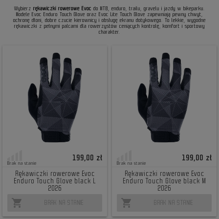
Wybierz
rękawiczki rowerowe Evoc
do MTB, enduro, trailu, gravelu i jazdy w bikeparku.
Modele Evoc Enduro Touch Glove oraz Evoc Lite Touch Glove zapewniają pewny chwyt,
ochronę dłoni, dobre czucie kierownicy i obsługę ekranu dotykowego. To lekkie, wygodne
rękawiczki z pełnymi palcami dla rowerzystów ceniących kontrolę, komfort i sportowy
charakter.
199,00 zł
199,00 zł
Brak na stanie
Brak na stanie
Rękawiczki rowerowe Evoc
Rękawiczki rowerowe Evoc
Enduro Touch Glove black L
Enduro Touch Glove black M
2026
2026
shopping_cart
shopping_cart
BRAK NA STANIE
BRAK NA STANIE