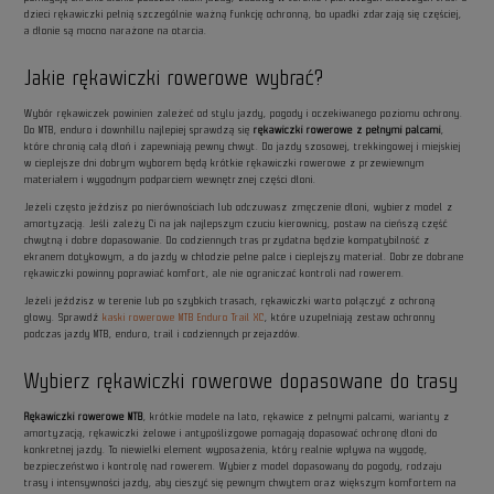
dzieci rękawiczki pełnią szczególnie ważną funkcję ochronną, bo upadki zdarzają się częściej,
a dłonie są mocno narażone na otarcia.
Jakie rękawiczki rowerowe wybrać?
Wybór rękawiczek powinien zależeć od stylu jazdy, pogody i oczekiwanego poziomu ochrony.
Do MTB, enduro i downhillu najlepiej sprawdzą się
rękawiczki rowerowe z pełnymi palcami
,
które chronią całą dłoń i zapewniają pewny chwyt. Do jazdy szosowej, trekkingowej i miejskiej
w cieplejsze dni dobrym wyborem będą krótkie rękawiczki rowerowe z przewiewnym
materiałem i wygodnym podparciem wewnętrznej części dłoni.
Jeżeli często jeździsz po nierównościach lub odczuwasz zmęczenie dłoni, wybierz model z
amortyzacją. Jeśli zależy Ci na jak najlepszym czuciu kierownicy, postaw na cieńszą część
chwytną i dobre dopasowanie. Do codziennych tras przydatna będzie kompatybilność z
ekranem dotykowym, a do jazdy w chłodzie pełne palce i cieplejszy materiał. Dobrze dobrane
rękawiczki powinny poprawiać komfort, ale nie ograniczać kontroli nad rowerem.
Jeżeli jeździsz w terenie lub po szybkich trasach, rękawiczki warto połączyć z ochroną
głowy. Sprawdź
kaski rowerowe MTB Enduro Trail XC
, które uzupełniają zestaw ochronny
podczas jazdy MTB, enduro, trail i codziennych przejazdów.
Wybierz rękawiczki rowerowe dopasowane do trasy
Rękawiczki rowerowe MTB
, krótkie modele na lato, rękawice z pełnymi palcami, warianty z
amortyzacją, rękawiczki żelowe i antypoślizgowe pomagają dopasować ochronę dłoni do
konkretnej jazdy. To niewielki element wyposażenia, który realnie wpływa na wygodę,
bezpieczeństwo i kontrolę nad rowerem. Wybierz model dopasowany do pogody, rodzaju
trasy i intensywności jazdy, aby cieszyć się pewnym chwytem oraz większym komfortem na