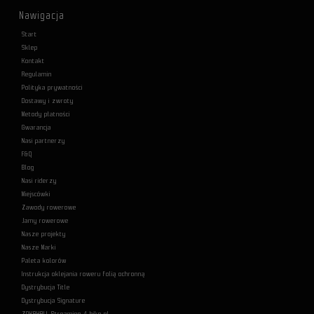
Nawigacja
Start
Sklep
Kontakt
Regulamin
Polityka prywatności
Dostawy i zwroty
Metody płatności
Gwarancja
Nasi partnerzy
F&Q
Blog
Nasi riderzy
Miejscówki
Zawody rowerowe
Jamy rowerowe
Nasze projekty
Nasze Marki
Paleta kolorów
Instrukcja oklejania roweru folią ochronną
Dystrybucja Title
Dystrybucja Signature
ZOKAHALL Streaming 4-bike.pl