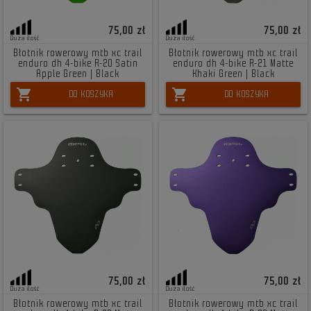
75,00 zł
75,00 zł
Duża ilość
Duża ilość
Błotnik rowerowy mtb xc trail
Błotnik rowerowy mtb xc trail
enduro dh 4-bike R-20 Satin
enduro dh 4-bike R-21 Matte
Apple Green | Black
Khaki Green | Black
shopping_cart
shopping_cart
DO KOSZYKA
DO KOSZYKA
75,00 zł
75,00 zł
Duża ilość
Duża ilość
Błotnik rowerowy mtb xc trail
Błotnik rowerowy mtb xc trail