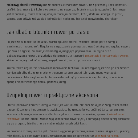
Kolorowy błotnik rowerowy
może podkreślić charakter roweru bez przesady i bez nadmiaru
grafiki. Jeśli masz już kolorowe akcenty na rowerze, błotnik może je uzupełnić. Jeśli rower
jest stonowany, może stać się jednym mocnym detalem, który doda mu energii. To prosty
sposób, aby odświeżyć wygląd jednośladu i nadać mu bardziej indywidualny charakter.
Jak dbać o błotnik i rower po trasie
Po jeździe w błocie lub deszczu warto opłukać błotnik, widelec i dolne partie ramy z
zaschniętych zabrudzeń. Regularne czyszczenie pomaga zachować estetyczny wygląd roweru
i pozwala szybciej zauważyć elementy wymagające poprawienia. Do mycia oraz
zabezpieczania roweru przydadzą się produkty z kategorii
pielęgnacja i konserwacja roweru
,
które pomagają zadbać o ramę, napęd, amortyzator i pozostałe części.
Warto także regularnie sprawdzać mocowanie błotnika. Po intensywnej jeździe po korzeniach,
kamieniach albo dłuższej trasie w trudnym terenie opaski lub rzepy mogą wymagać
poprawienia. Taka szybka kontrola pozwala uniknąć przesuwania się błotnika, ocierania o
oponę i niepotrzebnego hałasu podczas jazdy.
Uzupełnij rower o praktyczne akcesoria
Błotnik poprawia komfort jazdy w mokrych warunkach, ale dobrze wyposażony rower warto
uzupełnić także o inne akcesoria zwiększające bezpieczeństwo. Jeśli jeździsz po zmroku,
wracasz z treningu wieczorem albo korzystasz z roweru w mieście, sprawdź
oświetlenie
rowerowe
. Dobre lampki zwiększają widoczność rowerzysty i pomagają bezpieczniej poruszać
się po drogach, ścieżkach oraz słabiej oświetlonych odcinkach.
Po powrocie z trasy ważne jest również wygodne przechowywanie roweru. W garażu, piwnicy,
mieszkaniu lub domowym kąciku serwisowym dobrze sprawdzą się
wieszaki na rower
.