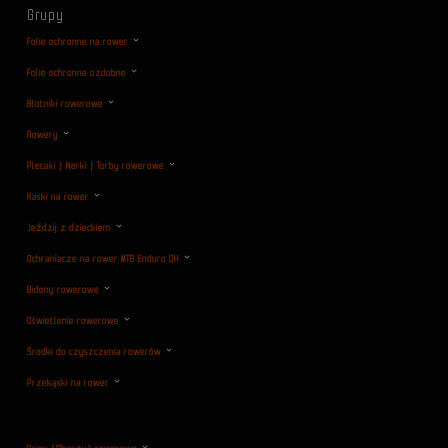
Grupy
Folie ochronne na rower
Folie ochronne ozdobne
Błotniki rowerowe
Rowery
Plecaki | Nerki | Torby rowerowe
Kaski na rower
Jeździj z dzieckiem
Ochraniacze na rower MTB Enduro DH
Bidony rowerowe
Oświetlenie rowerowe
Środki do czyszczenia rowerów
Przekąski na rower