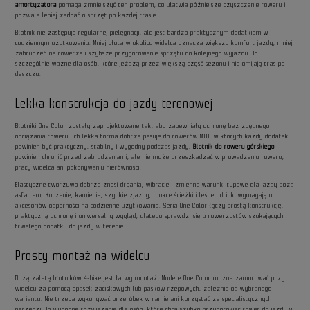
amortyzatora
pomaga zmniejszyć ten problem, co ułatwia późniejsze czyszczenie roweru i
pozwala lepiej zadbać o sprzęt po każdej trasie.
Błotnik nie zastępuje regularnej pielęgnacji, ale jest bardzo praktycznym dodatkiem w
codziennym użytkowaniu. Mniej błota w okolicy widelca oznacza większy komfort jazdy, mniej
zabrudzeń na rowerze i szybsze przygotowanie sprzętu do kolejnego wyjazdu. To
szczególnie ważne dla osób, które jeżdżą przez większą część sezonu i nie omijają tras po
deszczu.
Lekka konstrukcja do jazdy terenowej
Błotniki One Color zostały zaprojektowane tak, aby zapewniały ochronę bez zbędnego
obciążania roweru. Ich lekka forma dobrze pasuje do rowerów MTB, w których każdy dodatek
powinien być praktyczny, stabilny i wygodny podczas jazdy.
Błotnik do roweru górskiego
powinien chronić przed zabrudzeniami, ale nie może przeszkadzać w prowadzeniu roweru,
pracy widelca ani pokonywaniu nierówności.
Elastyczne tworzywo dobrze znosi drgania, wibracje i zmienne warunki typowe dla jazdy poza
asfaltem. Korzenie, kamienie, szybkie zjazdy, mokre ścieżki i leśne odcinki wymagają od
akcesoriów odporności na codzienne użytkowanie. Seria One Color łączy prostą konstrukcję,
praktyczną ochronę i uniwersalny wygląd, dlatego sprawdzi się u rowerzystów szukających
trwałego dodatku do jazdy w terenie.
Prosty montaż na widelcu
Dużą zaletą błotników 4-bike jest łatwy montaż. Modele One Color można zamocować przy
widelcu za pomocą opasek zaciskowych lub pasków rzepowych, zależnie od wybranego
wariantu. Nie trzeba wykonywać przeróbek w ramie ani korzystać ze specjalistycznych
narzędzi. To wygodne rozwiązanie dla osób, które chcą szybko przygotować rower do jazdy w