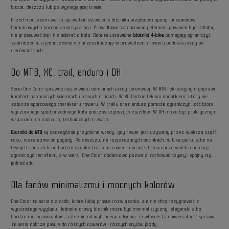
błocie, deszczu lub po wymagającej trasie.
Przed montażem warto sprawdzić ustawienie błotnika względem opony, przewodów
hamulcowych i korony amortyzatora. Prawidłowo zamocowany element powinien być stabilny,
nie przesuwać się i nie ocierać o koło. Dobrze ustawione
błotniki 4-bike
pomagają ograniczyć
zabrudzenia, a jednocześnie nie przeszkadzają w prowadzeniu roweru podczas jazdy po
nierównościach.
Do MTB, XC, trail, enduro i DH
Seria One Color sprawdzi się w wielu odmianach jazdy terenowej. W MTB rekreacyjnym poprawi
komfort na mokrych ścieżkach i leśnych drogach. W XC będzie lekkim dodatkiem, który nie
zaburza sportowego charakteru roweru. W trailu oraz enduro pomoże ograniczyć ilość błota
wyrzucanego spod przedniego koła podczas szybszych zjazdów. W DH może być praktycznym
wsparciem na mokrych, technicznych trasach.
Błotniki do MTB
są szczególnie przydatne wtedy, gdy rower jest używany przez większą część
roku, niezależnie od pogody. Po deszczu, na rozjeżdżonych odcinkach, w bike parku albo na
leśnych singlach brud bardzo szybko trafia na rower i ubranie. Osłona przy widelcu pomaga
ograniczyć ten efekt, a w wersji One Color dodatkowo pozwala zachować czysty i spójny styl
jednośladu.
Dla fanów minimalizmu i mocnych kolorów
One Color to seria dla osób, które lubią proste rozwiązania, ale nie chcą rezygnować z
wyrazistego wyglądu. Jednokolorowy błotnik może być minimalistyczny, elegancki albo
bardzo mocny wizualnie, zależnie od wybranego odcienia. To właśnie ta uniwersalność sprawia,
że seria dobrze pasuje do różnych rowerów i różnych stylów jazdy.