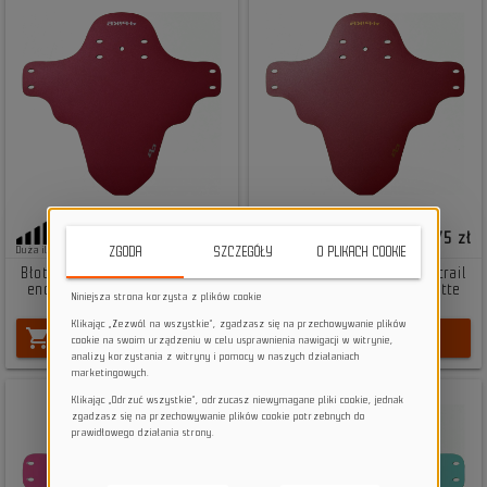
75,00 zł
38,75 zł
ZGODA
SZCZEGÓŁY
O PLIKACH COOKIE
Duża ilość
Duża ilość
Błotnik rowerowy mtb xc trail
Błotnik rowerowy mtb xc trail
enduro dh 4-bike R-16 Matte
enduro dh 4-bike R-17 Matte
Niniejsza strona korzysta z plików cookie
Metallic Cherry | Black
Red Metallic| Black
Klikając „Zezwól na wszystkie”, zgadzasz się na przechowywanie plików
shopping_cart
shopping_cart
DO KOSZYKA
DO KOSZYKA
cookie na swoim urządzeniu w celu usprawnienia nawigacji w witrynie,
analizy korzystania z witryny i pomocy w naszych działaniach
marketingowych.
Klikając „Odrzuć wszystkie”, odrzucasz niewymagane pliki cookie, jednak
zgadzasz się na przechowywanie plików cookie potrzebnych do
prawidłowego działania strony.