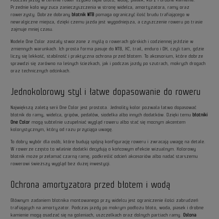
Podczas jazdy w terenie rower szybko łapie błoto, wodę, piasek, kurz i drobne kamienie.
Przednie koło wyrzuca zanieczyszczenia w stronę widelca, amortyzatora, ramy oraz
rowerzysty. Dobrze dobrany
błotnik MTB
pomaga ograniczyć ilość brudu trafiającego w
newralgiczne miejsca, dzięki czemu jazda jest wygodniejsza, a czyszczenie roweru po trasie
zajmuje mniej czasu.
Modele One Color zostały stworzone z myślą o rowerach górskich i codziennej jeździe w
zmiennych warunkach. Ich prosta forma pasuje do MTB, XC, trail, enduro i DH, czyli tam, gdzie
liczy się lekkość, stabilność i praktyczna ochrona przed błotem. To akcesorium, które dobrze
sprawdzi się zarówno na leśnych ścieżkach, jak i podczas jazdy po szutrach, mokrych drogach
oraz technicznych odcinkach.
Jednokolorowy styl i łatwe dopasowanie do roweru
Największą zaletą serii One Color jest prostota. Jednolity kolor pozwala łatwo dopasować
błotnik do ramy, widelca, gripów, pedałów, siodełka albo innych dodatków. Dzięki temu
błotniki
One Color
mogą subtelnie uzupełniać wygląd roweru albo stać się mocnym akcentem
kolorystycznym, który od razu przyciąga uwagę.
To dobry wybór dla osób, które budują spójną konfigurację roweru i zwracają uwagę na detale.
W rowerze często to właśnie dodatki decydują o końcowym efekcie wizualnym. Kolorowy
błotnik może przełamać czarną ramę, podkreślić odcień akcesoriów albo nadać starszemu
rowerowi świeższy wygląd bez dużej inwestycji.
Ochrona amortyzatora przed błotem i wodą
Głównym zadaniem błotnika montowanego przy widelcu jest ograniczenie ilości zabrudzeń
trafiających na amortyzator. Podczas jazdy po mokrym podłożu błoto, woda, piasek i drobne
kamienie mogą osadzać się na goleniach, uszczelkach oraz dolnych partiach ramy.
Osłona