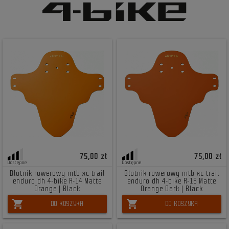
75,00 zł
75,00 zł
Dostępne
Dostępne
Błotnik rowerowy mtb xc trail
Błotnik rowerowy mtb xc trail
enduro dh 4-bike R-14 Matte
enduro dh 4-bike R-15 Matte
Orange | Black
Orange Dark | Black
shopping_cart
shopping_cart
DO KOSZYKA
DO KOSZYKA