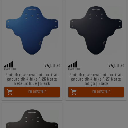
75,00 zł
75,00 zł
Duża ilość
Duża ilość
Błotnik rowerowy mtb xc trail
Błotnik rowerowy mtb xc trail
enduro dh 4-bike R-26 Matte
enduro dh 4-bike R-27 Matte
Metallic Blue | Black
Indigo | Black
shopping_cart
shopping_cart
DO KOSZYKA
DO KOSZYKA