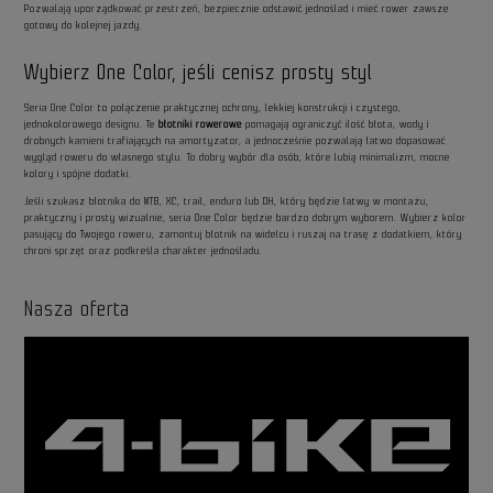
Pozwalają uporządkować przestrzeń, bezpiecznie odstawić jednoślad i mieć rower zawsze
gotowy do kolejnej jazdy.
Wybierz One Color, jeśli cenisz prosty styl
Seria One Color to połączenie praktycznej ochrony, lekkiej konstrukcji i czystego,
jednokolorowego designu. Te
błotniki rowerowe
pomagają ograniczyć ilość błota, wody i
drobnych kamieni trafiających na amortyzator, a jednocześnie pozwalają łatwo dopasować
wygląd roweru do własnego stylu. To dobry wybór dla osób, które lubią minimalizm, mocne
kolory i spójne dodatki.
Jeśli szukasz błotnika do MTB, XC, trail, enduro lub DH, który będzie łatwy w montażu,
praktyczny i prosty wizualnie, seria One Color będzie bardzo dobrym wyborem. Wybierz kolor
pasujący do Twojego roweru, zamontuj błotnik na widelcu i ruszaj na trasę z dodatkiem, który
chroni sprzęt oraz podkreśla charakter jednośladu.
Nasza oferta