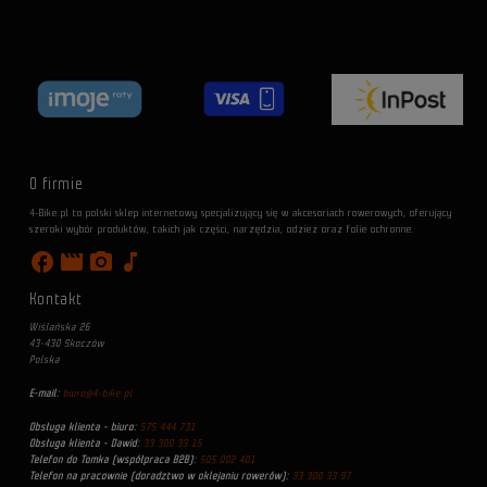
O firmie
4-Bike.pl to polski sklep internetowy specjalizujący się w akcesoriach rowerowych, oferujący
szeroki wybór produktów, takich jak części, narzędzia, odzież oraz folie ochronne.
facebook
movie
photo_camera
music_note
Kontakt
Wiślańska 26
43-430 Skoczów
Polska
E-mail:
biuro@4-bike.pl
Obsługa klienta - biuro:
575 444 731
Obsługa klienta - Dawid:
33 300 33 15
Telefon do Tomka (współpraca B2B):
505 002 401
Telefon na pracownie (doradztwo w oklejaniu rowerów):
33 300 33 97