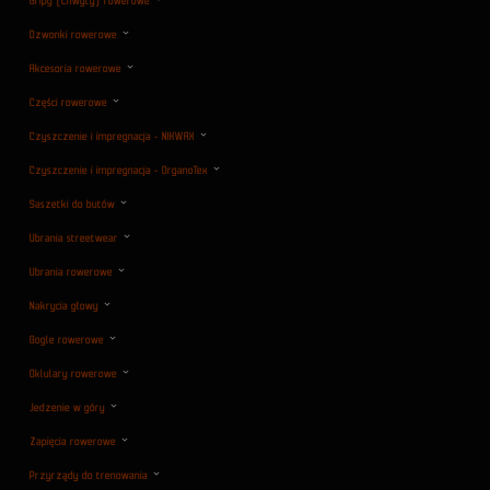
Gripy (Chwyty) rowerowe
Dzwonki rowerowe
Akcesoria rowerowe
Części rowerowe
Czyszczenie i impregnacja - NIKWAX
Czyszczenie i impregnacja - OrganoTex
Saszetki do butów
Ubrania streetwear
Ubrania rowerowe
Nakrycia głowy
Gogle rowerowe
Oklulary rowerowe
Jedzenie w góry
Zapięcia rowerowe
Przyrządy do trenowania