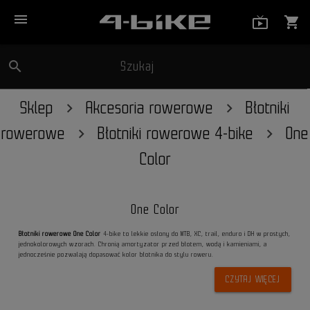
menu
live_tv_
shopping_cart
search
Szukaj
close
Sklep
Akcesoria rowerowe
Błotniki
rowerowe
Błotniki rowerowe 4-bike
One
Color
One Color
Błotniki rowerowe One Color
4-bike to lekkie osłony do MTB, XC, trail, enduro i DH w prostych,
jednokolorowych wzorach. Chronią amortyzator przed błotem, wodą i kamieniami, a
jednocześnie pozwalają dopasować kolor błotnika do stylu roweru.
CZYTAJ WIĘCEJ