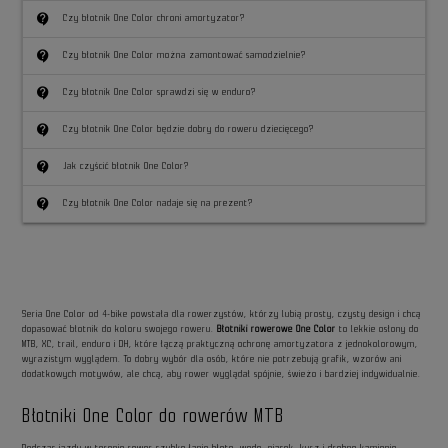
contact_support
Czy błotnik One Color chroni amortyzator?
contact_support
Czy błotnik One Color można zamontować samodzielnie?
contact_support
Czy błotnik One Color sprawdzi się w enduro?
contact_support
Czy błotnik One Color będzie dobry do roweru dziecięcego?
contact_support
Jak czyścić błotnik One Color?
contact_support
Czy błotnik One Color nadaje się na prezent?
Seria One Color od 4-bike powstała dla rowerzystów, którzy lubią prosty, czysty design i chcą
dopasować błotnik do koloru swojego roweru.
Błotniki rowerowe One Color
to lekkie osłony do
MTB, XC, trail, enduro i DH, które łączą praktyczną ochronę amortyzatora z jednokolorowym,
wyrazistym wyglądem. To dobry wybór dla osób, które nie potrzebują grafik, wzorów ani
dodatkowych motywów, ale chcą, aby rower wyglądał spójnie, świeżo i bardziej indywidualnie.
Błotniki One Color do rowerów MTB