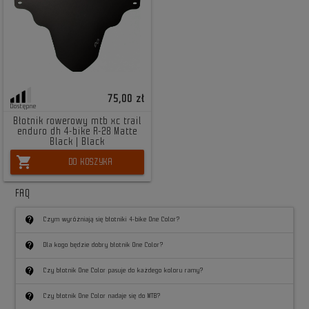
75,00 zł
Dostępne
Błotnik rowerowy mtb xc trail
enduro dh 4-bike R-28 Matte
Black | Black
shopping_cart
DO KOSZYKA
FAQ
contact_support
Czym wyróżniają się błotniki 4-bike One Color?
contact_support
Dla kogo będzie dobry błotnik One Color?
contact_support
Czy błotnik One Color pasuje do każdego koloru ramy?
contact_support
Czy błotnik One Color nadaje się do MTB?