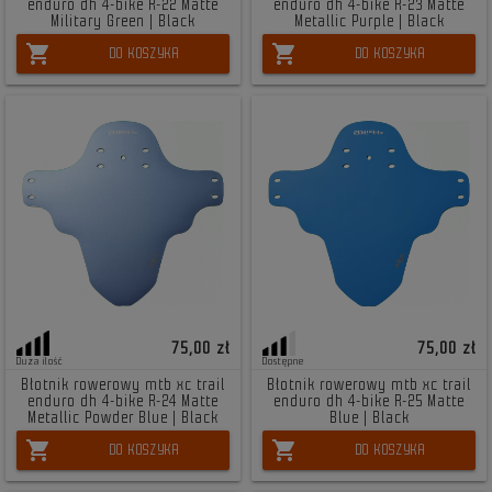
enduro dh 4-bike R-22 Matte
enduro dh 4-bike R-23 Matte
Military Green | Black
Metallic Purple | Black
shopping_cart
shopping_cart
DO KOSZYKA
DO KOSZYKA
75,00 zł
75,00 zł
Duża ilość
Dostępne
Błotnik rowerowy mtb xc trail
Błotnik rowerowy mtb xc trail
enduro dh 4-bike R-24 Matte
enduro dh 4-bike R-25 Matte
Metallic Powder Blue | Black
Blue | Black
shopping_cart
shopping_cart
DO KOSZYKA
DO KOSZYKA