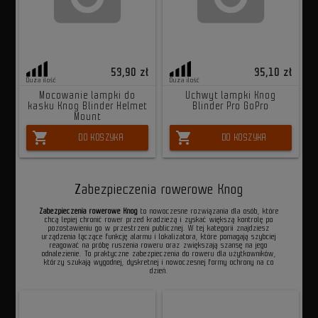
53,90 zł
35,10 zł
Duża ilość
Duża ilość
Mocowanie lampki do
Uchwyt lampki Knog
kasku Knog Blinder Helmet
Blinder Pro GoPro
Mount
shopping_cart
shopping_cart
DO KOSZYKA
DO KOSZYKA
Zabezpieczenia rowerowe Knog
Zabezpieczenia rowerowe Knog
to nowoczesne rozwiązania dla osób, które
chcą lepiej chronić rower przed kradzieżą i zyskać większą kontrolę po
pozostawieniu go w przestrzeni publicznej. W tej kategorii znajdziesz
urządzenia łączące funkcję alarmu i lokalizatora, które pomagają szybciej
reagować na próbę ruszenia roweru oraz zwiększają szansę na jego
odnalezienie. To praktyczne zabezpieczenia do roweru dla użytkowników,
którzy szukają wygodnej, dyskretnej i nowoczesnej formy ochrony na co
dzień.