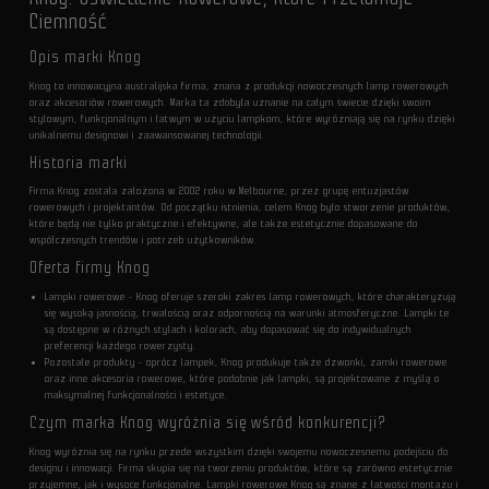
Ciemność
Opis marki Knog
Knog to innowacyjna australijska firma, znana z produkcji nowoczesnych lamp rowerowych
oraz akcesoriów rowerowych. Marka ta zdobyła uznanie na całym świecie dzięki swoim
stylowym, funkcjonalnym i łatwym w użyciu lampkom, które wyróżniają się na rynku dzięki
unikalnemu designowi i zaawansowanej technologii.
Historia marki
Firma Knog została założona w 2002 roku w Melbourne, przez grupę entuzjastów
rowerowych i projektantów. Od początku istnienia, celem Knog było stworzenie produktów,
które będą nie tylko praktyczne i efektywne, ale także estetycznie dopasowane do
współczesnych trendów i potrzeb użytkowników.
Oferta firmy Knog
Lampki rowerowe - Knog oferuje szeroki zakres lamp rowerowych, które charakteryzują
się wysoką jasnością, trwałością oraz odpornością na warunki atmosferyczne. Lampki te
są dostępne w różnych stylach i kolorach, aby dopasować się do indywidualnych
preferencji każdego rowerzysty.
Pozostałe produkty - oprócz lampek, Knog produkuje także dzwonki, zamki rowerowe
oraz inne akcesoria rowerowe, które podobnie jak lampki, są projektowane z myślą o
maksymalnej funkcjonalności i estetyce.
Czym marka Knog wyróżnia się wśród konkurencji?
Knog wyróżnia się na rynku przede wszystkim dzięki swojemu nowoczesnemu podejściu do
designu i innowacji. Firma skupia się na tworzeniu produktów, które są zarówno estetycznie
przyjemne, jak i wysoce funkcjonalne. Lampki rowerowe Knog są znane z łatwości montażu i