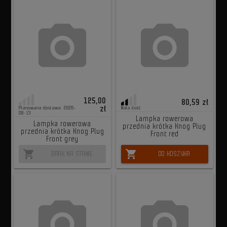
125,00
80,59 zł
zł
Planowana dostawa: 2026-
Mała ilość
08-13
Lampka rowerowa
Lampka rowerowa
przednia krótka Knog Plug
przednia krótka Knog Plug
Front red
Front grey
shopping_cart
shopping_cart
BRAK NA STANIE
DO KOSZYKA