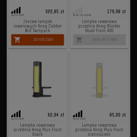
322,85 zł
179,98 zł
Duża ilość
Brak na stanie
Zestaw lampek
Lampka rowerowa
rowerowych Knog Cobber
przednia Knog Blinder
Mid Twinpack
Road Front 400
shopping_cart
shopping_cart
DO KOSZYKA
BRAK NA STANIE
62,94 zł
85,00 zł
Duża ilość
Duża ilość
Lampka rowerowa
Lampka rowerowa
przednia Knog Plus Front
przednia Knog Plus Front
black
translucent