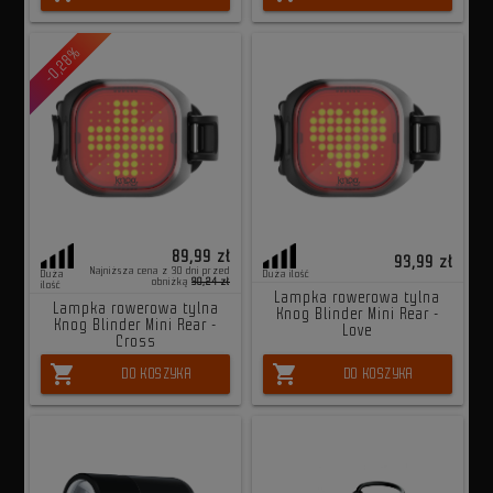
-0,28%
89,99 zł
93,99 zł
Najniższa cena z 30 dni przed
Duża
Duża ilość
obniżką
90,24 zł
ilość
Lampka rowerowa tylna
Lampka rowerowa tylna
Knog Blinder Mini Rear -
Knog Blinder Mini Rear -
Love
Cross
shopping_cart
shopping_cart
DO KOSZYKA
DO KOSZYKA