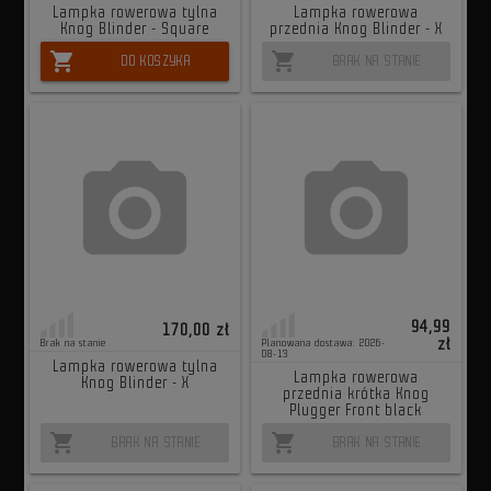
Lampka rowerowa tylna
Lampka rowerowa
Knog Blinder - Square
przednia Knog Blinder - X
shopping_cart
shopping_cart
DO KOSZYKA
BRAK NA STANIE
94,99
170,00 zł
zł
Brak na stanie
Planowana dostawa: 2026-
08-13
Lampka rowerowa tylna
Lampka rowerowa
Knog Blinder - X
przednia krótka Knog
Plugger Front black
shopping_cart
shopping_cart
BRAK NA STANIE
BRAK NA STANIE