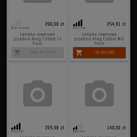
200,00 zł
254,91 zł
Brak na stanie
Duża ilość
Lampka rowerowa
Lampka rowerowa
przednia Knog Cobber Lil
przednia Knog Cobber Mid
Front
Front
shopping_cart
shopping_cart
BRAK NA STANIE
DO KOSZYKA
229,98 zł
140,00 zł
Duża ilość
Mała ilość