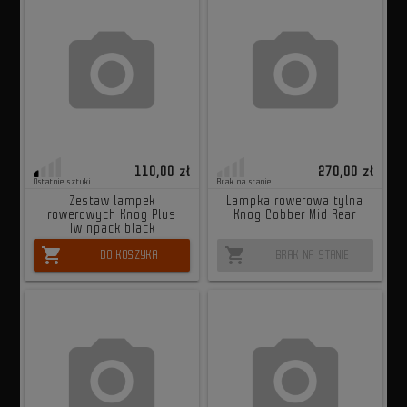
110,00 zł
270,00 zł
Ostatnie sztuki
Brak na stanie
Zestaw lampek
Lampka rowerowa tylna
rowerowych Knog Plus
Knog Cobber Mid Rear
Twinpack black
shopping_cart
shopping_cart
DO KOSZYKA
BRAK NA STANIE