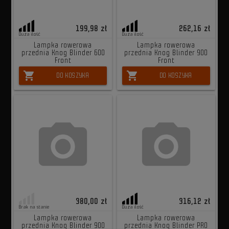
199,98 zł
262,16 zł
Duża ilość
Duża ilość
Lampka rowerowa
Lampka rowerowa
przednia Knog Blinder 600
przednia Knog Blinder 900
Front
Front
shopping_cart
shopping_cart
DO KOSZYKA
DO KOSZYKA
380,00 zł
316,12 zł
Brak na stanie
Duża ilość
Lampka rowerowa
Lampka rowerowa
przednia Knog Blinder 900
przednia Knog Blinder PRO