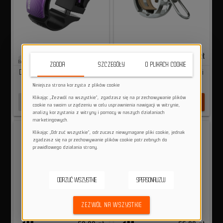
103,00 zł
119,99 zł
Brak na stanie
Duża ilość
ZGODA
SZCZEGÓŁY
O PLIKACH COOKIE
Dzwonek rowerowy Knog Oi
Dzwonek rowerowy Knog Oi
Classic Limited Edition
Luxe Small - silver
Niniejsza strona korzysta z plików cookie
Small - purple
Klikając „Zezwól na wszystkie”, zgadzasz się na przechowywanie plików
shopping_cart
shopping_cart
BRAK NA STANIE
DO KOSZYKA
cookie na swoim urządzeniu w celu usprawnienia nawigacji w witrynie,
analizy korzystania z witryny i pomocy w naszych działaniach
marketingowych.
Klikając „Odrzuć wszystkie”, odrzucasz niewymagane pliki cookie, jednak
zgadzasz się na przechowywanie plików cookie potrzebnych do
prawidłowego działania strony.
ODRZUĆ WSZYSTKIE
SPERSONALIZUJ
ZEZWÓL NA WSZYSTKIE