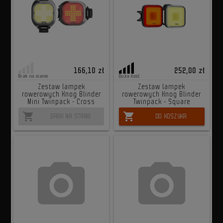
166,10 zł
252,00 zł
Brak na stanie
Duża ilość
Zestaw lampek
Zestaw lampek
rowerowych Knog Blinder
rowerowych Knog Blinder
Mini Twinpack - Cross
Twinpack - Square
shopping_cart
shopping_cart
BRAK NA STANIE
DO KOSZYKA