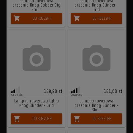
Lampka rowerowa
Lampka rowerowa
przednia Knog Cobber Big
przednia Knog Blinder -
Front
Grid
shopping_cart
shopping_cart
DO KOSZYKA
DO KOSZYKA
129,90 zł
121,60 zł
Mała ilość
Dostępne
Lampka rowerowa tylna
Lampka rowerowa
Knog Blinder - Grid
przednia Knog Blinder -
Skull
shopping_cart
shopping_cart
DO KOSZYKA
DO KOSZYKA