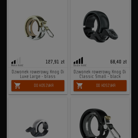
127,91 zł
68,40 zł
Mała ilość
Duża ilość
Dzwonek rowerowy Knog Oi
Dzwonek rowerowy Knog Oi
Luxe Large - brass
Classic Small - black
shopping_cart
shopping_cart
DO KOSZYKA
DO KOSZYKA