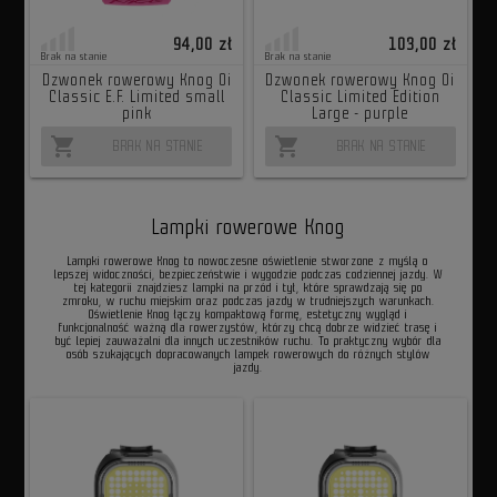
94,00 zł
103,00 zł
Brak na stanie
Brak na stanie
Dzwonek rowerowy Knog Oi
Dzwonek rowerowy Knog Oi
Classic E.F. Limited small
Classic Limited Edition
pink
Large - purple
shopping_cart
shopping_cart
BRAK NA STANIE
BRAK NA STANIE
Lampki rowerowe Knog
Lampki rowerowe Knog to nowoczesne oświetlenie stworzone z myślą o
lepszej widoczności, bezpieczeństwie i wygodzie podczas codziennej jazdy. W
tej kategorii znajdziesz lampki na przód i tył, które sprawdzają się po
zmroku, w ruchu miejskim oraz podczas jazdy w trudniejszych warunkach.
Oświetlenie Knog łączy kompaktową formę, estetyczny wygląd i
funkcjonalność ważną dla rowerzystów, którzy chcą dobrze widzieć trasę i
być lepiej zauważalni dla innych uczestników ruchu. To praktyczny wybór dla
osób szukających dopracowanych lampek rowerowych do różnych stylów
jazdy.