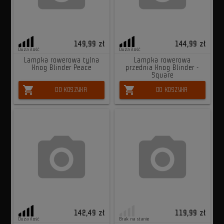
149,99 zł
144,99 zł
Duża ilość
Duża ilość
Lampka rowerowa tylna
Lampka rowerowa
Knog Blinder Peace
przednia Knog Blinder -
Square
shopping_cart
shopping_cart
DO KOSZYKA
DO KOSZYKA
142,49 zł
119,99 zł
Duża ilość
Brak na stanie