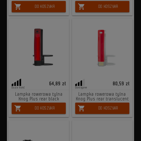
shopping_cart
shopping_cart
DO KOSZYKA
DO KOSZYKA
64,89 zł
80,59 zł
Duża ilość
Dostępne
Lampka rowerowa tylna
Lampka rowerowa tylna
Knog Plus rear black
Knog Plus rear translucent
shopping_cart
shopping_cart
DO KOSZYKA
DO KOSZYKA