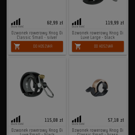
62,99 zł
119,99 zł
Duża ilość
Duża ilość
Dzwonek rowerowy Knog Oi
Dzwonek rowerowy Knog Oi
Classic Small - silver
Luxe Large - black
shopping_cart
shopping_cart
DO KOSZYKA
DO KOSZYKA
115,08 zł
57,18 zł
Duża ilość
Duża ilość
Dzwonek rowerowy Knog Oi
Dzwonek rowerowy Knog Oi
Luxe Small - black
Classic Small - brass