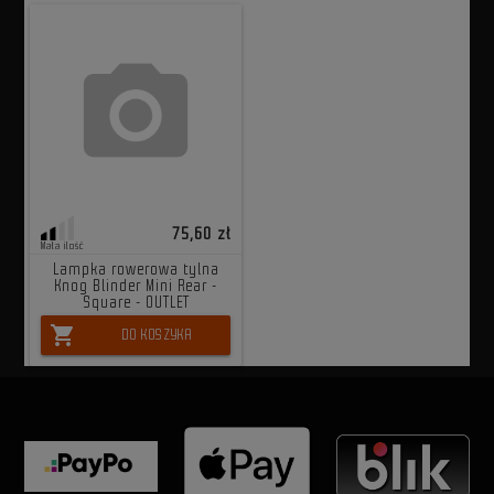
75,60 zł
Mała ilość
Lampka rowerowa tylna
Knog Blinder Mini Rear -
Square - OUTLET
shopping_cart
DO KOSZYKA