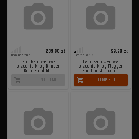
289,98 zł
99,99 zł
Brak na stanie
Ostatnie sztuki
Lampka rowerowa
Lampka rowerowa
przednia Knog Blinder
przednia Knog Plugger
Road Front 600
Front post-box red
shopping_cart
shopping_cart
BRAK NA STANIE
DO KOSZYKA