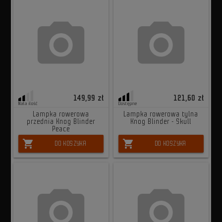
149,99 zł
121,60 zł
Mała ilość
Dostępne
Lampka rowerowa
Lampka rowerowa tylna
przednia Knog Blinder
Knog Blinder - Skull
Peace
shopping_cart
shopping_cart
DO KOSZYKA
DO KOSZYKA