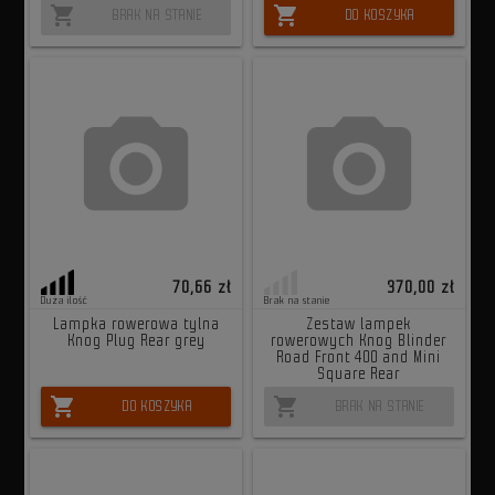
shopping_cart
shopping_cart
BRAK NA STANIE
DO KOSZYKA
70,66 zł
370,00 zł
Duża ilość
Brak na stanie
Lampka rowerowa tylna
Zestaw lampek
Knog Plug Rear grey
rowerowych Knog Blinder
Road Front 400 and Mini
Square Rear
shopping_cart
shopping_cart
DO KOSZYKA
BRAK NA STANIE