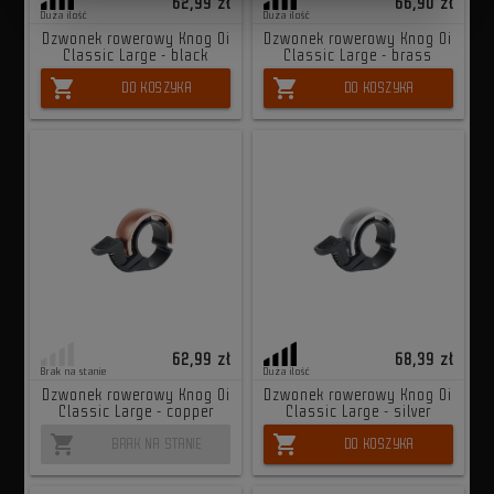
62,99 zł
66,90 zł
Duża ilość
Duża ilość
Dzwonek rowerowy Knog Oi
Dzwonek rowerowy Knog Oi
Classic Large - black
Classic Large - brass
shopping_cart
shopping_cart
DO KOSZYKA
DO KOSZYKA
62,99 zł
68,39 zł
Brak na stanie
Duża ilość
Dzwonek rowerowy Knog Oi
Dzwonek rowerowy Knog Oi
Classic Large - copper
Classic Large - silver
shopping_cart
shopping_cart
BRAK NA STANIE
DO KOSZYKA