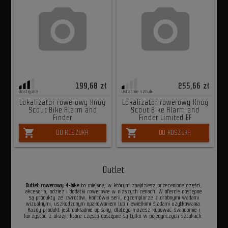
199,68 zł
255,66 zł
Dostępne
Ostatnie sztuki
Lokalizator rowerowy Knog
Lokalizator rowerowy Knog
Scout Bike Alarm and
Scout Bike Alarm and
Finder
Finder Limited EF
shopping_cart
shopping_cart
DO KOSZYKA
DO KOSZYKA
Outlet
Outlet rowerowy 4-bike
to miejsce, w którym znajdziesz przecenione części,
akcesoria, odzież i dodatki rowerowe w niższych cenach. W ofercie dostępne
są produkty ze zwrotów, końcówki serii, egzemplarze z drobnymi wadami
wizualnymi, uszkodzonym opakowaniem lub niewielkimi śladami użytkowania.
Każdy produkt jest dokładnie opisany, dlatego możesz kupować świadomie i
korzystać z okazji, które często dostępne są tylko w pojedynczych sztukach.