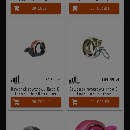
shopping_cart
shopping_cart
DO KOSZYKA
DO KOSZYKA
74,90 zł
104,99 zł
Duża ilość
Dostępne
Dzwonek rowerowy Knog Oi
Dzwonek rowerowy Knog Oi
Classic Small - copper
Luxe Small - brass
shopping_cart
shopping_cart
DO KOSZYKA
DO KOSZYKA