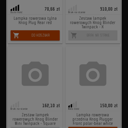
70,66 zł
310,00 zł
Duża ilość
Brak na stanie
Lampka rowerowa tylna
Zestaw lampek
Knog Plug Rear red
rowerowych Knog Blinder
Twinpack - X
shopping_cart
shopping_cart
DO KOSZYKA
BRAK NA STANIE
162,10 zł
150,00 zł
Brak na stanie
Mała ilość
Zestaw lampek
Lampka rowerowa
rowerowych Knog Blinder
przednia Knog Plugger
Mini Twinpack - Square
Front polar-bear white