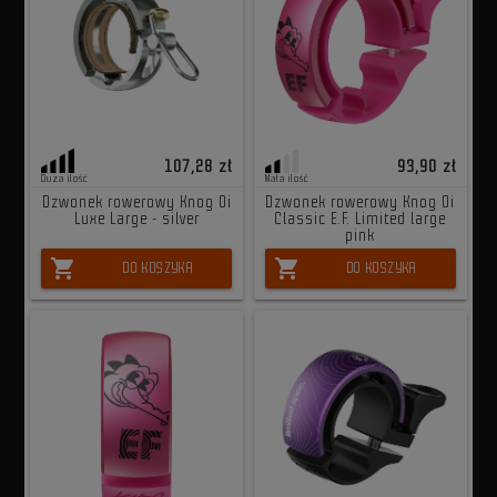
107,28 zł
93,90 zł
Duża ilość
Mała ilość
Dzwonek rowerowy Knog Oi
Dzwonek rowerowy Knog Oi
Luxe Large - silver
Classic E.F. Limited large
pink
shopping_cart
shopping_cart
DO KOSZYKA
DO KOSZYKA