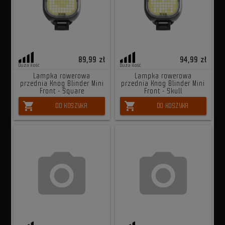
89,99 zł
94,99 zł
Duża ilość
Duża ilość
Lampka rowerowa
Lampka rowerowa
przednia Knog Blinder Mini
przednia Knog Blinder Mini
Front - Square
Front - Skull
shopping_cart
shopping_cart
DO KOSZYKA
DO KOSZYKA