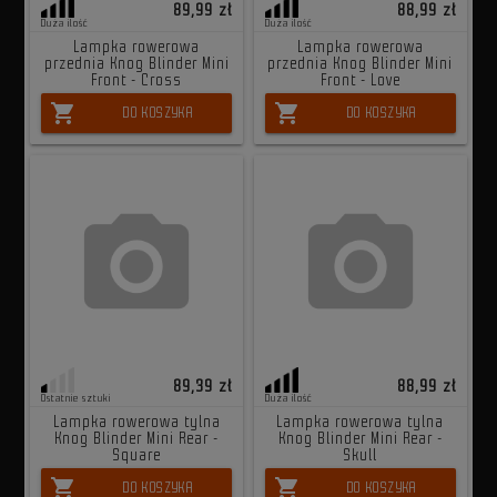
89,99 zł
88,99 zł
Duża ilość
Duża ilość
Lampka rowerowa
Lampka rowerowa
przednia Knog Blinder Mini
przednia Knog Blinder Mini
Front - Cross
Front - Love
shopping_cart
shopping_cart
DO KOSZYKA
DO KOSZYKA
89,39 zł
88,99 zł
Ostatnie sztuki
Duża ilość
Lampka rowerowa tylna
Lampka rowerowa tylna
Knog Blinder Mini Rear -
Knog Blinder Mini Rear -
Square
Skull
shopping_cart
shopping_cart
DO KOSZYKA
DO KOSZYKA