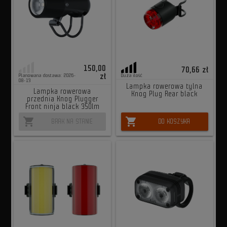
150,00
70,66 zł
zł
Planowana dostawa: 2026-
Duża ilość
08-13
Lampka rowerowa tylna
Lampka rowerowa
Knog Plug Rear black
przednia Knog Plugger
Front ninja black 350lm
shopping_cart
shopping_cart
BRAK NA STANIE
DO KOSZYKA