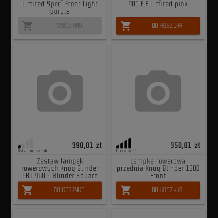
Limited Spec. Front Light
900 E.F Limited pink
purple
shopping_cart
shopping_cart
WYCOFANY
DO KOSZYKA
390,01 zł
350,01 zł
Ostatnie sztuki
Duża ilość
Zestaw lampek
Lampka rowerowa
rowerowych Knog Blinder
przednia Knog Blinder 1300
PRO 900 + Blinder Square
Front
shopping_cart
shopping_cart
DO KOSZYKA
DO KOSZYKA