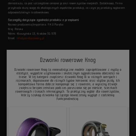
demontażu, co jest szczególnie cenione przez rowerzystów miejskich. Dodatkowo, firma
przykłada dużą wagę do ekologicznych aspektów produkcji, co czyni jej produkty wyborem
odpowiedzialnym środowiskowo.
Szczegóły dotyczące zgodności produktu z przepisami
Nazwa producenta/importera: F.H.U Poręba
Kraj: Polska
Adres: Kłuszyńska 13, Kraków 31-978
Email:
info@porebarowery.pl
Dzwonki rowerowe Knog
Dzwonki rowerowe Knog to minimalistyczne modele zaprojektowane z myślą o
estetyce, wygodzie użytkowania i skutecznym sygnalizowaniu obecności na
trasie. W tej kategorii znajdziesz dzwonki Knog Oi w różnych wersjach i
rozmiarach, dopasowane do różnych typów kierownic oraz stylów jazdy. Ich
kompaktowa forma dobrze komponuje się z rowerem, a wyraźny dźwięk
zwiększa bezpieczeństwo podczas poruszania się po mieście, ścieżkach
rowerowych i trasach rekreacyjnych. To praktyczny wybór dla rowerzystów,
którzy szukają dzwonka łączącego nowoczesny wygląd z codzienną
funkcjonalnością.