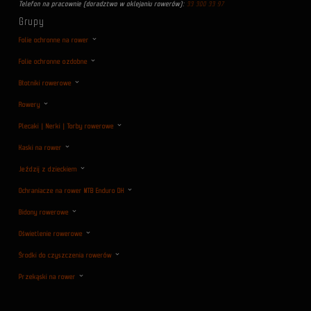
Telefon na pracownie (doradztwo w oklejaniu rowerów):
33 300 33 97
Grupy
Folie ochronne na rower
Folie ochronne ozdobne
Błotniki rowerowe
Rowery
Plecaki | Nerki | Torby rowerowe
Kaski na rower
Jeździj z dzieckiem
Ochraniacze na rower MTB Enduro DH
Bidony rowerowe
Oświetlenie rowerowe
Środki do czyszczenia rowerów
Przekąski na rower