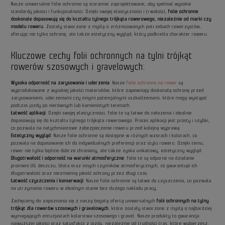
Nasze uniwersalne folie ochronne są starannie zaprojektowane, aby spełniać wysokie
standardy jakości i funkcjonalności. Dzięki swojej elastyczności i trwałości,
folie ochronne
doskonale dopasowują się do kształtu tylnego trójkąta rowerowego, niezależnie od marki czy
modelu roweru.
Zostały stworzone z myślą o zróżnicowanych potrzebach rowerzystów,
oferując nie tylko ochronę, ale także estetyczny wygląd, który podkreśla charakter roweru.
Kluczowe cechy folii ochronnych na tylni trójkąt
rowerów szosowych i gravelowych:
Wysoka odporność na zarysowania i uderzenia
: Nasze
folie ochronne na rower
są
wyprodukowane z wysokiej jakości materiałów, które zapewniają doskonałą ochronę przed
zarysowaniami, uderzeniami czy innymi potencjalnymi uszkodzeniami, które mogą wystąpić
podczas jazdy po nierównych lub kamienistych terenach.
Łatwość aplikacji
: Dzięki swojej elastyczności, folie te są łatwe do nałożenia i idealnie
dopasowują się do kształtu tylnego trójkąta rowerowego. Proces aplikacji jest prosty i szybki,
co pozwala na natychmiastowe zabezpieczenie roweru przed kolejną wyprawą.
Estetyczny wygląd
: Nasze folie ochronne są dostępne w różnych wzorach i kolorach, co
pozwala na dopasowanie ich do indywidualnych preferencji oraz stylu roweru. Dzięki temu,
rower nie tylko będzie dobrze chroniony, ale także zyska unikatowy, estetyczny wygląd.
Długotrwałość i odporność na warunki atmosferyczne
: Folie te są odporne na działanie
promieni UV, deszczu, błota oraz innych czynników atmosferycznych, co gwarantuje ich
długotrwałość oraz niezmienną jakość ochrony przez długi czas.
Łatwość czyszczenia i konserwacji
: Nasze folie ochronne są łatwe do czyszczenia, co pozwala
na utrzymanie roweru w idealnym stanie bez dużego nakładu pracy.
Zachęcamy do zapoznania się z naszą bogatą ofertą uniwersalnych
folii ochronnych na tylny
trójkąt dla rowerów szosowych i gravelowych
, które zostały stworzone z myślą o najbardziej
wymagających entuzjastach kolarstwa szosowego i gravel. Nasze produkty to gwarancja
najwyższej jakości oraz satysfakcji z jazdy, niezależnie od trudności tras, które wybierzesz.