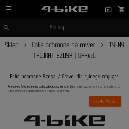
menu
live_tv_
shopping_cart
search
Szukaj
close
Sklep
Folie ochronne na rower
TYLNY
TRÓJKĄT SZOSA | GRAVEL
Folie ochronne Szosa / Gravel dla tylnego trójkąta
Rowerowe folie ochronne zabezpieczające tylny trójkąt
, czyli wszystko to co za korbą oraz
tylną część rury podsiodłowej w szosie lub gravelu.
CZYTAJ WIĘCEJ