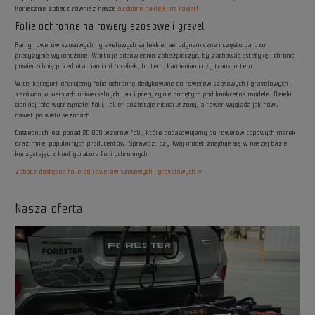
Koniecznie zobacz również nasze
ozdobne naklejki na rower
!
Folie ochronne na rowery szosowe i gravel
Ramy rowerów szosowych i gravelowych są lekkie, aerodynamiczne i często bardzo
precyzyjnie wykończone. Warto je odpowiednio zabezpieczyć, by zachować estetykę i chronić
powierzchnię przed otarciami od torebek, błotem, kamieniami czy transportem.
W tej kategorii oferujemy folie ochronne dedykowane do rowerów szosowych i gravelowych –
zarówno w wersjach uniwersalnych, jak i precyzyjnie dociętych pod konkretne modele. Dzięki
cienkiej, ale wytrzymałej folii, lakier pozostaje nienaruszony, a rower wygląda jak nowy
nawet po wielu sezonach.
Dostępnych jest ponad 20 000 wzorów folii, które dopasowujemy do rowerów topowych marek
oraz mniej popularnych producentów. Sprawdź, czy Twój model znajduje się w naszej bazie,
korzystając z konfiguratora folii ochronnych.
Zobacz dostępne folie do rowerów szosowych i gravelowych »
Nasza oferta