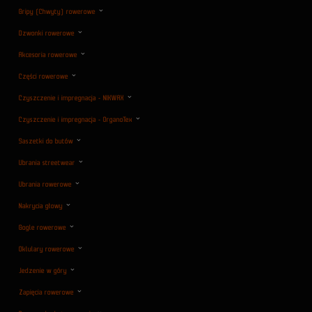
Gripy (Chwyty) rowerowe
Dzwonki rowerowe
Akcesoria rowerowe
Części rowerowe
Czyszczenie i impregnacja - NIKWAX
Czyszczenie i impregnacja - OrganoTex
Saszetki do butów
Ubrania streetwear
Ubrania rowerowe
Nakrycia głowy
Gogle rowerowe
Oklulary rowerowe
Jedzenie w góry
Zapięcia rowerowe