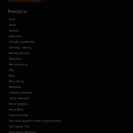
Przyrządy do trenowania
Nawigacja
Start
Sklep
Kontakt
Regulamin
Polityka prywatności
Dostawy i zwroty
Metody płatności
Gwarancja
Nasi partnerzy
F&Q
Blog
Nasi riderzy
Miejscówki
Zawody rowerowe
Jamy rowerowe
Nasze projekty
Nasze Marki
Paleta kolorów
Instrukcja oklejania roweru folią ochronną
Dystrybucja Title
Dystrybucja Signature