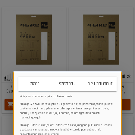
55,00 zł
89,00 zł
Ostatnie sztuki
Ostatnie sztuki
ZGODA
SZCZEGÓŁY
O PLIKACH COOKIE
Folia ochronna na rower
Folia ochronna na rower
Szosa | Gravel połysk - Tylny
Szosa | Gravel mat - Tylny
trójkąt
trójkąt
Niniejsza strona korzysta z plików cookie
shopping_cart
shopping_cart
DO KOSZYKA
DO KOSZYKA
Klikając „Zezwól na wszystkie”, zgadzasz się na przechowywanie plików
cookie na swoim urządzeniu w celu usprawnienia nawigacji w witrynie,
analizy korzystania z witryny i pomocy w naszych działaniach
marketingowych.
Klikając „Odrzuć wszystkie”, odrzucasz niewymagane pliki cookie, jednak
zgadzasz się na przechowywanie plików cookie potrzebnych do
prawidłowego działania strony.