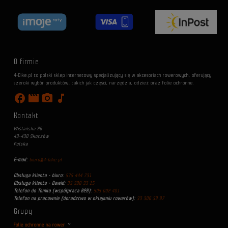
O firmie
4-Bike.pl to polski sklep internetowy specjalizujący się w akcesoriach rowerowych, oferujący
szeroki wybór produktów, takich jak części, narzędzia, odzież oraz folie ochronne.
facebook
movie
photo_camera
music_note
Kontakt
Wiślańska 26
43-430 Skoczów
Polska
E-mail:
biuro@4-bike.pl
Obsługa klienta - biuro:
575 444 731
Obsługa klienta - Dawid:
33 300 33 15
Telefon do Tomka (współpraca B2B):
505 002 401
Telefon na pracownie (doradztwo w oklejaniu rowerów):
33 300 33 97
Grupy
Folie ochronne na rower