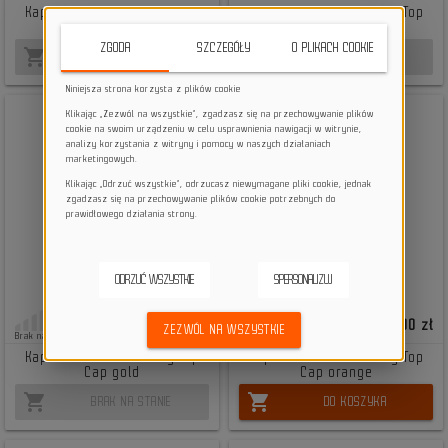
Kapsel sterów Chromag Top
Kapsel sterów Chromag Top
Cap black
Cap blue
ZGODA
SZCZEGÓŁY
O PLIKACH COOKIE
shopping_cart
shopping_cart
BRAK NA STANIE
BRAK NA STANIE
Niniejsza strona korzysta z plików cookie
Klikając „Zezwól na wszystkie”, zgadzasz się na przechowywanie plików
cookie na swoim urządzeniu w celu usprawnienia nawigacji w witrynie,
analizy korzystania z witryny i pomocy w naszych działaniach
marketingowych.
Klikając „Odrzuć wszystkie”, odrzucasz niewymagane pliki cookie, jednak
zgadzasz się na przechowywanie plików cookie potrzebnych do
prawidłowego działania strony.
ODRZUĆ WSZYSTKIE
SPERSONALIZUJ
69,90 zł
64,90 zł
ZEZWÓL NA WSZYSTKIE
Brak na stanie
Mała ilość
Kapsel sterów Chromag Top
Kapsel sterów Chromag Top
Cap gold
Cap orange
shopping_cart
shopping_cart
BRAK NA STANIE
DO KOSZYKA