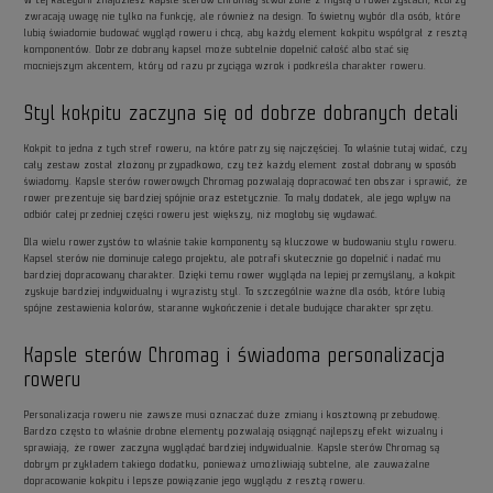
W tej kategorii znajdziesz kapsle sterów Chromag stworzone z myślą o rowerzystach, którzy
zwracają uwagę nie tylko na funkcję, ale również na design. To świetny wybór dla osób, które
lubią świadomie budować wygląd roweru i chcą, aby każdy element kokpitu współgrał z resztą
komponentów. Dobrze dobrany kapsel może subtelnie dopełnić całość albo stać się
mocniejszym akcentem, który od razu przyciąga wzrok i podkreśla charakter roweru.
Styl kokpitu zaczyna się od dobrze dobranych detali
Kokpit to jedna z tych stref roweru, na które patrzy się najczęściej. To właśnie tutaj widać, czy
cały zestaw został złożony przypadkowo, czy też każdy element został dobrany w sposób
świadomy. Kapsle sterów rowerowych Chromag pozwalają dopracować ten obszar i sprawić, że
rower prezentuje się bardziej spójnie oraz estetycznie. To mały dodatek, ale jego wpływ na
odbiór całej przedniej części roweru jest większy, niż mogłoby się wydawać.
Dla wielu rowerzystów to właśnie takie komponenty są kluczowe w budowaniu stylu roweru.
Kapsel sterów nie dominuje całego projektu, ale potrafi skutecznie go dopełnić i nadać mu
bardziej dopracowany charakter. Dzięki temu rower wygląda na lepiej przemyślany, a kokpit
zyskuje bardziej indywidualny i wyrazisty styl. To szczególnie ważne dla osób, które lubią
spójne zestawienia kolorów, staranne wykończenie i detale budujące charakter sprzętu.
Kapsle sterów Chromag i świadoma personalizacja
roweru
Personalizacja roweru nie zawsze musi oznaczać duże zmiany i kosztowną przebudowę.
Bardzo często to właśnie drobne elementy pozwalają osiągnąć najlepszy efekt wizualny i
sprawiają, że rower zaczyna wyglądać bardziej indywidualnie. Kapsle sterów Chromag są
dobrym przykładem takiego dodatku, ponieważ umożliwiają subtelne, ale zauważalne
dopracowanie kokpitu i lepsze powiązanie jego wyglądu z resztą roweru.