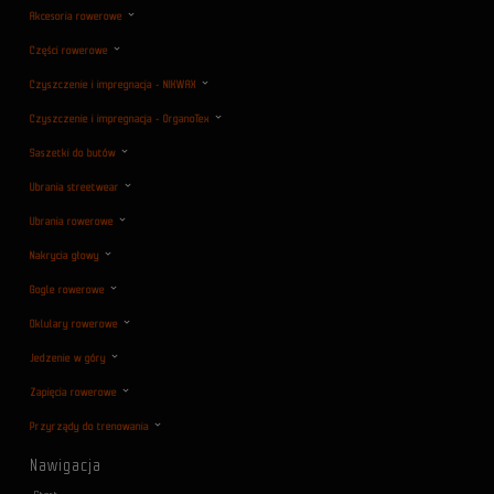
Akcesoria rowerowe
Części rowerowe
Czyszczenie i impregnacja - NIKWAX
Czyszczenie i impregnacja - OrganoTex
Saszetki do butów
Ubrania streetwear
Ubrania rowerowe
Nakrycia głowy
Gogle rowerowe
Oklulary rowerowe
Jedzenie w góry
Zapięcia rowerowe
Przyrządy do trenowania
Nawigacja