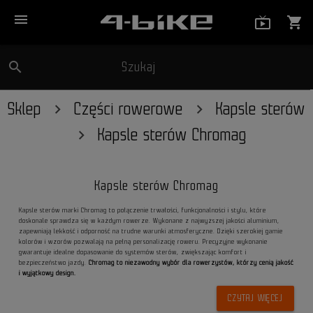
menu
live_tv_
shopping_cart
search
Szukaj
close
Sklep
Części rowerowe
Kapsle sterów
Kapsle sterów Chromag
Kapsle sterów Chromag
Kapsle sterów marki Chromag to połączenie trwałości, funkcjonalności i stylu, które
doskonale sprawdza się w każdym rowerze. Wykonane z najwyższej jakości aluminium,
zapewniają lekkość i odporność na trudne warunki atmosferyczne. Dzięki szerokiej gamie
kolorów i wzorów pozwalają na pełną personalizację roweru. Precyzyjne wykonanie
gwarantuje idealne dopasowanie do systemów sterów, zwiększając komfort i
bezpieczeństwo jazdy.
Chromag to niezawodny wybór dla rowerzystów, którzy cenią jakość
i wyjątkowy design.
CZYTAJ WIĘCEJ