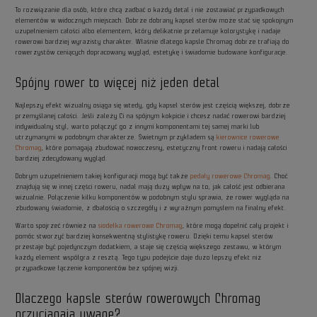
To rozwiązanie dla osób, które chcą zadbać o każdy detal i nie zostawiać przypadkowych
elementów w widocznych miejscach. Dobrze dobrany kapsel sterów może stać się spokojnym
uzupełnieniem całości albo elementem, który delikatnie przełamuje kolorystykę i nadaje
rowerowi bardziej wyrazisty charakter. Właśnie dlatego kapsle Chromag dobrze trafiają do
rowerzystów ceniących dopracowany wygląd, estetykę i świadomie budowane konfiguracje.
Spójny rower to więcej niż jeden detal
Najlepszy efekt wizualny osiąga się wtedy, gdy kapsel sterów jest częścią większej, dobrze
przemyślanej całości. Jeśli zależy Ci na spójnym kokpicie i chcesz nadać rowerowi bardziej
indywidualny styl, warto połączyć go z innymi komponentami tej samej marki lub
utrzymanymi w podobnym charakterze. Świetnym przykładem są
kierownice rowerowe
Chromag
, które pomagają zbudować nowoczesny, estetyczny front roweru i nadają całości
bardziej zdecydowany wygląd.
Dobrym uzupełnieniem takiej konfiguracji mogą być także
pedały rowerowe Chromag
. Choć
znajdują się w innej części roweru, nadal mają duży wpływ na to, jak całość jest odbierana
wizualnie. Połączenie kilku komponentów w podobnym stylu sprawia, że rower wygląda na
zbudowany świadomie, z dbałością o szczegóły i z wyraźnym pomysłem na finalny efekt.
Warto spojrzeć również na
siodełka rowerowe Chromag
, które mogą dopełnić cały projekt i
pomóc stworzyć bardziej konsekwentną stylistykę roweru. Dzięki temu kapsel sterów
przestaje być pojedynczym dodatkiem, a staje się częścią większego zestawu, w którym
każdy element współgra z resztą. Tego typu podejście daje dużo lepszy efekt niż
przypadkowe łączenie komponentów bez spójnej wizji.
Dlaczego kapsle sterów rowerowych Chromag
przyciągają uwagę?