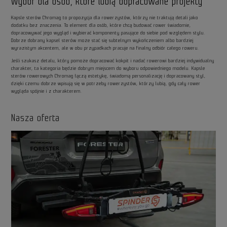
Wybór dla osób, które lubią dopracowane projekty
Kapsle sterów Chromag to propozycja dla rowerzystów, którzy nie traktują detali jako
dodatku bez znaczenia. To element dla osób, które chcą budować rower świadomie,
dopracowywać jego wygląd i wybierać komponenty pasujące do siebie pod względem stylu.
Dobrze dobrany kapsel sterów może stać się subtelnym wykończeniem albo bardziej
wyrazistym akcentem, ale w obu przypadkach pracuje na finalny odbiór całego roweru.
Jeśli szukasz detalu, który pomoże dopracować kokpit i nadać rowerowi bardziej indywidualny
charakter, ta kategoria będzie dobrym miejscem do wyboru odpowiedniego modelu. Kapsle
sterów rowerowych Chromag łączą estetykę, świadomą personalizację i dopracowany styl,
dzięki czemu dobrze wpisują się w potrzeby rowerzystów, którzy lubią, gdy cały rower
wygląda spójnie i z charakterem.
Nasza oferta