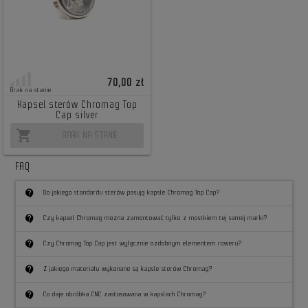
70,00 zł
Brak na stanie
Kapsel sterów Chromag Top
Cap silver
shopping_cart
BRAK NA STANIE
FAQ
contact_support
Do jakiego standardu sterów pasują kapsle Chromag Top Cap?
contact_support
Czy kapsel Chromag można zamontować tylko z mostkiem tej samej marki?
contact_support
Czy Chromag Top Cap jest wyłącznie ozdobnym elementem roweru?
contact_support
Z jakiego materiału wykonane są kapsle sterów Chromag?
contact_support
Co daje obróbka CNC zastosowana w kapslach Chromag?