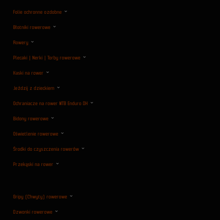
Folie ochronne ozdobne
Błotniki rowerowe
Rowery
Plecaki | Nerki | Torby rowerowe
Kaski na rower
Jeździj z dzieckiem
Ochraniacze na rower MTB Enduro DH
Bidony rowerowe
Oświetlenie rowerowe
Środki do czyszczenia rowerów
Przekąski na rower
Gripy (Chwyty) rowerowe
Dzwonki rowerowe