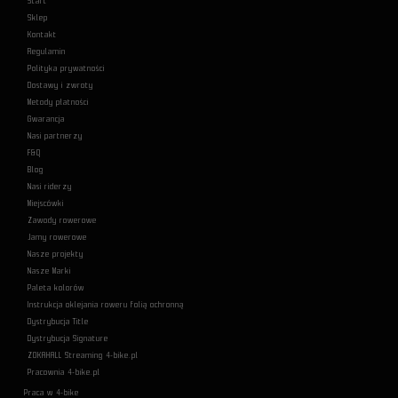
Start
Sklep
Kontakt
Regulamin
Polityka prywatności
Dostawy i zwroty
Metody płatności
Gwarancja
Nasi partnerzy
F&Q
Blog
Nasi riderzy
Miejscówki
Zawody rowerowe
Jamy rowerowe
Nasze projekty
Nasze Marki
Paleta kolorów
Instrukcja oklejania roweru folią ochronną
Dystrybucja Title
Dystrybucja Signature
ZOKAHALL Streaming 4-bike.pl
Pracownia 4-bike.pl
Praca w 4-bike