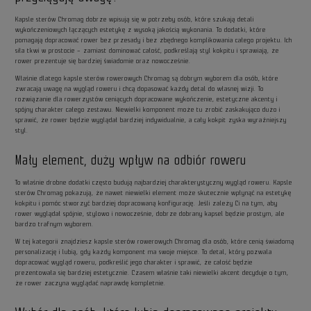
Kapsle sterów Chromag dobrze wpisują się w potrzeby osób, które szukają detali
wykończeniowych łączących estetykę z wysoką jakością wykonania. To dodatki, które
pomagają dopracować rower bez przesady i bez zbędnego komplikowania całego projektu. Ich
siła tkwi w prostocie – zamiast dominować całość, podkreślają styl kokpitu i sprawiają, że
rower prezentuje się bardziej świadomie oraz nowocześnie.
Właśnie dlatego kapsle sterów rowerowych Chromag są dobrym wyborem dla osób, które
zwracają uwagę na wygląd roweru i chcą dopasować każdy detal do własnej wizji. To
rozwiązanie dla rowerzystów ceniących dopracowane wykończenie, estetyczne akcenty i
spójny charakter całego zestawu. Niewielki komponent może tu zrobić zaskakująco dużo i
sprawić, że rower będzie wyglądał bardziej indywidualnie, a cały kokpit zyska wyraźniejszy
styl.
Mały element, duży wpływ na odbiór roweru
To właśnie drobne dodatki często budują najbardziej charakterystyczny wygląd roweru. Kapsle
sterów Chromag pokazują, że nawet niewielki element może skutecznie wpłynąć na estetykę
kokpitu i pomóc stworzyć bardziej dopracowaną konfigurację. Jeśli zależy Ci na tym, aby
rower wyglądał spójnie, stylowo i nowocześnie, dobrze dobrany kapsel będzie prostym, ale
bardzo trafnym wyborem.
W tej kategorii znajdziesz kapsle sterów rowerowych Chromag dla osób, które cenią świadomą
personalizację i lubią, gdy każdy komponent ma swoje miejsce. To detal, który pozwala
dopracować wygląd roweru, podkreślić jego charakter i sprawić, że całość będzie
prezentowała się bardziej estetycznie. Czasem właśnie taki niewielki akcent decyduje o tym,
że rower zaczyna wyglądać naprawdę kompletnie.