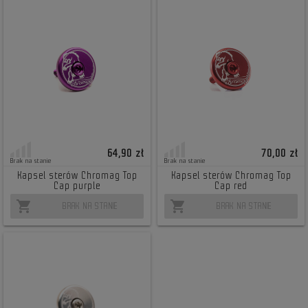
64,90 zł
70,00 zł
Brak na stanie
Brak na stanie
Kapsel sterów Chromag Top
Kapsel sterów Chromag Top
Cap purple
Cap red
shopping_cart
shopping_cart
BRAK NA STANIE
BRAK NA STANIE