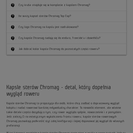
contact_support
Czy śruba znajduje się w komplecie z kapslem Chromag?
contact_support
Ile waży kapsel sterów Chromag Top Cap?
contact_support
Czy logo Chromag na kapslu jest nadrukowane?
contact_support
Czy kapsle Chromag nadają się do enduro, freeride’u i downhillu?
contact_support
Jak dobrać kolor kapsla Chromag do pozostałych części roweru?
Kapsle sterów Chromag - detal, który dopełnia
wygląd roweru
Kapsle sterów Chromag to propozycja dla osób, które chcą zadbać o dopracowany wygląd
kokpitu i nadać rowerowi bardziej indywidualny charakter. To niewielki element, ale właśnie
takie detale często decydują o tym, czy rower wygląda spójnie, nowocześnie i z pomysłem.
Jeśli zależy Ci na estetycznym wykończeniu frontu roweru, kapsle sterów rowerowych
Chromag pozwalają podkreślić styl całej konfiguracji i lepiej dopasować jej wygląd do własnych
preferencji.