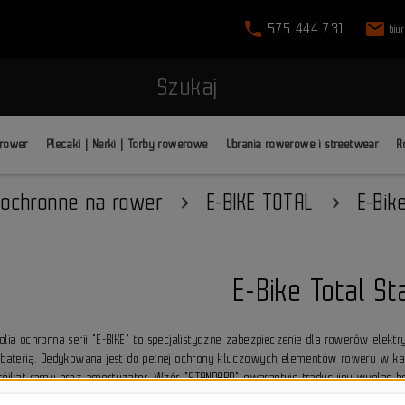
phone
mail
575 444 731
biu
Szukaj
 rower
Plecaki | Nerki | Torby rowerowe
Ubrania rowerowe i streetwear
R
e ochronne na rower
E-BIKE TOTAL
E-Bik
E-Bike Total S
olia ochronna serii "E-BIKE" to specjalistyczne zabezpieczenie dla rowerów elekt
i baterią. Dedykowana jest do pełnej ochrony kluczowych elementów roweru w kateg
trójkąt ramy oraz amortyzator. Wzór "STANDARD" gwarantuje tradycyjny wygląd
ochronnych E-BIKE TOTAL STANDARD: matowe lub błyszczące, można dostosować do la