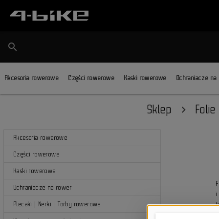
search
Akcesoria rowerowe
Części rowerowe
Kaski rowerowe
Ochraniacze na
Sklep
Foli
Akcesoria rowerowe
Części rowerowe
Kaski rowerowe
F
Ochraniacze na rower
Plecaki | Nerki | Torby rowerowe