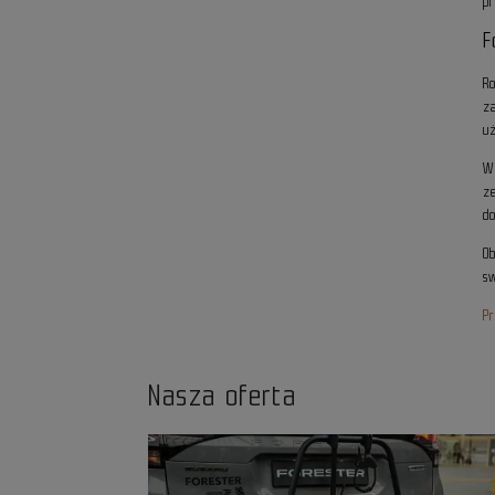
p
F
R
z
u
W
z
d
O
sw
Pr
Nasza oferta