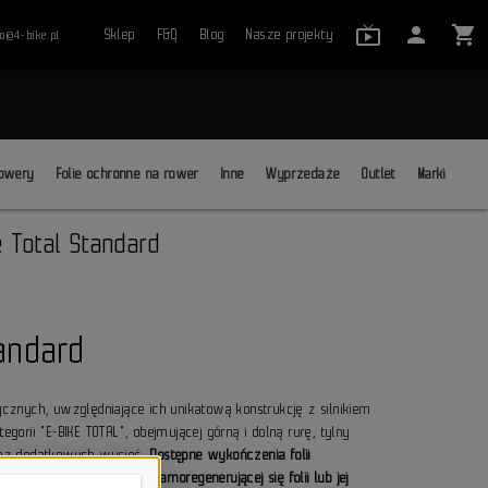
live_tv_24
person
shopping_cart
Sklep
F&Q
Blog
Nasze projekty
ro@4-bike.pl
close
owery
Folie ochronne na rower
Inne
Wyprzedaże
Outlet
Marki
e Total Standard
tandard
rycznych, uwzględniające ich unikatową konstrukcję z silnikiem
orii "E-BIKE TOTAL", obejmującej górną i dolną rurę, tylny
 bez dodatkowych wycięć.
Dostępne wykończenia folii
kieru roweru, z opcją samoregenerującej się folii lub jej