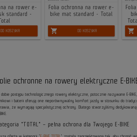
nna na rower e-
Folia ochronna na rower e-
Foli
sk standard -
bike mat standard - Total
bi
Total
Tot
shopping_cart
shopping_cart
DO KOSZYKA
DO KOSZYKA
olie ochronne na rowery elektryczne E-BI
 dobie postępu technologicznego rowery elektryczne, potocznie nazywane E-BIK
ilnikowi i baterii oferują one nieporównywalny komfort jazdy w stosunku do trady
prawia, że wymagają specjalistycznej ochrony. Dlatego stworzyliśmy dedykowaną
BIKE.
ategoria "TOTAL" – pełna ochrona dla Twojego E-BIKE
sza oferta w kategorii "
E-BIKE TOTAL
" została zaprojektowana tak, aby chronić 