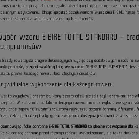
a myśli nie tylko górną i dolną rurę, ale także tylny trójkąt ramy oraz amortyza
odziennym użytkowaniu. Chcąc sprostać oczekiwaniom właścicieli E-BIKE, nasza fo
bszerna i skuteczna w zabezpieczaniu tych elementów.
Wybór wzoru E-BIKE TOTAL STANDARD – trad
kompromisów
ie każdy rowerzysta pragnie dekoracyjnych wycięć czy dodatkowych ozdób na 
 funkcjonalność, przygotowaliśmy folię we wzorze "E-BIKE TOTAL STANDARD".
Jest t
ształtu prawie każdego roweru, bez zbędnych dodatków.
ndywidualne wykończenie dla każdego roweru
ower to wyjątkowy przedmiot, który często odzwierciedla styl i charakter jego w
aszej folii. W zależności od lakieru Twojego roweru możesz wybrać wersję o m
tórzy chcą zapewnić swojemu rowerowi najwyższy poziom ochrony, oferujemy foli
órzy preferują bardziej tradycyjne rozwiązania, dostępna jest również wersja bez t
odsumowując, folie ochronne E-BIKE TOTAL STANDARD to idealne rozwiązanie dla k
ylko skuteczną ochronę przed różnego rodzaju uszkodzeniami, ale także doskona