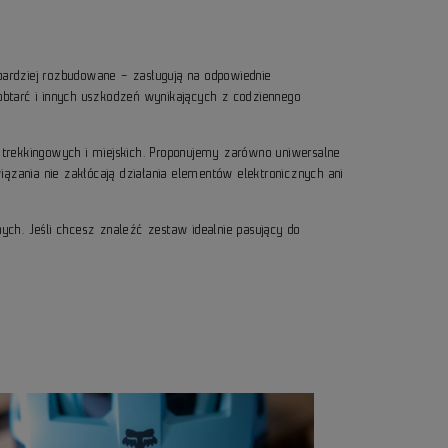
 bardziej rozbudowane – zasługują na odpowiednie
 obtarć i innych uszkodzeń wynikających z codziennego
, trekkingowych i miejskich. Proponujemy zarówno uniwersalne
ązania nie zakłócają działania elementów elektronicznych ani
ch. Jeśli chcesz znaleźć zestaw idealnie pasujący do