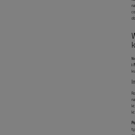
n
c
o
N
i
k
I
R
n
k
kt
P
t