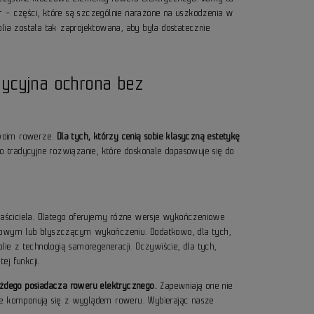
tor – części, które są szczególnie narażone na uszkodzenia w
lia została tak zaprojektowana, aby była dostatecznie
ycyjna ochrona bez
swoim rowerze.
Dla tych, którzy cenią sobie klasyczną estetykę
o tradycyjne rozwiązanie, które doskonale dopasowuje się do
łaściciela. Dlatego oferujemy różne wersje wykończeniowe
atowym lub błyszczącym wykończeniu. Dodatkowo, dla tych,
e z technologią samoregeneracji. Oczywiście, dla tych,
ej funkcji.
ażdego posiadacza roweru elektrycznego.
Zapewniają one nie
le komponują się z wyglądem roweru. Wybierając nasze