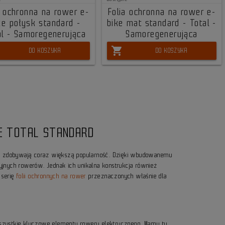
a ochronna na rower e-
Folia ochronna na rower e-
ke połysk standard -
bike mat standard - Total -
al - Samoregenerująca
Samoregenerująca
shopping_cart
DO KOSZYKA
DO KOSZYKA
KE TOTAL STANDARD
E, zdobywają coraz większą popularność. Dzięki wbudowanemu
cyjnych rowerów. Jednak ich unikalna konstrukcja również
 serię
folii ochronnych na rower
przeznaczonych właśnie dla
wszystkie kluczowe elementy roweru elektrycznego. Mamy tu