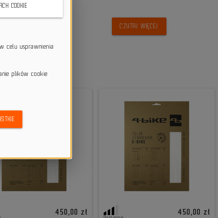
KACH COOKIE
CZYTAJ WIĘCEJ
w celu usprawnienia
anie plików cookie
STKIE
450,00 zł
450,00 zł
e
Dostępne