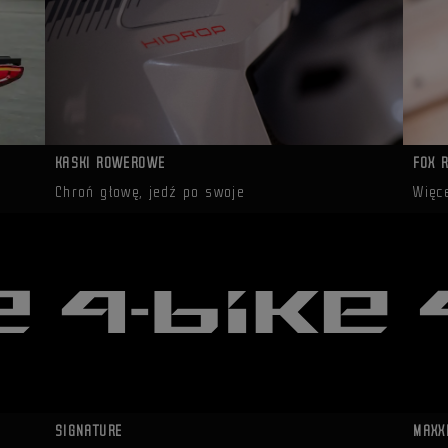
KASKI ROWEROWE
FOX 
Chroń głowę, jedź po swoje
Więc
SIGNATURE
MAXX