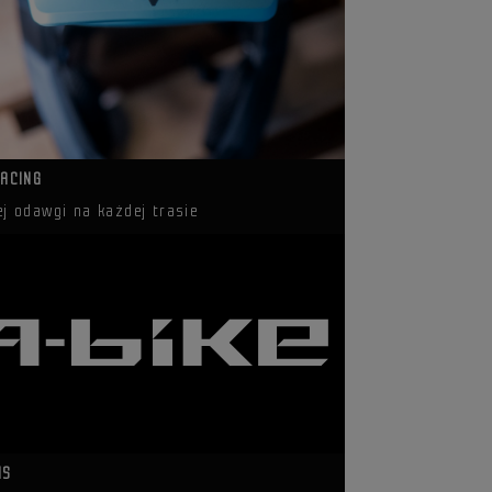
RACING
ej odawgi na każdej trasie
IS