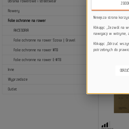
Ubrania rowerowe i streetwear
ZGOD
b
Rowery
Niniejsza strona korzy
Folie ochronne na rower
Klikając „Zezwól na 
AKCESORIA
nawigacji w witrynie,
Folie ochronne na rower Szosa | Gravel
Klikając „Odrzuć wszy
potrzebnych do prawid
Folie ochronne na rower MTB
Folie ochronne na rower E-MTB
Inne
ODRZUĆ
Wyprzedaże
Outlet
Dostępne