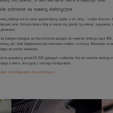
rodukty, masz pewność, że Twój E-BIKE będzie zawsze w najlepszym stanie.
olie ochronne na rowery elektryczne
owery elektryczne to coraz popularniejszy wybór, a ich ramy – często droższe i
abezpieczenie. Ochrona lakieru folią to skuteczny sposób, by uniknąć zarysowań,
żytkowania.
 tej kategorii dostępne są folie ochronne pasujące do rowerów elektrycznych MTB
estawy, jak i folie dedykowane pod konkretne modele i rozmiary. Oferowane rozwi
ostępu do portów ładowania.
becnie posiadamy ponad 20 000 gotowych szablonów folii do rowerów elektryczny
ojego e-bike’a, skorzystaj z naszego konfiguratora.
zejdź do konfiguratora folii ochronnych »