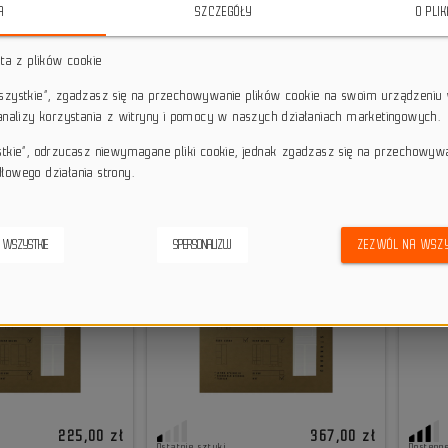
A
SZCZEGÓŁY
O PLI
raku.
sta z plików cookie
wszystkie”, zgadzasz się na przechowywanie plików cookie na swoim urządzeniu 
 analizy korzystania z witryny i pomocy w naszych działaniach marketingowych.
stkie”, odrzucasz niewymagane pliki cookie, jednak zgadzasz się na przechowyw
łowego działania strony.
 WSZYSTKIE
SPERSONALIZUJ
ZEZWÓL NA WSZY
225,00 zł
367,00 zł
Ostatnie sztuki
Dostępn