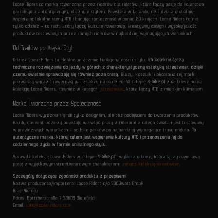
Loose Riders to marka stworzona przez riderów dla riderów, która łączy pasję do kolarstwa
górskiego z autentycznym, ulicznym stylem. Powstała w Tajlandii, dziś działa globalnie,
wspierając lokalne sceny MTB i budując społeczność w ponad 20 krajach. Loose Riders to nie
tylko odzież – to ruch, który łączy kulturę rowerową, kreatywny design i wysoką jakość
produktów testowanych przez samych riderów w najbardziej wymagających warunkach.
Od Trailów po Miejski Styl
Odzież Loose Riders to idealne połączenie funkcjonalności i stylu.
Ich kolekcje łączą
techniczne rozwiązania do jazdy w górach z charakterystyczną estetyką streetwear, dzięki
czemu świetnie sprawdzają się również poza trasą.
Bluzy, koszulki i akcesoria tej marki
pozwalają wyrazić rowerową pasję także na co dzień. W sklepie
4-bike.pl
znajdziesz pełną
kolekcję Loose Riders, również w kategorii
streetwear
, która łączy MTB z miejskim klimatem.
Marka Tworzona przez Społeczność
Loose Riders wyróżnia się nie tylko designem, ale też podejściem do tworzenia produktów.
Każdy element odzieży powstaje we współpracy z riderami z całego świata i jest testowany
w prawdziwych warunkach – od bike parków po najbardziej wymagające trasy enduro.
To
autentyczna marka, której celem jest wspieranie kultury MTB i przenoszenie jej do
codziennego życia w formie unikalnego stylu.
Sprawdź kolekcję Loose Riders w sklepie
4-bike.pl
i wybierz odzież, która łączy rowerową
pasję z wyjątkowym streetwearowym charakterem:
zobacz kolekcję streetwear
.
Szczegóły dotyczące zgodności produktu z przepisami
Nazwa producenta/importera: Loose Riders c/o 3000watt GmbH
Kraj: Niemcy
Adres: Böttcherstraße 7 33609 Bielefeld
Email:
info@loose-riders.com