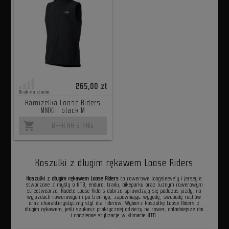
265,00 zł
Brak na stanie
Kamizelka Loose Riders
MMXIII black M
shopping_cart
BRAK NA STANIE
Koszulki z długim rękawem Loose Riders
Koszulki z długim rękawem Loose Riders
to rowerowe longsleeve’y i jersey’e
stworzone z myślą o MTB, enduro, trailu, bikeparku oraz luźnym rowerowym
streetwearze. Modele Loose Riders dobrze sprawdzają się podczas jazdy, na
wyjazdach rowerowych i po treningu, zapewniając wygodę, swobodę ruchów
oraz charakterystyczny styl dla riderów. Wybierz koszulkę Loose Riders z
długim rękawem, jeśli szukasz praktycznej odzieży na rower, chłodniejsze dni
i codzienne stylizacje w klimacie MTB.