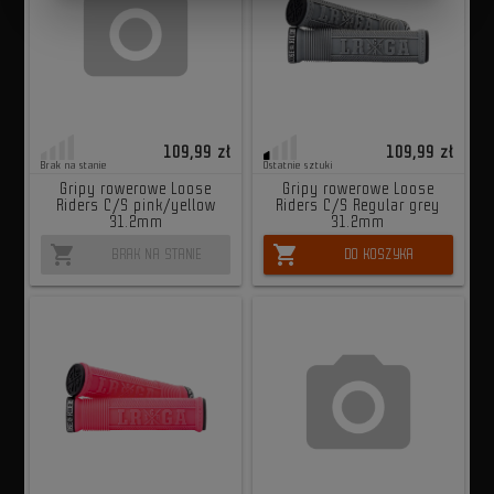
109,99 zł
109,99 zł
Brak na stanie
Ostatnie sztuki
Gripy rowerowe Loose
Gripy rowerowe Loose
Riders C/S pink/yellow
Riders C/S Regular grey
31.2mm
31.2mm
shopping_cart
shopping_cart
BRAK NA STANIE
DO KOSZYKA