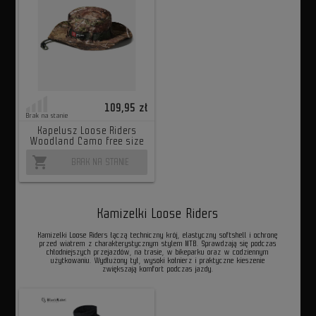
109,95 zł
Brak na stanie
Kapelusz Loose Riders
Woodland Camo free size
shopping_cart
BRAK NA STANIE
Kamizelki Loose Riders
Kamizelki Loose Riders łączą techniczny krój, elastyczny softshell i ochronę
przed wiatrem z charakterystycznym stylem MTB. Sprawdzają się podczas
chłodniejszych przejazdów, na trasie, w bikeparku oraz w codziennym
użytkowaniu. Wydłużony tył, wysoki kołnierz i praktyczne kieszenie
zwiększają komfort podczas jazdy.