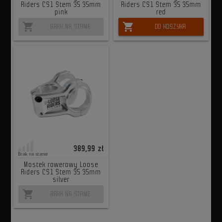
Riders CS1 Stem 35 35mm
Riders CS1 Stem 35 35mm
pink
red
shopping_cart
shopping_cart
BRAK NA STANIE
DO KOSZYKA
389,99 zł
Brak na stanie
Mostek rowerowy Loose
Riders CS1 Stem 35 35mm
silver
shopping_cart
BRAK NA STANIE