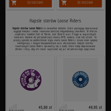
shopping_cart
shopping_cart
DO KOSZYKA
DO KOSZYKA
Kapsle sterów Loose Riders
Kapsle sterów Loose Riders
to niewielkie dodatki, które pomagają dopracować
wygląd kokpitu i nadać rowerowi bardziej indywidualny charakter. W ofercie
znajdziesz modele Cult of Shred, Just Send It oraz X-Logo w wyrazistych
kolorach, idealne do personalizacji roweru MTB, enduro, trail lub street. To
prosty sposób na podkreślenie stylu marki Loose Riders i stworzenie spójnej
konfiguracji z innymi komponentami oraz akcesoriami. Kapsle sterów
rowerowych Loose Riders sprawdzą się u osób, które lubią dopracowane
detale i chcą, aby ich rower wyróżniał się już od pierwszego spojrzenia.
45,00 zł
49,95 zł
Brak na stanie
Brak na stanie