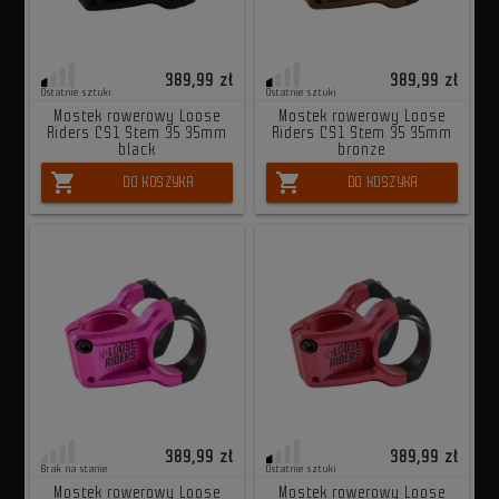
389,99 zł
389,99 zł
Ostatnie sztuki
Ostatnie sztuki
Mostek rowerowy Loose
Mostek rowerowy Loose
Riders CS1 Stem 35 35mm
Riders CS1 Stem 35 35mm
black
bronze
shopping_cart
shopping_cart
DO KOSZYKA
DO KOSZYKA
389,99 zł
389,99 zł
Brak na stanie
Ostatnie sztuki
Mostek rowerowy Loose
Mostek rowerowy Loose