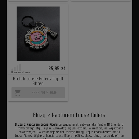
25,95 zł
Brak na stanie
Brelok Loose Riders Pig Of
Shred
shopping_cart
BRAK NA STANIE
Bluzy z kapturem Loose Riders
Bluzy z kapturem Loose Riders
to wygodny streetwear dla fanów MTB, enduro
i rowerowego stylu życia. Sprawdzą się po jeździe, w mieście, na wyjazdach
rowerowych i w chłodniejsze dni, łącząc luźny krój z charakterem marki
Loose Riders. Wybierz hoodie Loose Riders, jeśli szukasz bluzy na co dzień, do