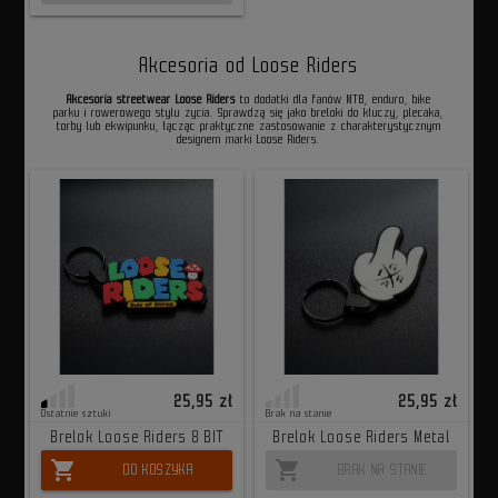
Akcesoria od Loose Riders
Akcesoria streetwear Loose Riders
to dodatki dla fanów MTB, enduro, bike
parku i rowerowego stylu życia. Sprawdzą się jako breloki do kluczy, plecaka,
torby lub ekwipunku, łącząc praktyczne zastosowanie z charakterystycznym
designem marki Loose Riders.
25,95 zł
25,95 zł
Ostatnie sztuki
Brak na stanie
Brelok Loose Riders 8 BIT
Brelok Loose Riders Metal
shopping_cart
shopping_cart
DO KOSZYKA
BRAK NA STANIE