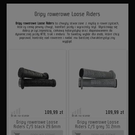
Gripy rowerowe Loose Riders
Gripy rowerowe Loose Riders
to chwyty stworzone z myślą o rowerzystach,
którzy cenią pewny chwyt, komfort jazdy i wyrazisty styl. Wyróżniają się
dobrą przyczepnością, ciekawą kolorystyką oraz dopasowaniem do
dynamicznej jazdy MTB, trail i enduro. To świetny wybór dla osób, które chcą
poprawić kontrolę nad rowerem i nadać mu bardziej charakterystyczny
wygląd.
109,99 zł
109,99 zł
Brak na stanie
Brak na stanie
Gripy rowerowe Loose
Gripy rowerowe Loose
Riders C/S black 29.6mm
Riders C/S grey 31.2mm