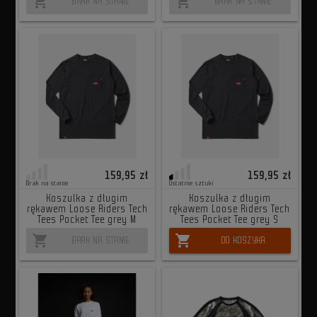
shopping_cart
shopping_cart
BRAK NA STANIE
BRAK NA STANIE
159,95 zł
159,95 zł
Brak na stanie
Ostatnie sztuki
Koszulka z długim
Koszulka z długim
rękawem Loose Riders Tech
rękawem Loose Riders Tech
Tees Pocket Tee grey M
Tees Pocket Tee grey S
shopping_cart
shopping_cart
BRAK NA STANIE
DO KOSZYKA