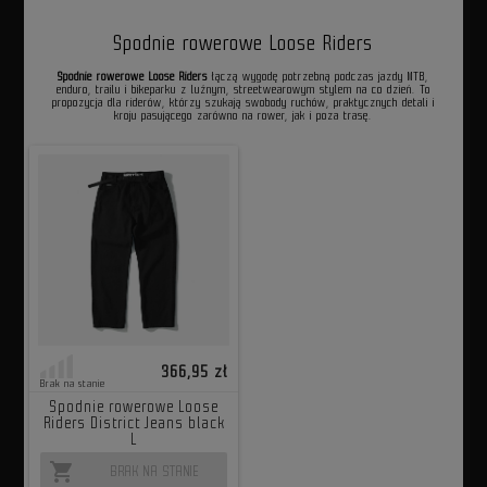
Spodnie rowerowe Loose Riders
Spodnie rowerowe Loose Riders
łączą wygodę potrzebną podczas jazdy MTB,
enduro, trailu i bikeparku z luźnym, streetwearowym stylem na co dzień. To
propozycja dla riderów, którzy szukają swobody ruchów, praktycznych detali i
kroju pasującego zarówno na rower, jak i poza trasę.
366,95 zł
Brak na stanie
Spodnie rowerowe Loose
Riders District Jeans black
L
shopping_cart
BRAK NA STANIE