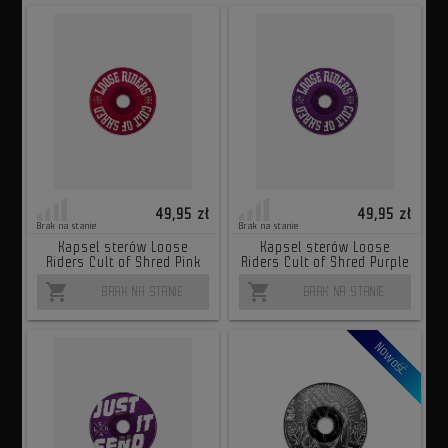
49,95 zł
49,95 zł
Brak na stanie
Brak na stanie
Kapsel sterów Loose
Kapsel sterów Loose
Riders Cult of Shred Pink
Riders Cult of Shred Purple
shopping_cart
shopping_cart
BRAK NA STANIE
BRAK NA STANIE
Nowość