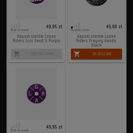
49,95 zł
45,00 zł
Brak na stanie
Ostatnie sztuki
Kapsel sterów Loose
Kapsel sterów Loose
Riders Just Send It Purple
Riders Praying Hands
black
shopping_cart
shopping_cart
BRAK NA STANIE
DO KOSZYKA
49,95 zł
Brak na stanie