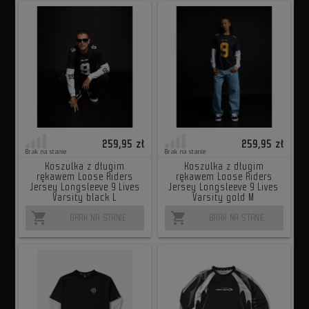
259,95 zł
259,95 zł
Brak na stanie
Brak na stanie
Koszulka z długim
Koszulka z długim
rękawem Loose Riders
rękawem Loose Riders
Jersey Longsleeve 9 Lives
Jersey Longsleeve 9 Lives
Varsity black L
Varsity gold M
shopping_cart
shopping_cart
BRAK NA STANIE
BRAK NA STANIE