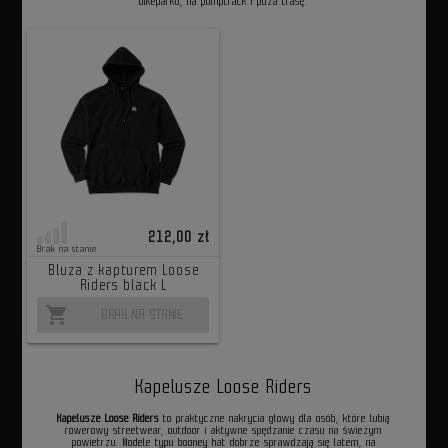
bikeparku, na pumptrack i poza trasę.
212,00 zł
Brak na stanie
Bluza z kapturem Loose
Riders black L
shopping_cart
BRAK NA STANIE
Kapelusze Loose Riders
Kapelusze Loose Riders
to praktyczne nakrycia głowy dla osób, które lubią
rowerowy streetwear, outdoor i aktywne spędzanie czasu na świeżym
powietrzu. Modele typu booney hat dobrze sprawdzają się latem, na