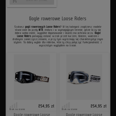
Gogle rowerowe Loose Riders
Szukasz
gogli rowerowych Loose Riders
? W tej kategorii znajdziesz modele
stworzone do jazdy
MTB
, enduro i w wymagającym terenie, gdzie liczy się
dobra widoczność, wygodne dopasowanie i skuteczna ochrona oczu.
Gogle
Loose Riders
pomagają osłonić wzrok przed kurzem, błotem, wiatrem i
drobnymi zanieczyszczeniami, a przy tym wyróżniają się charakterystycznym
stylem. To dobry wybór dla riderów, którzy chcą połączyć funkcjonalność z
wyrazistym wyglądem na trasie.
254,95 zł
254,95 zł
Brak na stanie
Brak na stanie
Gogle rowerowe Loose
Gogle rowerowe Loose