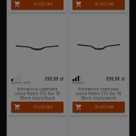
shopping_cart
shopping_cart
DO KOSZYKA
DO KOSZYKA
299,99 zł
299,99 zł
Ostatnie sztuki
Dostępne
Kierownica rowerowa
Kierownica rowerowa
Loose Riders CS1 Bar 35
Loose Riders CS1 Bar 35
38mm black/black
38mm black/white
shopping_cart
shopping_cart
DO KOSZYKA
DO KOSZYKA