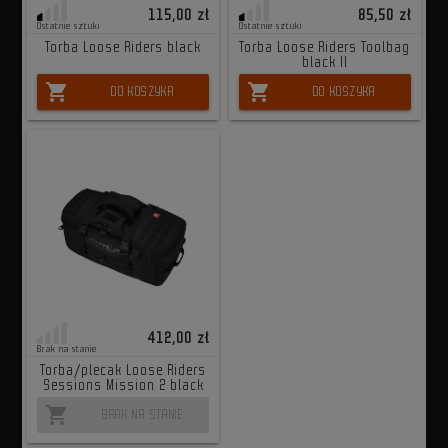
115,00 zł
85,50 zł
Ostatnie sztuki
Ostatnie sztuki
Torba Loose Riders black
Torba Loose Riders Toolbag
black II
shopping_cart
shopping_cart
DO KOSZYKA
DO KOSZYKA
412,00 zł
Brak na stanie
Torba/plecak Loose Riders
Sessions Mission 2 black
shopping_cart
BRAK NA STANIE