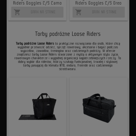
Riders Goggles C/S Camo
Riders Goggles C/S Oreo
shopping_cart
shopping_cart
BRAK NA STANIE
BRAK NA STANIE
Torby podróżne Loose Riders
Torby podróżne Loose Riders
to praktyczne rozwiązania dla osób, które chcą
wygodnie przewozić odzież, sprzęt rowerowy, akcesoria i bagaż podczas
wyjazdów, zawodów, treningów oraz codziennych podróży. W ofercie
znajdziesz torby Loose Riders stworzone z myślą o aktywnym stylu życia,
rowerowym charakterze i wygodnej organizacji najpotrzebniejszych rzeczy. To
dobry wybór dla riderów, którzy szukają funkcjonalnej, trwałej i stylowej
torby pasującej do klimatu MTB, enduro, freeride oraz codziennego
streetwearu.