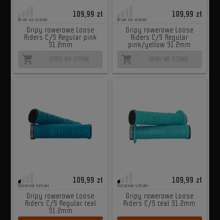
109,99 zł
109,99 zł
Brak na stanie
Brak na stanie
Gripy rowerowe Loose
Gripy rowerowe Loose
Riders C/S Regular pink
Riders C/S Regular
31.2mm
pink/yellow 31.2mm
shopping_cart
shopping_cart
BRAK NA STANIE
BRAK NA STANIE
109,99 zł
109,99 zł
Ostatnie sztuki
Ostatnie sztuki
Gripy rowerowe Loose
Gripy rowerowe Loose
Riders C/S Regular teal
Riders C/S teal 31.2mm
31.2mm