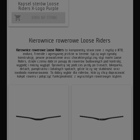
Kapsel sterów Loose
Riders X-Logo Purple
shopping_cart
BRAK NA STANIE
Kierownice rowerowe Loose Riders
Kierownice rowerowe Loose Riders
to komponenty stworzone z myślą o MTB,
enduro, freeride i agresywnej jeździe w terenie. Łączą wytrzymałą
konstrukcję, pewne prowadzenie oraz charakterystyczny styl marki Loose
Riders, dzięki czemu dobrze pasują do rowerów budowanych pod kontrolę,
wygodę i mocny wygląd. Sprawdzą się podczas jazdy po trasach, bikeparku,
dirtach, pumptracku i lokalnych spotach, gdzie liczy się stabilność oraz
swoboda manewrowania. To dobry wybór dla riderów, którzy chcą dopracować
kokpit roweru i połączyć funkcjonalność z wyrazistym rowerowym stylem.