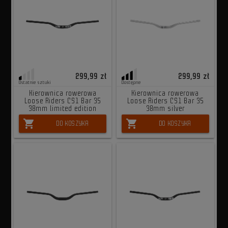
299,99 zł
299,99 zł
Ostatnie sztuki
Dostępne
Kierownica rowerowa
Kierownica rowerowa
Loose Riders CS1 Bar 35
Loose Riders CS1 Bar 35
38mm limited edition
38mm silver
shopping_cart
shopping_cart
DO KOSZYKA
DO KOSZYKA