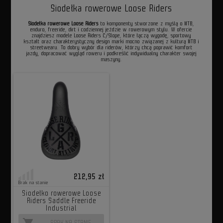
Siodełka rowerowe Loose Riders
Siodełka rowerowe Loose Riders
to komponenty stworzone z myślą o MTB,
enduro, freeride, dirt i codziennej jeździe w rowerowym stylu. W ofercie
znajdziesz modele Loose Riders C/Slope, które łączą wygodę, sportowy
kształt oraz charakterystyczny design marki mocno związanej z kulturą MTB i
streetwearu. To dobry wybór dla riderów, którzy chcą poprawić komfort
jazdy, dopracować wygląd roweru i podkreślić indywidualny charakter swojej
maszyny.
212,95 zł
Brak na stanie
Siodełko rowerowe Loose
Riders Saddle Freeride
Industrial
shopping_cart
BRAK NA STANIE