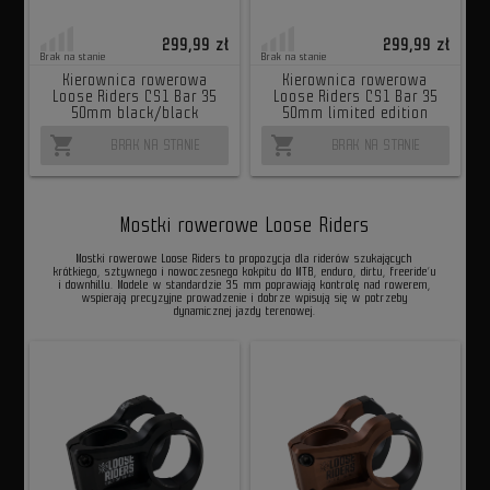
299,99 zł
299,99 zł
Brak na stanie
Brak na stanie
Kierownica rowerowa
Kierownica rowerowa
Loose Riders CS1 Bar 35
Loose Riders CS1 Bar 35
50mm black/black
50mm limited edition
shopping_cart
shopping_cart
BRAK NA STANIE
BRAK NA STANIE
Mostki rowerowe Loose Riders
Mostki rowerowe Loose Riders to propozycja dla riderów szukających
krótkiego, sztywnego i nowoczesnego kokpitu do MTB, enduro, dirtu, freeride’u
i downhillu. Modele w standardzie 35 mm poprawiają kontrolę nad rowerem,
wspierają precyzyjne prowadzenie i dobrze wpisują się w potrzeby
dynamicznej jazdy terenowej.