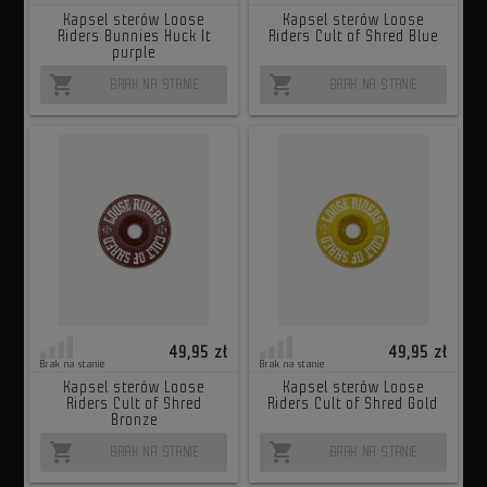
Kapsel sterów Loose
Kapsel sterów Loose
Riders Bunnies Huck It
Riders Cult of Shred Blue
purple
shopping_cart
shopping_cart
BRAK NA STANIE
BRAK NA STANIE
49,95 zł
49,95 zł
Brak na stanie
Brak na stanie
Kapsel sterów Loose
Kapsel sterów Loose
Riders Cult of Shred
Riders Cult of Shred Gold
Bronze
shopping_cart
shopping_cart
BRAK NA STANIE
BRAK NA STANIE