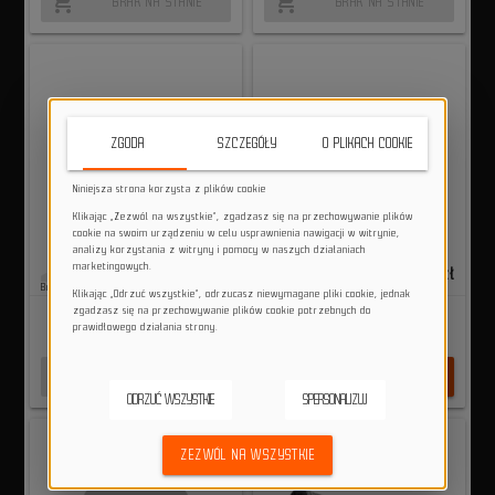
shopping_cart
shopping_cart
BRAK NA STANIE
BRAK NA STANIE
ZGODA
SZCZEGÓŁY
O PLIKACH COOKIE
Niniejsza strona korzysta z plików cookie
Klikając „Zezwól na wszystkie”, zgadzasz się na przechowywanie plików
cookie na swoim urządzeniu w celu usprawnienia nawigacji w witrynie,
analizy korzystania z witryny i pomocy w naszych działaniach
marketingowych.
109,99 zł
109,99 zł
Brak na stanie
Ostatnie sztuki
Klikając „Odrzuć wszystkie”, odrzucasz niewymagane pliki cookie, jednak
Gripy rowerowe Loose
Gripy rowerowe Loose
zgadzasz się na przechowywanie plików cookie potrzebnych do
Riders C/S gum rubber
Riders C/S mint 31.2mm
prawidłowego działania strony.
31.2mm
shopping_cart
shopping_cart
BRAK NA STANIE
DO KOSZYKA
ODRZUĆ WSZYSTKIE
SPERSONALIZUJ
ZEZWÓL NA WSZYSTKIE