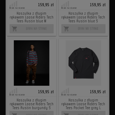
159,95 zł
159,95 zł
Brak na stanie
Brak na stanie
Koszulka z długim
Koszulka z długim
rękawem Loose Riders Tech
rękawem Loose Riders Tech
Tees Austin blue M
Tees Austin blue S
shopping_cart
shopping_cart
BRAK NA STANIE
BRAK NA STANIE
159,95 zł
159,95 zł
Brak na stanie
Brak na stanie
Koszulka z długim
Koszulka z długim
rękawem Loose Riders Tech
rękawem Loose Riders Tech
Tees Austin burgundy S
Tees Pocket Tee grey L