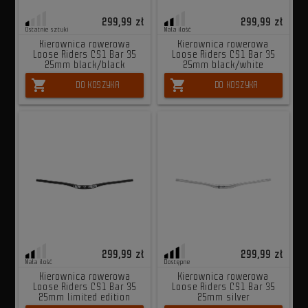
299,99 zł
299,99 zł
Ostatnie sztuki
Mała ilość
Kierownica rowerowa
Kierownica rowerowa
Loose Riders CS1 Bar 35
Loose Riders CS1 Bar 35
25mm black/black
25mm black/white
shopping_cart
shopping_cart
DO KOSZYKA
DO KOSZYKA
299,99 zł
299,99 zł
Mała ilość
Dostępne
Kierownica rowerowa
Kierownica rowerowa
Loose Riders CS1 Bar 35
Loose Riders CS1 Bar 35
25mm limited edition
25mm silver