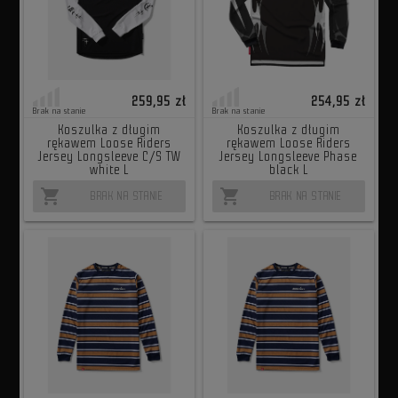
259,95 zł
254,95 zł
Brak na stanie
Brak na stanie
Koszulka z długim
Koszulka z długim
rękawem Loose Riders
rękawem Loose Riders
Jersey Longsleeve C/S TW
Jersey Longsleeve Phase
white L
black L
shopping_cart
shopping_cart
BRAK NA STANIE
BRAK NA STANIE