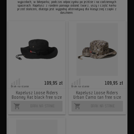
wyjazdach, w bikeparku, podczas odpoczynku po jeździe i na codziennych
spacerach. Kapelusz z rondem pomaga osłonić twarz, uszy i część karku
przed słońcem, dlatego jest wygodną alternatywą dla klasycznej czapki z
daszkiem.
109,95 zł
109,95 zł
Brak na stanie
Brak na stanie
Kapelusz Loose Riders
Kapelusz Loose Riders
Booney Hat black free size
Urban Camo tan free size
shopping_cart
shopping_cart
BRAK NA STANIE
BRAK NA STANIE