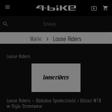
menu
live_tv_
shopping_cart
search
Szukaj
close
Marki
Loose Riders
Loose Riders
Loose Riders – Globalna Społeczność i Odzież MTB
w Stylu Streetwear