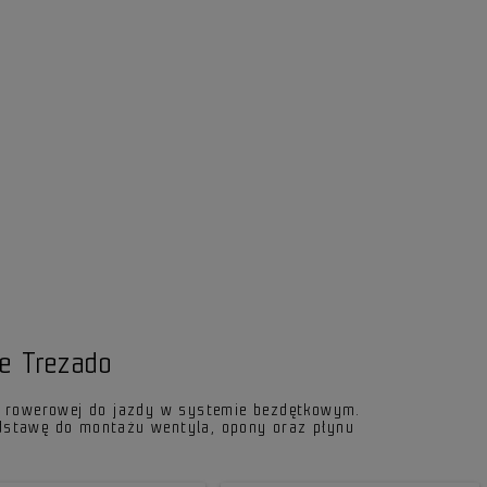
ce Trezado
y rowerowej do jazdy w systemie bezdętkowym.
dstawę do montażu wentyla, opony oraz płynu