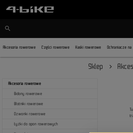
search
Akcesoria rowerowe
Części rowerowe
Kaski rowerowe
Ochraniacze na
Sklep
Akce
Akcesoria rowerowe
Bidony rowerowe
Błotniki rowerowe
T
Dzwonki rowerowe
t
Łyżki do opon rowerowych