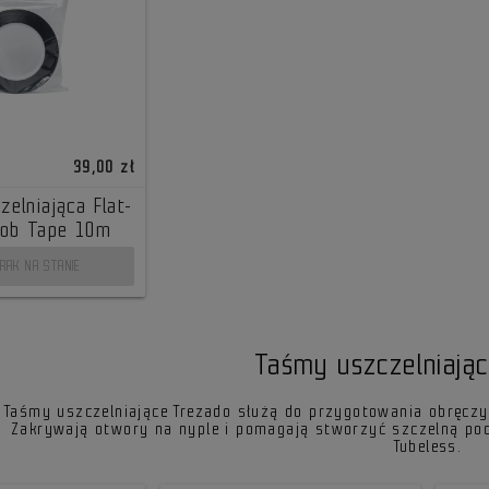
39,00 zł
elniająca Flat-
Job Tape 10m
RAK NA STANIE
Taśmy uszczelniają
Taśmy uszczelniające Trezado służą do przygotowania obręcz
Zakrywają otwory na nyple i pomagają stworzyć szczelną po
Tubeless.