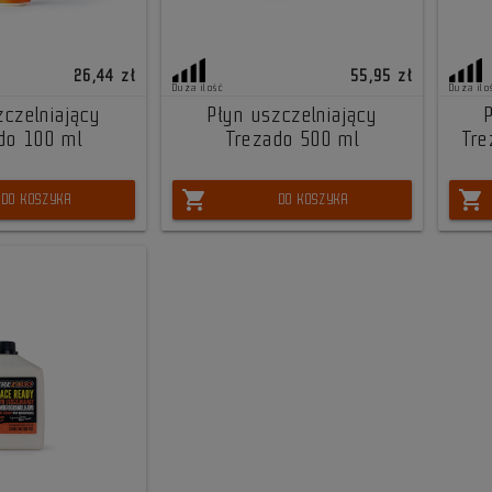
26,44 zł
55,95 zł
Duża ilość
Duża ilo
zczelniający
Płyn uszczelniający
do 100 ml
Trezado 500 ml
Tre
shopping_cart
shopping_cart
DO KOSZYKA
DO KOSZYKA