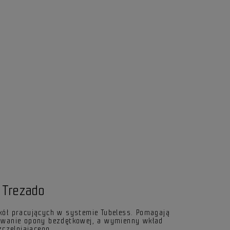
 Trezado
kół pracujących w systemie Tubeless. Pomagają
owanie opony bezdętkowej, a wymienny wkład
zczelniającego.