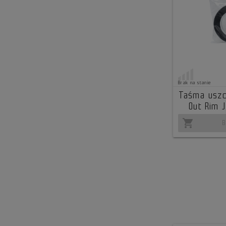
Brak na stanie
Taśma uszcz
Out Rim 
shopping_cart
B