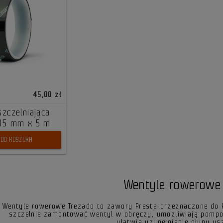
45,00 zł
zczelniająca
 35 mm x 5 m
DO KOSZYKA
Wentyle rowerowe
Wentyle rowerowe Trezado to zawory Presta przeznaczone do 
szczelnie zamontować wentyl w obręczy, umożliwiają pomp
ułatwia uzupełnianie płynu us