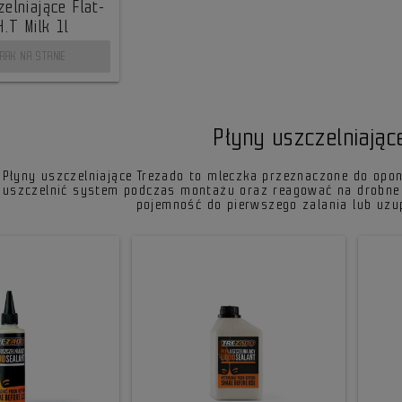
elniające Flat-
H.T Milk 1l
RAK NA STANIE
Płyny uszczelniając
Płyny uszczelniające Trezado to mleczka przeznaczone do opon
uszczelnić system podczas montażu oraz reagować na drobne 
pojemność do pierwszego zalania lub uzup