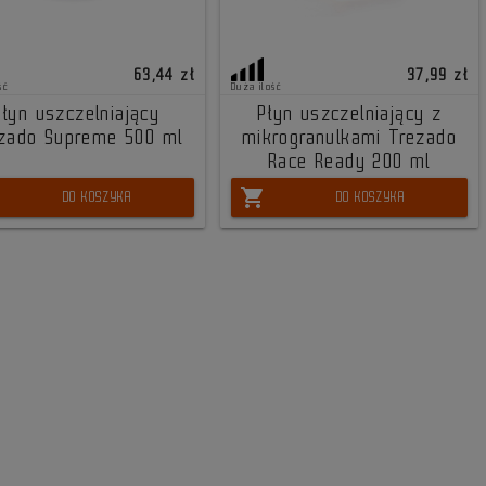
63,44 zł
37,99 zł
ść
Duża ilość
Płyn uszczelniający
Płyn uszczelniający z
zado Supreme 500 ml
mikrogranulkami Trezado
Race Ready 200 ml
shopping_cart
DO KOSZYKA
DO KOSZYKA