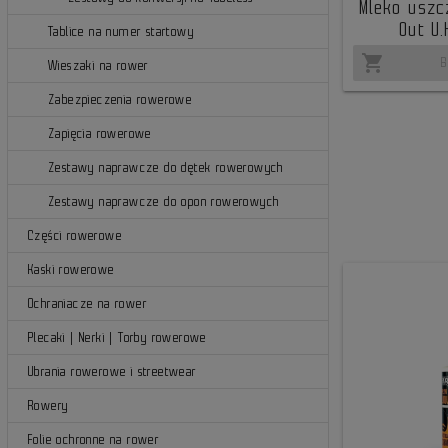
Mleko uszcz
Out U.
Tablice na numer startowy
shopping_cart
B
Wieszaki na rower
Zabezpieczenia rowerowe
Zapięcia rowerowe
Zestawy naprawcze do dętek rowerowych
Zestawy naprawcze do opon rowerowych
Części rowerowe
Kaski rowerowe
Ochraniacze na rower
Plecaki | Nerki | Torby rowerowe
Ubrania rowerowe i streetwear
Rowery
Folie ochronne na rower