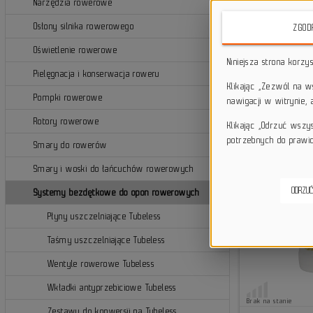
Narzędzia rowerowe
Osłony silnika rowerowego
ZGOD
Oświetlenie rowerowe
Niniejsza strona korzy
Pielęgnacja i konserwacja roweru
Klikając „Zezwól na 
Pompki rowerowe
nawigacji w witrynie,
Rotory rowerowe
Klikając „Odrzuć wszy
potrzebnych do prawid
Smary do rowerów
Smary i woski do łańcuchów rowerowych
ODRZUĆ
Systemy bezdętkowe do opon rowerowych
Płyny uszczelniające Tubeless
Taśmy uszczelniające Tubeless
Wentyle rowerowe Tubeless
Wkładki antyprzebiciowe Tubeless
Brak na stanie
Zestawy do konwersji na Tubeless