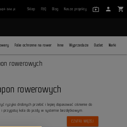
live_tv_24
person
shopping_cart
Sklep
F&Q
Blog
Nasze projekty
ro@4-bike.pl
close
owery
Folie ochronne na rower
Inne
Wyprzedaże
Outlet
Marki
pon rowerowych
opon rowerowych
yć ryzyko drobnych przebić i lepiej dopasować ciśnienie do
i i przygotuj koła do jazdy w systemie bezdętkowym.
CZYTAJ WIĘCEJ