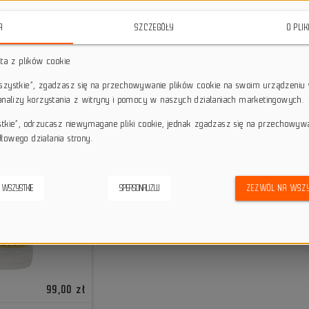
A
SZCZEGÓŁY
O PLI
Płyny uszczelniając
sta z plików cookie
Płyny uszczelniające Flat-Out
to skuteczne mleko do systemó
rowerowych przed przebiciami. Sprawdzą się w rowerach MTB,
wszystkie”, zgadzasz się na przechowywanie plików cookie na swoim urządzeniu 
szczelność oraz komfort jazdy w w
 analizy korzystania z witryny i pomocy w naszych działaniach marketingowych.
stkie”, odrzucasz niewymagane pliki cookie, jednak zgadzasz się na przechowyw
łowego działania strony.
 WSZYSTKIE
SPERSONALIZUJ
ZEZWÓL NA WSZY
99,00 zł