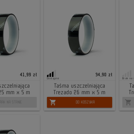
41,99 zł
34,90 zł
Dostępne
Brak na 
zczelniająca
Taśma uszczelniająca
T
 25 mm x 5 m
Trezado 26 mm x 5 m
T
shopping_cart
shopping_cart
RAK NA STANIE
DO KOSZYKA