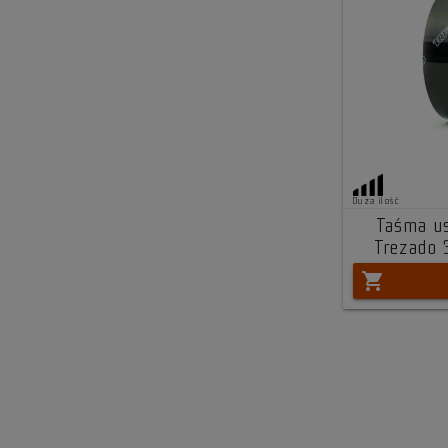
Duża ilość
Taśma us
Trezado
shopping_cart