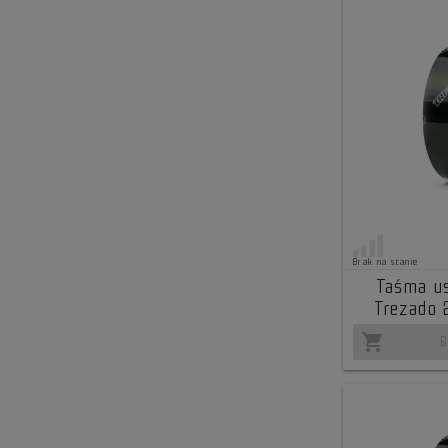
Brak na stanie
Taśma us
Trezado
shopping_cart
B