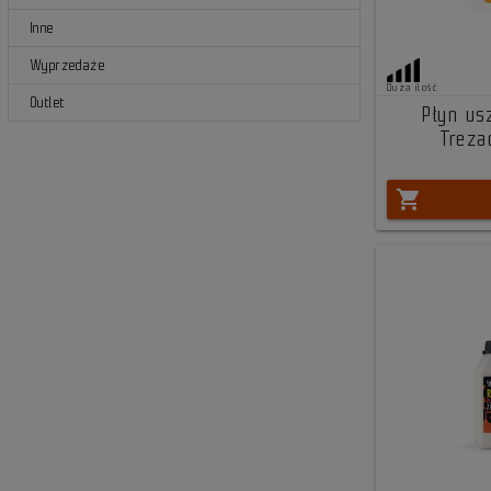
Inne
Wyprzedaże
Duża ilość
Outlet
Płyn us
Treza
shopping_cart