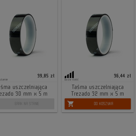
39,85 zł
36,44 zł
stanie
Duża ilość
aśma uszczelniająca
Taśma uszczelniająca
rezado 30 mm x 5 m
Trezado 32 mm x 5 m
shopping_cart
BRAK NA STANIE
DO KOSZYKA