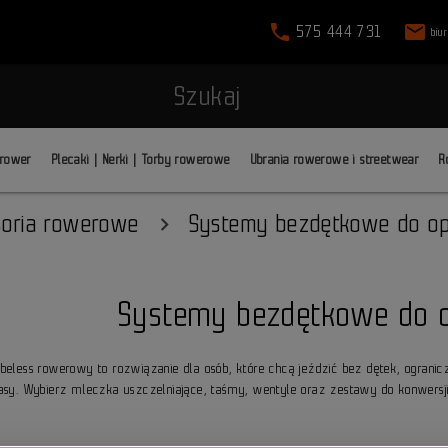
phone
mail
575 444 731
biu
Szukaj
 rower
Plecaki | Nerki | Torby rowerowe
Ubrania rowerowe i streetwear
R
soria rowerowe
Systemy bezdętkowe do o
Systemy bezdętkowe do 
ubeless rowerowy to rozwiązanie dla osób, które chcą jeździć bez dętek, ogranicz
rasy. Wybierz mleczka uszczelniające, taśmy, wentyle oraz zestawy do konwersj