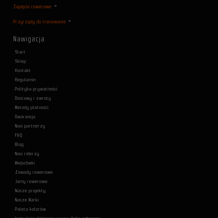
Zapięcia rowerowe
Przyrządy do trenowania
Nawigacja
Start
Sklep
Kontakt
Regulamin
Polityka prywatności
Dostawy i zwroty
Metody płatności
Gwarancja
Nasi partnerzy
F&Q
Blog
Nasi riderzy
Miejscówki
Zawody rowerowe
Jamy rowerowe
Nasze projekty
Nasze Marki
Paleta kolorów