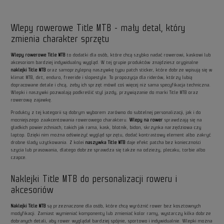
Wlepy rowerowe Title MTB - mały detal, który
zmienia charakter sprzętu
Wlepy rowerowe Title MTB
to dodatki dla osób, które chcą szybko nadać rowerowi, kaskowi lub
akcesoriom bardziej indywidualny wygląd. W tej grupie produktów znajdziesz oryginalne
naklejki Title MTB
oraz samoprzylepną naszywkę typu patch sticker, które dobrze wpisują się w
klimat MTB, dirt, enduro, freeride i slopestyle. To propozycja dla riderów, którzy lubią
dopracowane detale i chcą, żeby ich sprzęt mówił coś więcej niż sama specyfikacja techniczna.
Wlepki i naszywki pozwalają podkreślić styl jazdy, przywiązanie do marki Title MTB oraz
rowerową zajawkę.
Produkty z tej kategorii są dobrym wyborem zarówno do subtelnej personalizacji, jak i do
mocniejszego zaakcentowania rowerowego charakteru.
Wlepy na rower
sprawdzają się na
gładkich powierzchniach, takich jak rama, kask, błotnik, bidon, skrzynka narzędziowa czy
laptop. Dzięki nim można odświeżyć wygląd sprzętu, dodać kontrastowy element albo zakryć
drobne ślady użytkowania. Z kolei
naszywka Title MTB
daje efekt patcha bez konieczności
szycia lub prasowania, dlatego dobrze sprawdza się także na odzieży, plecaku, torbie albo
czapce.
Naklejki Title MTB do personalizacji roweru i
akcesoriów
Naklejki Title MTB
są przeznaczone dla osób, które chcą wyróżnić rower bez kosztownych
modyfikacji. Zamiast wymieniać komponenty lub zmieniać kolor ramy, wystarczy kilka dobrze
dobranych detali, aby rower wyglądał bardziej spójnie, sportowo i indywidualnie. Wlepki można