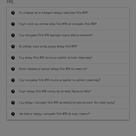
FAQ
contact_support
Co znajduje się w kategorii wlepy rowerowe Title MTB?
contact_support
Czym różni się zestaw wlep Title MTB od naszywki Title MTB?
contact_support
Czy naszywka Title MTB wymaga szycia albo prasowania?
contact_support
Do jakiego stylu jazdy pasują wlepy Title MTB?
contact_support
Czy wlepy Title MTB można przykleić na kask rowerowy?
contact_support
Gdzie najlepiej przykleić wlepy Title MTB na rowerze?
contact_support
Czy naszywkę Title MTB można przykleić na odzież rowerową?
contact_support
Czym wlepy Title MTB różnią się od wlep Signature Bike?
contact_support
Czy wlepy i naszywki Title MTB sprawdzą się jako prezent dla rowerzysty?
contact_support
Jak dobrać wlepy i naszywki Title MTB do stylu roweru?