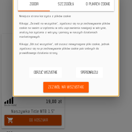
ZGODA
SZCZEGÓŁY
O PLIKACH COOKIE
Niniejsza strona korzysta z plików cookie
Klikając „Zezwól na wszystkie”, zgadzasz się na przechowywanie plików
cookie na swoim urządzeniu w celu usprawnienia nawigacji w witrynie,
analizy korzystania z witryny i pomocy w naszych działaniach
marketingowych.
Klikając „Odrzuć wszystkie”, odrzucasz niewymagane pliki cookie, jednak
zgadzasz się na przechowywanie plików cookie potrzebnych do
prawidłowego działania strony.
ODRZUĆ WSZYSTKIE
SPERSONALIZUJ
ZEZWÓL NA WSZYSTKIE
19,00 zł
Duża ilość
Naszywka Title MTB 1.5"
shopping_cart
DO KOSZYKA