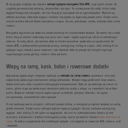
W tej grupie znajduje się również
samoprzylepna naszywka Title MTB
, czyli patch sticker do
szybkiej personalizacji odzieży, akcesoriów i sprzętu. To rozwiązanie dla osób, które lubią
wygląd klasycznej naszywki, ale nie chcą jej przyszywać ani przyprasowywać. Wystarczy
odkleić warstwę zabezpieczającą i umieścić naszywkę na wybranej powierzchni. Dzięki temu
można w kilka sekund dodać charakteru czapce, bluzie, plecakowi, torbie, kaskowi albo ramie
roweru.
Naszywka wyróżnia się większą uniwersalnością niż standardowa wlepka. Sprawdzi się u osób,
które chcą przenieść rowerowy styl poza sam rower i wykorzystać go także w codziennym
ubiorze. To mały detal, ale bardzo dobrze działa wizualnie: podkreśla przynależność do
świata MTB, a jednocześnie pozostaje prosty, estetyczny i łatwy w użyciu. Jeśli zależy Ci na
spójnym stylu również poza rowerem, taki dodatek dobrze pasuje do luźnych stylizacji
inspirowanych jazdą górską, enduro i bike parkami.
Wlepy na ramę, kask, bidon i rowerowe dodatki
Najczęściej wybieranym miejscem aplikacji są
naklejki na ramę roweru
, ponieważ rama jest
najbardziej widocznym elementem całego jednośladu. Wlepki mogą podkreślić linię roweru,
dodać kontrastu albo uzupełnić kolorystykę komponentów. Dobrze sprawdzają się także na
kasku, gdzie stają się widocznym akcentem podczas jazdy z ekipą, na zawodach lub w bike
parku. Mniejsze naklejki można wykorzystać na bidonie, pompce, błotniku, skrzynce
narzędziowej, samochodzie albo laptopie.
Przed aplikacją warto oczyścić i odtłuścić powierzchnię, a następnie przykleić wlepkę na suchy,
gładki element. Dzięki temu naklejka będzie lepiej przylegać i dłużej zachowa estetyczny
wygląd. Jeśli zależy Ci nie tylko na wyglądzie, ale też na zabezpieczeniu lakieru przed
otarciami, kamieniami i śladami intensywnej jazdy, warto sprawdzić również
folie ochronne na
rower
. To dobre uzupełnienie dla ozdobnych wlepek, szczególnie w rowerach MTB, enduro, trail
i downhill.