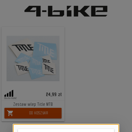
24,99 zł
Duża ilość
Zestaw wlep Title MTB
shopping_cart
DO KOSZYKA