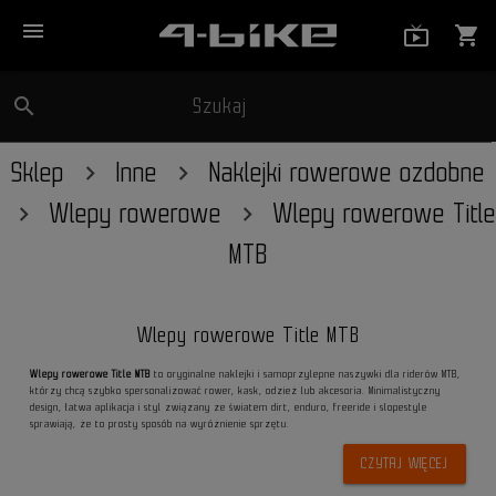
menu
live_tv_
shopping_cart
search
Szukaj
close
Sklep
Inne
Naklejki rowerowe ozdobne
Wlepy rowerowe
Wlepy rowerowe Title
MTB
Wlepy rowerowe Title MTB
Wlepy rowerowe Title MTB
to oryginalne naklejki i samoprzylepne naszywki dla riderów MTB,
którzy chcą szybko spersonalizować rower, kask, odzież lub akcesoria. Minimalistyczny
design, łatwa aplikacja i styl związany ze światem dirt, enduro, freeride i slopestyle
sprawiają, że to prosty sposób na wyróżnienie sprzętu.
CZYTAJ WIĘCEJ