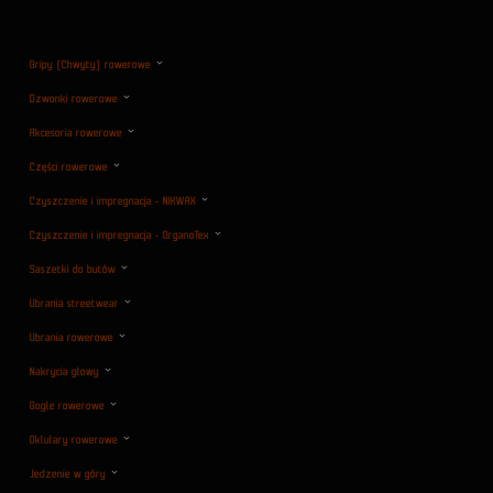
Gripy (Chwyty) rowerowe
Dzwonki rowerowe
Akcesoria rowerowe
Części rowerowe
Czyszczenie i impregnacja - NIKWAX
Czyszczenie i impregnacja - OrganoTex
Saszetki do butów
Ubrania streetwear
Ubrania rowerowe
Nakrycia głowy
Gogle rowerowe
Oklulary rowerowe
Jedzenie w góry