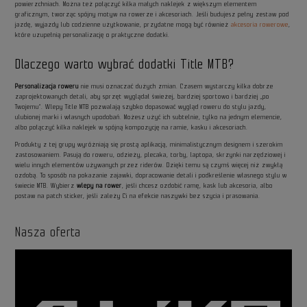
powierzchniach. Można też połączyć kilka małych naklejek z większym elementem
graficznym, tworząc spójny motyw na rowerze i akcesoriach. Jeśli budujesz pełny zestaw pod
jazdę, wyjazdy lub codzienne użytkowanie, przydatne mogą być również
akcesoria rowerowe
,
które uzupełnią personalizację o praktyczne dodatki.
Dlaczego warto wybrać dodatki Title MTB?
Personalizacja roweru
nie musi oznaczać dużych zmian. Czasem wystarczy kilka dobrze
zaprojektowanych detali, aby sprzęt wyglądał świeżej, bardziej sportowo i bardziej „po
Twojemu”. Wlepy Title MTB pozwalają szybko dopasować wygląd roweru do stylu jazdy,
ulubionej marki i własnych upodobań. Możesz użyć ich subtelnie, tylko na jednym elemencie,
albo połączyć kilka naklejek w spójną kompozycję na ramie, kasku i akcesoriach.
Produkty z tej grupy wyróżniają się prostą aplikacją, minimalistycznym designem i szerokim
zastosowaniem. Pasują do roweru, odzieży, plecaka, torby, laptopa, skrzynki narzędziowej i
wielu innych elementów używanych przez riderów. Dzięki temu są czymś więcej niż zwykłą
ozdobą. To sposób na pokazanie zajawki, dopracowanie detali i podkreślenie własnego stylu w
świecie MTB. Wybierz
wlepy na rower
, jeśli chcesz ozdobić ramę, kask lub akcesoria, albo
postaw na patch sticker, jeśli zależy Ci na efekcie naszywki bez szycia i prasowania.
Nasza oferta