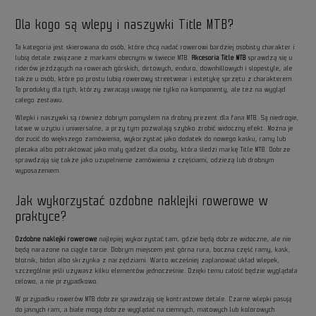
Dla kogo są wlepy i naszywki Title MTB?
Ta kategoria jest skierowana do osób, które chcą nadać rowerowi bardziej osobisty charakter i
lubią detale związane z markami obecnymi w świecie MTB.
Akcesoria Title MTB
sprawdzą się u
riderów jeżdżących na rowerach górskich, dirtowych, enduro, downhillowych i slopestyle, ale
także u osób, które po prostu lubią rowerowy streetwear i estetykę sprzętu z charakterem.
To produkty dla tych, którzy zwracają uwagę nie tylko na komponenty, ale też na wygląd
całego zestawu.
Wlepki i naszywki są również dobrym pomysłem na drobny prezent dla fana MTB. Są niedrogie,
łatwe w użyciu i uniwersalne, a przy tym pozwalają szybko zrobić widoczny efekt. Można je
dorzucić do większego zamówienia, wykorzystać jako dodatek do nowego kasku, ramy lub
plecaka albo potraktować jako mały gadżet dla osoby, która śledzi markę Title MTB. Dobrze
sprawdzają się także jako uzupełnienie zamówienia z częściami, odzieżą lub drobnym
wyposażeniem.
Jak wykorzystać ozdobne naklejki rowerowe w
praktyce?
Ozdobne naklejki rowerowe
najlepiej wykorzystać tam, gdzie będą dobrze widoczne, ale nie
będą narażone na ciągłe tarcie. Dobrym miejscem jest górna rura, boczna część ramy, kask,
błotnik, bidon albo skrzynka z narzędziami. Warto wcześniej zaplanować układ wlepek,
szczególnie jeśli używasz kilku elementów jednocześnie. Dzięki temu całość będzie wyglądała
celowo, a nie przypadkowo.
W przypadku rowerów MTB dobrze sprawdzają się kontrastowe detale. Czarne wlepki pasują
do jasnych ram, a białe mogą dobrze wyglądać na ciemnych, matowych lub kolorowych