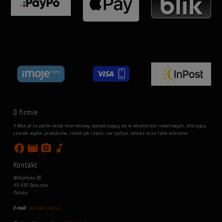
O firmie
4-Bike.pl to polski sklep internetowy specjalizujący się w akcesoriach rowerowych, oferujący
szeroki wybór produktów, takich jak części, narzędzia, odzież oraz folie ochronne.
facebook
movie
photo_camera
music_note
Kontakt
Wiślańska 26
43-430 Skoczów
Polska
E-mail:
biuro@4-bike.pl