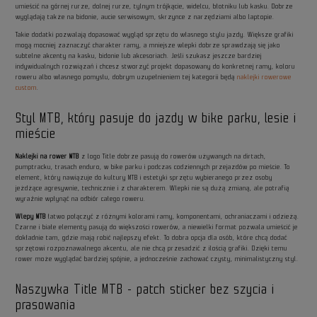
umieścić na górnej rurze, dolnej rurze, tylnym trójkącie, widelcu, błotniku lub kasku. Dobrze
wyglądają także na bidonie, aucie serwisowym, skrzynce z narzędziami albo laptopie.
Takie dodatki pozwalają dopasować wygląd sprzętu do własnego stylu jazdy. Większe grafiki
mogą mocniej zaznaczyć charakter ramy, a mniejsze wlepki dobrze sprawdzają się jako
subtelne akcenty na kasku, bidonie lub akcesoriach. Jeśli szukasz jeszcze bardziej
indywidualnych rozwiązań i chcesz stworzyć projekt dopasowany do konkretnej ramy, koloru
roweru albo własnego pomysłu, dobrym uzupełnieniem tej kategorii będą
naklejki rowerowe
custom
.
Styl MTB, który pasuje do jazdy w bike parku, lesie i
mieście
Naklejki na rower MTB
z logo Title dobrze pasują do rowerów używanych na dirtach,
pumptracku, trasach enduro, w bike parku i podczas codziennych przejazdów po mieście. To
element, który nawiązuje do kultury MTB i estetyki sprzętu wybieranego przez osoby
jeżdżące agresywnie, technicznie i z charakterem. Wlepki nie są dużą zmianą, ale potrafią
wyraźnie wpłynąć na odbiór całego roweru.
Wlepy MTB
łatwo połączyć z różnymi kolorami ramy, komponentami, ochraniaczami i odzieżą.
Czarne i białe elementy pasują do większości rowerów, a niewielki format pozwala umieścić je
dokładnie tam, gdzie mają robić najlepszy efekt. To dobra opcja dla osób, które chcą dodać
sprzętowi rozpoznawalnego akcentu, ale nie chcą przesadzić z ilością grafiki. Dzięki temu
rower może wyglądać bardziej spójnie, a jednocześnie zachować czysty, minimalistyczny styl.
Naszywka Title MTB - patch sticker bez szycia i
prasowania