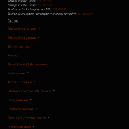
Obsługa klienta - biuro:
575 444 731
Obsługa klienta - Dawid:
33 300 33 15
Telefon do Tomka (współpraca B2B):
505 002 401
Telefon na pracownie (doradztwo w oklejaniu rowerów):
33 300 33 97
Grupy
Folie ochronne na rower
Folie ochronne ozdobne
Błotniki rowerowe
Rowery
Plecaki | Nerki | Torby rowerowe
Kaski na rower
Jeździj z dzieckiem
Ochraniacze na rower MTB Enduro DH
Bidony rowerowe
Oświetlenie rowerowe
Środki do czyszczenia rowerów
Przekąski na rower