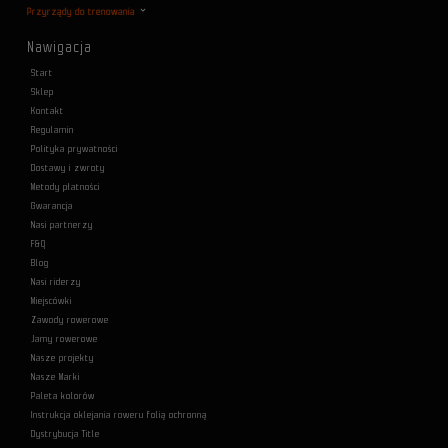
Przyrządy do trenowania
Nawigacja
Start
Sklep
Kontakt
Regulamin
Polityka prywatności
Dostawy i zwroty
Metody płatności
Gwarancja
Nasi partnerzy
F&Q
Blog
Nasi riderzy
Miejscówki
Zawody rowerowe
Jamy rowerowe
Nasze projekty
Nasze Marki
Paleta kolorów
Instrukcja oklejania roweru folią ochronną
Dystrybucja Title