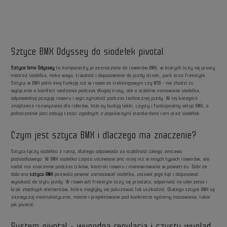
Sztyce BMX Odyssey do siodełek pivotal
Sztyce bmx Odyssey
to komponenty przeznaczone do rowerów BMX, w których liczy się prosty
montaż siodełka, niska waga, trwałość i dopasowanie do jazdy street, park oraz freestyle.
Sztyca w BMX pełni inną funkcję niż w rowerze trekkingowym czy MTB - nie chodzi tu
wyłącznie o komfort siedzenia podczas długiej trasy, ale o stabilne mocowanie siodełka,
odpowiednią pozycję roweru i wytrzymałość podczas technicznej jazdy. W tej kategorii
znajdziesz rozwiązania dla riderów, którzy budują lekki, czysty i funkcjonalny setup BMX, a
jednocześnie potrzebują części zgodnych z popularnymi standardami ram oraz siodełek.
Czym jest sztyca BMX i dlaczego ma znaczenie?
Sztyca łączy siodełko z ramą, dlatego odpowiada za stabilność całego zestawu
podsiodłowego. W BMX siodełko często ustawione jest niżej niż w innych typach rowerów, ale
nadal ma znaczenie podczas trików, kontroli roweru i manewrowania w powietrzu. Dobrze
dobrana
sztyca BMX
pozwala pewnie zamocować siodełko, ustawić jego kąt i dopasować
wysokość do stylu jazdy. W rowerach freestyle liczy się prostota, odporność na uderzenia i
brak zbędnych elementów, które mogłyby się poluzować lub uszkodzić. Dlatego sztyce BMX są
zazwyczaj minimalistyczne, mocne i projektowane pod konkretne systemy mocowania, takie
jak pivotal.
System pivotal - wygodna regulacja i czysty wygląd