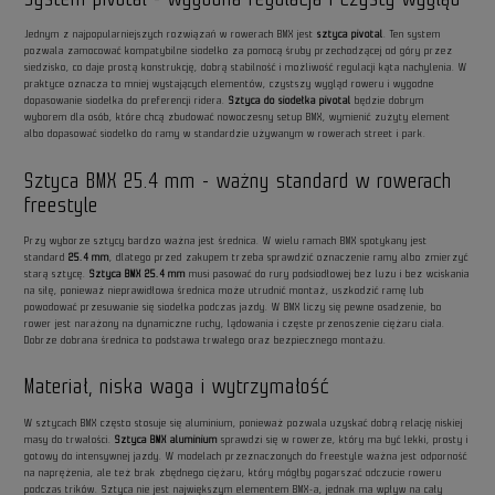
Jednym z najpopularniejszych rozwiązań w rowerach BMX jest
sztyca pivotal
. Ten system
pozwala zamocować kompatybilne siodełko za pomocą śruby przechodzącej od góry przez
siedzisko, co daje prostą konstrukcję, dobrą stabilność i możliwość regulacji kąta nachylenia. W
praktyce oznacza to mniej wystających elementów, czystszy wygląd roweru i wygodne
dopasowanie siodełka do preferencji ridera.
Sztyca do siodełka pivotal
będzie dobrym
wyborem dla osób, które chcą zbudować nowoczesny setup BMX, wymienić zużyty element
albo dopasować siodełko do ramy w standardzie używanym w rowerach street i park.
Sztyca BMX 25.4 mm - ważny standard w rowerach
freestyle
Przy wyborze sztycy bardzo ważna jest średnica. W wielu ramach BMX spotykany jest
standard
25.4 mm
, dlatego przed zakupem trzeba sprawdzić oznaczenie ramy albo zmierzyć
starą sztycę.
Sztyca BMX 25.4 mm
musi pasować do rury podsiodłowej bez luzu i bez wciskania
na siłę, ponieważ nieprawidłowa średnica może utrudnić montaż, uszkodzić ramę lub
powodować przesuwanie się siodełka podczas jazdy. W BMX liczy się pewne osadzenie, bo
rower jest narażony na dynamiczne ruchy, lądowania i częste przenoszenie ciężaru ciała.
Dobrze dobrana średnica to podstawa trwałego oraz bezpiecznego montażu.
Materiał, niska waga i wytrzymałość
W sztycach BMX często stosuje się aluminium, ponieważ pozwala uzyskać dobrą relację niskiej
masy do trwałości.
Sztyca BMX aluminium
sprawdzi się w rowerze, który ma być lekki, prosty i
gotowy do intensywnej jazdy. W modelach przeznaczonych do freestyle ważna jest odporność
na naprężenia, ale też brak zbędnego ciężaru, który mógłby pogarszać odczucie roweru
podczas trików. Sztyca nie jest największym elementem BMX-a, jednak ma wpływ na cały