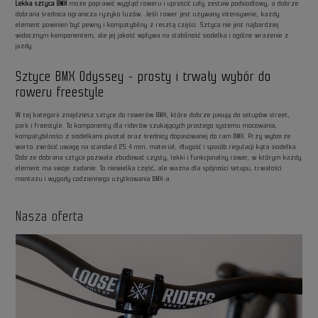
Lekka sztyca BMX
może poprawić wygląd roweru i uprościć cały zestaw podsiodłowy, a dobrze
dobrana średnica ogranicza ryzyko luzów. Jeśli rower jest używany intensywnie, każdy
element powinien być pewny i kompatybilny z resztą części. Sztyca nie jest najbardziej
widocznym komponentem, ale jej jakość wpływa na stabilność siodełka i ogólne wrażenie z
jazdy.
Sztyce BMX Odyssey - prosty i trwały wybór do
roweru freestyle
W tej kategorii znajdziesz sztyce do rowerów BMX, które dobrze pasują do setupów street,
park i freestyle. To komponenty dla riderów szukających prostego systemu mocowania,
kompatybilności z siodełkami pivotal oraz średnicy dopasowanej do ram BMX. Przy wyborze
warto zwrócić uwagę na standard 25.4 mm, materiał, długość i sposób regulacji kąta siodełka.
Dobrze dobrana sztyca pozwala zbudować czysty, lekki i funkcjonalny rower, w którym każdy
element ma swoje zadanie. To niewielka część, ale ważna dla spójności setupu, trwałości
montażu i wygody codziennego użytkowania BMX-a.
Nasza oferta