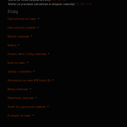
Telefon na pracownie (doradztwo w oklejaniu rowerów):
33 300 33 97
Grupy
Folie ochronne na rower
Folie ochronne ozdobne
Błotniki rowerowe
Rowery
Plecaki | Nerki | Torby rowerowe
Kaski na rower
Jeździj z dzieckiem
Ochraniacze na rower MTB Enduro DH
Bidony rowerowe
Oświetlenie rowerowe
Środki do czyszczenia rowerów
Przekąski na rower