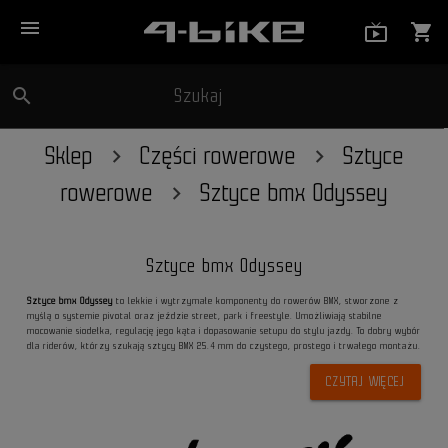
menu
live_tv_
shopping_cart
search
Szukaj
close
Sklep
Części rowerowe
Sztyce
rowerowe
Sztyce bmx Odyssey
Sztyce bmx Odyssey
Sztyce bmx Odyssey
to lekkie i wytrzymałe komponenty do rowerów BMX, stworzone z
myślą o systemie pivotal oraz jeździe street, park i freestyle. Umożliwiają stabilne
mocowanie siodełka, regulację jego kąta i dopasowanie setupu do stylu jazdy. To dobry wybór
dla riderów, którzy szukają sztycy BMX 25.4 mm do czystego, prostego i trwałego montażu.
CZYTAJ WIĘCEJ