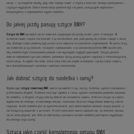
setup — szczególnie wtedy, gdy rider buduje rower z myślą o kontroli, łatwym podrywaniu i
czystym wyglądzie. Dobra konstrukcja powinna być sztywna, precyzyjnie wykonana i
kompatybilna z odpowiednim typem siodełka.
Do jakiej jazdy pasują sztyce BMX?
Sztyca do BMX
sprawdzi się w rowerach używanych do jazdy street, park i freestyle. W
streetcie rower często ma kontakt z przeszkodami, jest podrywany do trików i ląduje z dużą
siłą, dlatego części powinny być proste oraz odporne na codzienne użytkowanie. W parku liczy
się stabilność przy skokach, rotacjach i lądowaniach, a w codziennej jeździe BMX ważne jest,
aby siodełko było zamocowane pewnie i nie wymagało ciągłych poprawek. Sztyca pivotal
dobrze odpowiada tym potrzebom, ponieważ łączy prosty system regulacji z minimalistyczną
konstrukcją. To wybór dla osób, które chcą mieć porządek w kokpicie i tylnej części roweru,
bez skomplikowanych zacisków i nadmiaru elementów.
Jak dobrać sztycę do siodełka i ramy?
Wybierając
sztycę rowerową BMX
, warto sprawdzić trzy rzeczy: średnicę, system mocowania i
preferowaną długość. Średnica musi być zgodna z ramą, system mocowania powinien pasować
do siodełka, a długość sztycy należy dobrać do ustawienia roweru. Krótsze sztyce są często
wybierane do niskiego, streetowego setupu, natomiast dłuższe mogą dawać większy zakres
regulacji. Jeżeli siodełko jest w systemie pivotal, potrzebna będzie właśnie sztyca pivotal, a
nie klasyczny wspornik z jarzmem. Przed montażem warto upewnić się, że element wsuwa
się w ramę płynnie, jest dobrze dokręcony i pozwala ustawić siodełko pod kątem wygodnym
dla danego stylu jazdy.
Sztyca jako część kompletnego setupu BMX