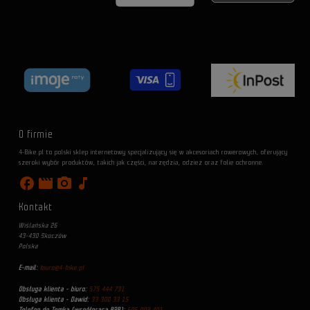
O firmie
4-Bike.pl to polski sklep internetowy specjalizujący się w akcesoriach rowerowych, oferujący
szeroki wybór produktów, takich jak części, narzędzia, odzież oraz folie ochronne.
facebook
movie
photo_camera
music_note
Kontakt
Wiślańska 26
43-430 Skoczów
Polska
E-mail:
biuro@4-bike.pl
Obsługa klienta - biuro:
575 444 731
Obsługa klienta - Dawid:
33 300 33 15
Telefon do Tomka (współpraca B2B):
505 002 401