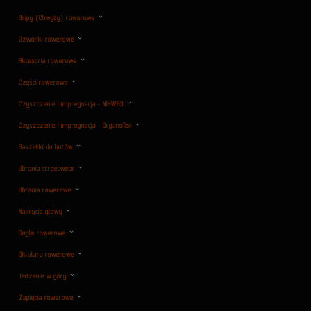
Gripy (Chwyty) rowerowe
Dzwonki rowerowe
Akcesoria rowerowe
Części rowerowe
Czyszczenie i impregnacja - NIKWAX
Czyszczenie i impregnacja - OrganoTex
Saszetki do butów
Ubrania streetwear
Ubrania rowerowe
Nakrycia głowy
Gogle rowerowe
Oklulary rowerowe
Jedzenie w góry
Zapięcia rowerowe