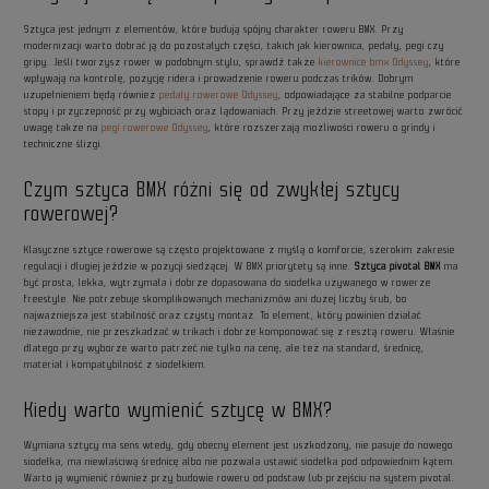
Sztyca jest jednym z elementów, które budują spójny charakter roweru BMX. Przy
modernizacji warto dobrać ją do pozostałych części, takich jak kierownica, pedały, pegi czy
gripy. Jeśli tworzysz rower w podobnym stylu, sprawdź także
kierownice bmx Odyssey
, które
wpływają na kontrolę, pozycję ridera i prowadzenie roweru podczas trików. Dobrym
uzupełnieniem będą również
pedały rowerowe Odyssey
, odpowiadające za stabilne podparcie
stopy i przyczepność przy wybiciach oraz lądowaniach. Przy jeździe streetowej warto zwrócić
uwagę także na
pegi rowerowe Odyssey
, które rozszerzają możliwości roweru o grindy i
techniczne ślizgi.
Czym sztyca BMX różni się od zwykłej sztycy
rowerowej?
Klasyczne sztyce rowerowe są często projektowane z myślą o komforcie, szerokim zakresie
regulacji i długiej jeździe w pozycji siedzącej. W BMX priorytety są inne.
Sztyca pivotal BMX
ma
być prosta, lekka, wytrzymała i dobrze dopasowana do siodełka używanego w rowerze
freestyle. Nie potrzebuje skomplikowanych mechanizmów ani dużej liczby śrub, bo
najważniejsza jest stabilność oraz czysty montaż. To element, który powinien działać
niezawodnie, nie przeszkadzać w trikach i dobrze komponować się z resztą roweru. Właśnie
dlatego przy wyborze warto patrzeć nie tylko na cenę, ale też na standard, średnicę,
materiał i kompatybilność z siodełkiem.
Kiedy warto wymienić sztycę w BMX?
Wymiana sztycy ma sens wtedy, gdy obecny element jest uszkodzony, nie pasuje do nowego
siodełka, ma niewłaściwą średnicę albo nie pozwala ustawić siodełka pod odpowiednim kątem.
Warto ją wymienić również przy budowie roweru od podstaw lub przejściu na system pivotal.