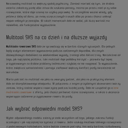
Niezawodny multitool to większy spokój psychiczny. Zamiast martwić się tym, że drobna
usterka zakończy jazdę albo zmusi do szukania pomocy, można po prostu mieć przy sobie
rozwiązanie, które daje szansę na szybką poprawkę. To szczególnie ważne wtedy, gdy
jedziesz dalej od domu, po mniej uczęszczanych trasach albo po prostu chcesz uniknąć
niepotrzebnych przestojów. W takich momentach dobrze widać, jak dużą wartość ma
niewielkie, ale funkcjonalne wyposażenie.
Multitool SKS na co dzień i na dłuższe wyjazdy
Multitoole rowerowe SKS
dobrze sprawdzają się w bardzo różnych sytuacjach. Dla jednych
będą stałym elementem wyposażenia podczas codziennych dojazdów, dla innych
obowiązkowym dodatkiem na weekendowe wypady, treningi albo dalsze trasy. Niezależnie od
tego, jak najczęściej jeździsz, taki multitool daje podobną korzyść – pozwala być lepiej
przygotowanym na drobne problemy techniczne i szybciej na nie reagować. To wyposażenie,
które zwiększa samodzielność i pomaga zachować większy komfort jazdy niezależnie od
warunków.
Warto patrzeć na multitool nie jako na awaryjny gadżet, ale jako na praktyczny element
dobrze skompletowanego ekwipunku. W połączeniu z innymi przydatnymi akcesoriami tworzy
zestaw, który realnie wspiera rowerzystę podczas każdej jazdy. Dobrze uzupełnić go o
inne
multitoole rowerowe
z oferty, jeśli chcesz porównać różne rozwiązania, a także o akcesoria
wspierające codzienne przygotowanie roweru do jazdy.
Jak wybrać odpowiedni model SKS?
Wybór odpowiedniego modelu zależy przede wszystkim od tego, jakiego zakresu funkcji
oczekujesz i jak najczęściej korzystasz z roweru. Jedni szukają możliwie lekkiego rozwiązania
z podstawowymi końcówkami, które będzie zawsze pod ręką. Inni wolą bardziej rozbudowany