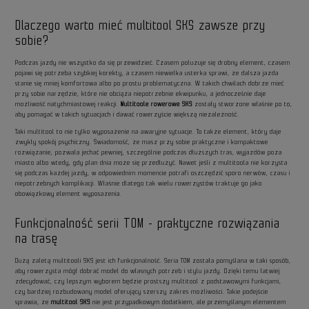
Dlaczego warto mieć multitool SKS zawsze przy
sobie?
Podczas jazdy nie wszystko da się przewidzieć. Czasem poluzuje się drobny element, czasem
pojawi się potrzeba szybkiej korekty, a czasem niewielka usterka sprawi, że dalsza jazda
stanie się mniej komfortowa albo po prostu problematyczna. W takich chwilach dobrze mieć
przy sobie narzędzie, które nie obciąża niepotrzebnie ekwipunku, a jednocześnie daje
możliwość natychmiastowej reakcji.
Multitoole rowerowe SKS
zostały stworzone właśnie po to,
aby pomagać w takich sytuacjach i dawać rowerzyście większą niezależność.
Taki multitool to nie tylko wyposażenie na awaryjne sytuacje. To także element, który daje
zwykły spokój psychiczny. Świadomość, że masz przy sobie praktyczne i kompaktowe
rozwiązanie, pozwala jechać pewniej, szczególnie podczas dłuższych tras, wyjazdów poza
miasto albo wtedy, gdy plan dnia może się przedłużyć. Nawet jeśli z multitoola nie korzysta
się podczas każdej jazdy, w odpowiednim momencie potrafi oszczędzić sporo nerwów, czasu i
niepotrzebnych komplikacji. Właśnie dlatego tak wielu rowerzystów traktuje go jako
obowiązkowy element wyposażenia.
Funkcjonalność serii TOM - praktyczne rozwiązania
na trasę
Dużą zaletą multitooli SKS jest ich funkcjonalność. Seria TOM została pomyślana w taki sposób,
aby rowerzysta mógł dobrać model do własnych potrzeb i stylu jazdy. Dzięki temu łatwiej
zdecydować, czy lepszym wyborem będzie prostszy multitool z podstawowymi funkcjami,
czy bardziej rozbudowany model oferujący szerszy zakres możliwości. Takie podejście
sprawia, że
multitool SKS
nie jest przypadkowym dodatkiem, ale przemyślanym elementem