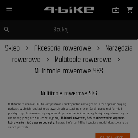
menu
live_tv_
shopping_cart
search
Szukaj
close
Sklep
Akcesoria rowerowe
Narzędzia
rowerowe
Multitoole rowerowe
Multitoole rowerowe SKS
Multitoole rowerowe SKS
Multitoole rowerowe SKS to kompaktowe i funkcjonalne rozwiązania, które sprawdzają się
podczas szybkich regulacji oraz awaryjnych sytuacji na trasie. Dzięki poręcznej formie i
praktycznym końcówkom są wygodne do przewożenia i pomagają lepiej przygotować się na
codzienną jazdę oraz dłuższe wyjazdy.
Multitool rowerowy SKS to niezawodne wsparcie,
które warto mieć zawsze pod ręką
. Sprawdź ofertę 4-Bike i wybierz model dopasowany do
swoich potrzeb.