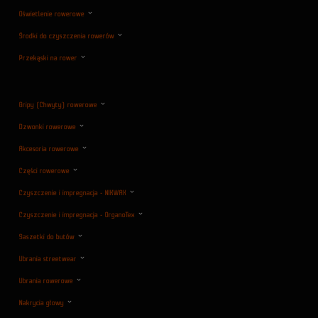
Oświetlenie rowerowe
Środki do czyszczenia rowerów
Przekąski na rower
Gripy (Chwyty) rowerowe
Dzwonki rowerowe
Akcesoria rowerowe
Części rowerowe
Czyszczenie i impregnacja - NIKWAX
Czyszczenie i impregnacja - OrganoTex
Saszetki do butów
Ubrania streetwear
Ubrania rowerowe
Nakrycia głowy