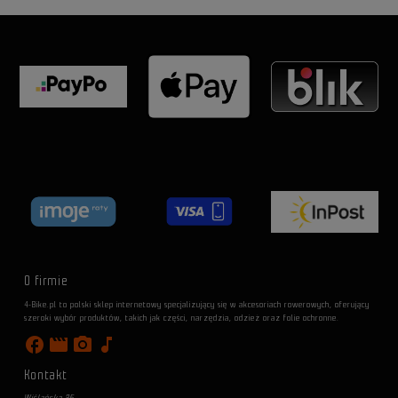
O firmie
4-Bike.pl to polski sklep internetowy specjalizujący się w akcesoriach rowerowych, oferujący
szeroki wybór produktów, takich jak części, narzędzia, odzież oraz folie ochronne.
facebook
movie
photo_camera
music_note
Kontakt