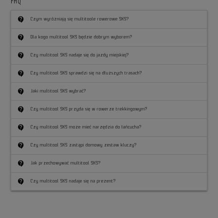
FAQ
contact_support
Czym wyróżniają się multitoole rowerowe SKS?
contact_support
Dla kogo multitool SKS będzie dobrym wyborem?
contact_support
Czy multitool SKS nadaje się do jazdy miejskiej?
contact_support
Czy multitool SKS sprawdzi się na dłuższych trasach?
contact_support
Jaki multitool SKS wybrać?
contact_support
Czy multitool SKS przyda się w rowerze trekkingowym?
contact_support
Czy multitool SKS może mieć narzędzia do łańcucha?
contact_support
Czy multitool SKS zastąpi domowy zestaw kluczy?
contact_support
Jak przechowywać multitool SKS?
contact_support
Czy multitool SKS nadaje się na prezent?