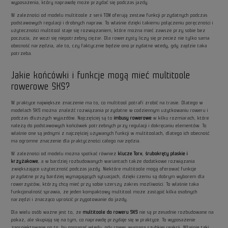
wyposażenia, który naprawdę może przydać się podczas jazdy.
W zależności od modelu multitoole z serii TOM oferują zestaw funkcji przydatnych podczas
podstawowych regulacji i drobnych napraw. To właśnie dzięki takiemu połączeniu poręczności i
użyteczności multitool staje się rozwiązaniem, które można mieć zawsze przy sobie bez
poczucia, że wozi się niepotrzebny ciężar. Dla rowerzysty liczy się przecież nie tylko sama
obecność narzędzia, ale to, czy faktycznie będzie ono przydatne wtedy, gdy zajdzie taka
potrzeba.
Jakie końcówki i funkcje mogą mieć multitoole
rowerowe SKS?
W praktyce największe znaczenie ma to, co multitool potrafi zrobić na trasie. Dlatego w
modelach SKS można znaleźć rozwiązania przydatne w codziennym użytkowaniu roweru i
podczas dłuższych wyjazdów. Najczęściej są to
imbusy rowerowe
w kilku rozmiarach, które
należą do podstawowych końcówek potrzebnych przy regulacji i dokręcaniu elementów. To
właśnie one są jednymi z najczęściej używanych funkcji w multitoolach, dlatego ich obecność
ma ogromne znaczenie dla praktyczności całego narzędzia.
W zależności od modelu można spotkać również
klucze Torx
,
śrubokręty płaskie i
krzyżakowe
, a w bardziej rozbudowanych wariantach także dodatkowe rozwiązania
zwiększające użyteczność podczas jazdy. Niektóre multitoole mogą oferować funkcje
przydatne przy bardziej wymagających sytuacjach, dzięki czemu są dobrym wyborem dla
rowerzystów, którzy chcą mieć przy sobie szerszy zakres możliwości. To właśnie taka
funkcjonalność sprawia, że jeden kompaktowy multitool może zastąpić kilka osobnych
narzędzi i znacząco uprościć przygotowanie do jazdy.
Dla wielu osób ważne jest to, że
multitoole do roweru SKS
nie są przesadnie rozbudowane na
pokaz, ale skupiają się na tym, co naprawdę przydaje się w praktyce. To wyposażenie
zaprojektowane po to, by pomagać wtedy, gdy rower wymaga szybkiej reakcji. Właśnie taki