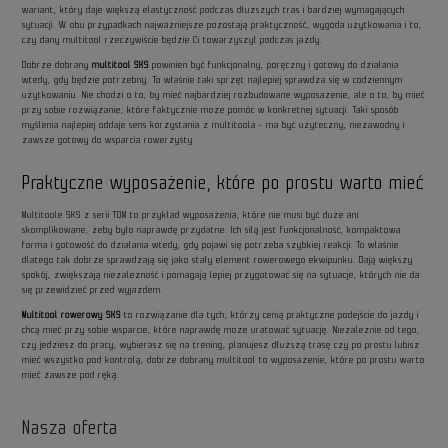
wariant, który daje większą elastyczność podczas dłuższych tras i bardziej wymagających
sytuacji. W obu przypadkach najważniejsze pozostają praktyczność, wygoda użytkowania i to,
czy dany multitool rzeczywiście będzie Ci towarzyszył podczas jazdy.
Dobrze dobrany
multitool SKS
powinien być funkcjonalny, poręczny i gotowy do działania
wtedy, gdy będzie potrzebny. To właśnie taki sprzęt najlepiej sprawdza się w codziennym
użytkowaniu. Nie chodzi o to, by mieć najbardziej rozbudowane wyposażenie, ale o to, by mieć
przy sobie rozwiązanie, które faktycznie może pomóc w konkretnej sytuacji. Taki sposób
myślenia najlepiej oddaje sens korzystania z multitoola - ma być użyteczny, niezawodny i
zawsze gotowy do wsparcia rowerzysty.
Praktyczne wyposażenie, które po prostu warto mieć
Multitoole SKS z serii TOM to przykład wyposażenia, które nie musi być duże ani
skomplikowane, żeby było naprawdę przydatne. Ich siłą jest funkcjonalność, kompaktowa
forma i gotowość do działania wtedy, gdy pojawi się potrzeba szybkiej reakcji. To właśnie
dlatego tak dobrze sprawdzają się jako stały element rowerowego ekwipunku. Dają większy
spokój, zwiększają niezależność i pomagają lepiej przygotować się na sytuacje, których nie da
się przewidzieć przed wyjazdem.
Multitool rowerowy SKS
to rozwiązanie dla tych, którzy cenią praktyczne podejście do jazdy i
chcą mieć przy sobie wsparcie, które naprawdę może uratować sytuację. Niezależnie od tego,
czy jedziesz do pracy, wybierasz się na trening, planujesz dłuższą trasę czy po prostu lubisz
mieć wszystko pod kontrolą, dobrze dobrany multitool to wyposażenie, które po prostu warto
mieć zawsze pod ręką.
Nasza oferta