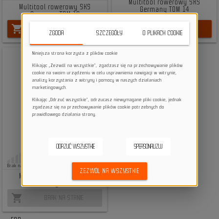
Multitool rowerowy SKS
Multitool rowerowy SKS
Germany TOM 14
Germany TOM 18
shopping_cart
shopping_cart
DO KOSZYKA
DO KOSZYKA
ZGODA
SZCZEGÓŁY
O PLIKACH COOKIE
Niniejsza strona korzysta z plików cookie
Klikając „Zezwól na wszystkie”, zgadzasz się na przechowywanie plików
cookie na swoim urządzeniu w celu usprawnienia nawigacji w witrynie,
analizy korzystania z witryny i pomocy w naszych działaniach
marketingowych.
Klikając „Odrzuć wszystkie”, odrzucasz niewymagane pliki cookie, jednak
zgadzasz się na przechowywanie plików cookie potrzebnych do
prawidłowego działania strony.
ODRZUĆ WSZYSTKIE
SPERSONALIZUJ
48,29 zł
Brak na stanie
ZEZWÓL NA WSZYSTKIE
Multitool rowerowy SKS
Germany TOM 7
shopping_cart
BRAK NA STANIE