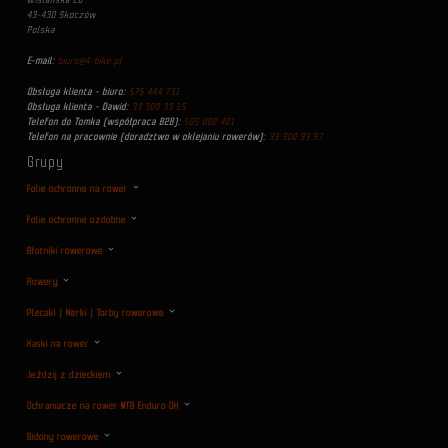
Wiślańska 26
43-430 Skoczów
Polska
E-mail:
biuro@4-bike.pl
Obsługa klienta - biuro:
575 444 731
Obsługa klienta - Dawid:
33 300 33 15
Telefon do Tomka (współpraca B2B):
505 002 401
Telefon na pracownie (doradztwo w oklejaniu rowerów):
33 300 33 97
Grupy
Folie ochronne na rower
Folie ochronne ozdobne
Błotniki rowerowe
Rowery
Plecaki | Nerki | Torby rowerowe
Kaski na rower
Jeździj z dzieckiem
Ochraniacze na rower MTB Enduro DH
Bidony rowerowe