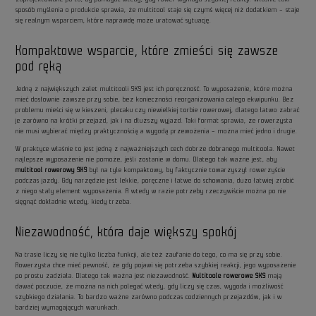
sposób myślenia o produkcie sprawia, że multitool staje się czymś więcej niż dodatkiem – staje
się realnym wsparciem, które naprawdę może uratować sytuację.
Kompaktowe wsparcie, które zmieści się zawsze
pod ręką
Jedną z największych zalet multitooli SKS jest ich poręczność. To wyposażenie, które można
mieć dosłownie zawsze przy sobie, bez konieczności reorganizowania całego ekwipunku. Bez
problemu mieści się w kieszeni, plecaku czy niewielkiej torbie rowerowej, dlatego łatwo zabrać
je zarówno na krótki przejazd, jak i na dłuższy wyjazd. Taki format sprawia, że rowerzysta
nie musi wybierać między praktycznością a wygodą przewożenia – można mieć jedno i drugie.
W praktyce właśnie to jest jedną z najważniejszych cech dobrze dobranego multitoola. Nawet
najlepsze wyposażenie nie pomoże, jeśli zostanie w domu. Dlatego tak ważne jest, aby
multitool rowerowy SKS
był na tyle kompaktowy, by faktycznie towarzyszył rowerzyście
podczas jazdy. Gdy narzędzie jest lekkie, poręczne i łatwe do schowania, dużo łatwiej zrobić
z niego stały element wyposażenia. A wtedy w razie potrzeby rzeczywiście można po nie
sięgnąć dokładnie wtedy, kiedy trzeba.
Niezawodność, która daje większy spokój
Na trasie liczy się nie tylko liczba funkcji, ale też zaufanie do tego, co ma się przy sobie.
Rowerzysta chce mieć pewność, że gdy pojawi się potrzeba szybkiej reakcji, jego wyposażenie
po prostu zadziała. Dlatego tak ważna jest niezawodność.
Multitoole rowerowe SKS
mają
dawać poczucie, że można na nich polegać wtedy, gdy liczy się czas, wygoda i możliwość
szybkiego działania. To bardzo ważne zarówno podczas codziennych przejazdów, jak i w
bardziej wymagających warunkach.