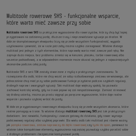
Multitoole rowerowe SKS - funkcjonalne wsparcie,
które warto mieć zawsze przy sobie
Multitoole rowerowe SKS
to praktyczne wyposażenie dla rowerzystów, którzy chcą być lepiej
przygotowani na codzienną jazdę, dłuższe trasy i nieprzewidziane sytuacje po drodze. W
dobrze skompletowanym ekwipunku liczy się przede wszystkim funkcjonalność, wygoda
użytkowania i pewność, że w razie potrzeby można szybko zareagować. Właśnie dlatego
multitool jest jednym z tych elementów, które naprawdę warto mieć zawsze pod ręką. Nie
zajmuje dużo miejsca, bez problemu zmieści się w kieszeni, plecaku, torbie rowerowej albo
saszetce podsiodłowej, a w odpowiednim momencie może okazać się jednym z najważniejszych
akcesoriów podczas całej jazdy.
Multitoole SKS z serii TOM zostały stworzone z myślą o praktycznym zastosowaniu. To
rozwiązania dla osób, które nie chcą wozić ze sobą rozbudowanego zestawu serwisowego, ale
jednocześnie chcą mieć przy sobie podstawowe funkcje przydatne podczas szybkich regulacji,
drobnych napraw i awaryjnych sytuacji. Taki multitool daje większy spokój, bo pozwala
zachować kontrolę wtedy, gdy na trasie pojawi się coś niespodziewanego. Zamiast stresować
się drobną usterką, można po prostu sięgnąć po poręczne wyposażenie, które daje realne
wsparcie i pozwala szybciej wrócić do jazdy.
W dobrze przygotowanym rowerowym ekwipunku liczą się przede wszystkim akcesoria, które
realnie pomagają w trasie. To właśnie dlatego
multitool rowerowy SKS
jest tak praktycznym
dodatkiem. Jest niewielki, funkcjonalny i zawsze gotowy do działania, gdy rower wymaga
podstawowej regulacji albo szybkiej poprawki. Dla wielu osób taki multitool jest równie ważny
jak
pompka rowerowa
,
zestaw naprawczy do dętki rowerowej
czy
łyżki do opon
, ponieważ to
właśnie takie kompaktowe elementy wyposażenia najczęściej pozwalają szybko poradzić sobie
z drobnym problemem i bezpiecznie kontynuować jazdę.