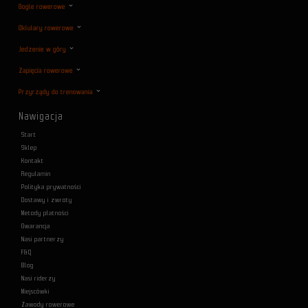
Gogle rowerowe
Oklulary rowerowe
Jedzenie w góry
Zapięcia rowerowe
Przyrządy do trenowania
Nawigacja
Start
Sklep
Kontakt
Regulamin
Polityka prywatności
Dostawy i zwroty
Metody płatności
Gwarancja
Nasi partnerzy
F&Q
Blog
Nasi riderzy
Miejscówki
Zawody rowerowe