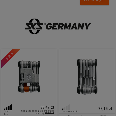
CZYTAJ WIĘCEJ
-5,39%
88,47 zł
72,16 zł
Najniższa cena z 30 dni przed
Duża
Ostatnie sztuki
obniżką
93,51 zł
ilość