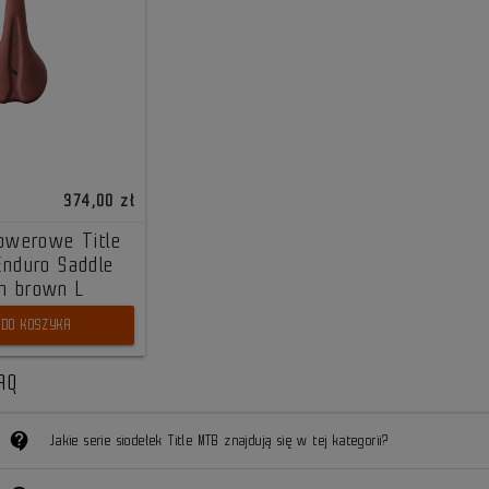
374,00 zł
rowerowe Title
Enduro Saddle
 brown L
DO KOSZYKA
AQ
contact_support
Jakie serie siodełek Title MTB znajdują się w tej kategorii?