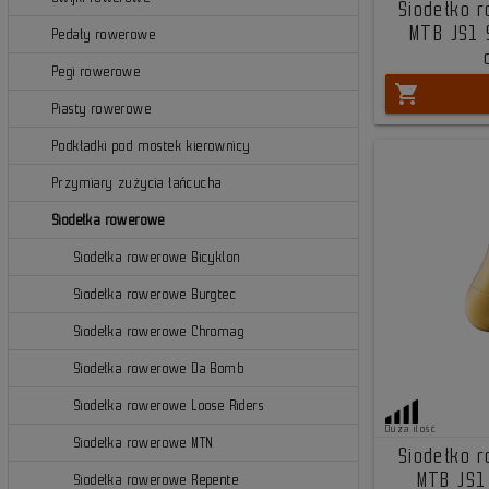
Siodełko 
MTB JS1 
Pedały rowerowe
Pegi rowerowe
shopping_cart
Piasty rowerowe
Podkładki pod mostek kierownicy
Przymiary zużycia łańcucha
Siodełka rowerowe
Siodełka rowerowe Bicyklon
Siodełka rowerowe Burgtec
Siodełka rowerowe Chromag
Siodełka rowerowe Da Bomb
Siodełka rowerowe Loose Riders
Duża ilość
Siodełka rowerowe MTN
Siodełko 
MTB JS1
Siodełka rowerowe Repente