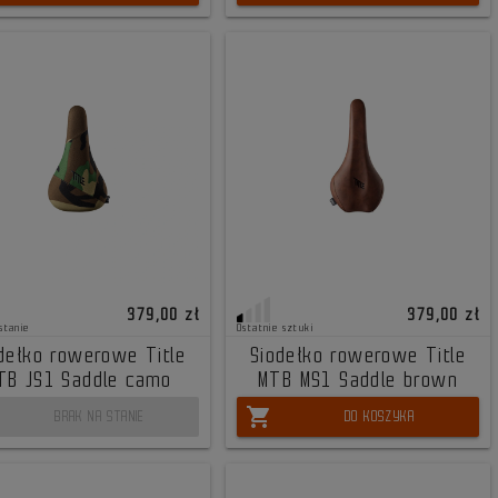
379,00 zł
379,00 zł
stanie
Ostatnie sztuki
dełko rowerowe Title
Siodełko rowerowe Title
TB JS1 Saddle camo
MTB MS1 Saddle brown
shopping_cart
BRAK NA STANIE
DO KOSZYKA