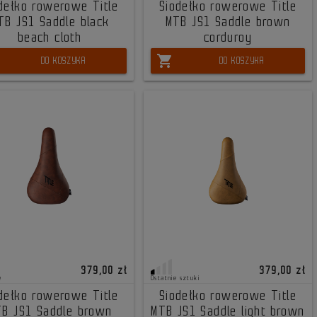
dełko rowerowe Title
Siodełko rowerowe Title
TB JS1 Saddle black
MTB JS1 Saddle brown
beach cloth
corduroy
shopping_cart
DO KOSZYKA
DO KOSZYKA
379,00 zł
379,00 zł
e
Ostatnie sztuki
dełko rowerowe Title
Siodełko rowerowe Title
B JS1 Saddle brown
MTB JS1 Saddle light brown