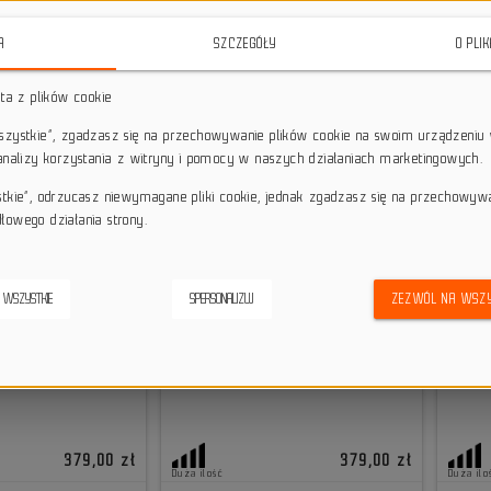
A
SZCZEGÓŁY
O PLI
sta z plików cookie
wszystkie”, zgadzasz się na przechowywanie plików cookie na swoim urządzeniu 
 analizy korzystania z witryny i pomocy w naszych działaniach marketingowych.
stkie”, odrzucasz niewymagane pliki cookie, jednak zgadzasz się na przechowyw
łowego działania strony.
 WSZYSTKIE
SPERSONALIZUJ
ZEZWÓL NA WSZY
379,00 zł
379,00 zł
Duża ilość
Duża ilo