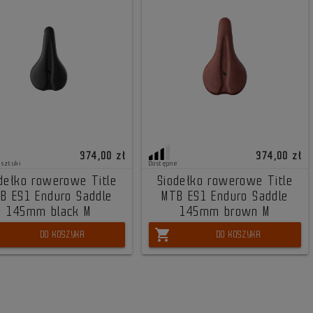
374,00 zł
374,00 zł
 sztuki
Dostępne
dełko rowerowe Title
Siodełko rowerowe Title
B ES1 Enduro Saddle
MTB ES1 Enduro Saddle
145mm black M
145mm brown M
shopping_cart
DO KOSZYKA
DO KOSZYKA