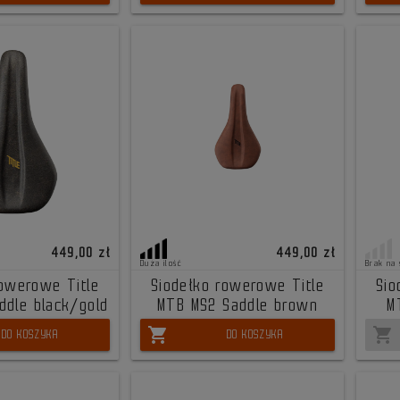
449,00 zł
449,00 zł
Duża ilość
Brak na 
rowerowe Title
Siodełko rowerowe Title
Sio
ddle black/gold
MTB MS2 Saddle brown
M
shopping_cart
shopping_cart
DO KOSZYKA
DO KOSZYKA