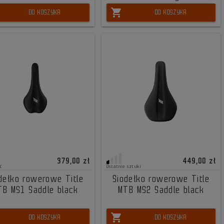
shopping_cart
DO KOSZYKA
DO KOSZYKA
379,00 zł
449,00 zł
ć
Ostatnie sztuki
dełko rowerowe Title
Siodełko rowerowe Title
TB MS1 Saddle black
MTB MS2 Saddle black
shopping_cart
DO KOSZYKA
DO KOSZYKA