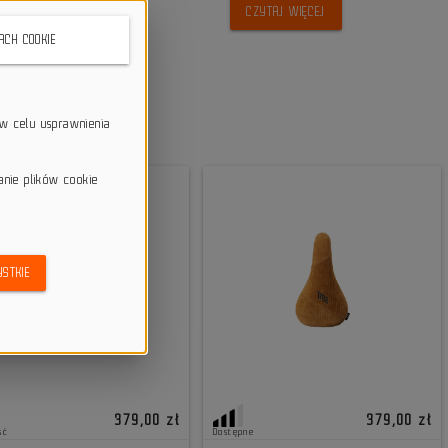
CZYTAJ WIĘCEJ
KACH COOKIE
w celu usprawnienia
anie plików cookie
STKIE
379,00 zł
379,00 zł
ść
Dostępne