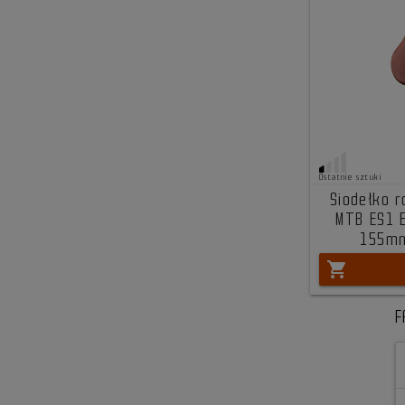
Ostatnie sztuki
Siodełko 
MTB ES1 
155mm
shopping_cart
F