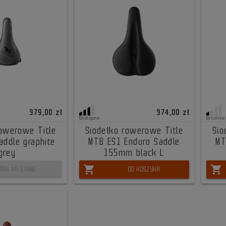
379,00 zł
374,00 zł
Dostępne
Ostatnie
rowerowe Title
Siodełko rowerowe Title
Sio
addle graphite
MTB ES1 Enduro Saddle
MT
grey
155mm black L
shopping_cart
shopping_cart
RAK NA STANIE
DO KOSZYKA