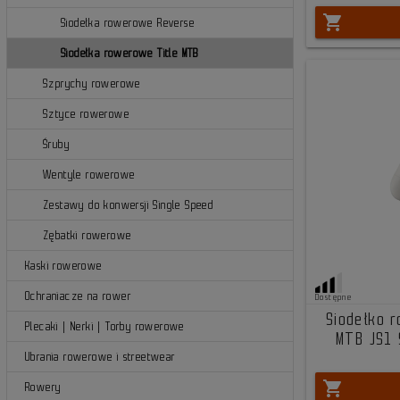
shopping_cart
Siodełka rowerowe Reverse
Siodełka rowerowe Title MTB
Szprychy rowerowe
Sztyce rowerowe
Śruby
Wentyle rowerowe
Zestawy do konwersji Single Speed
Zębatki rowerowe
Kaski rowerowe
Ochraniacze na rower
Dostępne
Siodełko 
Plecaki | Nerki | Torby rowerowe
MTB JS1 
Ubrania rowerowe i streetwear
shopping_cart
Rowery