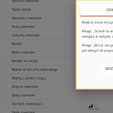
Hamulce rowerowe
Kapsle sterów
ZGOD
Kierownice rowerowe
Niniejsza strona korzy
Korby rowerowe
Klikając „Zezwól na 
Łańcuchy rowerowe
nawigacji w witrynie,
Manetki
Klikając „Odrzuć wszy
potrzebnych do prawid
Mostki rowerowe
Nakrętki na wentyl
ODRZUĆ
Napinacze łańcucha rowerowego
Obejmy (zaciski) sztycy
Obręcze rowerowe
Opony rowerowe
Osie korb rowerowych
Mała ilość
Owijki rowerowe