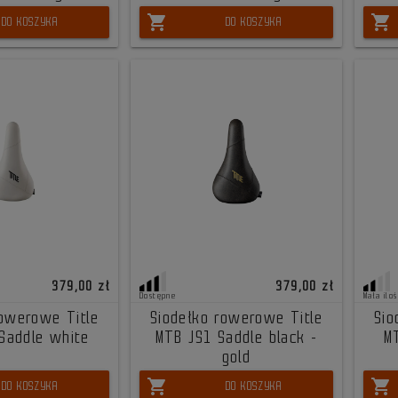
shopping_cart
shopping_cart
DO KOSZYKA
DO KOSZYKA
379,00 zł
379,00 zł
Dostępne
Mała iloś
rowerowe Title
Siodełko rowerowe Title
Sio
Saddle white
MTB JS1 Saddle black -
M
gold
shopping_cart
shopping_cart
DO KOSZYKA
DO KOSZYKA