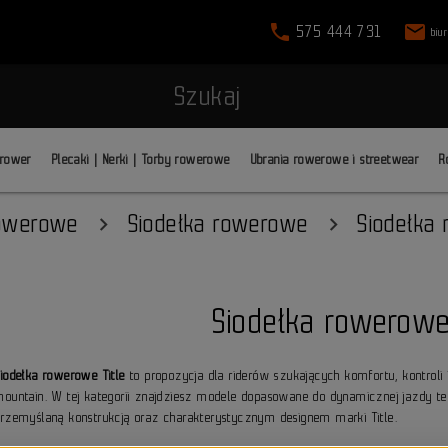
phone
mail
575 444 731
biu
Szukaj
 rower
Plecaki | Nerki | Torby rowerowe
Ubrania rowerowe i streetwear
R
rowerowe
Siodełka rowerowe
Siodełka
Siodełka rowerowe
Siodełka rowerowe Title
to propozycja dla riderów szukających komfortu, kontroli 
mountain. W tej kategorii znajdziesz modele dopasowane do dynamicznej jazdy t
przemyślaną konstrukcją oraz charakterystycznym designem marki Title.