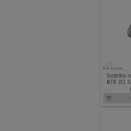
Brak na stanie
Siodełko 
MTB JS1 S
shopping_cart
B