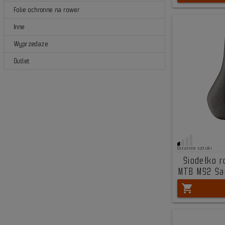
Folie ochronne na rower
Inne
Wyprzedaże
Outlet
Ostatnie sztuki
Siodełko 
MTB MS2 Sa
shopping_cart