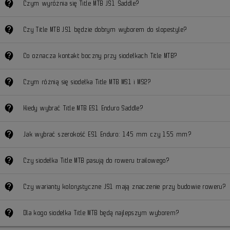
contact_support
Czym wyróżnia się Title MTB JS1 Saddle?
contact_support
Czy Title MTB JS1 będzie dobrym wyborem do slopestyle?
contact_support
Co oznacza kontakt boczny przy siodełkach Title MTB?
contact_support
Czym różnią się siodełka Title MTB MS1 i MS2?
contact_support
Kiedy wybrać Title MTB ES1 Enduro Saddle?
contact_support
Jak wybrać szerokość ES1 Enduro: 145 mm czy 155 mm?
contact_support
Czy siodełka Title MTB pasują do roweru trailowego?
contact_support
Czy warianty kolorystyczne JS1 mają znaczenie przy budowie roweru?
contact_support
Dla kogo siodełka Title MTB będą najlepszym wyborem?