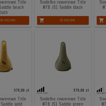
rowerowe Title
Siodełko rowerowe Title
Sio
Saddle beach
MTB JS1 Saddle black
M
cloth
shopping_cart
shopping_cart
DO KOSZYKA
DO KOSZYKA
379,00 zł
379,00 zł
Duża ilość
Dostępn
rowerowe Title
Siodełko rowerowe Title
Sio
 Saddle gold
MTB JS1 Saddle green
MT