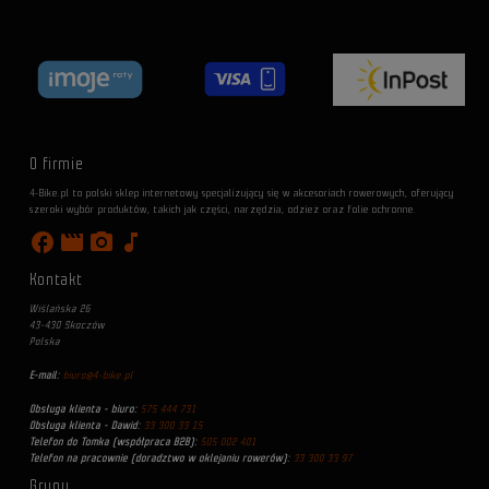
O firmie
4-Bike.pl to polski sklep internetowy specjalizujący się w akcesoriach rowerowych, oferujący
szeroki wybór produktów, takich jak części, narzędzia, odzież oraz folie ochronne.
facebook
movie
photo_camera
music_note
Kontakt
Wiślańska 26
43-430 Skoczów
Polska
E-mail:
biuro@4-bike.pl
Obsługa klienta - biuro:
575 444 731
Obsługa klienta - Dawid:
33 300 33 15
Telefon do Tomka (współpraca B2B):
505 002 401
Telefon na pracownie (doradztwo w oklejaniu rowerów):
33 300 33 97
Grupy