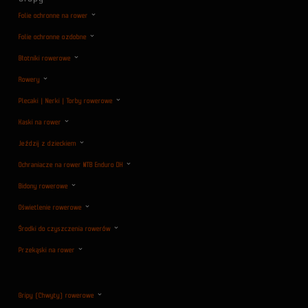
Folie ochronne na rower
Folie ochronne ozdobne
Błotniki rowerowe
Rowery
Plecaki | Nerki | Torby rowerowe
Kaski na rower
Jeździj z dzieckiem
Ochraniacze na rower MTB Enduro DH
Bidony rowerowe
Oświetlenie rowerowe
Środki do czyszczenia rowerów
Przekąski na rower
Gripy (Chwyty) rowerowe