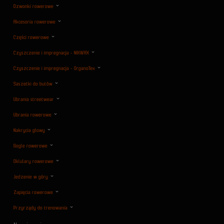
Dzwonki rowerowe
Akcesoria rowerowe
Części rowerowe
Czyszczenie i impregnacja - NIKWAX
Czyszczenie i impregnacja - OrganoTex
Saszetki do butów
Ubrania streetwear
Ubrania rowerowe
Nakrycia głowy
Gogle rowerowe
Oklulary rowerowe
Jedzenie w góry
Zapięcia rowerowe
Przyrządy do trenowania