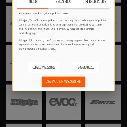
ZGODA
SZCZEGÓŁY
O PLIKACH COOKIE
Niniejsza strona korzysta z plików cookie
Klikając „Zezwól na wszystkie”, zgadzasz się na przechowywanie plików
cookie na swoim urządzeniu w celu usprawnienia nawigacji w witrynie,
analizy korzystania z witryny i pomocy w naszych działaniach
marketingowych.
Klikając „Odrzuć wszystkie”, odrzucasz niewymagane pliki cookie, jednak
zgadzasz się na przechowywanie plików cookie potrzebnych do
prawidłowego działania strony.
ODRZUĆ WSZYSTKIE
SPERSONALIZUJ
ZEZWÓL NA WSZYSTKIE