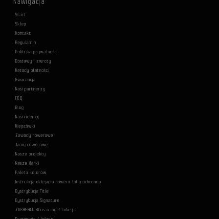
Nawigacja
Start
Sklep
Kontakt
Regulamin
Polityka prywatności
Dostawy i zwroty
Metody płatności
Gwarancja
Nasi partnerzy
F&Q
Blog
Nasi riderzy
Miejscówki
Zawody rowerowe
Jamy rowerowe
Nasze projekty
Nasze Marki
Paleta kolorów
Instrukcja oklejania roweru folią ochronną
Dystrybucja Title
Dystrybucja Signature
ZOKAHALL Streaming 4-bike.pl
Pracownia 4-bike.pl