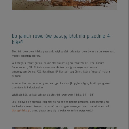
Do jakich rowerów pasują błotniki przednie 4-
bike?
Błotniki rowerowe 4-bike pasują do większości rodzajów rowerów oraz do większości
modeli amortyzatorów.
W kategorii rower górski, nasze błotniki pasują do rowerów XC, Trail, Enduro,
Superenduro, DH. Błotniki rowerowe 4-bike pasują do większości modeli
amortyzatorów np. FOX, RockShox, SR Suntour czy Öhlins, które “kopyto” mają z
przodu.
Przedni błotniki do amortyzatora typu Manitou (kopyto z tyłu) traktujemy jako
zamówienie indywidualne.
Wielkość kół, do których pasują błotniki rowerowe 4-bike: 24" – 29"
Jeśli pojawią się pytania, czy błotnik na pewno będzie pasował, zapraszamy do
kontaktu z nami. Możesz przesłać nam zdjęcie swojego roweru na adres e-mail:
biuro@4-bike.pl
, a my postaramy się rozwiać wszelkie wątpliwości.