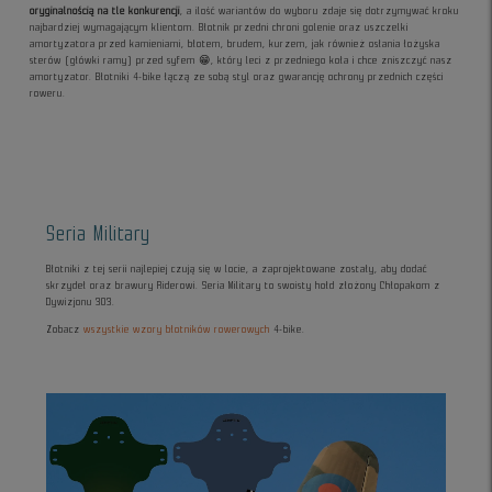
oryginalnością na tle konkurencji
, a ilość wariantów do wyboru zdaje się dotrzymywać kroku
najbardziej wymagającym klientom. Błotnik przedni chroni golenie oraz uszczelki
amortyzatora przed kamieniami, błotem, brudem, kurzem, jak również osłania łożyska
sterów (główki ramy) przed syfem 😁, który leci z przedniego koła i chce zniszczyć nasz
amortyzator. Błotniki 4-bike łączą ze sobą styl oraz gwarancję ochrony przednich części
roweru.
Seria Military
Błotniki z tej serii najlepiej czują się w locie, a zaprojektowane zostały, aby dodać
skrzydeł oraz brawury Riderowi. Seria Military to swoisty hołd złożony Chłopakom z
Dywizjonu 303.
Zobacz
wszystkie wzory błotników rowerowych
4-bike.