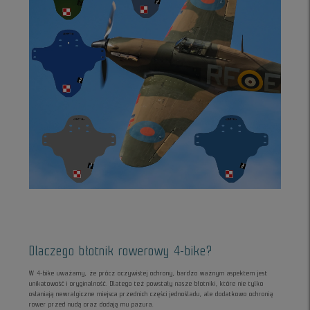
Dlaczego błotnik rowerowy 4-bike?
W 4-bike uważamy, że prócz oczywistej ochrony, bardzo ważnym aspektem jest
unikatowość i oryginalność. Dlatego też powstały nasze błotniki, które nie tylko
osłaniają newralgiczne miejsca przednich części jednośladu, ale dodatkowo ochronią
rower przed nudą oraz dodają mu pazura.