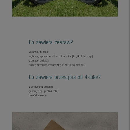
Co zawiera zestaw?
wybrany błotnik
wybrany sposób montażu błotnika (trytki lub rzep)
zestaw naklejek
naszą firmową zawieszkę z istrukcją mntażu
Co zawiera przesyłka od 4-bike?
zamówiony produkt
gratisy (np. próbki folii)
dowód zakupu