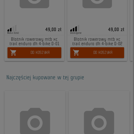
49,00 zł
49,00 zł
Mała ilość
Dostępne
Błotnik rowerowy mtb xc
Błotnik rowerowy mtb xc
trail enduro dh 4-bike D-01
trail enduro dh 4-bike D-02
shopping_cart
shopping_cart
DO KOSZYKA
DO KOSZYKA
Najczęściej kupowane w tej grupie