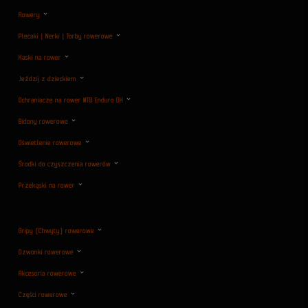
Rowery
Plecaki | Nerki | Torby rowerowe
Kaski na rower
Jeździj z dzieckiem
Ochraniacze na rower MTB Enduro DH
Bidony rowerowe
Oświetlenie rowerowe
Środki do czyszczenia rowerów
Przekąski na rower
Gripy (Chwyty) rowerowe
Dzwonki rowerowe
Akcesoria rowerowe
Części rowerowe