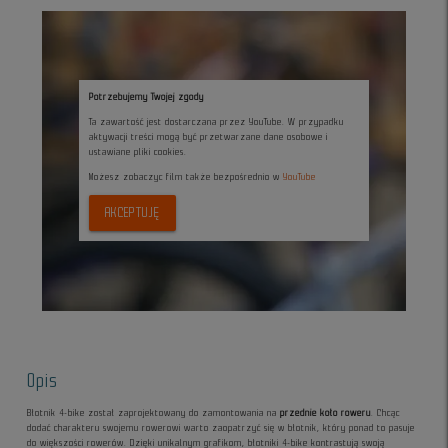
Potrzebujemy Twojej zgody
Ta zawartość jest dostarczana przez YouTube. W przypadku
aktywacji treści mogą być przetwarzane dane osobowe i
ustawiane pliki cookies.
Możesz zobaczyc film także bezpośrednio w
YouTube
AKCEPTUJĘ
Opis
Błotnik 4-bike został zaprojektowany do zamontowania na
przednie koło roweru
. Chcąc
dodać charakteru swojemu rowerowi warto zaopatrzyć się w błotnik, który ponad to pasuje
do większości rowerów. Dzięki unikalnym grafikom, błotniki 4-bike kontrastują swoją