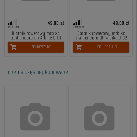
49,00 zł
49,00 zł
Mała ilość
Dostępne
Błotnik rowerowy mtb xc
Błotnik rowerowy mtb xc
trail enduro dh 4-bike D-01
trail enduro dh 4-bike D-02
shopping_cart
shopping_cart
DO KOSZYKA
DO KOSZYKA
Inne najczęściej kupowane