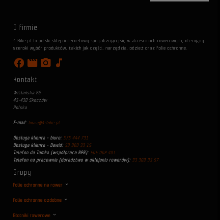
O firmie
4-Bike.pl to polski sklep internetowy specjalizujący się w akcesoriach rowerowych, oferujący
szeroki wybór produktów, takich jak części, narzędzia, odzież oraz folie ochronne.
facebook
movie
photo_camera
music_note
Kontakt
Wiślańska 26
43-430 Skoczów
Polska
E-mail:
biuro@4-bike.pl
Obsługa klienta - biuro:
575 444 731
Obsługa klienta - Dawid:
33 300 33 15
Telefon do Tomka (współpraca B2B):
505 002 401
Telefon na pracownie (doradztwo w oklejaniu rowerów):
33 300 33 97
Grupy
Folie ochronne na rower
Folie ochronne ozdobne
Błotniki rowerowe