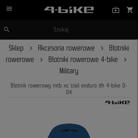
menu
live_tv_
shopping_cart
search
Szukaj
close
Sklep
Akcesoria rowerowe
Błotniki
rowerowe
Błotniki rowerowe 4-bike
Military
Błotnik rowerowy mtb xc trail enduro dh 4-bike D-
04