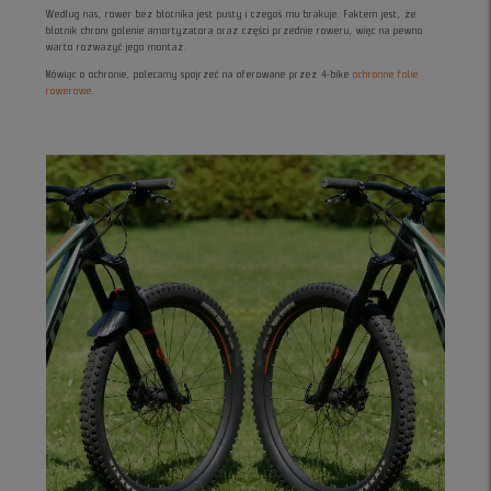
Według nas, rower bez błotnika jest pusty i czegoś mu brakuje. Faktem jest, że
błotnik chroni golenie amortyzatora oraz części przednie roweru, więc na pewno
warto rozważyć jego montaż.
Mówiąc o ochronie, polecamy spojrzeć na oferowane przez 4-bike
ochronne folie
rowerowe
.