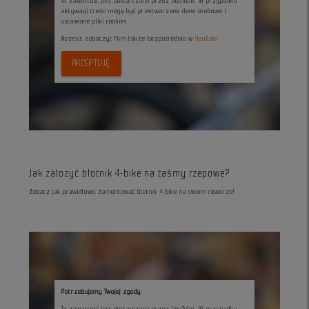
Ta zawartość jest dostarczana przez YouTube. W przypadku
aktywacji treści mogą być przetwarzane dane osobowe i
ustawiane pliki cookies.
Możesz zobaczyc film także bezpośrednio w
YouTube
AKCEPTUJĘ
Jak załozyć błotnik 4-bike na taśmy rzepowe?
Zobacz jak prawidłowo zamontować błotnik 4-bike na swoim rowerze!
Potrzebujemy Twojej zgody
Ta zawartość jest dostarczana przez YouTube. W przypadku