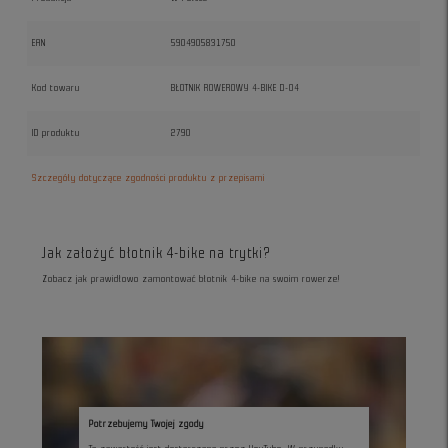
EAN
5904905831750
Kod towaru
BŁOTNIK ROWEROWY 4-BIKE D-04
ID produktu
2790
Szczegóły dotyczące zgodności produktu z przepisami
Jak założyć błotnik 4-bike na trytki?
Zobacz jak prawidłowo zamontować błotnik 4-bike na swoim rowerze!
Potrzebujemy Twojej zgody