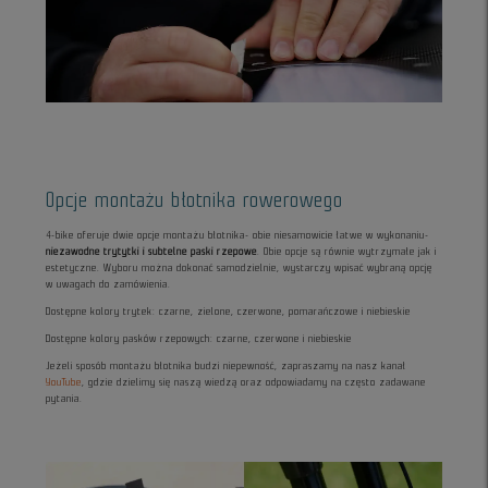
Opcje montażu błotnika rowerowego
4-bike oferuje dwie opcje montażu błotnika- obie niesamowicie łatwe w wykonaniu-
niezawodne trytytki i subtelne paski rzepowe
. Obie opcje są równie wytrzymałe jak i
estetyczne. Wyboru można dokonać samodzielnie, wystarczy wpisać wybraną opcję
w uwagach do zamówienia.
Dostępne kolory trytek: czarne, zielone, czerwone, pomarańczowe i niebieskie
Dostępne kolory pasków rzepowych: czarne, czerwone i niebieskie
Jeżeli sposób montażu błotnika budzi niepewność, zapraszamy na nasz kanał
YouTube
, gdzie dzielimy się naszą wiedzą oraz odpowiadamy na często zadawane
pytania.