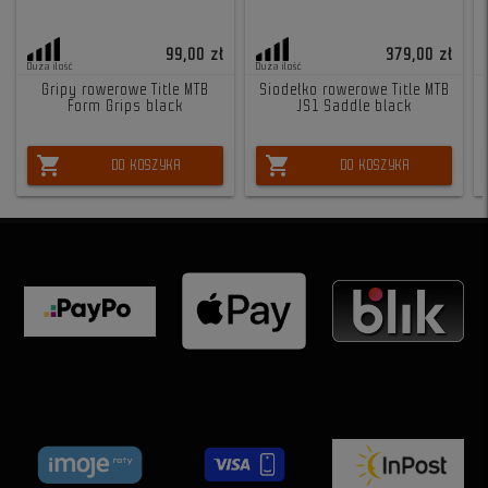
99,00 zł
379,00 zł
Duża ilość
Duża ilość
Gripy rowerowe Title MTB
Siodełko rowerowe Title MTB
Form Grips black
JS1 Saddle black
shopping_cart
shopping_cart
DO KOSZYKA
DO KOSZYKA