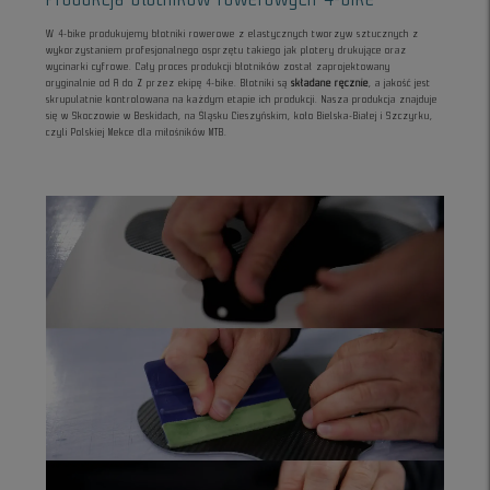
W 4-bike produkujemy błotniki rowerowe z elastycznych tworzyw sztucznych z
wykorzystaniem profesjonalnego osprzętu takiego jak plotery drukujące oraz
wycinarki cyfrowe. Cały proces produkcji błotników został zaprojektowany
oryginalnie od A do Z przez ekipę 4-bike. Błotniki są
składane ręcznie
, a jakość jest
skrupulatnie kontrolowana na każdym etapie ich produkcji. Nasza produkcja znajduje
się w Skoczowie w Beskidach, na Śląsku Cieszyńskim, koło Bielska-Białej i Szczyrku,
czyli Polskiej Mekce dla miłośników MTB.