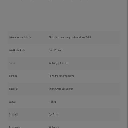
Więcej o produkcie
Błotnik rowerowy mtb enduro D-04
Wielkość koła
24 - 29 cali
Seria
Military (1 z 10)
Montaż
Przedni amortyzator
Materiał
Tworzywo sztuczne
Waga
~20 g
Grubość
0,47 mm
Produkcja
W Polsce