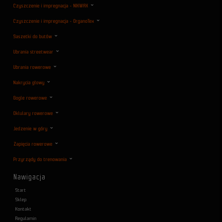
Czyszczenie i impregnacja - NIKWAX
Czyszczenie i impregnacja - OrganoTex
Saszetki do butów
Ubrania streetwear
Ubrania rowerowe
Nakrycia głowy
Gogle rowerowe
Oklulary rowerowe
Jedzenie w góry
Zapięcia rowerowe
Przyrządy do trenowania
Nawigacja
Start
Sklep
Kontakt
Regulamin