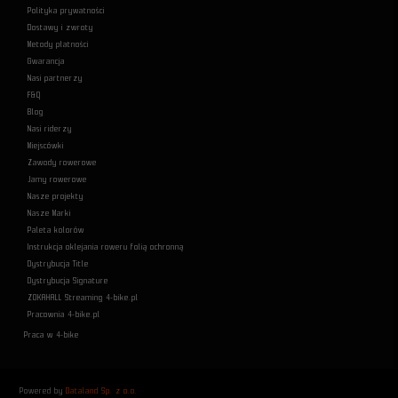
Polityka prywatności
Dostawy i zwroty
Metody płatności
Gwarancja
Nasi partnerzy
F&Q
Blog
Nasi riderzy
Miejscówki
Zawody rowerowe
Jamy rowerowe
Nasze projekty
Nasze Marki
Paleta kolorów
Instrukcja oklejania roweru folią ochronną
Dystrybucja Title
Dystrybucja Signature
ZOKAHALL Streaming 4-bike.pl
Pracownia 4-bike.pl
Praca w 4-bike
Powered by
Dataland Sp. z o.o.