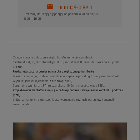
mail
biuro@4-bike.pl
Jesteśmy do Twojej dyspozycji od poniedziałku do piątku
8:00 - 16:00
Zaawansowane połączenie stylu, komfortu i wytrzymałości.
Idealne dla dyscyplin: slopestyle, dirt jump, downhill, freeride, skatepark i jazda
uliczna.
Miękka, elastyczna powierzchnia dla zwiększonego komfortu
.
Wzmocnione szyny z chrom-molibdenu zapewniające długotrwałą niezawodność.
Wysokiej jakości wykonanie z brązowej skóry.
Optymalne wymiary: 137mm szerokości, 246mm długości, waga 282g.
Projektowanie kształtu z myślą o redukcji nacisku i zwiększeniu komfortu podczas
jazdy
.
Uniwersalna konstrukcja spełniająca wymagania różnych warunków i dyscyplin
rowerowych.