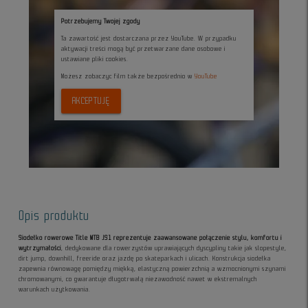
Potrzebujemy Twojej zgody
Ta zawartość jest dostarczana przez YouTube. W przypadku
aktywacji treści mogą być przetwarzane dane osobowe i
ustawiane pliki cookies.
Możesz zobaczyc film także bezpośrednio w
YouTube
AKCEPTUJĘ
Opis produktu
Siodełko rowerowe Title MTB JS1 reprezentuje zaawansowane połączenie stylu, komfortu i
wytrzymałości
, dedykowane dla rowerzystów uprawiających dyscypliny takie jak slopestyle,
dirt jump, downhill, freeride oraz jazdę po skateparkach i ulicach. Konstrukcja siodełka
zapewnia równowagę pomiędzy miękką, elastyczną powierzchnią a wzmocnionymi szynami
chromowanymi, co gwarantuje długotrwałą niezawodność nawet w ekstremalnych
warunkach użytkowania.