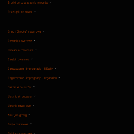
Środki do czyszczenia rowerów
Przekąski na rower
Gripy (Chwyty) rowerowe
Dzwonki rowerowe
Akcesoria rowerowe
Części rowerowe
Czyszczenie i impregnacja - NIKWAX
Czyszczenie i impregnacja - OrganoTex
Saszetki do butów
Ubrania streetwear
Ubrania rowerowe
Nakrycia głowy
Gogle rowerowe
Oklulary rowerowe