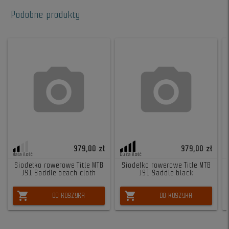
Podobne produkty
379,00 zł
379,00 zł
Mała ilość
Duża ilość
Siodełko rowerowe Title MTB
Siodełko rowerowe Title MTB
JS1 Saddle beach cloth
JS1 Saddle black
shopping_cart
shopping_cart
DO KOSZYKA
DO KOSZYKA