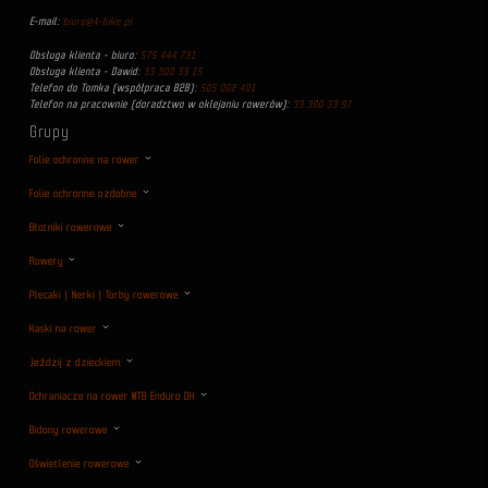
E-mail:
biuro@4-bike.pl
Obsługa klienta - biuro:
575 444 731
Obsługa klienta - Dawid:
33 300 33 15
Telefon do Tomka (współpraca B2B):
505 002 401
Telefon na pracownie (doradztwo w oklejaniu rowerów):
33 300 33 97
Grupy
Folie ochronne na rower
Folie ochronne ozdobne
Błotniki rowerowe
Rowery
Plecaki | Nerki | Torby rowerowe
Kaski na rower
Jeździj z dzieckiem
Ochraniacze na rower MTB Enduro DH
Bidony rowerowe
Oświetlenie rowerowe