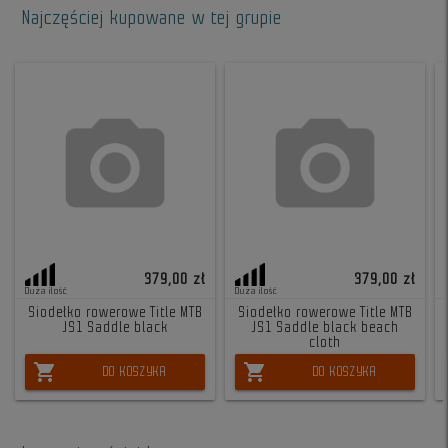
Najczęściej kupowane w tej grupie
379,00 zł
379,00 zł
Duża ilość
Duża ilość
Siodełko rowerowe Title MTB
Siodełko rowerowe Title MTB
JS1 Saddle black
JS1 Saddle black beach
cloth
shopping_cart
shopping_cart
DO KOSZYKA
DO KOSZYKA