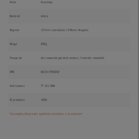
Kolor
brązowy
Materiał
skóra
Wymiar
137mm szerokości i 246mm długości
Waga
282g
Pasuje do
dla rowerów górskich enduro, freeride i downhill
EAN
661317990202
Kod towaru
TT-JS1-SBN
ID produktu
4566
Szczegóły dotyczące zgodności produktu z przepisami