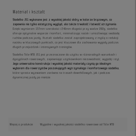
Materiał i kształt
Siodełko JS1 wykonane jest z wysokiej jakości skóry w kolorze brązowym, co
zapewnia nie tylko estetyczny wygląd, ale także trwałość i łatwość utrzymania
.
Dzięki wymiarom 137mm szerokości i 246mm długości przy wadze 282g, siodełko
oferuje optymalne wsparcie i komfort, minimalizując nacisk i umożliwiając swobodę
ruchów podczas jazdy. Kształt siodełka został zaprojektowany z myślą o redukcji
nacisku w kluczowych punktach, co jest kluczowe dla zachowania wygody podczas
długich przejażdżek i intensywnych treningów.
Siodełko Title MTB JS1 jest przeznaczone do użytku w różnorodnych warunkach i
dyscyplinach rowerowych, zapewniając użytkownikom niezawodność, wygodę i styl.
Jego uniwersalna konstrukcja i wysokiej jakości materiały czynią go idealnym
wyborem dla rowerzystów poszukujących wytrzymałego i komfortowego siodełka
,
które sprosta wyzwaniom zarówno na trasach downhillowych, jak i podczas
dynamicznej jazdy po mieście.
Więcej o produkcie
Wygodne i wysokiej jakości siodełko rowerowe od Title MTB