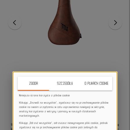
ZGODA
SZCZEGÓŁY
O PLIKACH COOKIE
Niniejsza strona korzysta z plików cookie
Klikając „Zezwól na wszystkie”, zgadzasz się na przechowywanie plików
cookie na swoim urządzeniu w celu usprawnienia nawigacji w witrynie,
analizy korzystania z witryny i pomocy w naszych działaniach
marketingowych.
Klikając „Odrzuć wszystkie”, odrzucasz niewymagane pliki cookie, jednak
Siodełko rowerowe Title MTB JS1 oferuje zaawansowaną konstrukcję zapewniającą
zgadzasz się na przechowywanie plików cookie potrzebnych do
komfort i wytrzymałość dla entuzjastów jazdy na rowerze
. Wykonane z wysokiej