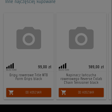
Inne najczęściej kupowane
99,00 zł
389,00 zł
Duża ilość
Duża ilość
Gripy rowerowe Title MTB
Napinacz łańcucha
Form Grips black
rowerowego Reverse Colab
Chain Tensioner black
shopping_cart
shopping_cart
DO KOSZYKA
DO KOSZYKA