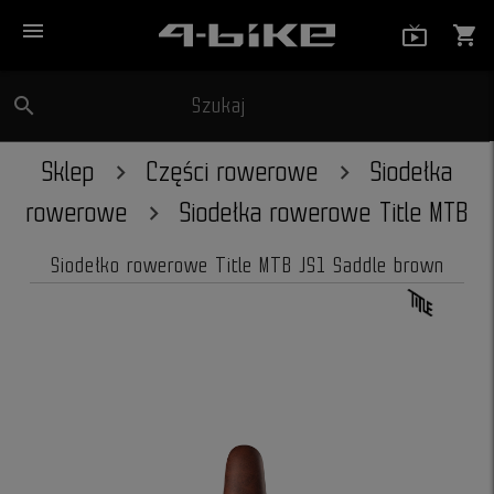
menu
live_tv_
shopping_cart
search
Szukaj
close
Sklep
Części rowerowe
Siodełka
rowerowe
Siodełka rowerowe Title MTB
Siodełko rowerowe Title MTB JS1 Saddle brown