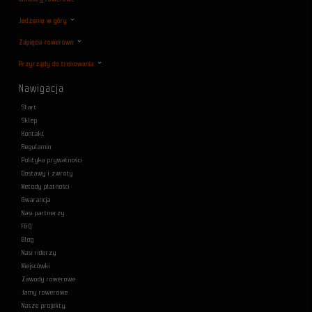
Jedzenie w góry
Zapięcia rowerowe
Przyrządy do trenowania
Nawigacja
Start
Sklep
Kontakt
Regulamin
Polityka prywatności
Dostawy i zwroty
Metody płatności
Gwarancja
Nasi partnerzy
F&Q
Blog
Nasi riderzy
Miejscówki
Zawody rowerowe
Jamy rowerowe
Nasze projekty