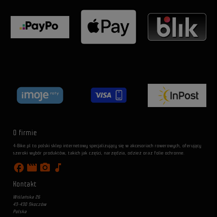
O firmie
4-Bike.pl to polski sklep internetowy specjalizujący się w akcesoriach rowerowych, oferujący
szeroki wybór produktów, takich jak części, narzędzia, odzież oraz folie ochronne.
facebook
movie
photo_camera
music_note
Kontakt
Wiślańska 26
43-430 Skoczów
Polska