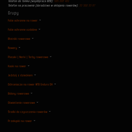
Telefon do Tomka (współpraca B2B):
505 002 401
Telefon na pracownie (doradztwo w oklejaniu rowerów):
33 300 33 97
Grupy
Folie ochronne na rower
Folie ochronne ozdobne
Błotniki rowerowe
Rowery
Plecaki | Nerki | Torby rowerowe
Kaski na rower
Jeździj z dzieckiem
Ochraniacze na rower MTB Enduro DH
Bidony rowerowe
Oświetlenie rowerowe
Środki do czyszczenia rowerów
Przekąski na rower