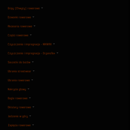
Gripy (Chwyty) rowerowe
Dzwonki rowerowe
Akcesoria rowerowe
Części rowerowe
Czyszczenie i impregnacja - NIKWAX
Czyszczenie i impregnacja - OrganoTex
Saszetki do butów
Ubrania streetwear
Ubrania rowerowe
Nakrycia głowy
Gogle rowerowe
Oklulary rowerowe
Jedzenie w góry
Zapięcia rowerowe