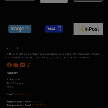
O firmie
4-Bike.pl to polski sklep internetowy specjalizujący się w akcesoriach rowerowych, oferujący
szeroki wybór produktów, takich jak części, narzędzia, odzież oraz folie ochronne.
facebook
movie
photo_camera
music_note
Kontakt
Wiślańska 26
43-430 Skoczów
Polska
E-mail:
biuro@4-bike.pl
Obsługa klienta - biuro:
575 444 731
Obsługa klienta - Dawid:
33 300 33 15