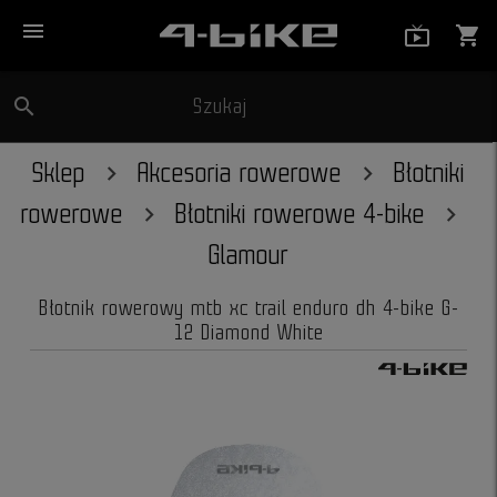
menu
live_tv_
shopping_cart
search
Szukaj
close
Sklep
Akcesoria rowerowe
Błotniki
rowerowe
Błotniki rowerowe 4-bike
Glamour
Błotnik rowerowy mtb xc trail enduro dh 4-bike G-
12 Diamond White