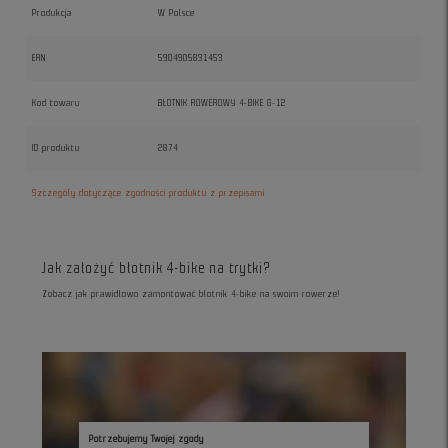
Produkcja
W Polsce
EAN
5904905831453
Kod towaru
BŁOTNIK ROWEROWY 4-BIKE G-12
ID produktu
2874
Szczegóły dotyczące zgodności produktu z przepisami
Jak założyć błotnik 4-bike na trytki?
Zobacz jak prawidłowo zamontować błotnik 4-bike na swoim rowerze!
Potrzebujemy Twojej zgody