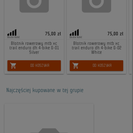
75,00 zł
75,00 zł
Duża ilość
Duża ilość
Błotnik rowerowy mtb xc
Błotnik rowerowy mtb xc
trail enduro dh 4-bike G-01
trail enduro dh 4-bike G-02
Silver
White
shopping_cart
shopping_cart
DO KOSZYKA
DO KOSZYKA
Najczęściej kupowane w tej grupie