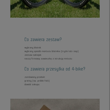
Co zawiera zestaw?
wybrany błotnik
wybrany sposób montażu błotnika (trytki lub rzep)
zestaw naklejek
naszą firmową zawieszkę z istrukcją mntażu
Co zawiera przesyłka od 4-bike?
zamówiony produkt
gratisy (np. próbki folii)
dowód zakupu