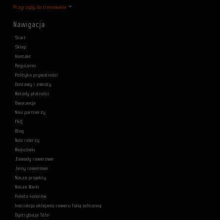
Przyrządy do trenowania
Nawigacja
Start
Sklep
Kontakt
Regulamin
Polityka prywatności
Dostawy i zwroty
Metody płatności
Gwarancja
Nasi partnerzy
F&Q
Blog
Nasi riderzy
Miejscówki
Zawody rowerowe
Jamy rowerowe
Nasze projekty
Nasze Marki
Paleta kolorów
Instrukcja oklejania roweru folią ochronną
Dystrybucja Title