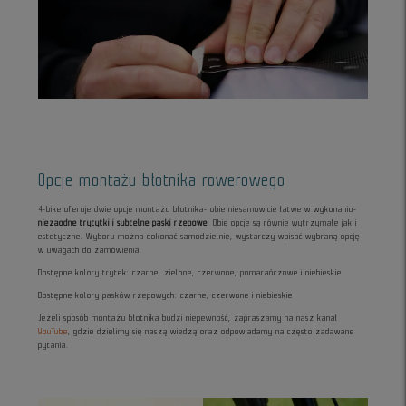
Opcje montażu błotnika rowerowego
4-bike oferuje dwie opcje montażu błotnika- obie niesamowicie łatwe w wykonaniu-
niezaodne trytytki i subtelne paski rzepowe
. Obie opcje są równie wytrzymałe jak i
estetyczne. Wyboru można dokonać samodzielnie, wystarczy wpisać wybraną opcję
w uwagach do zamówienia.
Dostępne kolory trytek: czarne, zielone, czerwone, pomarańczowe i niebieskie
Dostępne kolory pasków rzepowych: czarne, czerwone i niebieskie
Jeżeli sposób montażu błotnika budzi niepewność, zapraszamy na nasz kanał
YouTube
, gdzie dzielimy się naszą wiedzą oraz odpowiadamy na często zadawane
pytania.