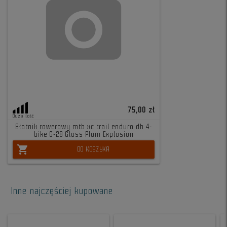
75,00 zł
Duża ilość
Błotnik rowerowy mtb xc trail enduro dh 4-
bike G-28 Gloss Plum Explosion
shopping_cart
DO KOSZYKA
Inne najczęściej kupowane