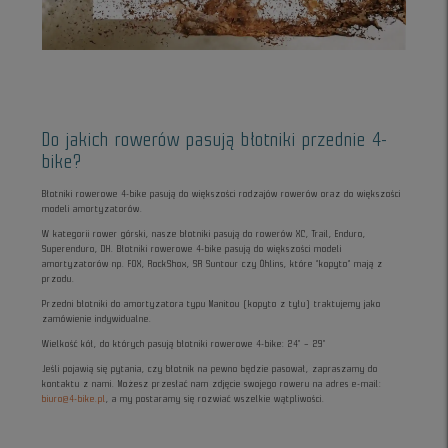
Do jakich rowerów pasują błotniki przednie 4-
bike?
Błotniki rowerowe 4-bike pasują do większości rodzajów rowerów oraz do większości
modeli amortyzatorów.
W kategorii rower górski, nasze błotniki pasują do rowerów XC, Trail, Enduro,
Superenduro, DH. Błotniki rowerowe 4-bike pasują do większości modeli
amortyzatorów np. FOX, RockShox, SR Suntour czy Öhlins, które “kopyto” mają z
przodu.
Przedni błotniki do amortyzatora typu Manitou (kopyto z tyłu) traktujemy jako
zamówienie indywidualne.
Wielkość kół, do których pasują błotniki rowerowe 4-bike: 24" – 29"
Jeśli pojawią się pytania, czy błotnik na pewno będzie pasował, zapraszamy do
kontaktu z nami. Możesz przesłać nam zdjęcie swojego roweru na adres e-mail:
biuro@4-bike.pl
, a my postaramy się rozwiać wszelkie wątpliwości.