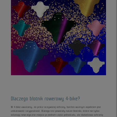
Dlaczego błotnik rowerowy 4-bike?
W 4-bike uważamy, że prócz oczywistej ochrony, bardzo ważnym aspektem jest
unikatowość i oryginalność. Dlatego też powstały nasze błotniki, które nie tylko
osłaniają newralgiczne miejsca przednich części jednośladu, ale dodatkowo ochronią