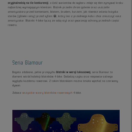
oryginalnością na tle konkurencji
, a ilość wariantów do wyboru zdaje się dotrzymywać kroku
najbardziej wymagającym klientom. Błotnik przedni chroni golenie oraz uszczelki
amortyzatora przed kamieniami, błotem, brudem, kurzem, jak również osłania łożyska
sterów (główki ramy) przed syfem 😁, który leci z przedniego koła i chce zniszczyć nasz
amortyzator. Błotniki 4-bike łączą ze sobą styl oraz gwarancję ochrony przednich części
roweru.
Seria Glamour
Bogato zdobione, pełne przepychu
błotniki w wersji luksusowej
, seria Glamour to
diament wśród kolekcji błotników 4-bike. Dodadzą szyku oraz niepowtarzalnego
wyglądu każdemu rowerowi. Z takim błotnikiem można śmiało wjechać na czerwony
dywan.
Zobacz
wszystkie wzory błotników rowerowych
4-bike.