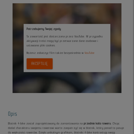
Potrzebujemy Twojej zgody
Ta zawartość jest dostarczana przez YouTube. W przypadku
aktywacji treści mogą być przetwarzane dane osobowe i
ustawiane pliki cookies.
Możesz zobaczyc film także bezpośrednio w
YouTube
AKCEPTUJĘ
Opis
Błotnik 4-bike został zaprojektowany do zamontowania na
przednie koło roweru
. Chcąc
dodać charakteru swojemu rowerowi warto zaopatrzyć się w błotnik, który ponad to pasuje
do większości rowerów. Dzięki unikalnym grafikom, błotniki 4-bike kontrastują swoją