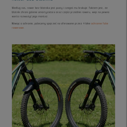
Według nas, rower bez błotnika jest pusty i czegoś mu brakuje. Faktem jest, że
błotnik chroni golenie amortyzatora oraz części przednie roweru, więc na pewno
warto rozważyć jego montaż.
Mówiąc o ochronie, polecamy spojrzeć na oferowane przez 4-bike
ochronne folie
rowerowe
.