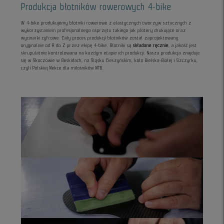
Produkcja błotników rowerowych 4-bike
W 4-bike produkujemy błotniki rowerowe z elastycznych tworzyw sztucznych z
wykorzystaniem profesjonalnego osprzętu takiego jak plotery drukujące oraz
wycinarki cyfrowe. Cały proces produkcji błotników został zaprojektowany
oryginalnie od A do Z przez ekipę 4-bike. Błotniki są
składane ręcznie
, a jakość jest
skrupulatnie kontrolowana na każdym etapie ich produkcji. Nasza produkcja znajduje
się w Skoczowie w Beskidach, na Śląsku Cieszyńskim, koło Bielska-Białej i Szczyrku,
czyli Polskiej Mekce dla miłośników MTB.