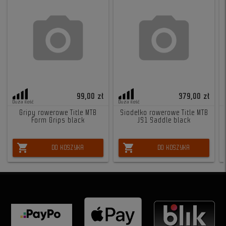
99,00 zł
379,00 zł
Duża ilość
Duża ilość
Gripy rowerowe Title MTB
Siodełko rowerowe Title MTB
Form Grips black
JS1 Saddle black
shopping_cart
shopping_cart
DO KOSZYKA
DO KOSZYKA