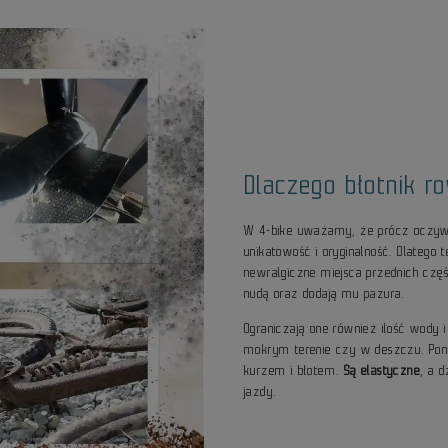
Dlaczego błotnik r
W 4-bike uważamy, że prócz oczywi
unikatowość i oryginalność. Dlatego t
newralgiczne miejsca przednich częś
nudą oraz dodają mu pazura.
Ograniczają one również ilość wody i
mokrym terenie czy w deszczu. Pona
kurzem i błotem.
Są elastyczne
, a 
jazdy.