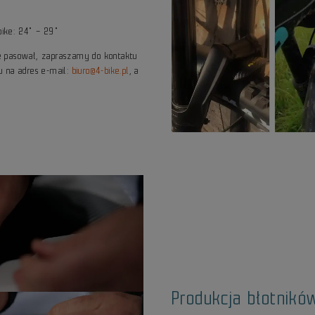
bike: 24" – 29"
zie pasował, zapraszamy do kontaktu
u na adres e-mail:
biuro@4-bike.pl
, a
Produkcja błotnikó