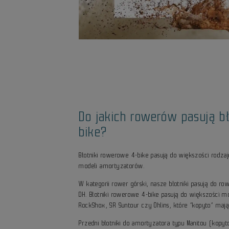
Do jakich rowerów pasują bł
bike?
Błotniki rowerowe 4-bike pasują do większości rodz
modeli amortyzatorów.
W kategorii rower górski, nasze błotniki pasują do ro
DH. Błotniki rowerowe 4-bike pasują do większości m
RockShox, SR Suntour czy Öhlins, które “kopyto” maj
Przedni błotniki do amortyzatora typu Manitou (kopyt