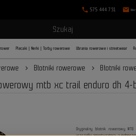
phone
mail
575 444 731
biu
Szukaj
 rower
Plecaki | Nerki | Torby rowerowe
Ubrania rowerowe i streetwear
R
werowe
Błotniki rowerowe
Błotniki row
rowerowy mtb xc trail enduro dh 4-
Oryginalny błotnik rowerowy MTB
uszczelki amortyzatora, a jednocze