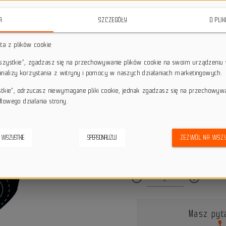
star_border
star_border
star_border
star_border
star_border
A
SZCZEGÓŁY
O PLI
sta z plików cookie
Darmowa dostawa przy z
local_shipping
wszystkie”, zgadzasz się na przechowywanie plików cookie na swoim urządzeniu 
Dotyczy wysyłki na terenie P
 analizy korzystania z witryny i pomocy w naszych działaniach marketingowych.
keyboard_return
14 dni na odstąpienie od
stkie”, odrzucasz niewymagane pliki cookie, jednak zgadzasz się na przechowyw
credit_score
Wygodne płatności
łowego działania strony.
 WSZYSTKIE
SPERSONALIZUJ
ZEZWÓL NA WSZY
Dostępna ilość:
remove_circle_outline
add_circle_outline
Masz pyt
pho