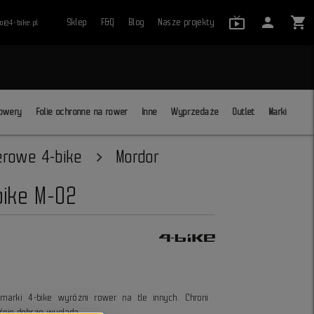
live_tv_24
person
shopping_cart
Sklep
F&Q
Blog
Nasze projekty
ro@4-bike.pl
close
owery
Folie ochronne na rower
Inne
Wyprzedaże
Outlet
Marki
erowe 4-bike
Mordor
bike M-02
 marki 4-bike wyróżni rower na tle innych. Chroni
śnie dobrze wygląda.