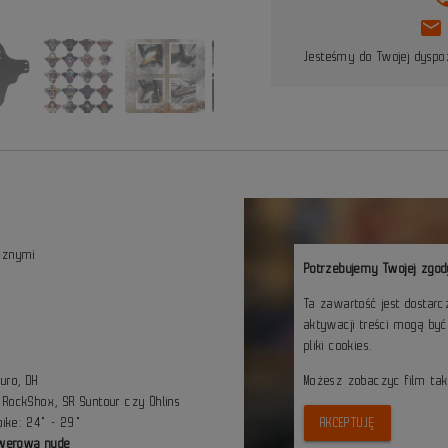
mail
Jesteśmy do Twojej dyspoz
icznymi
Potrzebujemy Twojej zgod
Ta zawartość jest dostar
aktywacji treści mogą by
pliki cookies.
B
duro, DH
Możesz zobaczyc film ta
RockShox, SR Suntour czy Öhlins
bike: 24" - 29"
AKCEPTUJĘ
owerową nudę