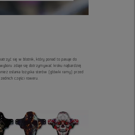
trzyć się w błotnik, który ponad to pasuje do
o wyboru zdaje się dotrzymywać kroku najbardziej
wnież osłania łożyska sterów (główki ramy) przed
rzednich części roweru.