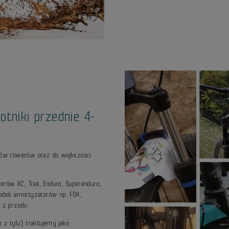
otniki przednie 4-
ajów rowerów oraz do większości
werów XC, Trail, Enduro, Superenduro,
odeli amortyzatorów np. FOX,
ą z przodu.
o z tyłu) traktujemy jako