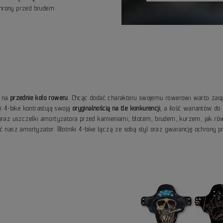
chrony przed brudem
a na
przednie koło roweru
. Chcąc dodać charakteru swojemu rowerowi warto zaopa
i 4-bike kontrastują swoją
oryginalnością na tle konkurencji
, a ilość wariantów d
 oraz uszczelki amortyzatora przed kamieniami, błotem, brudem, kurzem, jak ró
ć nasz amortyzator. Błotniki 4-bike łączą ze sobą styl oraz gwarancję ochrony p