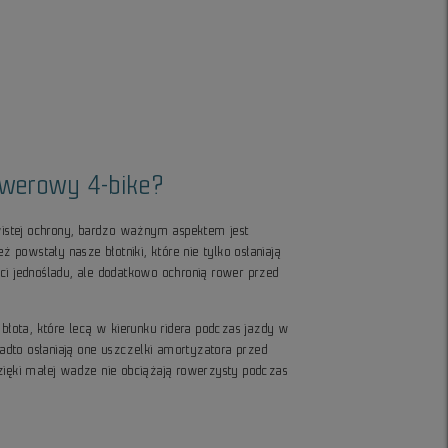
owerowy 4-bike?
stej ochrony, bardzo ważnym aspektem jest
eż powstały nasze błotniki, które nie tylko osłaniają
ci jednośladu, ale dodatkowo ochronią rower przed
 błota, które lecą w kierunku ridera podczas jazdy w
dto osłaniają one uszczelki amortyzatora przed
dzięki małej wadze nie obciążają rowerzysty podczas