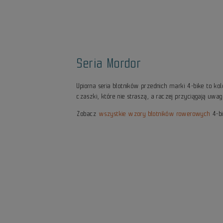
Seria Mordor
Upiorna seria błotników przednich marki 4-bike to ko
czaszki, które nie straszą, a raczej przyciągają uwa
Zobacz
wszystkie wzory błotników rowerowych
4-bi