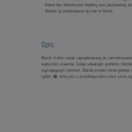
Rower bez błotnika jest niepełny oraz pozbawiony o
Błotniki są produkowane ręcznie w Polsce
Opis
Błotnik 4-bike został zaprojektowany do zamontowani
większości rowerów. Dzięki unikalnym grafikom, błotnik
wymagającym klientom. Błotnik przedni chroni golenie
syfem 😁, który leci z przedniego koła i chce zniszczy