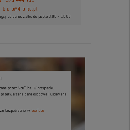
575 444 731
biuro@4-bike.pl
ycji od poniedziałku do piątku 8:00 - 16:00
y
czana przez YouTube. W przypadku
ć przetwarzane dane osobowe i ustawiane
kże bezpośrednio w
YouTube