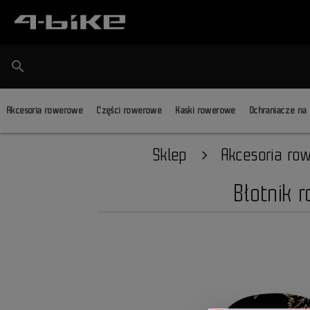
search
Akcesoria rowerowe
Części rowerowe
Kaski rowerowe
Ochraniacze na
Sklep
Akcesoria ro
Błotnik 