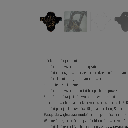
Krótki błotnik przedni
Błotnik mocowany na amortyzator
Błotniki chronią rower przed uszkodzeniami mechan
Błotnik chroni dolną rurę ramy roweru
Są lekkie i elastyczne
Błotnik mocowany na trytki lub paski rzepowe
Montaż błotnika jest niezwykle łatwy i szybki
Pasują do większości rodzajów rowerów górskich MT
Błotniki pasują do rowerów XC, Trail, Enduro, Superen
Pasują do większości modeli
amortyzatorów np. FOX, 
Wielkość kół, do których pasują błotniki rowerowe 4-
Błotniki 4-bike dodają charakteru oraz
rozwiewają r