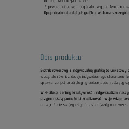
Idealny dla entuzjastów MTB.
Zapewnia unikatowy i oryginalny wygląd Twojego row
Opcja idealna dla dużych grafik z wieloma szczegóła
Opis produktu
Błotnik rowerowy z indywidualną grafiką to unikatowy
wodą, ale również dodaje indywidualnego charakteru 
sprawia, że jest to atrakcyjny dodatek, podkreślający 
W 4-bike.pl cenimy kreatywność i indywidualizm naszy
przyjemnością pomoże Ci zrealizować Twoje wizje, two
na wyrażenie swojego stylu i pasji do jazdy na rower