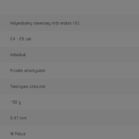
Indywidualny rowerowy mtb enduro I-01
24 - 29 cali
Individual
Przedni amortyzator
Tworzywo sztuczne
~20 g
0,47 mm
W Polsce