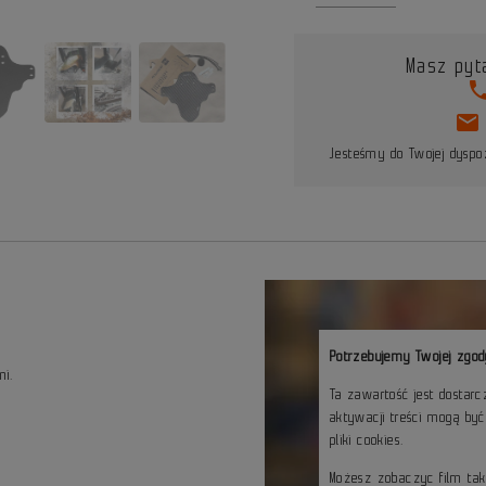
Masz pyt
pho
mail
Jesteśmy do Twojej dyspoz
Potrzebujemy Twojej zgod
mi.
Ta zawartość jest dostar
aktywacji treści mogą by
pliki cookies.
Możesz zobaczyc film ta