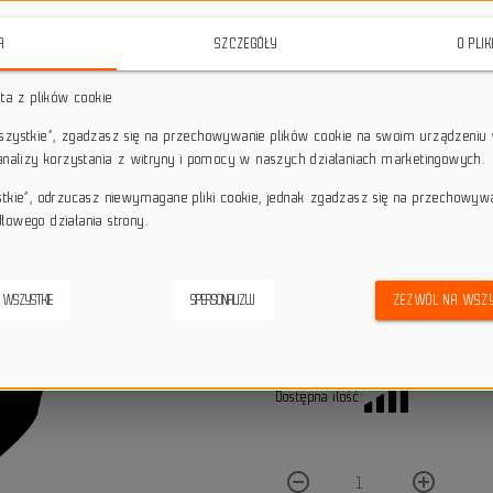
star_border
star_border
star_border
star_border
star_border
A
SZCZEGÓŁY
O PLI
sta z plików cookie
Darmowa dostawa przy z
local_shipping
wszystkie”, zgadzasz się na przechowywanie plików cookie na swoim urządzeniu 
Dotyczy wysyłki na terenie P
 analizy korzystania z witryny i pomocy w naszych działaniach marketingowych.
keyboard_return
14 dni na odstąpienie od
stkie”, odrzucasz niewymagane pliki cookie, jednak zgadzasz się na przechowyw
credit_score
Wygodne płatności
łowego działania strony.
Zaprojektuj swój własny błotnik
 WSZYSTKIE
SPERSONALIZUJ
ZEZWÓL NA WSZY
collections
PROJEKTUJ
Dostępna ilość:
remove_circle_outline
add_circle_outline