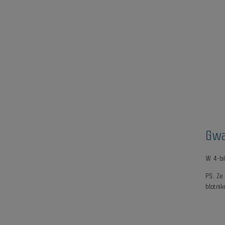
Gwa
W 4-b
PS. Ze
błotni