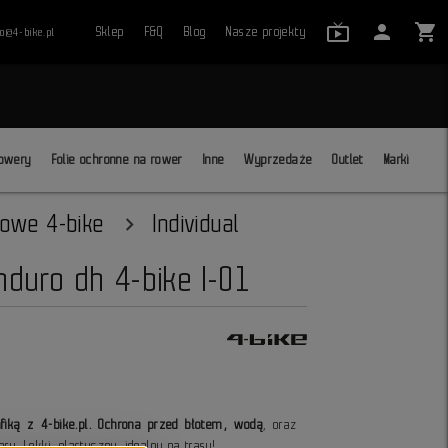
live_tv_24
person
shopping_cart
Sklep
F&Q
Blog
Nasze projekty
ro@4-bike.pl
close
owery
Folie ochronne na rower
Inne
Wyprzedaże
Outlet
Marki
rowe 4-bike
Individual
nduro dh 4-bike I-01
fiką z 4-bike.pl. Ochrona przed błotem, wodą
, oraz
ru. Lekki, elastyczny, idealny na trasy!