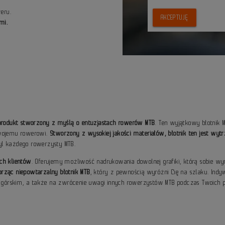
eru.
AKCEPTUJĘ
mi.
 produkt stworzony z myślą o entuzjastach rowerów MTB
. Ten wyjątkowy błotnik 
Twojemu rowerowi.
Stworzony z wysokiej jakości materiałów, błotnik ten jest wyt
styl każdego rowerzysty MTB.
ch klientów
. Oferujemy możliwość nadrukowania dowolnej grafiki, którą sobie 
rząc niepowtarzalny błotnik MTB
, który z pewnością wyróżni Cię na szlaku. Indy
ze górskim, a także na zwrócenie uwagi innych rowerzystów MTB podczas Twoich 