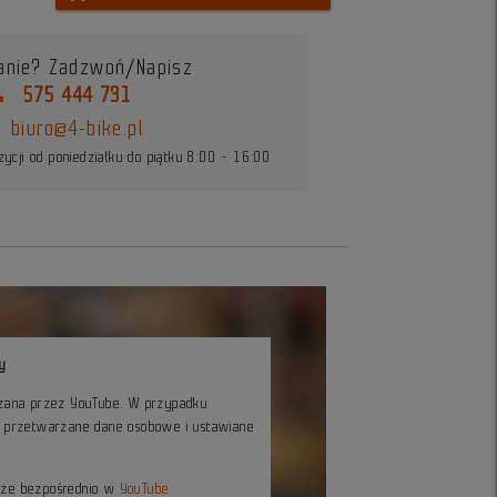
anie? Zadzwoń/Napisz
ne
575 444 731
biuro@4-bike.pl
ycji od poniedziałku do piątku 8:00 - 16:00
y
czana przez YouTube. W przypadku
ć przetwarzane dane osobowe i ustawiane
kże bezpośrednio w
YouTube