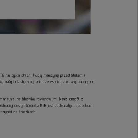
MTB nie tylko chroni Twoją maszynę przed błotem i
rzymały i elastyczny
, a także estetycznie wykonany, co
wymarzysz, na błotniku rowerowym.
Nasz zespół z
widualny design błotnika MTB jest doskonałym sposobem
przygód na ścieżkach.