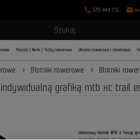
phone
mail
575 444 731
biu
Szukaj
 rower
Plecaki | Nerki | Torby rowerowe
Ubrania rowerowe i streetwear
R
erowe
Błotniki rowerowe
Błotniki rowe
indywidualną grafiką mtb xc trail e
Unikatowy błotnik MTB z Twoją gra
oryginalny dodatek dla Twojego rowe