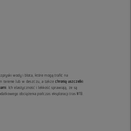
ozpryski wody i błota
, które mogą trafić na
m terenie lub w deszczu, a także
chronią uszczelki
iami
. Ich elastyczność i lekkość sprawiają, że są
datkowego obciążenia podczas eksploracji tras MTB.