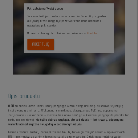
Potrzebujemy Twojej zgody
Ta zawartość jest dostarczana przez YouTube. W przypadku
aktywacji treści mogą być przetwarzane dane osobowe i
ustawiane pliki cookies.
Możesz zobaczyc film także bezpośrednio w
YouTube
AKCEPTUJĘ
Opis produktu
8 BIT
to brelok Loose Riders, który przyciąga wzrok swoją unikalną, pikselową stylistyką
inspirowaną grami retro. Wykonany z miękkiego, elastycznego PVC, jest odporny na
zarysowania i uszkodzenia – możesz bez obaw nosić go w kieszeni, przypiąć do plecaka lub
torby narzędziowej.
Nie tylko dobrze wygląda, ale też działa – jest trwały, odporny na
warunki atmosferyczne i wygodny w codziennym użyciu.
Forma i faktura zostały zaprojektowane tak, by łatwo go chwycić nawet w rękawiczkach
MTB – nie musisz się z nim siłować na szlaku czy w garażu. Dzięki odporności na wodę i