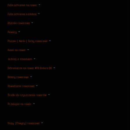
Folie ochronne na rower
Folie ochronne ozdobne
Błotniki rowerowe
Rowery
Plecaki | Nerki | Torby rowerowe
Kaski na rower
Jeździj z dzieckiem
Ochraniacze na rower MTB Enduro DH
Bidony rowerowe
Oświetlenie rowerowe
Środki do czyszczenia rowerów
Przekąski na rower
Gripy (Chwyty) rowerowe