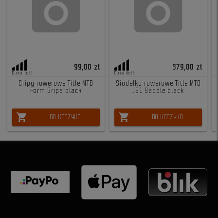
99,00 zł
379,00 zł
Duża ilość
Duża ilość
Gripy rowerowe Title MTB
Siodełko rowerowe Title MTB
Form Grips black
JS1 Saddle black
shopping_cart
shopping_cart
DO KOSZYKA
DO KOSZYKA