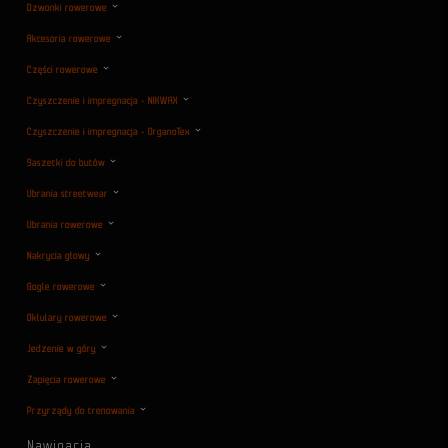
Dzwonki rowerowe
Akcesoria rowerowe
Części rowerowe
Czyszczenie i impregnacja - NIKWAX
Czyszczenie i impregnacja - OrganoTex
Saszetki do butów
Ubrania streetwear
Ubrania rowerowe
Nakrycia głowy
Gogle rowerowe
Oklulary rowerowe
Jedzenie w góry
Zapięcia rowerowe
Przyrządy do trenowania
Nawigacja