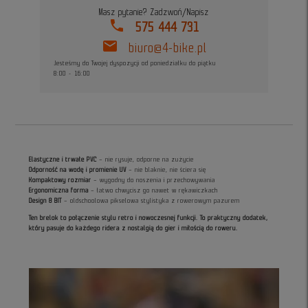
Masz pytanie? Zadzwoń/Napisz
phone
575 444 731
mail
biuro@4-bike.pl
Jesteśmy do Twojej dyspozycji od poniedziałku do piątku
8:00 - 16:00
Elastyczne i trwałe PVC
– nie rysuje, odporne na zużycie
Odporność na wodę i promienie UV
– nie blaknie, nie ściera się
Kompaktowy rozmiar
– wygodny do noszenia i przechowywania
Ergonomiczna forma
– łatwo chwycisz go nawet w rękawiczkach
Design 8 BIT
– oldschoolowa pikselowa stylistyka z rowerowym pazurem
Ten brelok to połączenie stylu retro i nowoczesnej funkcji.
To praktyczny dodatek,
który pasuje do każdego ridera z nostalgią do gier i miłością do roweru.