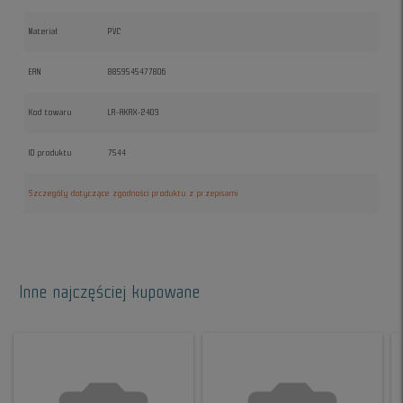
Materiał
PVC
EAN
8859545477806
Kod towaru
LR-AKRX-2403
ID produktu
7544
Szczegóły dotyczące zgodności produktu z przepisami
Inne najczęściej kupowane