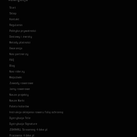
Start
Sklep
Kontakt
Regulamin
Polityka prywatności
Dostawy i zwroty
Metody płatności
Gwarancja
Nasi partnerzy
F&Q
Blog
Nasi riderzy
Miejscówki
Zawody rowerowe
Jamy rowerowe
Nasze projekty
Nasze Marki
Paleta kolorów
Instrukcja oklejania roweru folią ochronną
Dystrybucja Title
Dystrybucja Signature
ZOKAHALL Streaming 4-bike.pl
Pracownia 4-bike.pl