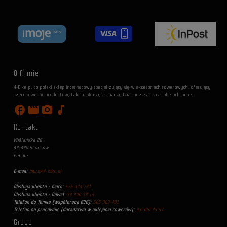
O firmie
4-Bike.pl to polski sklep internetowy specjalizujący się w akcesoriach rowerowych, oferujący
szeroki wybór produktów, takich jak części, narzędzia, odzież oraz folie ochronne.
facebook
movie
photo_camera
music_note
Kontakt
Wiślańska 26
43-430 Skoczów
Polska
E-mail:
biuro@4-bike.pl
Obsługa klienta - biuro:
575 444 731
Obsługa klienta - Dawid:
33 300 33 15
Telefon do Tomka (współpraca B2B):
505 002 401
Telefon na pracownie (doradztwo w oklejaniu rowerów):
33 300 33 97
Grupy