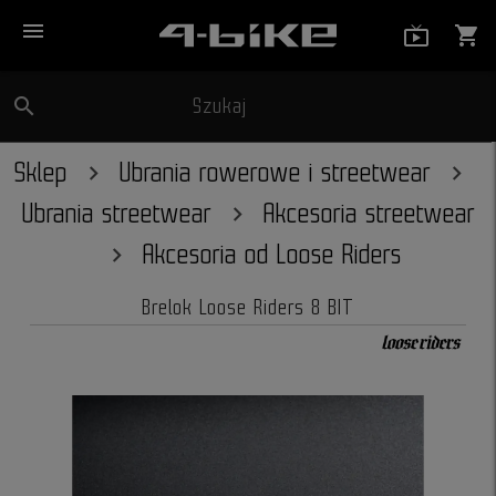
menu
live_tv_
shopping_cart
search
Szukaj
close
Sklep
Ubrania rowerowe i streetwear
Ubrania streetwear
Akcesoria streetwear
Akcesoria od Loose Riders
Brelok Loose Riders 8 BIT