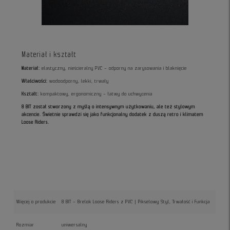
Materiał i kształt
Materiał:
elastyczny, nieścieralny PVC – odporny na zarysowania i blaknięcie
Właściwości:
wodoodporny, lekki, trwały
Kształt:
kompaktowy, ergonomiczny – łatwy do uchwycenia
8 BIT został stworzony z myślą o intensywnym użytkowaniu, ale też stylowym
akcencie.
Świetnie sprawdzi się jako funkcjonalny dodatek z duszą retro i klimatem
Loose Riders.
Więcej o produkcie
8 BIT – Brelok Loose Riders z PVC | Pikselowy Styl, Trwałość i Funkcja
Rozmiar
uniwersalny