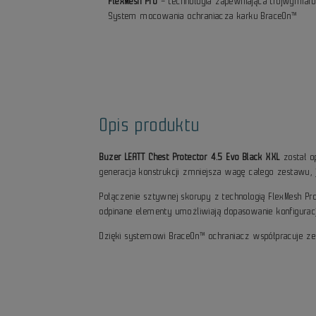
FlexMesh Pro
– technologia zapewniająca trójwymia
System mocowania ochraniacza karku BraceOn™
Opis produktu
Buzer LEATT Chest Protector 4.5 Evo Black XXL
został o
generacja konstrukcji zmniejsza wagę całego zestawu, 
Połączenie sztywnej skorupy z technologią FlexMesh P
odpinane elementy umożliwiają dopasowanie konfiguracji
Dzięki systemowi BraceOn™ ochraniacz współpracuje ze