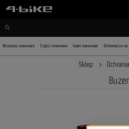
search
Akcesoria rowerowe
Części rowerowe
Kaski rowerowe
Ochraniacze na
Sklep
Ochrani
Buzer