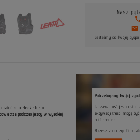
Masz pyt
pho
mail
Jesteśmy do Twojej dyspoz
Potrzebujemy Twojej zgod
Ta zawartość jest dostar
m materiałem FlexMesh Pro
aktywacji treści mogą by
powietrza podczas jazdy w wysokiej
pliki cookies.
Możesz zobaczyc film ta