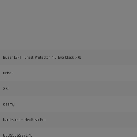
Buzer LEATT Chest Protector 4.5 Evo black XXL
unisex
XXL
czarny
hard-shell + FlexMesh Pro
6009556527140