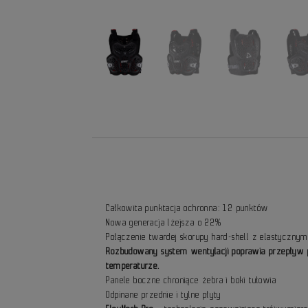
Całkowita punktacja ochronna: 12 punktów
Nowa generacja lżejsza o 22%
Połączenie twardej skorupy hard-shell z elastyczny
Rozbudowany system wentylacji poprawia przepływ 
temperaturze.
Panele boczne chroniące żebra i boki tułowia
Odpinane przednie i tylne płyty