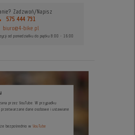
anie? Zadzwoń/Napisz
ne
575 444 731
biuro@4-bike.pl
ycji od poniedziałku do piątku 8:00 - 16:00
y
czana przez YouTube. W przypadku
ć przetwarzane dane osobowe i ustawiane
kże bezpośrednio w
YouTube