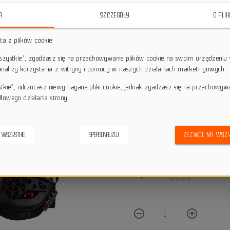
elastycznym systemem FlexMesh P
A
SZCZEGÓŁY
O PLI
EVO jest aż o 50% lepiej wentylow
co przekłada się na większy komfor
sta z plików cookie
star_border
star_border
star_border
star_border
star_border
wszystkie”, zgadzasz się na przechowywanie plików cookie na swoim urządzeniu 
 analizy korzystania z witryny i pomocy w naszych działaniach marketingowych.
stkie”, odrzucasz niewymagane pliki cookie, jednak zgadzasz się na przechowyw
Darmowa dostawa przy z
local_shipping
Dotyczy wysyłki na terenie P
łowego działania strony.
keyboard_return
14 dni na odstąpienie od
credit_score
Wygodne płatności
 WSZYSTKIE
SPERSONALIZUJ
ZEZWÓL NA WSZY
Dostępna ilość:
remove_circle_outline
add_circle_outline