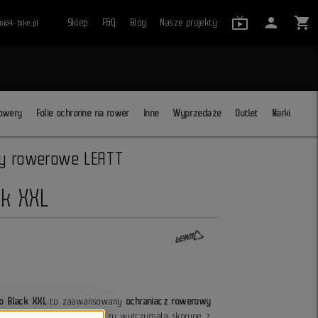
live_tv_24
person
shopping_cart
Sklep
F&Q
Blog
Nasze projekty
ro@4-bike.pl
close
owery
Folie ochronne na rower
Inne
Wyprzedaże
Outlet
Marki
y rowerowe LEATT
ck XXL
vo Black XXL
to zaawansowany
ochraniacz rowerowy
i downhill. Konstrukcja łączy wytrzymałą skorupę z