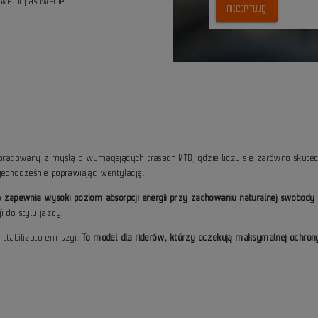
rowe dopasowanie
AKCEPTUJĘ
pracowany z myślą o wymagających trasach MTB, gdzie liczy się zarówno skutec
jednocześnie poprawiając wentylację.
ro
zapewnia wysoki poziom absorpcji energii przy zachowaniu naturalnej swobody
 do stylu jazdy.
 stabilizatorem szyi.
To model dla riderów, którzy oczekują maksymalnej ochron