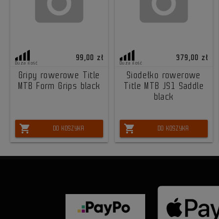
99,00 zł
379,00 zł
Duża ilość
Duża ilość
Gripy rowerowe Title
Siodełko rowerowe
MTB Form Grips black
Title MTB JS1 Saddle
black
shopping_cart
shopping_cart
DO KOSZYKA
DO KOSZYKA