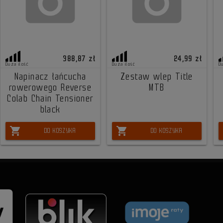
388,87 zł
24,99 zł
Duża ilość
Duża ilość
D
Napinacz łańcucha
Zestaw wlep Title
rowerowego Reverse
MTB
Colab Chain Tensioner
black
shopping_cart
shopping_cart
DO KOSZYKA
DO KOSZYKA