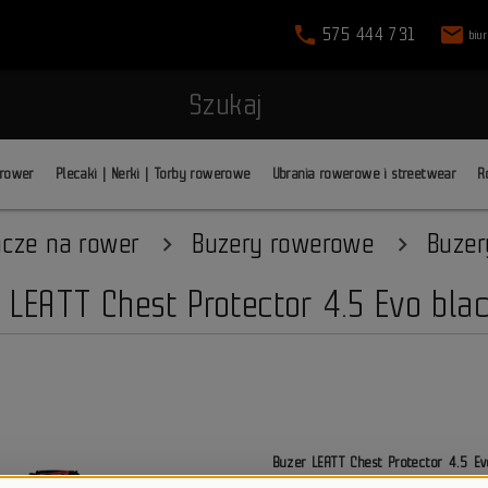
phone
mail
575 444 731
biu
Szukaj
 rower
Plecaki | Nerki | Torby rowerowe
Ubrania rowerowe i streetwear
R
acze na rower
Buzery rowerowe
Buzer
 LEATT Chest Protector 4.5 Evo bla
Buzer LEATT Chest Protector 4.5 E
MTB
przeznaczony do jazdy enduro 