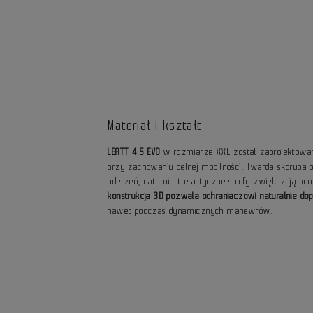
Materiał i kształt
LEATT 4.5 EVO
w rozmiarze XXL został zaprojektowa
przy zachowaniu pełnej mobilności. Twarda skorupa 
uderzeń, natomiast elastyczne strefy zwiększają k
konstrukcja 3D pozwala ochraniaczowi naturalnie dop
nawet podczas dynamicznych manewrów.