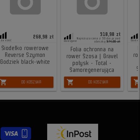
318,98 zł
268,98 zł
Najniższa cena z 30 dni przed
uża ilość
Dostę
Dostępne
obniżką
374,00 zł
Siodełko rowerowe
F
Folia ochronna na
Reverse Szymon
ro
rower Szosa | Gravel
Godziek black-white
połysk - Total -
S
Samoregenerująca
shopping_cart
shopping_cart
shopping_ca
DO KOSZYKA
DO KOSZYKA