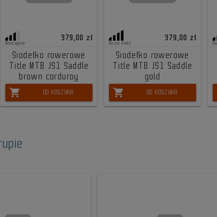
379,00 zł
379,00 zł
Dostępne
Duża ilość
D
Siodełko rowerowe
Siodełko rowerowe
Title MTB JS1 Saddle
Title MTB JS1 Saddle
brown corduroy
gold
shopping_cart
shopping_cart
DO KOSZYKA
DO KOSZYKA
rupie