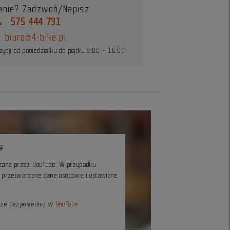
anie? Zadzwoń/Napisz
ne
575 444 731
biuro@4-bike.pl
ycji od poniedziałku do piątku 8:00 - 16:00
y
czana przez YouTube. W przypadku
ć przetwarzane dane osobowe i ustawiane
kże bezpośrednio w
YouTube