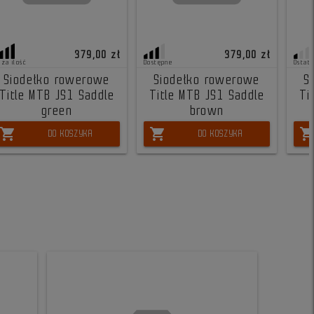
379,00 zł
379,00 zł
uża ilość
Dostępne
Ostatn
Siodełko rowerowe
Siodełko rowerowe
S
Title MTB JS1 Saddle
Title MTB JS1 Saddle
Ti
green
brown
shopping_cart
shopping_cart
shopping_ca
DO KOSZYKA
DO KOSZYKA