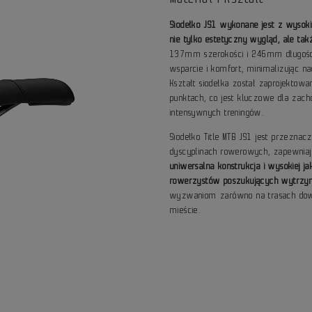
Siodełko JS1 wykonane jest z wysok
nie tylko estetyczny wygląd, ale ta
137mm szerokości i 246mm długości
wsparcie i komfort, minimalizując n
Kształt siodełka został zaprojektow
punktach, co jest kluczowe dla zac
intensywnych treningów.
Siodełko Title MTB JS1 jest przezna
dyscyplinach rowerowych, zapewnia
uniwersalna konstrukcja i wysokiej 
rowerzystów poszukujących wytrzym
wyzwaniom zarówno na trasach down
mieście.