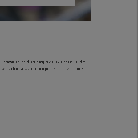
prawiających dyscypliny takie jak slopestyle, dirt
ną powierzchnią a wzmocnionymi szynami z chrom-