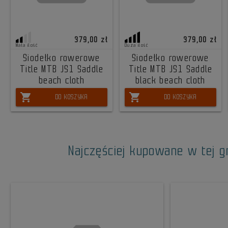
379,00 zł
379,00 zł
Mała ilość
Duża ilość
Siodełko rowerowe
Siodełko rowerowe
Title MTB JS1 Saddle
Title MTB JS1 Saddle
beach cloth
black beach cloth
shopping_cart
shopping_cart
DO KOSZYKA
DO KOSZYKA
Najczęściej kupowane w tej g