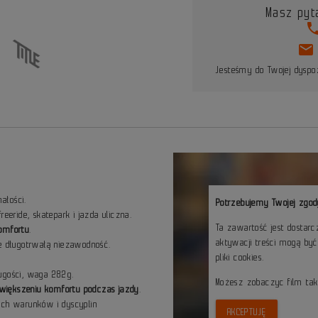
Masz pyt
pho
mail
Jesteśmy do Twojej dyspoz
ałości.
Potrzebujemy Twojej zgod
freeride, skatepark i jazda uliczna.
Ta zawartość jest dostar
komfortu
.
aktywacji treści mogą by
 długotrwałą niezawodność.
pliki cookies.
gości, waga 282g.
Możesz zobaczyc film ta
 zwiększeniu komfortu podczas jazdy
.
ych warunków i dyscyplin
AKCEPTUJĘ