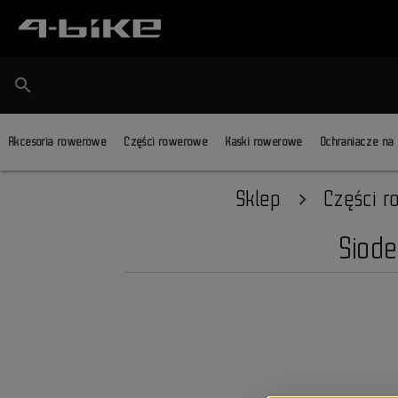
search
Akcesoria rowerowe
Części rowerowe
Kaski rowerowe
Ochraniacze na
Sklep
Części 
Siode