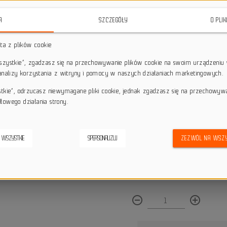
materiałów, idealnie nadaje się 
freeride.
A
SZCZEGÓŁY
O PLI
star_border
star_border
star_border
star_border
star_border
sta z plików cookie
wszystkie”, zgadzasz się na przechowywanie plików cookie na swoim urządzeniu 
 analizy korzystania z witryny i pomocy w naszych działaniach marketingowych.
Darmowa dostawa przy z
local_shipping
Dotyczy wysyłki na terenie P
stkie”, odrzucasz niewymagane pliki cookie, jednak zgadzasz się na przechowyw
keyboard_return
14 dni na odstąpienie od
łowego działania strony.
credit_score
Wygodne płatności
 WSZYSTKIE
SPERSONALIZUJ
ZEZWÓL NA WSZY
Dostępna ilość:
remove_circle_outline
add_circle_outline