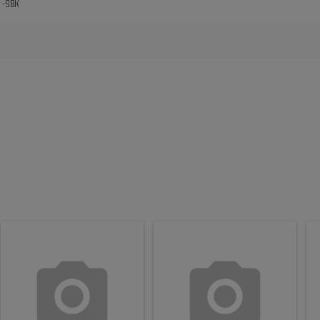
1-SBK
i