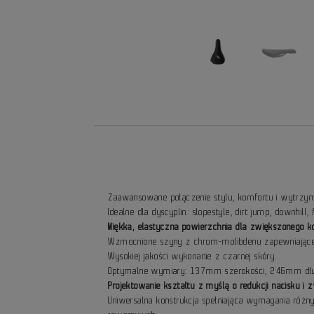
Zaawansowane połączenie stylu, komfortu i wytrzym
Idealne dla dyscyplin: slopestyle, dirt jump, downhill, 
Miękka, elastyczna powierzchnia dla zwiększonego 
Wzmocnione szyny z chrom-molibdenu zapewniające
Wysokiej jakości wykonanie z czarnej skóry.
Optymalne wymiary: 137mm szerokości, 246mm dłu
Projektowanie kształtu z myślą o redukcji nacisku i
Uniwersalna konstrukcja spełniająca wymagania różn