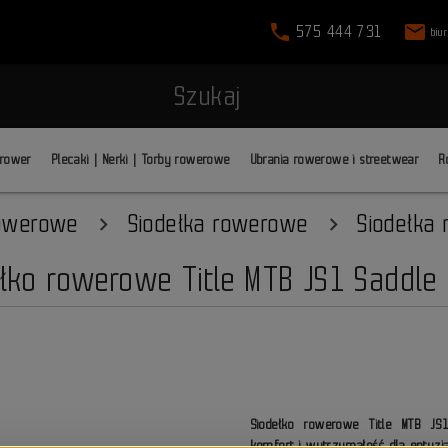
phone
mail
575 444 731
biu
Szukaj
 rower
Plecaki | Nerki | Torby rowerowe
Ubrania rowerowe i streetwear
R
rowerowe
Siodełka rowerowe
Siodełka
łko rowerowe Title MTB JS1 Saddle
Siodełko rowerowe Title MTB JS
komfort i wytrzymałość dla entuzj