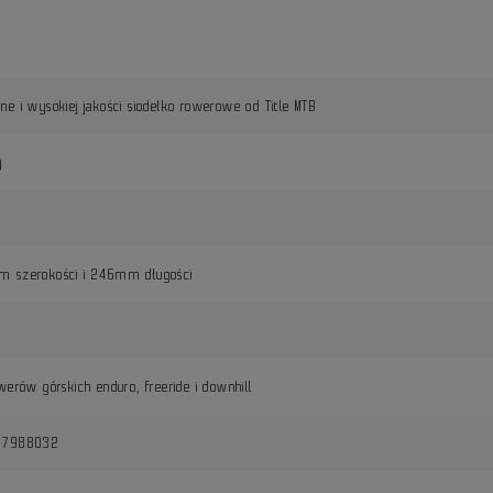
e i wysokiej jakości siodełko rowerowe od Title MTB
y
 szerokości i 246mm długości
werów górskich enduro, freeride i downhill
17988032