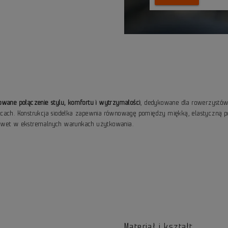
owane połączenie stylu, komfortu i wytrzymałości
, dedykowane dla rowerzystów u
i ulicach. Konstrukcja siodełka zapewnia równowagę pomiędzy miękką, elastycz
nawet w ekstremalnych warunkach użytkowania.
Materiał i kształt