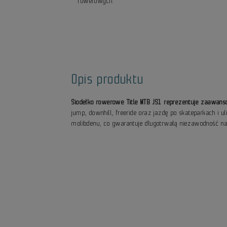
rowerowych.
Opis produktu
Siodełko rowerowe Title MTB JS1 reprezentuje zaawans
jump, downhill, freeride oraz jazdę po skateparkach 
molibdenu, co gwarantuje długotrwałą niezawodność 