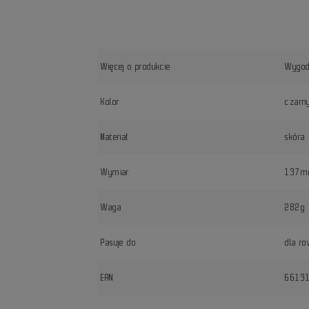
Więcej o produkcie
Wygodn
Kolor
czarn
Materiał
skóra
Wymiar
137mm
Waga
282g
Pasuje do
dla ro
EAN
6613