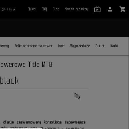
live_tv_24
person
shopping_cart
Sklep
F&Q
Blog
Nasze projekty
ro@4-bike.pl
close
owery
Folie ochronne na rower
Inne
Wyprzedaże
Outlet
Marki
 rowerowe Title MTB
 black
1 oferuje zaawansowaną konstrukcję zapewniającą
astów jazdy na rowerze
. Wykonane z wysokiej jakości