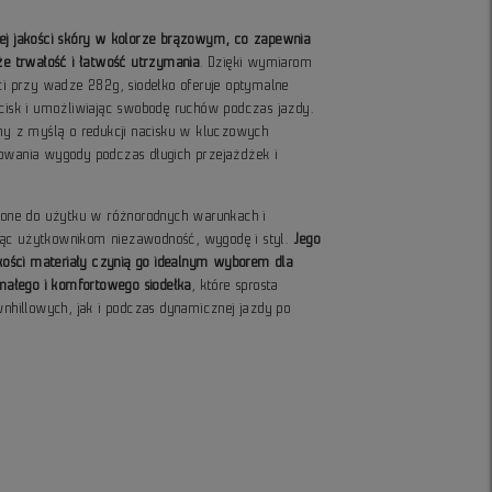
iej jakości skóry w kolorze brązowym, co zapewnia
kże trwałość i łatwość utrzymania
. Dzięki wymiarom
 przy wadze 282g, siodełko oferuje optymalne
acisk i umożliwiając swobodę ruchów podczas jazdy.
any z myślą o redukcji nacisku w kluczowych
howania wygody podczas długich przejażdżek i
czone do użytku w różnorodnych warunkach i
jąc użytkownikom niezawodność, wygodę i styl.
Jego
jakości materiały czynią go idealnym wyborem dla
ałego i komfortowego siodełka
, które sprosta
hillowych, jak i podczas dynamicznej jazdy po