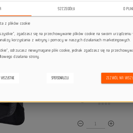
Zastosowana technologia ReaFlex 
A
SZCZEGÓŁY
O PLI
uderzeń, zapewniając skuteczną 
konstrukcja gwarantuje wygodę naw
sta z plików cookie
star_border
star_border
star_border
star_border
star_border
wszystkie”, zgadzasz się na przechowywanie plików cookie na swoim urządzeniu 
 analizy korzystania z witryny i pomocy w naszych działaniach marketingowych.
stkie”, odrzucasz niewymagane pliki cookie, jednak zgadzasz się na przechowyw
Darmowa dostawa przy z
local_shipping
Dotyczy wysyłki na terenie P
łowego działania strony.
keyboard_return
14 dni na odstąpienie od
credit_score
Wygodne płatności
 WSZYSTKIE
SPERSONALIZUJ
ZEZWÓL NA WSZY
Dostępna ilość:
remove_circle_outline
add_circle_outline