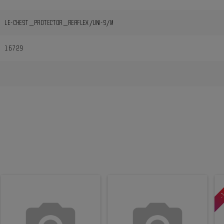
LE-CHEST_PROTECTOR_REAFLEX/UNI-S/M
16729
i
-