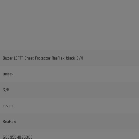
Buzer LEATT Chest Protector ReaFlex black S/M
unisex
S/M
czarny
ReaFlex
6009554096365