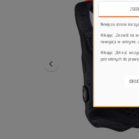
ZGOD
Niniejsza strona korzy
Klikając „Zezwól na 
nawigacji w witrynie,
Klikając „Odrzuć wszy
potrzebnych do prawid
ODRZUĆ