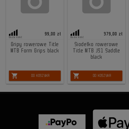
99,00 zł
379,00 zł
Duża ilość
Duża ilość
Gripy rowerowe Title
Siodełko rowerowe
MTB Form Grips black
Title MTB JS1 Saddle
black
shopping_cart
shopping_cart
DO KOSZYKA
DO KOSZYKA