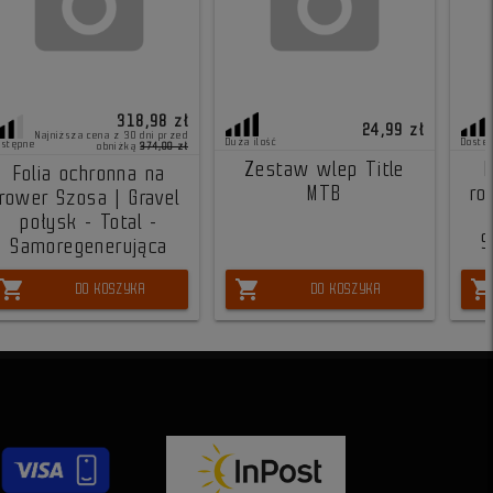
318,98 zł
24,99 zł
Najniższa cena z 30 dni przed
Duża ilość
Dostę
ostępne
obniżką
374,00 zł
Zestaw wlep Title
F
Folia ochronna na
MTB
ro
rower Szosa | Gravel
połysk - Total -
S
Samoregenerująca
shopping_cart
shopping_cart
shopping_ca
DO KOSZYKA
DO KOSZYKA