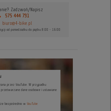
anie? Zadzwoń/Napisz
ne
575 444 731
biuro@4-bike.pl
ycji od poniedziałku do piątku 8:00 - 16:00
y
czana przez YouTube. W przypadku
ć przetwarzane dane osobowe i ustawiane
kże bezpośrednio w
YouTube