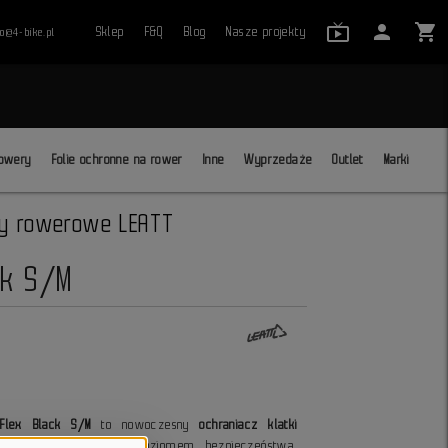
live_tv_24
person
shopping_cart
Sklep
F&Q
Blog
Nasze projekty
ro@4-bike.pl
close
owery
Folie ochronne na rower
Inne
Wyprzedaże
Outlet
Marki
y rowerowe LEATT
ck S/M
aFlex Black S/M
to nowoczesny
ochraniacz klatki
y lekkość z wysokim poziomem bezpieczeństwa.