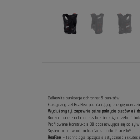
Całkowita punktacja ochronna: 9 punktów
Elastyczny żel ReaFlex pochłaniający energię uderze
Wydłużony tył zapewnia pełne pokrycie pleców aż do 
Boczne panele ochronne zabezpieczające żebra i bok
Profilowana konstrukcja 3D dopasowująca się do sylw
System mocowania ochraniacza karku BraceOn™
ReaFlex
– technologia łącząca elastyczność i skutecz