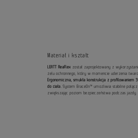
Materiał i kształt
LEATT ReaFlex
został zaprojektowany z wykorzystan
żelu ochronnego, który w momencie uderzenia twardni
Ergonomiczna, smukła konstrukcja z profilowaniem 3
do ciała.
System BraceOn™ umożliwia stabilne połącz
zwiększając poziom bezpieczeństwa podczas jazdy.