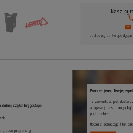
Masz pyt
pho
mail
Jesteśmy do Twojej dyspoz
Potrzebujemy Twojej zgod
ń
Ta zawartość jest dostar
dolnej części kręgosłupa.
aktywacji treści mogą by
i
pliki cookies.
etki
Możesz zobaczyc film ta
ną absorpcję energii