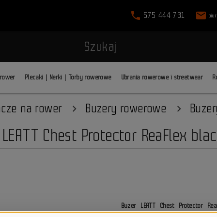
phone
mail
575 444 731
biu
Szukaj
 rower
Plecaki | Nerki | Torby rowerowe
Ubrania rowerowe i streetwear
R
acze na rower
Buzery rowerowe
Buzer
 LEATT Chest Protector ReaFlex bla
Buzer LEATT Chest Protector Re
piersiowej i pleców
, który łącz