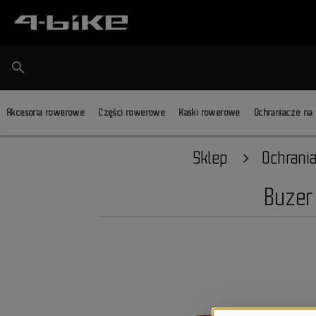
search
Akcesoria rowerowe
Części rowerowe
Kaski rowerowe
Ochraniacze na
Sklep
Ochrani
Buzer