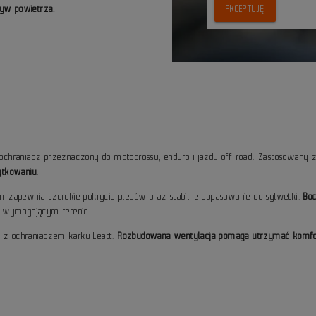
yw powietrza.
AKCEPTUJĘ
 ochraniacz przeznaczony do motocrossu, enduro i jazdy off-road. Zastosowany 
ytkowaniu
.
 zapewnia szerokie pokrycie pleców oraz stabilne dopasowanie do sylwetki.
Bo
w wymagającym terenie.
e z ochraniaczem karku Leatt.
Rozbudowana wentylacja pomaga utrzymać komfort