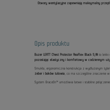
Otwory wentylacyjne zapewniają maksymalny przepł
Opis produktu
Buzer LEATT Chest Protector ReaFlex Black S/M
to lekki
pozostając elastyczny i komfortowy w codziennym uż
Smukła, ergonomiczna konstrukcja z wydłużonym tyłem
żeber i boków tułowia
, co ma szczególne znaczenie 
System BraceOn™ umożliwia łatwe i stabilne połączeni