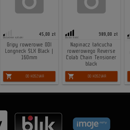
45,00 zł
389,00 zł
Ostatnie sztuki
Duża ilość
D
Gripy rowerowe ODI
Napinacz łańcucha
Longneck SLX Black |
rowerowego Reverse
160mm
Colab Chain Tensioner
black
shopping_cart
shopping_cart
DO KOSZYKA
DO KOSZYKA