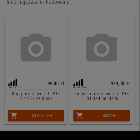
Inne najczęściej kupowane
99,00 zł
379,00 zł
Duża ilość
Duża ilość
Gripy rowerowe Title MTB
Siodełko rowerowe Title MTB
Form Grips black
JS1 Saddle black
shopping_cart
shopping_cart
DO KOSZYKA
DO KOSZYKA