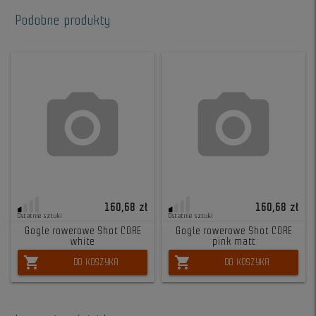
Podobne produkty
160,68 zł
160,68 zł
Ostatnie sztuki
Ostatnie sztuki
Gogle rowerowe Shot CORE
Gogle rowerowe Shot CORE
white
pink matt
shopping_cart
shopping_cart
DO KOSZYKA
DO KOSZYKA