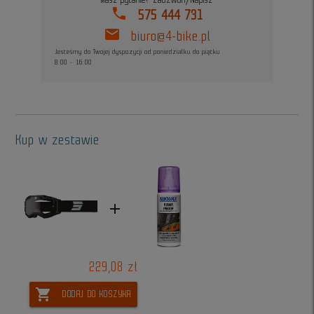
Masz pytanie? Zadzwoń/Napisz
phone
575 444 731
mail
biuro@4-bike.pl
Jesteśmy do Twojej dyspozycji od poniedziałku do piątku
8:00 - 16:00
Kup w zestawie
add
229,08 zł
shopping_cart
DODAJ DO KOSZYKA