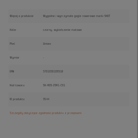
Więcej o produkcie
Wygodne i wytrzymałe gogle rowerowe marki SHOT
Kolor
czarny, wykończenie matowe
Płeć
Unisex
Wymiar
-
EAN
3701030109318
Kod towaru
SH-A09-29A1-C01
ID produktu
3544
Szczegóły dotyczące zgodności produktu z przepisami