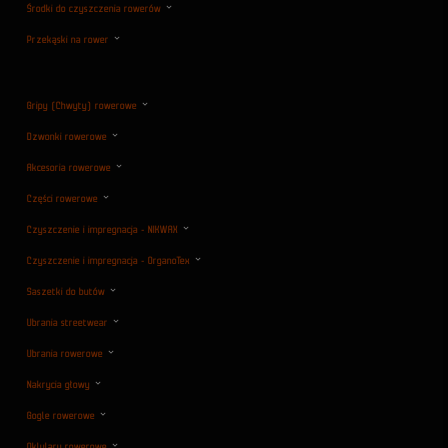
Środki do czyszczenia rowerów
Przekąski na rower
Gripy (Chwyty) rowerowe
Dzwonki rowerowe
Akcesoria rowerowe
Części rowerowe
Czyszczenie i impregnacja - NIKWAX
Czyszczenie i impregnacja - OrganoTex
Saszetki do butów
Ubrania streetwear
Ubrania rowerowe
Nakrycia głowy
Gogle rowerowe
Oklulary rowerowe