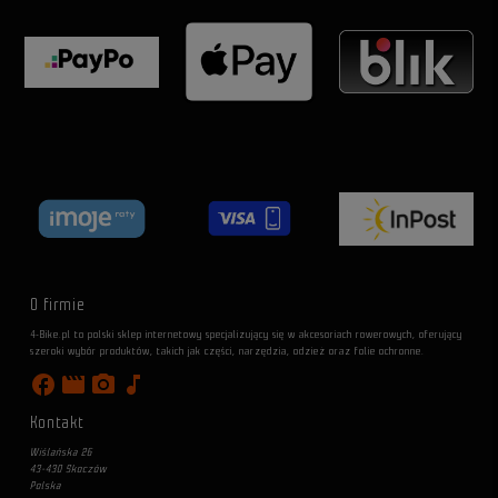
O firmie
4-Bike.pl to polski sklep internetowy specjalizujący się w akcesoriach rowerowych, oferujący
szeroki wybór produktów, takich jak części, narzędzia, odzież oraz folie ochronne.
facebook
movie
photo_camera
music_note
Kontakt
Wiślańska 26
43-430 Skoczów
Polska