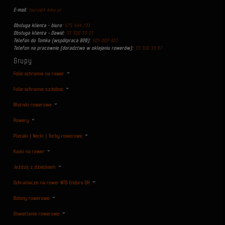
E-mail:
biuro@4-bike.pl
Obsługa klienta - biuro:
575 444 731
Obsługa klienta - Dawid:
33 300 33 15
Telefon do Tomka (współpraca B2B):
505 002 401
Telefon na pracownie (doradztwo w oklejaniu rowerów):
33 300 33 97
Grupy
Folie ochronne na rower
Folie ochronne ozdobne
Błotniki rowerowe
Rowery
Plecaki | Nerki | Torby rowerowe
Kaski na rower
Jeździj z dzieckiem
Ochraniacze na rower MTB Enduro DH
Bidony rowerowe
Oświetlenie rowerowe