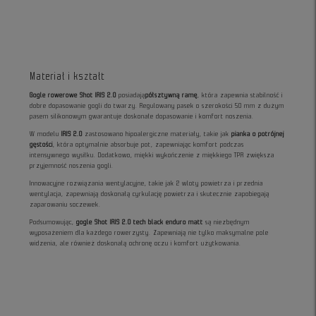
Materiał i kształt
Gogle rowerowe Shot IRIS 2.0
posiadają
półsztywną ramę
, która zapewnia stabilność i
dobre dopasowanie gogli do twarzy. Regulowany pasek o szerokości 50 mm z dużym
pasem silikonowym gwarantuje doskonałe dopasowanie i komfort noszenia.
W modelu
IRIS 2.0
zastosowano hipoalergiczne materiały, takie jak
pianka o potrójnej
gęstości
, która optymalnie absorbuje pot, zapewniając komfort podczas
intensywnego wysiłku. Dodatkowo, miękki wykończenie z miękkiego TPR zwiększa
przyjemność noszenia gogli.
Innowacyjne rozwiązania wentylacyjne, takie jak 2 wloty powietrza i przednia
wentylacja, zapewniają doskonałą cyrkulację powietrza i skutecznie zapobiegają
zaparowaniu soczewek.
Podsumowując,
gogle Shot IRIS 2.0 tech black enduro matt
są niezbędnym
wyposażeniem dla każdego rowerzysty. Zapewniają nie tylko maksymalne pole
widzenia, ale również doskonałą ochronę oczu i komfort użytkowania.