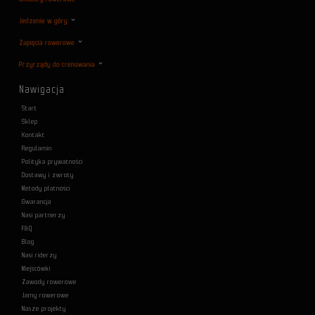
Jedzenie w góry
Zapięcia rowerowe
Przyrządy do trenowania
Nawigacja
Start
Sklep
Kontakt
Regulamin
Polityka prywatności
Dostawy i zwroty
Metody płatności
Gwarancja
Nasi partnerzy
F&Q
Blog
Nasi riderzy
Miejscówki
Zawody rowerowe
Jamy rowerowe
Nasze projekty