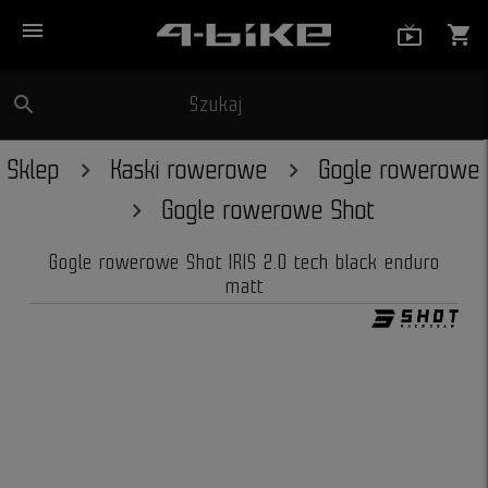
menu
live_tv_
shopping_cart
search
Szukaj
close
Sklep
Kaski rowerowe
Gogle rowerowe
Gogle rowerowe Shot
Gogle rowerowe Shot IRIS 2.0 tech black enduro
matt