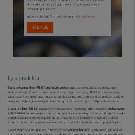
Ta zawartość jest dostarczana przez YouTube. W przypadku
aktywacji treści mogą być przetwarzane dane osobowe i
ustawiane pliki cookies.
Możesz zobaczyc film także bezpośrednio w
YouTube
AKCEPTUJĘ
Opis produktu
Gogle rowerowe Shot IRIS 2.0 tech black enduro matt
stanowią doskonałe połączenie
funkcjonalności i komfortu, niezbędne dla każdego rowerzysty. Model ten, dzięki swojej
wyjątkowej konstrukcji, gwarantuje optymalną widoczność i ochronę oczu podczas jazdy na
rowerze. Gogle wykonane są w uniwersalnym kolorze czarnym z białymi elementami.
W goglach
Shot IRIS 2.0
zastosowano rozszerzoną soczewkę, która zapewnia
maksymalne
pole widzenia
, umożliwiając rowerzyście dostrzeżenie każdego szczegółu trasy. Soczewka
posiada również warstwę odporną na zarysowania oraz parowanie z powłoką irydową,
która chroni oczy i zapewnia doskonałą widoczność w każdych warunkach pogodowych.
Dodatkowym atutem gogli jest mocowanie dla
systemu Tear-off
, który umożliwia szybkie
montowanie i zdejmowanie zrywek. Dzięki temu rozwiązaniu, rowerzyści mogą zachować