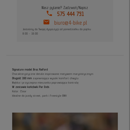
Masz pytanie? Zadzwoń/Napisz
phone
575 444 731
mail
biuro@4-bike.pl
Jesteśmy do Twojej dyspozycji od poniedziałku do piątku
8:00 - 16:00
Signature model Broc Raiford
Charakterystyczne detale inspirowane motywem marynistycznym
Długość 160 mm
zapewniająca wysoki komfort chwytu
Miękka i przyczepna mieszanka poprawiająca kontrolę
W zestawie końcówki Par Ends
Kolor: Clear
Idealne do jazdy street, park i freestyle BMX