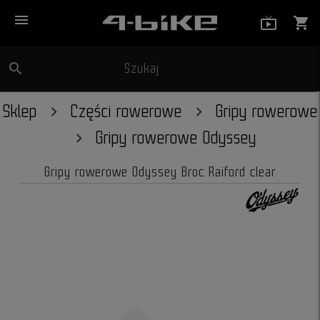
menu
live_tv_
shopping_cart
search
Szukaj
close
Sklep
Części rowerowe
Gripy rowerowe
Gripy rowerowe Odyssey
Gripy rowerowe Odyssey Broc Raiford clear