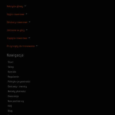
Nakrycia głowy
Gogle rowerowe
Oklulary rowerowe
Jedzenie w góry
Zapięcia rowerowe
Przyrządy do trenowania
Nawigacja
Start
Sklep
Kontakt
Regulamin
Polityka prywatności
Dostawy i zwroty
Metody płatności
Gwarancja
Nasi partnerzy
F&Q
Blog