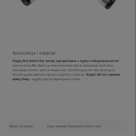
Konstrukcja i materiał
Chwyty Broc Raiford Grip zostały zaprojektowane z myślą o maksymalnej kontroli
podczas jazdy BMX. Miękka gumowa mieszanka dobrze dopasowuje się do dłoni,
poprawiając komfort podczas długich sesji. Charakterystyczne rope detailing na
końcach gripów podkreśla signature styl Broc’a Raiforda.
Długość 160 mm zapewnia
pewny chwyt
i wygodę podczas wykonywania trików.
Więcej o produkcie
Gripy rowerowe Odyssey Broc Raiford clear