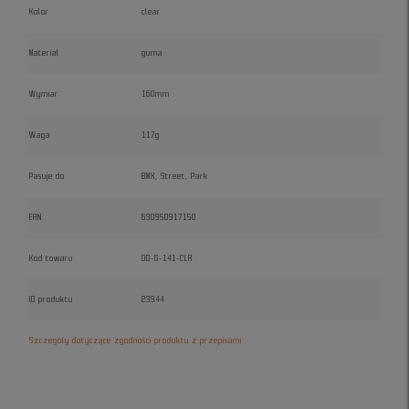
Kolor
clear
Materiał
guma
Wymiar
160mm
Waga
117g
Pasuje do
BMX, Street, Park
EAN
630950917150
Kod towaru
OD-G-141-CLR
ID produktu
23944
Szczegóły dotyczące zgodności produktu z przepisami