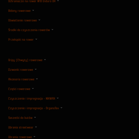
Ochraniacze na rower MTB Enduro DH
Bidony rowerowe
Oświetlenie rowerowe
Środki do czyszczenia rowerów
Przekąski na rower
Gripy (Chwyty) rowerowe
Dzwonki rowerowe
Akcesoria rowerowe
Części rowerowe
Czyszczenie i impregnacja - NIKWAX
Czyszczenie i impregnacja - OrganoTex
Saszetki do butów
Ubrania streetwear
Ubrania rowerowe