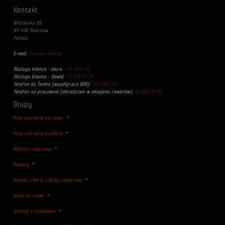
Kontakt
Wiślańska 26
43-430 Skoczów
Polska
E-mail:
biuro@4-bike.pl
Obsługa klienta - biuro:
575 444 731
Obsługa klienta - Dawid:
33 300 33 15
Telefon do Tomka (współpraca B2B):
505 002 401
Telefon na pracownie (doradztwo w oklejaniu rowerów):
33 300 33 97
Grupy
Folie ochronne na rower
Folie ochronne ozdobne
Błotniki rowerowe
Rowery
Plecaki | Nerki | Torby rowerowe
Kaski na rower
Jeździj z dzieckiem