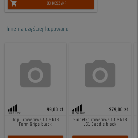
shopping_cart
DO KOSZYKA
Inne najczęściej kupowane
99,00 zł
379,00 zł
Duża ilość
Duża ilość
Gripy rowerowe Title MTB
Siodełko rowerowe Title MTB
Form Grips black
JS1 Saddle black