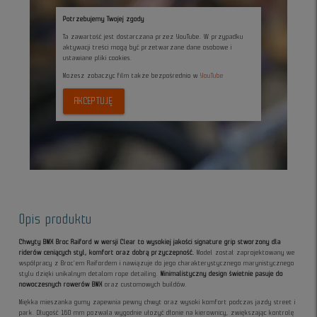
Potrzebujemy Twojej zgody
Ta zawartość jest dostarczana przez YouTube. W przypadku
aktywacji treści mogą być przetwarzane dane osobowe i
ustawiane pliki cookies.
Możesz zobaczyc film także bezpośrednio w
YouTube
AKCEPTUJĘ
Opis produktu
Chwyty BMX Broc Raiford w wersji Clear to wysokiej jakości signature grip stworzony dla
riderów ceniących styl, komfort oraz dobrą przyczepność.
Model został zaprojektowany we
współpracy z Broc’em Raifordem i nawiązuje do jego charakterystycznego marynistycznego
stylu dzięki unikalnym detalom rope detailing.
Minimalistyczny design świetnie pasuje do
nowoczesnych rowerów BMX
oraz customowych buildów.
Miękka mieszanka gumy zapewnia pewny chwyt oraz wysoki komfort podczas jazdy street i
park. Długość 160 mm pozwala wygodnie ułożyć dłonie na kierownicy, zwiększając kontrolę