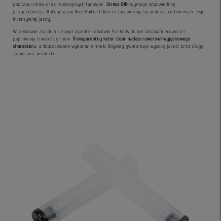
podczas trików oraz mocniejszych lądowań.
Street BMX
wymaga odpowiedniej
przyczepności, dlatego gripy Broc Raiford dobrze sprawdzają się podczas codziennych sesji i
intensywnej jazdy.
W zestawie znajdują się wytrzymałe końcówki Par Ends, które chronią kierownicę i
poprawiają trwałość gripów.
Transparentny kolor clear nadaje rowerowi wyjątkowego
charakteru
, a dopracowane wykonanie marki Odyssey gwarantuje wysoką jakość oraz długą
żywotność produktu.